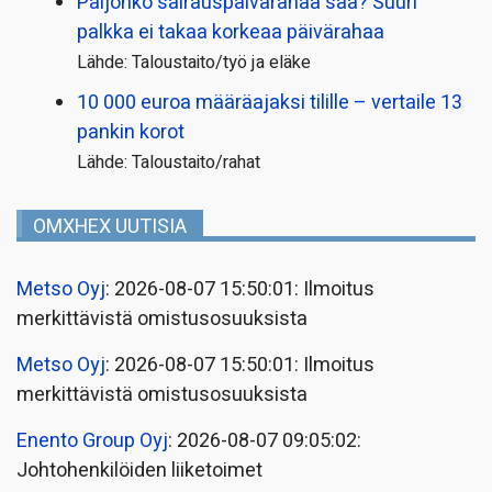
Paljonko sairauspäivä­rahaa saa? Suuri
palkka ei takaa korkeaa päivärahaa
Lähde: Taloustaito/työ ja eläke
10 000 euroa määräajaksi tilille – vertaile 13
pankin korot
Lähde: Taloustaito/rahat
OMXHEX UUTISIA
Metso Oyj
: 2026-08-07 15:50:01: Ilmoitus
merkittävistä omistusosuuksista
Metso Oyj
: 2026-08-07 15:50:01: Ilmoitus
merkittävistä omistusosuuksista
Enento Group Oyj
: 2026-08-07 09:05:02:
Johtohenkilöiden liiketoimet