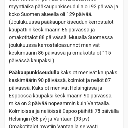
myyntiaika pääkaupunkiseudulla oli 92 päivää ja
koko Suomen alueella oli 129 päivää.
(Joulukuussa pääkaupunkiseudun kerrostalot
kaupattiin keskimäärin 86 päivässä ja
omakotitalot 88 päivässä. Muualla Suomessa
joulukuussa kerrostaloasunnot menivät
keskimäärin 86 päivässä ja omakotitalot 115
päivässä kaupaksi.)
Pääkaupunkiseudulla
kaksiot menivät kaupaksi
keskimäärin 90 päivässä, kolmiot ja neliöt 87
päivässä. Kaksiot menivät Helsingissä ja
Espoossa kaupaksi keskimäärin 90 päivässä,
mikä on 3 päivää nopeammin kuin Vantaalla.
Kolmioissa ja neliöissä Espoo päihitti 78 päivällä
Helsingin (88 pv) ja Vantaan (93 pv).
Omakotitalot myytiin Vantaalla selvästi