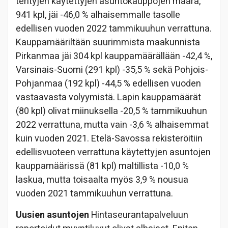
tehtyjen käytettyjen asuntokauppojen määrä,
941 kpl, jäi -46,0 % alhaisemmalle tasolle
edellisen vuoden 2022 tammikuuhun verrattuna.
Kauppamääriltään suurimmista maakunnista
Pirkanmaa jäi 304 kpl kauppamäärällään -42,4 %,
Varsinais-Suomi (291 kpl) -35,5 % sekä Pohjois-
Pohjanmaa (192 kpl) -44,5 % edellisen vuoden
vastaavasta volyymistä. Lapin kauppamäärät
(80 kpl) olivat miinuksella -20,5 % tammikuuhun
2022 verrattuna, mutta vain -3,6 % alhaisemmat
kuin vuoden 2021. Etelä-Savossa rekisteröitiin
edellisvuoteen verrattuna käytettyjen asuntojen
kauppamäärissä (81 kpl) maltillista -10,0 %
laskua, mutta toisaalta myös 3,9 % nousua
vuoden 2021 tammikuuhun verrattuna.
Uusien asuntojen
Hintaseurantapalveluun