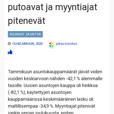
putoavat ja myyntiajat
pitenevät
ASUNNOT JA METSÄ
15 HELMIKUUN, 2023
piksu-toimitus
Tammikuun asuntokauppamäärät jäivät viiden
vuoden keskiarvoon nähden -42,1 % alemmalle
tasolle. Uusien asuntojen kauppa oli heikkoa
(-82,1 %), käytettyjen asuntojen
kauppamäärissä keskimääräinen lasku oli
maltillisempaa -34,9 %. Myyntiajat pitenivät
jonkin verran joulukuusta, eniten