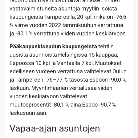
raportoidut myyntiluvut olivat alhaiset. Eniten
vastavalmistuneita asuntoja myytiin isoista
kaupungeista Tampereella, 20 kpl, mikä on -76,6
% viime vuoden 2022 tammikuuhun verrattuna
ja -80,1 % verrattuna viiden vuoden keskiarvoon.
Pääkaupunkiseudun kaupungeista
tehtiin
uusista asunnoista Helsingissä 15 kauppaa,
Espoossa 10 kpl ja Vantaalla 7 kpl. Muutokset
edelliseen vuoteen verrattuna vaihtelevat Oulun
ja Tampereen -76–77 % tasosta Espoon -90,0 %
laskuun. Myyntimäärien vertailussa viiden
vuoden keskiarvoon vaihtelevat
muutosprosentit -80,1 % aina Espoo -90,7 %
laskusuuntaan.
Vapaa-ajan asuntojen