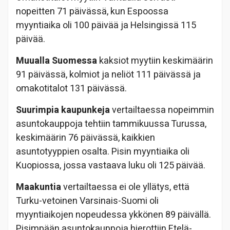
nopeitten 71 päivässä, kun Espoossa
myyntiaika oli 100 päivää ja Helsingissä 115
päivää.
Muualla Suomessa
kaksiot myytiin keskimäärin
91 päivässä, kolmiot ja neliöt 111 päivässä ja
omakotitalot 131 päivässä.
Suurimpia kaupunkeja
vertailtaessa nopeimmin
asuntokauppoja tehtiin tammikuussa Turussa,
keskimäärin 76 päivässä, kaikkien
asuntotyyppien osalta. Pisin myyntiaika oli
Kuopiossa, jossa vastaava luku oli 125 päivää.
Maakuntia
vertailtaessa ei ole yllätys, että
Turku-vetoinen Varsinais-Suomi oli
myyntiaikojen nopeudessa ykkönen 89 päivällä.
Pisimpään asuntokauppoja hierottiin Etelä-