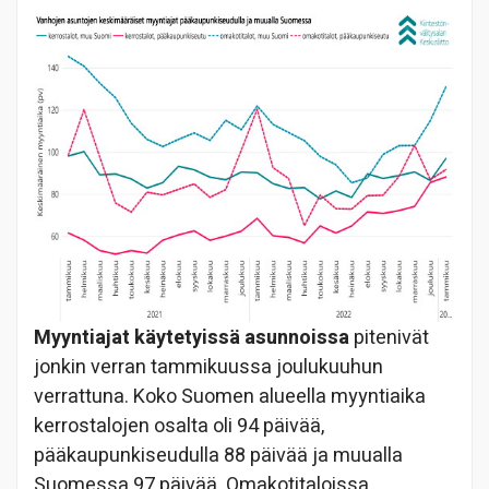
Myyntiajat käytetyissä asunnoissa
pitenivät
jonkin verran tammikuussa joulukuuhun
verrattuna. Koko Suomen alueella myyntiaika
kerrostalojen osalta oli 94 päivää,
pääkaupunkiseudulla 88 päivää ja muualla
Suomessa 97 päivää. Omakotitaloissa