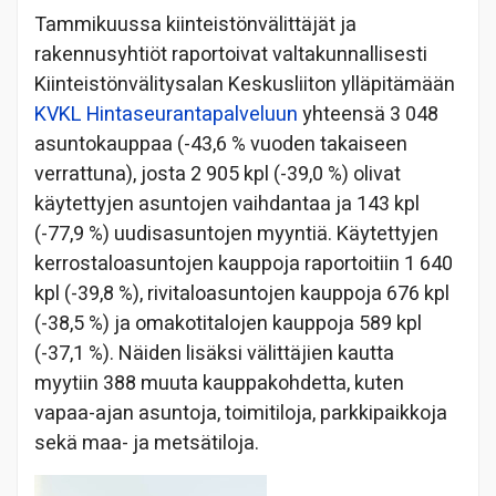
Tammikuussa kiinteistönvälittäjät ja
rakennusyhtiöt raportoivat valtakunnallisesti
Kiinteistönvälitysalan Keskusliiton ylläpitämään
KVKL Hintaseurantapalveluun
yhteensä 3 048
asuntokauppaa (-43,6 % vuoden takaiseen
verrattuna), josta 2 905 kpl (-39,0 %) olivat
käytettyjen asuntojen vaihdantaa ja 143 kpl
(-77,9 %) uudisasuntojen myyntiä. Käytettyjen
kerrostaloasuntojen kauppoja raportoitiin 1 640
kpl (-39,8 %), rivitaloasuntojen kauppoja 676 kpl
(-38,5 %) ja omakotitalojen kauppoja 589 kpl
(-37,1 %). Näiden lisäksi välittäjien kautta
myytiin 388 muuta kauppakohdetta, kuten
vapaa-ajan asuntoja, toimitiloja, parkkipaikkoja
sekä maa- ja metsätiloja.