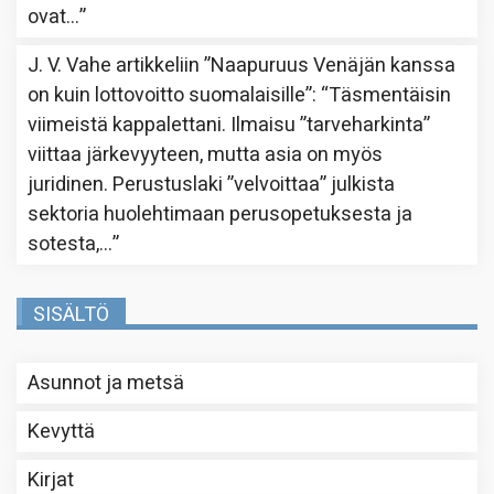
ovat…
”
J. V. Vahe
artikkeliin
”Naapuruus Venäjän kanssa
on kuin lottovoitto suomalaisille”
: “
Täsmentäisin
viimeistä kappalettani. Ilmaisu ”tarveharkinta”
viittaa järkevyyteen, mutta asia on myös
juridinen. Perustuslaki ”velvoittaa” julkista
sektoria huolehtimaan perusopetuksesta ja
sotesta,…
”
SISÄLTÖ
Asunnot ja metsä
Kevyttä
Kirjat