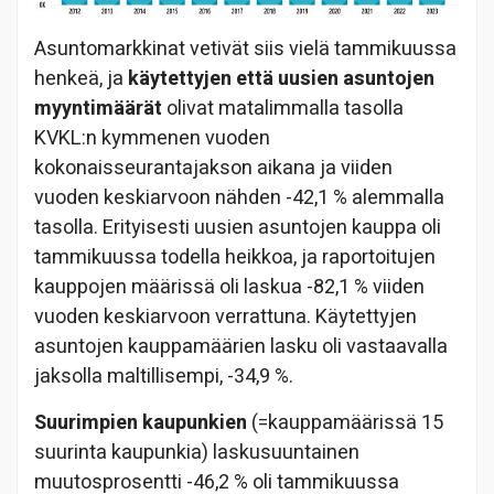
Asuntomarkkinat vetivät siis vielä tammikuussa
henkeä, ja
käytettyjen että uusien asuntojen
myyntimäärät
olivat matalimmalla tasolla
KVKL:n kymmenen vuoden
kokonaisseurantajakson aikana ja viiden
vuoden keskiarvoon nähden -42,1 % alemmalla
tasolla. Erityisesti uusien asuntojen kauppa oli
tammikuussa todella heikkoa, ja raportoitujen
kauppojen määrissä oli laskua -82,1 % viiden
vuoden keskiarvoon verrattuna. Käytettyjen
asuntojen kauppamäärien lasku oli vastaavalla
jaksolla maltillisempi, -34,9 %.
Suurimpien kaupunkien
(=kauppamäärissä 15
suurinta kaupunkia) laskusuuntainen
muutosprosentti -46,2 % oli tammikuussa