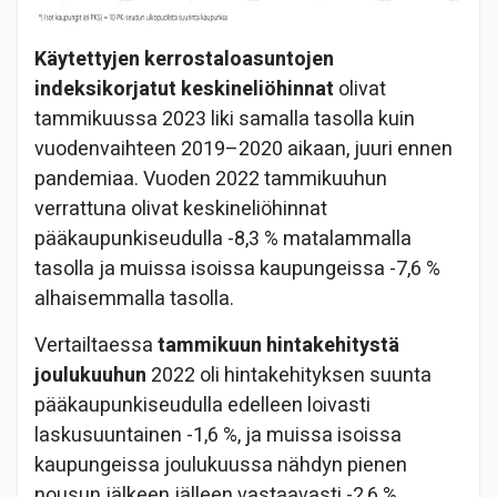
Käytettyjen kerrostaloasuntojen
indeksikorjatut keskineliöhinnat
olivat
tammikuussa 2023 liki samalla tasolla kuin
vuodenvaihteen 2019–2020 aikaan, juuri ennen
pandemiaa. Vuoden 2022 tammikuuhun
verrattuna olivat keskineliöhinnat
pääkaupunkiseudulla -8,3 % matalammalla
tasolla ja muissa isoissa kaupungeissa -7,6 %
alhaisemmalla tasolla.
Vertailtaessa
tammikuun hintakehitystä
joulukuuhun
2022 oli hintakehityksen suunta
pääkaupunkiseudulla edelleen loivasti
laskusuuntainen -1,6 %, ja muissa isoissa
kaupungeissa joulukuussa nähdyn pienen
nousun jälkeen jälleen vastaavasti -2,6 %