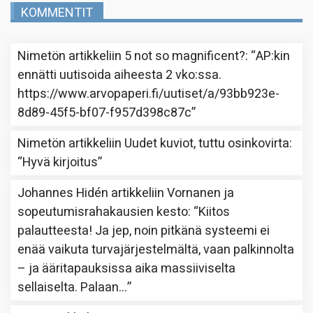
KOMMENTIT
Nimetön
artikkeliin
5 not so magnificent?
: “
AP:kin
ennätti uutisoida aiheesta 2 vko:ssa.
https://www.arvopaperi.fi/uutiset/a/93bb923e-
8d89-45f5-bf07-f957d398c87c
”
Nimetön
artikkeliin
Uudet kuviot, tuttu osinkovirta
:
“
Hyvä kirjoitus
”
Johannes Hidén
artikkeliin
Vornanen ja
sopeutumisrahakausien kesto
: “
Kiitos
palautteesta! Ja jep, noin pitkänä systeemi ei
enää vaikuta turvajärjestelmältä, vaan palkinnolta
– ja ääritapauksissa aika massiiviselta
sellaiselta. Palaan…
”