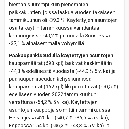
hieman suurempi kuin pienempien
paikkakuntien, joissa laskua vuoden takaiseen
tammikuuhun oli -39,3 %. Käytettyjen asuntojen
osalta käytiin tammikuussa vaihdantaa
kaupungeissa -40,2 % ja muualla Suomessa
-37,1 % alhaisemmalla volyymillä.
Pääkaupunkiseudulla käytettyjen asuntojen
kauppamäärät (693 kpl) laskivat keskimäärin
-44,3 % edellisestä vuodesta (-44,9 % 5 v. ka) ja
pääkaupunkiseudun kehyskunnissa
kauppamäärät (162 kpl) liki puolittuivat (-50,5 %)
edelliseen vuoden 2022 tammikuuhun
verrattuna (-54,2 % 5 v. ka). Käytettyjen
asuntojen kauppoja solmittiin tammikuussa
Helsingissä 420 kpl (-40,7 %; -36,6 % 5 v. ka),
Espoossa 154 kpl (-46,3 %; -43,3 % 5 v. ka) ja