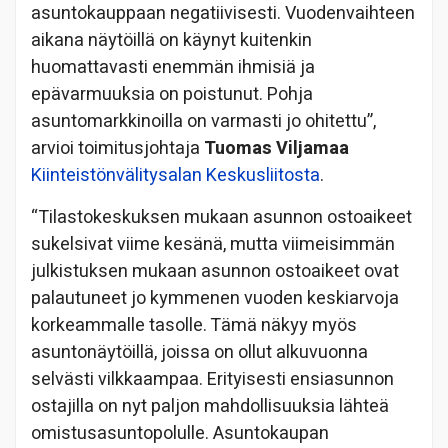
asuntokauppaan negatiivisesti. Vuodenvaihteen
aikana näytöillä on käynyt kuitenkin
huomattavasti enemmän ihmisiä ja
epävarmuuksia on poistunut. Pohja
asuntomarkkinoilla on varmasti jo ohitettu”,
arvioi toimitusjohtaja
Tuomas Viljamaa
Kiinteistönvälitysalan Keskusliitosta
.
“Tilastokeskuksen mukaan asunnon ostoaikeet
sukelsivat viime kesänä, mutta viimeisimmän
julkistuksen mukaan asunnon ostoaikeet ovat
palautuneet jo kymmenen vuoden keskiarvoja
korkeammalle tasolle. Tämä näkyy myös
asuntonäytöillä, joissa on ollut alkuvuonna
selvästi vilkkaampaa. Erityisesti ensiasunnon
ostajilla on nyt paljon mahdollisuuksia lähteä
omistusasuntopolulle. Asuntokaupan