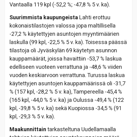
Vantaalla 119 kpl (-52,2 %; -47,8 % 5 v. ka).
Suurimmista kaupungeista
Lahti erottuu
kokonaistilastojen valossa jopa maltillisella
-27,2 % käytettyjen asuntojen myyntimäärien
laskulla (99 kpl, -22,5 % 5 v. ka). Toisessa päässä
tilastoja oli Jyväskylän 69 käytetyn asunnon
kauppamäärät, joissa havaittiin -53,7 % laskua
edelliseen vuoteen verrattuna ja -48,6 % viiden
vuoden keskiarvoon verrattuna. Turussa laskua
käytettyjen asuntojen kauppamäärissä oli -31,7
% (157 kpl, -28,2 % 5 v. ka), Tampereella -45,4 %
(165 kpl, -44,0 % 5 v. ka) ja Oulussa -49,4 % (122
kpl, -39,8 % 5 v. ka) sekä Kuopiossa -34,5 % (91
kpl, -29,3 % 5 v. ka).
Maakunnittain
tarkasteltuna Uudellamaalla