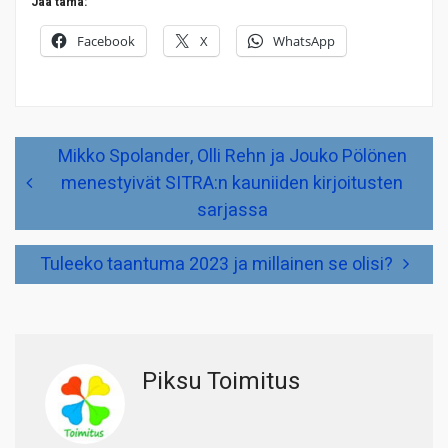
Jaa tämä:
Facebook
X
WhatsApp
Artikkelien
Mikko Spolander, Olli Rehn ja Jouko Pölönen
selaus
menestyivät SITRA:n kauniiden kirjoitusten
sarjassa
Tuleeko taantuma 2023 ja millainen se olisi?
Piksu Toimitus