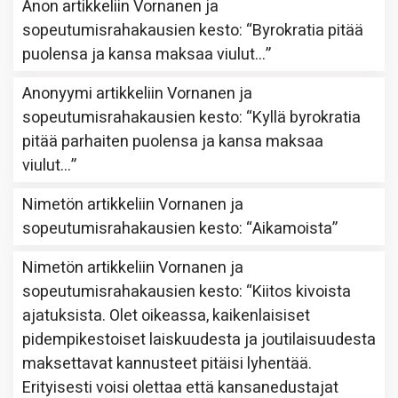
Anon
artikkeliin
Vornanen ja
sopeutumisrahakausien kesto
: “
Byrokratia pitää
puolensa ja kansa maksaa viulut…
”
Anonyymi
artikkeliin
Vornanen ja
sopeutumisrahakausien kesto
: “
Kyllä byrokratia
pitää parhaiten puolensa ja kansa maksaa
viulut…
”
Nimetön
artikkeliin
Vornanen ja
sopeutumisrahakausien kesto
: “
Aikamoista
”
Nimetön
artikkeliin
Vornanen ja
sopeutumisrahakausien kesto
: “
Kiitos kivoista
ajatuksista. Olet oikeassa, kaikenlaisiset
pidempikestoiset laiskuudesta ja joutilaisuudesta
maksettavat kannusteet pitäisi lyhentää.
Erityisesti voisi olettaa että kansanedustajat