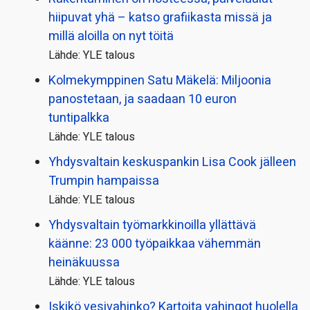
hiipuvat yhä – katso grafiikasta missä ja
millä aloilla on nyt töitä
Lähde: YLE talous
Kolmekymppinen Satu Mäkelä: Miljoonia
panostetaan, ja saadaan 10 euron
tuntipalkka
Lähde: YLE talous
Yhdysvaltain keskuspankin Lisa Cook jälleen
Trumpin hampaissa
Lähde: YLE talous
Yhdysvaltain työmarkkinoilla yllättävä
käänne: 23 000 työpaikkaa vähemmän
heinäkuussa
Lähde: YLE talous
Iskikö vesivahinko? Kartoita vahingot huolella