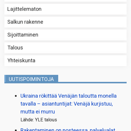
Lajittelematon
Salkun rakenne
Sijoittaminen
Talous
Yhteiskunta
UUTISPOIMINTOJA
Ukraina rökittää Venäjän taloutta monella
tavalla – asiantuntijat: Venäjä kurjistuu,
mutta ei murru
Lähde: YLE talous
Rakentaminen on nosteessa, palvelualat