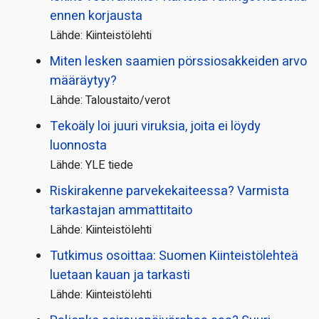
ennen korjausta
Lähde: Kiinteistölehti
Miten lesken saamien pörssi­osakkeiden arvo
määräytyy?
Lähde: Taloustaito/verot
Tekoäly loi juuri viruksia, joita ei löydy
luonnosta
Lähde: YLE tiede
Riskirakenne parvekekaiteessa? Varmista
tarkastajan ammattitaito
Lähde: Kiinteistölehti
Tutkimus osoittaa: Suomen Kiinteistölehteä
luetaan kauan ja tarkasti
Lähde: Kiinteistölehti