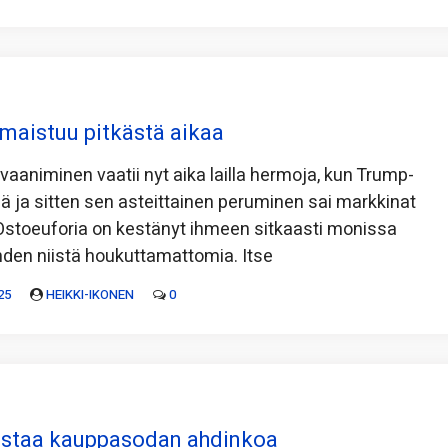
aistuu pitkästä aikaa
vaaniminen vaatii nyt aika lailla hermoja, kun Trump-
lä ja sitten sen asteittainen peruminen sai markkinat
 Ostoeuforia on kestänyt ihmeen sitkaasti monissa
den niistä houkuttamattomia. Itse
25
HEIKKI-IKONEN
0
astaa kauppasodan ahdinkoa