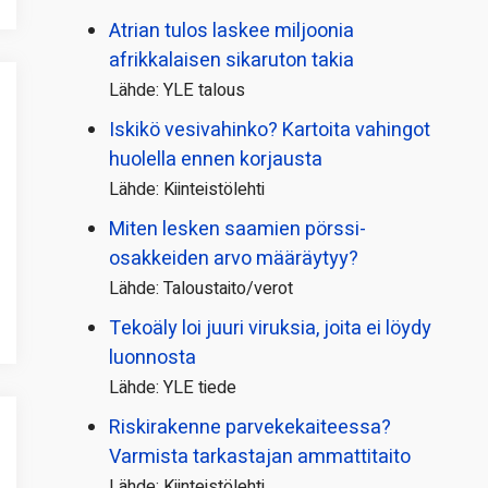
Atrian tulos laskee miljoonia
afrikkalaisen sikaruton takia
Lähde: YLE talous
Iskikö vesivahinko? Kartoita vahingot
huolella ennen korjausta
Lähde: Kiinteistölehti
Miten lesken saamien pörssi­
osakkeiden arvo määräytyy?
Lähde: Taloustaito/verot
Tekoäly loi juuri viruksia, joita ei löydy
luonnosta
Lähde: YLE tiede
Riskirakenne parvekekaiteessa?
Varmista tarkastajan ammattitaito
Lähde: Kiinteistölehti