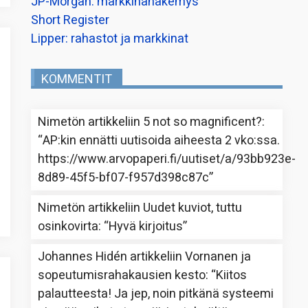
JP-Morgan: markkinanäkemys
Short Register
Lipper: rahastot ja markkinat
KOMMENTIT
Nimetön
artikkeliin
5 not so magnificent?
:
“
AP:kin ennätti uutisoida aiheesta 2 vko:ssa.
https://www.arvopaperi.fi/uutiset/a/93bb923e-
8d89-45f5-bf07-f957d398c87c
”
Nimetön
artikkeliin
Uudet kuviot, tuttu
osinkovirta
: “
Hyvä kirjoitus
”
Johannes Hidén
artikkeliin
Vornanen ja
sopeutumisrahakausien kesto
: “
Kiitos
palautteesta! Ja jep, noin pitkänä systeemi