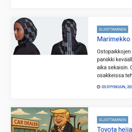
SIJOITTAMINEN
Marimekko m
Ostopaikkojen 
paniikki kevääl
aika sekaisin.
osakkeissa teh
05 SYYSKUUN, 20
SIJOITTAMINEN
Toyota heij