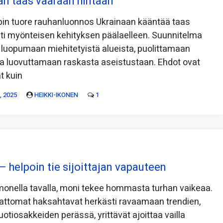
n taas väärään hintaan
pin tuore rauhanluonnos Ukrainaan kääntää taas
ti myönteisen kehityksen päälaelleen. Suunnitelma
a luopumaan miehitetyistä alueista, puolittamaan
a luovuttamaan raskasta aseistustaan. Ehdot ovat
t kuin
 2025
HEIKKI-IKONEN
1
– helpoin tie sijoittajan vapauteen
i monella tavalla, moni tekee hommasta turhan vaikeaa.
attomat haksahtavat herkästi ravaamaan trendien,
tiosakkeiden perässä, yrittävät ajoittaa vailla