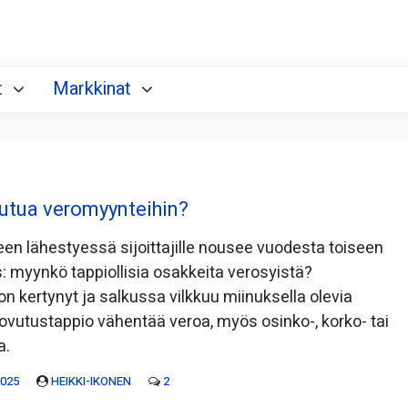
t
Markkinat
utua veromyynteihin?
en lähestyessä sijoittajille nousee vuodesta toiseen
myynkö tappiollisia osakkeita verosyistä?
n kertynyt ja salkussa vilkkuu miinuksella olevia
ovutustappio vähentää veroa, myös osinko-, korko- tai
a.
2025
HEIKKI-IKONEN
2