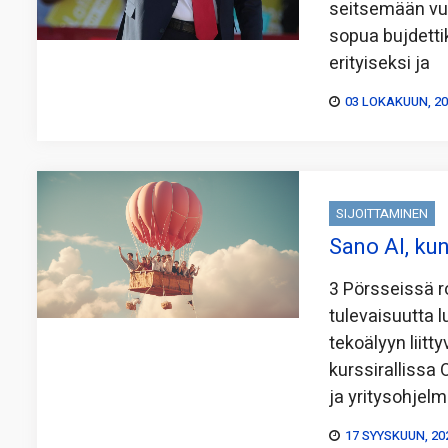
seitsemään vuo
sopua bujdettik
erityiseksi ja
03 LOKAKUUN, 2
SIJOITTAMINEN
Sano AI, ku
3 Pörsseissä r
tulevaisuutta l
tekoälyyn liitt
kurssirallissa
ja yritysohjel
17 SYYSKUUN, 20