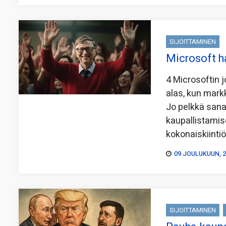
SIJOITTAMINEN
Microsoft h
4 Microsoftin 
alas, kun markk
Jo pelkkä sana
kaupallistamise
kokonaiskiinti
09 JOULUKUUN, 
SIJOITTAMINEN