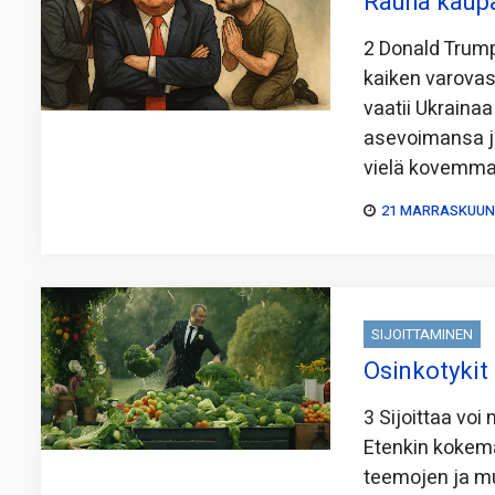
Rauha kaupa
2 Donald Trum
kaiken varovas
vaatii Ukraina
asevoimansa j
vielä kovemma
21 MARRASKUUN,
SIJOITTAMINEN
Osinkotykit 
3 Sijoittaa vo
Etenkin kokem
teemojen ja muo