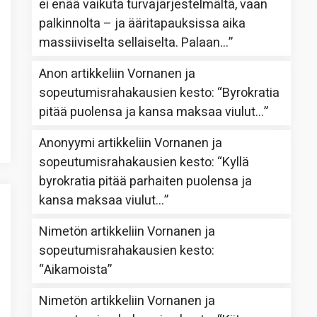
ei enää vaikuta turvajärjestelmältä, vaan
palkinnolta – ja ääritapauksissa aika
massiiviselta sellaiselta. Palaan…
”
Anon
artikkeliin
Vornanen ja
sopeutumisrahakausien kesto
: “
Byrokratia
pitää puolensa ja kansa maksaa viulut…
”
Anonyymi
artikkeliin
Vornanen ja
sopeutumisrahakausien kesto
: “
Kyllä
byrokratia pitää parhaiten puolensa ja
kansa maksaa viulut…
”
Nimetön
artikkeliin
Vornanen ja
sopeutumisrahakausien kesto
:
“
Aikamoista
”
Nimetön
artikkeliin
Vornanen ja