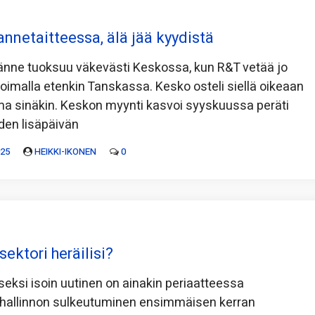
nnetaitteessa, älä jää kyydistä
nne tuoksuu väkevästi Keskossa, kun R&T vetää jo
oimalla etenkin Tanskassa. Kesko osteli siellä oikeaan
ma sinäkin. Keskon myynti kasvoi syyskuussa peräti
hden lisäpäivän
025
HEIKKI-IKONEN
0
ektori heräilisi?
iseksi isoin uutinen on ainakin periaatteessa
 hallinnon sulkeutuminen ensimmäisen kerran