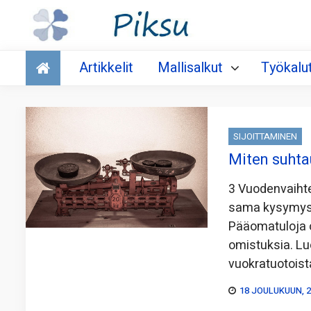
Talous
Artikkelit
Mallisalkut
Työkalu
SIJOITTAMINEN
Miten suhta
3 Vuodenvaihte
sama kysymys: 
Pääomatuloja o
omistuksia. Lu
vuokratuotoist
18 JOULUKUUN, 