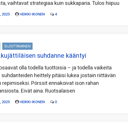
a, vaihtavat strategiaa kuin sukkaparia. Tulos hiipuu
 2025
HEIKKI-IKONEN
4
SIJOITTAMINEN
kkujättiläisen suhdanne kääntyi
osaavat olla todella tuottoisia – ja todella vaikeita
 suhdanteiden heittely pitäisi lukea jostain riittävän
n repimiseksi. Pörssit ennakoivat ison rahan
ansiosta. Eivät aina. Ruotsalaisen
 2025
HEIKKI-IKONEN
0