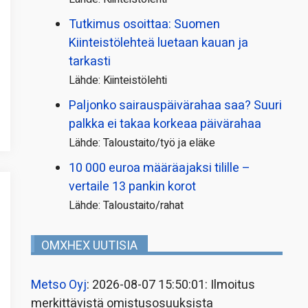
Tutkimus osoittaa: Suomen
Kiinteistölehteä luetaan kauan ja
tarkasti
Lähde: Kiinteistölehti
Paljonko sairauspäivä­rahaa saa? Suuri
palkka ei takaa korkeaa päivärahaa
Lähde: Taloustaito/työ ja eläke
10 000 euroa määräajaksi tilille –
vertaile 13 pankin korot
Lähde: Taloustaito/rahat
OMXHEX UUTISIA
Metso Oyj
: 2026-08-07 15:50:01: Ilmoitus
merkittävistä omistusosuuksista