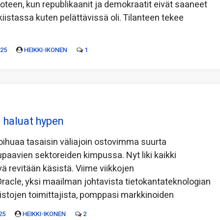
teen, kun republikaanit ja demokraatit eivät saaneet
iistassa kuten pelättävissä oli. Tilanteen tekee
025
HEIKKI-IKONEN
1
n haluat hypen
oihuaa tasaisin väliajoin ostovimma suurta
upaavien sektoreiden kimpussa. Nyt liki kaikki
yvä revitään käsistä. Viime viikkojen
 Oracle, yksi maailman johtavista tietokantateknologian
mistojen toimittajista, pomppasi markkinoiden
25
HEIKKI-IKONEN
2