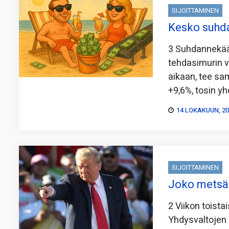
SIJOITTAMINEN
Kesko suhda
3 Suhdannekää
tehdasimurin v
aikaan, tee sa
+9,6%, tosin y
14 LOKAKUUN, 2
SIJOITTAMINEN
Joko metsäs
2 Viikon toista
Yhdysvaltojen