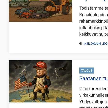
Todistamme tal
Reaalitalouden
rahamarkkinoil
inflaatiokin pi
keikkuvat huip
14 ELOKUUN, 202
TALOUS
Saatanan tu
2 Tuo presiden
virkakunnallee
Yhdysvaltojen 