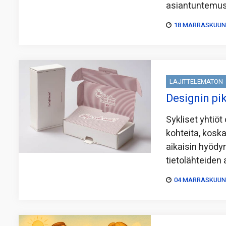
asiantuntemust
18 MARRASKUUN,
LAJITTELEMATON
Designin pi
Sykliset yhtiöt 
kohteita, koska
aikaisin hyödy
tietolähteiden 
04 MARRASKUUN,