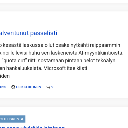
alventunut passelisti
jo kesästä laskussa ollut osake nytkähti reippaammin
inoille levisi huhu sen laskeneista AI-myyntikiintiöistä.
 “quota cut” riitti nostamaan pintaan pelot tekoälyn
n hankaluuksista. Microsoft itse kiisti
öiden
2025
HEIKKI-IKONEN
2
YHTEISKUNTA