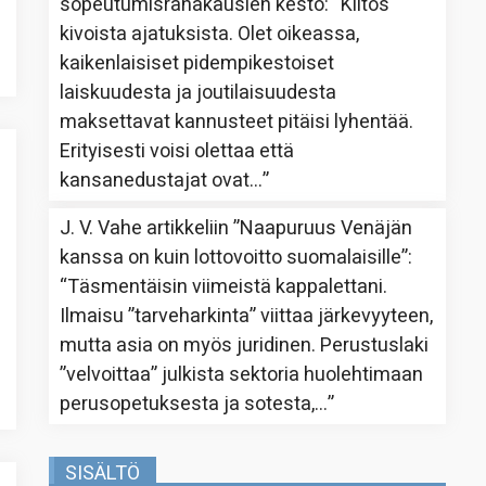
sopeutumisrahakausien kesto
: “
Kiitos
kivoista ajatuksista. Olet oikeassa,
kaikenlaisiset pidempikestoiset
laiskuudesta ja joutilaisuudesta
maksettavat kannusteet pitäisi lyhentää.
Erityisesti voisi olettaa että
kansanedustajat ovat…
”
J. V. Vahe
artikkeliin
”Naapuruus Venäjän
kanssa on kuin lottovoitto suomalaisille”
:
“
Täsmentäisin viimeistä kappalettani.
Ilmaisu ”tarveharkinta” viittaa järkevyyteen,
mutta asia on myös juridinen. Perustuslaki
”velvoittaa” julkista sektoria huolehtimaan
perusopetuksesta ja sotesta,…
”
SISÄLTÖ