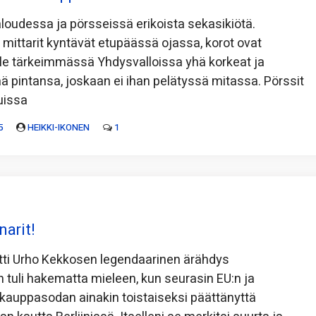
oudessa ja pörsseissä erikoista sekasikiötä.
 mittarit kyntävät etupäässä ojassa, korot ovat
le tärkeimmässä Yhdysvalloissa yhä korkeat ja
tää pintansa, joskaan ei ihan pelätyssä mitassa. Pörssit
uissa
5
HEIKKI-IKONEN
1
narit!
tti Urho Kekkosen legendaarinen ärähdys
n tuli hakematta mieleen, kun seurasin EU:n ja
kauppasodan ainakin toistaiseksi päättänyttä