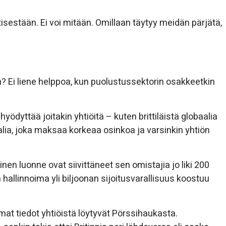
isestään. Ei voi mitään. Omillaan täytyy meidän pärjätä,
pia? Ei liene helppoa, kun puolustussektorin osakkeetkin
dyttää joitakin yhtiöitä – kuten brittiläistä globaalia
lia, joka maksaa korkeaa osinkoa ja varsinkin yhtiön
nen luonne ovat siivittäneet sen omistajia jo liki 200
hallinnoima yli biljoonan sijoitusvarallisuus koostuu
mat tiedot yhtiöistä löytyvät Pörssihaukasta.