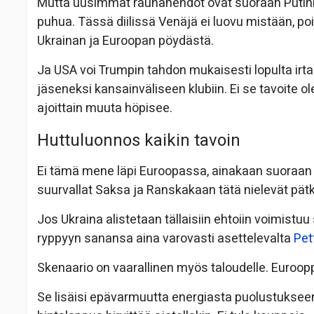
Mutta uusimmat rauhanehdot ovat suoraan Putinin
puhua. Tässä diilissä Venäjä ei luovu mistään, po
Ukrainan ja Euroopan pöydästä.
Ja USA voi Trumpin tahdon mukaisesti lopulta irta
jäseneksi kansainväliseen klubiin. Ei se tavoite o
ajoittain muuta höpisee.
Huttuluonnos kaikin tavoin
Ei tämä mene läpi Euroopassa, ainakaan suoraan
suurvallat Saksa ja Ranskakaan tätä nielevät pätk
Jos Ukraina alistetaan tällaisiin ehtoiin voimistuu
ryppyyn sanansa aina varovasti asettelevalta
Pett
Skenaario on vaarallinen myös taloudelle. Eurooppa
Se lisäisi epävarmuutta energiasta puolustukseen