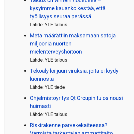
Talous on viimein nousussa –
kysyimme kauanko kestää, että
työllisyys seuraa perässä
Lähde: YLE talous
Meta määrättiin maksamaan satoja
miljoonia nuorten
mielenterveyshoitoon
Lähde: YLE talous
Tekoäly loi juuri viruksia, joita ei löydy
luonnosta
Lähde: YLE tiede
Ohjelmistoyritys Qt Groupin tulos nousi
huimasti
Lähde: YLE talous
Riskirakenne parvekekaiteessa?
Varmista tarkastajan ammattitaito