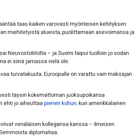
ääntää taas kaiken varovasti myönteisen kehityksen
an miehitetyistä alueista, puolittamaan asevoimansa ja
i Neuvostoliitolta – ja Suomi taipui tuolloin jo sodan
a ei siinä jamassa vielä ole.
avaa turvatakuuta. Euroopalle on varattu vain maksajan
isesti täysin kokemattoman juoksupoikansa
 ehti jo aiheuttaa
pienen kohun,
kun amerikkalainen
viivat venäläisen kollegansa kanssa – ilmeisen
 Semmoista diplomatiaa.