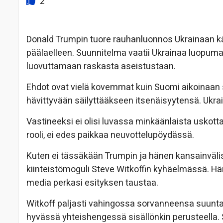
2
Donald Trumpin tuore rauhanluonnos Ukrainaan k
päälaelleen. Suunnitelma vaatii Ukrainaa luopuma
luovuttamaan raskasta aseistustaan.
Ehdot ovat vielä kovemmat kuin Suomi aikoinaan sa
hävittyvään säilyttääkseen itsenäisyytensä. Ukrain
Vastineeksi ei olisi luvassa minkäänlaista uskott
rooli, ei edes paikkaa neuvottelupöydässä.
Kuten ei tässäkään Trumpin ja hänen kansainväl
kiinteistömoguli Steve Witkoffin kyhäelmässä. Hän
media perkasi esityksen taustaa.
Witkoff paljasti vahingossa sorvanneensa suunta
hyvässä yhteishengessä sisällönkin perusteella.