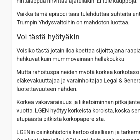
hintalappua hirvittää ajatellakin. Ei tule kauppoja.
Vaikka tämä episodi taas tulehduttaa suhteita ent
Trumpin Yhdysvaltoihin on mahdoton luottaa.
Voi tästä hyötyäkin
Voisiko tästä jotain iloa koettaa sijoittajana raa
hehkuvat kuin mummovainaan hellakoukku.
Mutta rahoituspaineiden myötä korkea korkotaso hyö
eläkevakuuttajaa ja varainhoitajaa Legal & Genera
luotettavuuteen nähden.
Korkea vakavaraisuus ja liiketoiminnan pitkäjäntei
vuotta. LGEN hyötyy korkeista koroista, koska sen 
etupäästä pitkistä korkopapereista.
LGENin osinkohistoria kertoo oleellisen ja tarkem