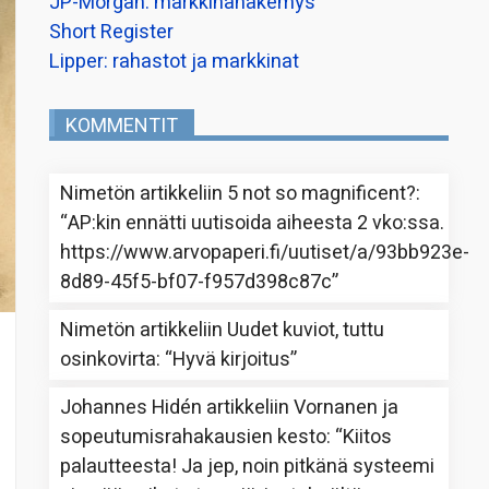
JP-Morgan: markkinanäkemys
Short Register
Lipper: rahastot ja markkinat
KOMMENTIT
Nimetön
artikkeliin
5 not so magnificent?
:
“
AP:kin ennätti uutisoida aiheesta 2 vko:ssa.
https://www.arvopaperi.fi/uutiset/a/93bb923e-
8d89-45f5-bf07-f957d398c87c
”
Nimetön
artikkeliin
Uudet kuviot, tuttu
osinkovirta
: “
Hyvä kirjoitus
”
Johannes Hidén
artikkeliin
Vornanen ja
sopeutumisrahakausien kesto
: “
Kiitos
palautteesta! Ja jep, noin pitkänä systeemi