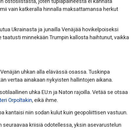
 ostoslistasta, joten tuplapaineesta ei kannata
imii vain katkeralla hinnalla maksattamansa herkut
utua Ukrainasta ja junailla Venäjää hovikelpoiseksi
le taatusti minnekään Trumpin kallosta haihtunut, vaikka
 Venäjän uhkan alla elävässä osassa. Tuskinpa
än vertaa ainakaan nykyisten hallintojen aikana.
 sotilaallinen uhka EU:n ja Naton rajoilla. Vetää se otsaa
eri Orpoltakin
, eikä ihme.
 kantaisi niin sodan kulut kuin geopoliittisen vastuun.
 seuraavaa kriisiä odotellessa, yksin asevarustelun