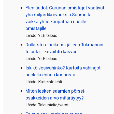
Ylen tiedot: Carunan omistajat vaativat
yhä miljardi­korvauksia Suomelta,
vaikka yhtiö kaupataan uusille
omistajille
Lähde: YLE talous
Dollarstore heikensi jälleen Tokmannin
tulosta, liikevaihto kasvoi
Lähde: YLE talous
Iskikö vesivahinko? Kartoita vahingot
huolella ennen korjausta
Lähde: Kiinteistölehti
Miten lesken saamien pörssi­
osakkeiden arvo määräytyy?
Lähde: Taloustaito/verot