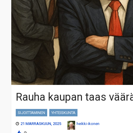
Rauha kaupan taas väär
SIJOITTAMINEN
YHTEISKUNTA
21 MARRASKUUN, 2025
heikki-ikonen