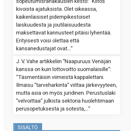
sopeutumisrahakausien kesto
: “
Kiitos
kivoista ajatuksista. Olet oikeassa,
kaikenlaisiset pidempikestoiset
laiskuudesta ja joutilaisuudesta
maksettavat kannusteet pitäisi lyhentää.
Erityisesti voisi olettaa että
kansanedustajat ovat…
”
J. V. Vahe
artikkeliin
”Naapuruus Venäjän
kanssa on kuin lottovoitto suomalaisille”
:
“
Täsmentäisin viimeistä kappalettani.
Ilmaisu ”tarveharkinta” viittaa järkevyyteen,
mutta asia on myös juridinen. Perustuslaki
”velvoittaa” julkista sektoria huolehtimaan
perusopetuksesta ja sotesta,…
”
SISÄLTÖ