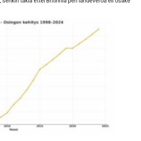
senkin takia ettei Britinnia peri lähdeveroa eli osake