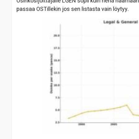
Osinkosijoittajalle LGEN sopii kuin nenä naamaan, 
passaa OSTillekin jos sen listasta vain löytyy.