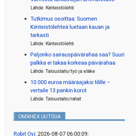
Lähde: Kiinteistölehti
Tutkimus osoittaa: Suomen
Kiinteistölehteä luetaan kauan ja
tarkasti
Lähde: Kiinteistölehti
Paljonko sairauspäivä­rahaa saa? Suuri
palkka ei takaa korkeaa päivärahaa
Lähde: Taloustaito/työ ja eläke
10 000 euroa määräajaksi tilille –
vertaile 13 pankin korot
Lähde: Taloustaito/rahat
OMXHEX UUTISIA
Robit Oyj
: 2026-08-07 06:00:09: