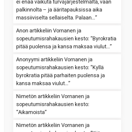
ei enää vaikuta turvajärjestelmältä, vaan
palkinnolta – ja ääritapauksissa aika
massiiviselta sellaiselta. Palaan…
”
Anon
artikkeliin
Vornanen ja
sopeutumisrahakausien kesto
: “
Byrokratia
pitää puolensa ja kansa maksaa viulut…
”
Anonyymi
artikkeliin
Vornanen ja
sopeutumisrahakausien kesto
: “
Kyllä
byrokratia pitää parhaiten puolensa ja
kansa maksaa viulut…
”
Nimetön
artikkeliin
Vornanen ja
sopeutumisrahakausien kesto
:
“
Aikamoista
”
Nimetön
artikkeliin
Vornanen ja