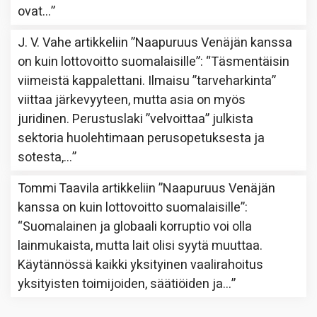
ovat…
”
J. V. Vahe
artikkeliin
”Naapuruus Venäjän kanssa
on kuin lottovoitto suomalaisille”
: “
Täsmentäisin
viimeistä kappalettani. Ilmaisu ”tarveharkinta”
viittaa järkevyyteen, mutta asia on myös
juridinen. Perustuslaki ”velvoittaa” julkista
sektoria huolehtimaan perusopetuksesta ja
sotesta,…
”
Tommi Taavila
artikkeliin
”Naapuruus Venäjän
kanssa on kuin lottovoitto suomalaisille”
:
“
Suomalainen ja globaali korruptio voi olla
lainmukaista, mutta lait olisi syytä muuttaa.
Käytännössä kaikki yksityinen vaalirahoitus
yksityisten toimijoiden, säätiöiden ja…
”