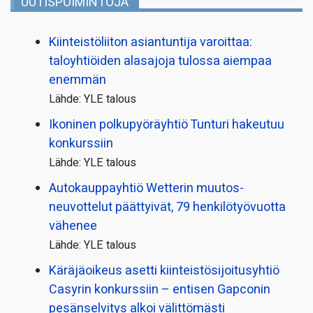
UUTISPOIMINTOJA
Kiinteistö­liiton asiantuntija varoittaa:
taloyhtiöiden alasajoja tulossa aiempaa
enemmän
Lähde: YLE talous
Ikoninen polkupyörä­yhtiö Tunturi hakeutuu
konkurssiin
Lähde: YLE talous
Autokauppayhtiö Wetterin muutos­
neuvottelut päättyivät, 79 henkilö­työvuotta
vähenee
Lähde: YLE talous
Käräjäoikeus asetti kiinteistö­sijoitusyhtiö
Casyrin konkurssiin – entisen Gapconin
pesänselvitys alkoi välittömästi