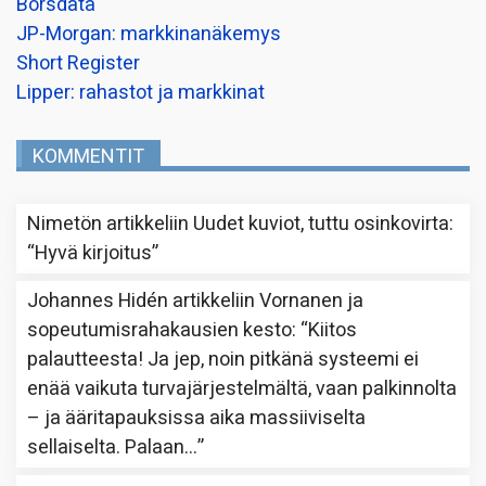
Borsdata
JP-Morgan: markkinanäkemys
Short Register
Lipper: rahastot ja markkinat
KOMMENTIT
Nimetön
artikkeliin
Uudet kuviot, tuttu osinkovirta
:
“
Hyvä kirjoitus
”
Johannes Hidén
artikkeliin
Vornanen ja
sopeutumisrahakausien kesto
: “
Kiitos
palautteesta! Ja jep, noin pitkänä systeemi ei
enää vaikuta turvajärjestelmältä, vaan palkinnolta
– ja ääritapauksissa aika massiiviselta
sellaiselta. Palaan…
”