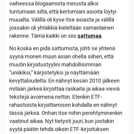
vaiheessa blogaamista minusta alkoi
tuntumaan siltä, että kertomiani asioita löytyi
muualta. Välillä oli kyse itse asiasta ja välillä
jossakin oli yhtäkkiä kieleltään samanlainen
rakenne. Tämä kaikki on siis
sattumaa
.
No koska en pidä sattumista, johti se yhtenä
syynä monen muun asian ohella siihen, että
muutin kirjoitustyylini mahdollisimman
"uniikiksi," kärjistetyksi ja näyttämään
kevyttaloudelta. En nähnyt kesän 2010 jälkeen
mitään järkeä kirjoittaa raskaita ja aikaa vieviä
tekstejä avoimena nettiin. Etenkin ETF-
rahastoista kirjoittamisen kohdalla en nähnyt
tässä järkeä. Onhan itse niihin perehtyminenkin
vaatinut aikaa. Nyt tietysti juuri, kun jostakin
syytä päätin tehdä oikein ETF-kirjoituksen