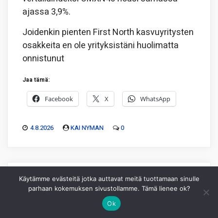
ajassa 3,9%.
Joidenkin pienten First North kasvuyritysten
osakkeita en ole yrityksistäni huolimatta
onnistunut
Jaa tämä:
Facebook
X
WhatsApp
4.8.2026
KAI NYMAN
0
Käytämme evästeitä jotka auttavat meitä tuottamaan sinulle
parhaan kokemuksen sivustollamme. Tämä lienee ok?
Ok