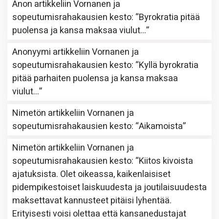
Anon
artikkeliin
Vornanen ja
sopeutumisrahakausien kesto
: “
Byrokratia pitää
puolensa ja kansa maksaa viulut…
”
Anonyymi
artikkeliin
Vornanen ja
sopeutumisrahakausien kesto
: “
Kyllä byrokratia
pitää parhaiten puolensa ja kansa maksaa
viulut…
”
Nimetön
artikkeliin
Vornanen ja
sopeutumisrahakausien kesto
: “
Aikamoista
”
Nimetön
artikkeliin
Vornanen ja
sopeutumisrahakausien kesto
: “
Kiitos kivoista
ajatuksista. Olet oikeassa, kaikenlaisiset
pidempikestoiset laiskuudesta ja joutilaisuudesta
maksettavat kannusteet pitäisi lyhentää.
Erityisesti voisi olettaa että kansanedustajat