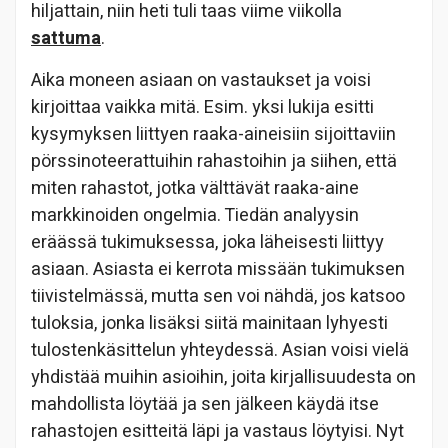
hiljattain, niin heti tuli taas viime viikolla
sattuma
.
Aika moneen asiaan on vastaukset ja voisi
kirjoittaa vaikka mitä. Esim. yksi lukija esitti
kysymyksen liittyen raaka-aineisiin sijoittaviin
pörssinoteerattuihin rahastoihin ja siihen, että
miten rahastot, jotka välttävät raaka-aine
markkinoiden ongelmia. Tiedän analyysin
eräässä tukimuksessa, joka läheisesti liittyy
asiaan. Asiasta ei kerrota missään tukimuksen
tiivistelmässä, mutta sen voi nähdä, jos katsoo
tuloksia, jonka lisäksi siitä mainitaan lyhyesti
tulostenkäsittelun yhteydessä. Asian voisi vielä
yhdistää muihin asioihin, joita kirjallisuudesta on
mahdollista löytää ja sen jälkeen käydä itse
rahastojen esitteitä läpi ja vastaus löytyisi. Nyt