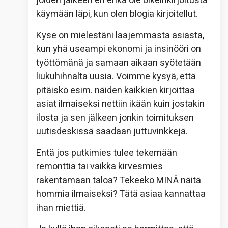
joiden jälkeen en ehkä ole oikeinkirjoitusta
käymään läpi, kun olen blogia kirjoitellut.
Kyse on mielestäni laajemmasta asiasta,
kun yhä useampi ekonomi ja insinööri on
työttömänä ja samaan aikaan syötetään
liukuhihnalta uusia. Voimme kysyä, että
pitäiskö esim. näiden kaikkien kirjoittaa
asiat ilmaiseksi nettiin ikään kuin jostakin
ilosta ja sen jälkeen jonkin toimituksen
uutisdeskissä saadaan juttuvinkkejä.
Entä jos putkimies tulee tekemään
remonttia tai vaikka kirvesmies
rakentamaan taloa? Tekeekö MINÄ näitä
hommia ilmaiseksi? Tätä asiaa kannattaa
ihan miettiä.