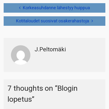
Artikkelien
Korkeasuhdanne lähestyy huippua
selaus
Kotitaloudet suosivat osakerahastoja
J.Peltomäki
7 thoughts on “
Blogin
lopetus
”