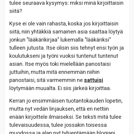
tulee seuraava kysymys: miksi minä kirjoittaisin
siitä?
Kyse ei ole vain rahasta, koska jos kirjoittaisin
siitä, niin yhtäkkiä samainen asia saattaa löytyä
jonkun "lääkärikirjaa" lukemalla "lääkäriksi"
tulleen jutusta. Itse olisin siis tehnyt ensi työn ja
koulutukseni ja työni vuoksi tuntenut tuntenut
asian. Itse myös toki mielellään panostaisi
juttuihin, mutta mitä ennemmän niihin
panostaisi, sitä varmemmin ne
sattuisi
löytymään muualta. Ei siis järkeä kirjoittaa.
Kerran jo ensimmäisen tuotantokauden lopetin,
mutta nyt vedän linjauksen, että en nettiin
enään kirjoittele ilmaiseksi. Se teksti mitä tulee
tulevaisuudessa, tulee jossakin toisessa
muodossa ja alan nyt tyhjentämään blogiani.