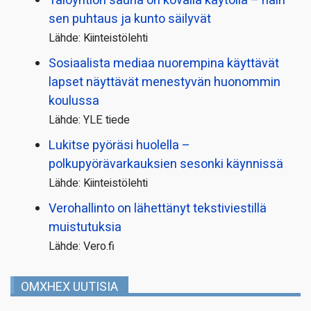
Taloyhtiön sauna on kovalla käytöllä – näin
sen puhtaus ja kunto säilyvät
Lähde: Kiinteistölehti
Sosiaalista mediaa nuorempina käyttävät
lapset näyttävät menestyvän huonommin
koulussa
Lähde: YLE tiede
Lukitse pyöräsi huolella –
polkupyörävarkauksien sesonki käynnissä
Lähde: Kiinteistölehti
Verohallinto on lähettänyt tekstiviestillä
muistutuksia
Lähde: Vero.fi
OMXHEX UUTISIA