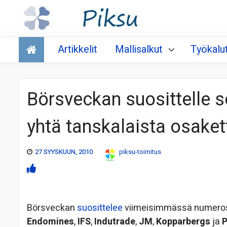
Talous
Artikkelit
Mallisalkut
Työkalu
Börsveckan suosittelle s
yhtä tanskalaista osaket
27 SYYSKUUN, 2010
piksu-toimitus
Börsveckan
suosittelee
viimeisimmässä numeross
Endomines
,
IFS
,
Indutrade
,
JM
,
Kopparbergs
ja