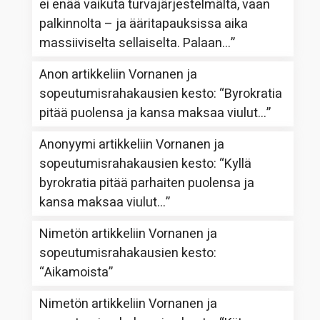
ei enää vaikuta turvajärjestelmältä, vaan
palkinnolta – ja ääritapauksissa aika
massiiviselta sellaiselta. Palaan…
”
Anon
artikkeliin
Vornanen ja
sopeutumisrahakausien kesto
: “
Byrokratia
pitää puolensa ja kansa maksaa viulut…
”
Anonyymi
artikkeliin
Vornanen ja
sopeutumisrahakausien kesto
: “
Kyllä
byrokratia pitää parhaiten puolensa ja
kansa maksaa viulut…
”
Nimetön
artikkeliin
Vornanen ja
sopeutumisrahakausien kesto
:
“
Aikamoista
”
Nimetön
artikkeliin
Vornanen ja