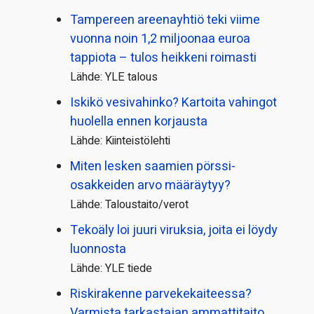
Tampereen areenayhtiö teki viime
vuonna noin 1,2 miljoonaa euroa
tappiota – tulos heikkeni roimasti
Lähde: YLE talous
Iskikö vesivahinko? Kartoita vahingot
huolella ennen korjausta
Lähde: Kiinteistölehti
Miten lesken saamien pörssi­
osakkeiden arvo määräytyy?
Lähde: Taloustaito/verot
Tekoäly loi juuri viruksia, joita ei löydy
luonnosta
Lähde: YLE tiede
Riskirakenne parvekekaiteessa?
Varmista tarkastajan ammattitaito