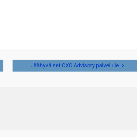
Jäähyväiset CXO Advisory palvelulle