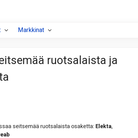
t
Markkinat
eitsemää ruotsalaista ja
ta
aa seitsemää ruotsalaista osaketta:
Elekta
,
Peab