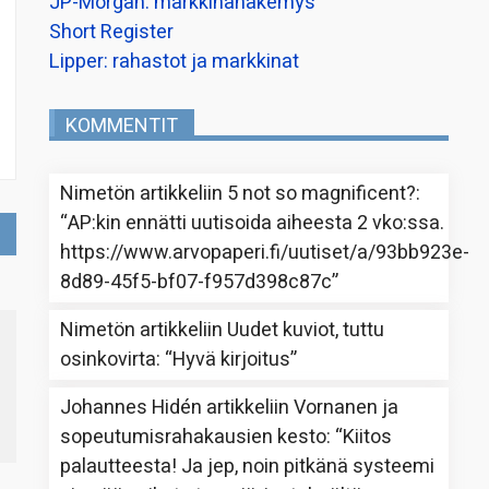
JP-Morgan: markkinanäkemys
Short Register
Lipper: rahastot ja markkinat
KOMMENTIT
Nimetön
artikkeliin
5 not so magnificent?
:
“
AP:kin ennätti uutisoida aiheesta 2 vko:ssa.
https://www.arvopaperi.fi/uutiset/a/93bb923e-
8d89-45f5-bf07-f957d398c87c
”
Nimetön
artikkeliin
Uudet kuviot, tuttu
osinkovirta
: “
Hyvä kirjoitus
”
Johannes Hidén
artikkeliin
Vornanen ja
sopeutumisrahakausien kesto
: “
Kiitos
palautteesta! Ja jep, noin pitkänä systeemi