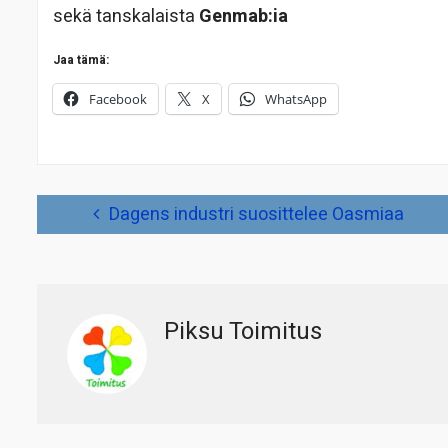
sekä tanskalaista
Genmab:ia
Jaa tämä:
Facebook
X
WhatsApp
Artikkelien
Dagens industri suosittelee Oasmiaa
selaus
Piksu Toimitus