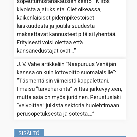
sopeutumisrahakausien kesto
: “
Kiitos
kivoista ajatuksista. Olet oikeassa,
kaikenlaisiset pidempikestoiset
laiskuudesta ja joutilaisuudesta
maksettavat kannusteet pitäisi lyhentää.
Erityisesti voisi olettaa että
kansanedustajat ovat…
”
J. V. Vahe
artikkeliin
”Naapuruus Venäjän
kanssa on kuin lottovoitto suomalaisille”
:
“
Täsmentäisin viimeistä kappalettani.
Ilmaisu ”tarveharkinta” viittaa järkevyyteen,
mutta asia on myös juridinen. Perustuslaki
”velvoittaa” julkista sektoria huolehtimaan
perusopetuksesta ja sotesta,…
”
SISÄLTÖ