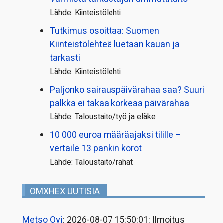
Lähde: Kiinteistölehti
Tutkimus osoittaa: Suomen
Kiinteistölehteä luetaan kauan ja
tarkasti
Lähde: Kiinteistölehti
Paljonko sairauspäivä­rahaa saa? Suuri
palkka ei takaa korkeaa päivärahaa
Lähde: Taloustaito/työ ja eläke
10 000 euroa määräajaksi tilille –
vertaile 13 pankin korot
Lähde: Taloustaito/rahat
OMXHEX UUTISIA
Metso Oyj
: 2026-08-07 15:50:01: Ilmoitus