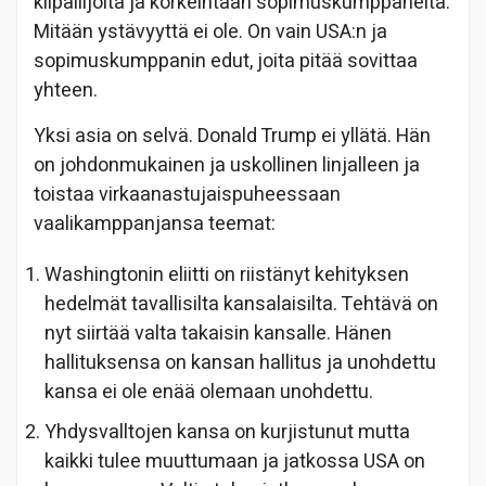
kilpailijoita ja korkeintaan sopimuskumppaneita.
Mitään ystävyyttä ei ole. On vain USA:n ja
sopimuskumppanin edut, joita pitää sovittaa
yhteen.
Yksi asia on selvä. Donald Trump ei yllätä. Hän
on johdonmukainen ja uskollinen linjalleen ja
toistaa virkaanastujaispuheessaan
vaalikamppanjansa teemat:
Washingtonin eliitti on riistänyt kehityksen
hedelmät tavallisilta kansalaisilta. Tehtävä on
nyt siirtää valta takaisin kansalle. Hänen
hallituksensa on kansan hallitus ja unohdettu
kansa ei ole enää olemaan unohdettu.
Yhdysvalltojen kansa on kurjistunut mutta
kaikki tulee muuttumaan ja jatkossa USA on