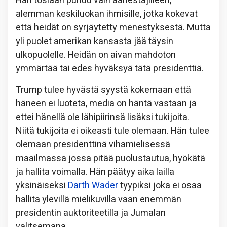
Hän tosiaan puhuu vain äänestäjilleen,
alemman keskiluokan ihmisille, jotka kokevat
että heidät on syrjäytetty menestyksestä. Mutta
yli puolet amerikan kansasta jää täysin
ulkopuolelle. Heidän on aivan mahdoton
ymmärtää tai edes hyväksyä tätä presidenttiä.
Trump tulee hyvästä syystä kokemaan että
häneen ei luoteta, media on häntä vastaan ja
ettei hänellä ole lähipiirinsä lisäksi tukijoita.
Niitä tukijoita ei oikeasti tule olemaan. Hän tulee
olemaan presidenttinä vihamielisessä
maailmassa jossa pitää puolustautua, hyökätä
ja hallita voimalla. Hän päätyy aika lailla
yksinäiseksi
Darth Wader
tyypiksi joka ei osaa
hallita ylevillä mielikuvilla vaan enemmän
presidentin auktoriteetilla ja Jumalan
valitsemana.