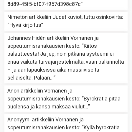
8d89-45f5-bf07-f957d398c87c
”
Nimetön
artikkeliin
Uudet kuviot, tuttu osinkovirta
:
“
Hyvä kirjoitus
”
Johannes Hidén
artikkeliin
Vornanen ja
sopeutumisrahakausien kesto
: “
Kiitos
palautteesta! Ja jep, noin pitkänä systeemi ei
enää vaikuta turvajärjestelmältä, vaan palkinnolta
– ja ääritapauksissa aika massiiviselta
sellaiselta. Palaan…
”
Anon
artikkeliin
Vornanen ja
sopeutumisrahakausien kesto
: “
Byrokratia pitää
puolensa ja kansa maksaa viulut…
”
Anonyymi
artikkeliin
Vornanen ja
sopeutumisrahakausien kesto
: “
Kyllä byrokratia