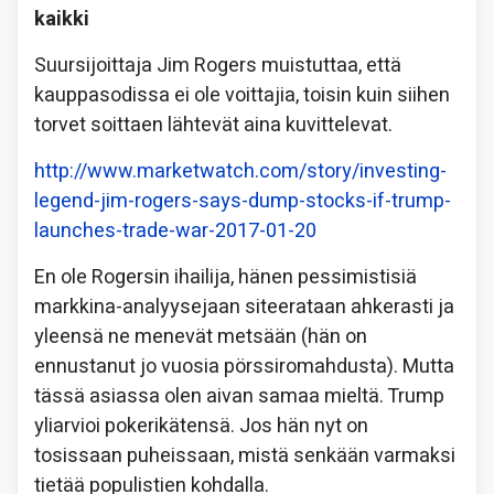
kaikki
Suursijoittaja Jim Rogers muistuttaa, että
kauppasodissa ei ole voittajia, toisin kuin siihen
torvet soittaen lähtevät aina kuvittelevat.
http://www.marketwatch.com/story/investing-
legend-jim-rogers-says-dump-stocks-if-trump-
launches-trade-war-2017-01-20
En ole Rogersin ihailija, hänen pessimistisiä
markkina-analyysejaan siteerataan ahkerasti ja
yleensä ne menevät metsään (hän on
ennustanut jo vuosia pörssiromahdusta). Mutta
tässä asiassa olen aivan samaa mieltä. Trump
yliarvioi pokerikätensä. Jos hän nyt on
tosissaan puheissaan, mistä senkään varmaksi
tietää populistien kohdalla.