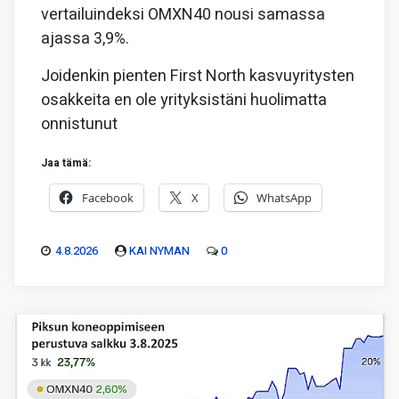
vertailuindeksi OMXN40 nousi samassa
ajassa 3,9%.
Joidenkin pienten First North kasvuyritysten
osakkeita en ole yrityksistäni huolimatta
onnistunut
Jaa tämä:
Facebook
X
WhatsApp
4.8.2026
KAI NYMAN
0