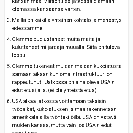
kansan maa. Valtio tulee jatkossa olemaan
olemassa kansaansa varten.
Meillä on kaikilla yhteinen kohtalo ja menestys
edessämme.
Olemme puolustaneet muita maita ja
kuluttaneet miljardeja muualla. Siitä on tuleva
loppu.
Olemme tukeneet muiden maiden kukoistusta
samaan aikaan kun oma infrastruktuuri on
rappeutunut. Jatkossa on aina oleva USA:n
edut etusijalla. (ei ole yhteistä etua)
USA alkaa jatkossa voittamaan takaisin
työpaikat, kukoistuksen ja maa rakennetaan
amerikkalaisilla työntekijöillä. USA on ystävä
muiden kanssa, mutta vain jos USA:n edut