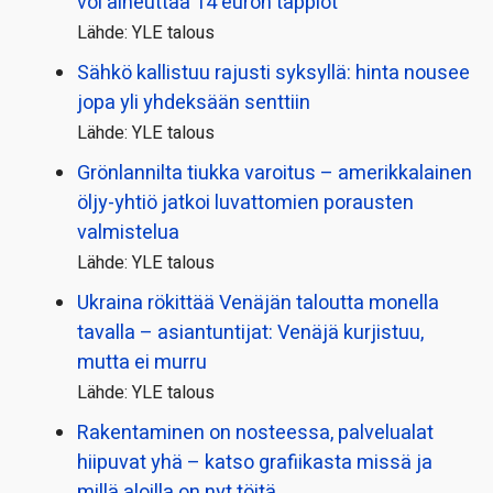
voi aiheuttaa 14 euron tappiot
Lähde: YLE talous
Sähkö kallistuu rajusti syksyllä: hinta nousee
jopa yli yhdeksään senttiin
Lähde: YLE talous
Grönlannilta tiukka varoitus – amerikkalainen
öljy-yhtiö jatkoi luvattomien porausten
valmistelua
Lähde: YLE talous
Ukraina rökittää Venäjän taloutta monella
tavalla – asiantuntijat: Venäjä kurjistuu,
mutta ei murru
Lähde: YLE talous
Rakentaminen on nosteessa, palvelualat
hiipuvat yhä – katso grafiikasta missä ja
millä aloilla on nyt töitä