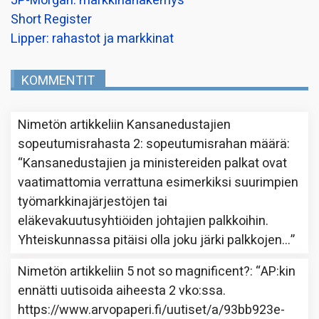
JP-Morgan: markkinanäkemys
Short Register
Lipper: rahastot ja markkinat
KOMMENTIT
Nimetön
artikkeliin
Kansanedustajien
sopeutumisrahasta 2: sopeutumisrahan määrä
:
“
Kansanedustajien ja ministereiden palkat ovat
vaatimattomia verrattuna esimerkiksi suurimpien
työmarkkinajärjestöjen tai
eläkevakuutusyhtiöiden johtajien palkkoihin.
Yhteiskunnassa pitäisi olla joku järki palkkojen…
”
Nimetön
artikkeliin
5 not so magnificent?
: “
AP:kin
ennätti uutisoida aiheesta 2 vko:ssa.
https://www.arvopaperi.fi/uutiset/a/93bb923e-