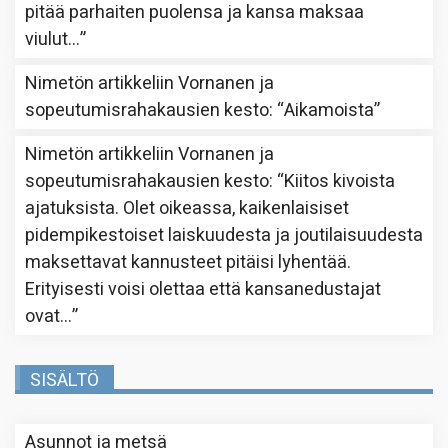
pitää parhaiten puolensa ja kansa maksaa
viulut…
”
Nimetön
artikkeliin
Vornanen ja
sopeutumisrahakausien kesto
: “
Aikamoista
”
Nimetön
artikkeliin
Vornanen ja
sopeutumisrahakausien kesto
: “
Kiitos kivoista
ajatuksista. Olet oikeassa, kaikenlaisiset
pidempikestoiset laiskuudesta ja joutilaisuudesta
maksettavat kannusteet pitäisi lyhentää.
Erityisesti voisi olettaa että kansanedustajat
ovat…
”
SISÄLTÖ
Asunnot ja metsä