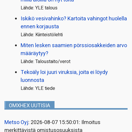
Lähde: YLE talous
Iskikö vesivahinko? Kartoita vahingot huolella
ennen korjausta
Lähde: Kiinteistölehti
Miten lesken saamien pörssi­osakkeiden arvo
määräytyy?
Lähde: Taloustaito/verot
Tekoäly loi juuri viruksia, joita ei löydy
luonnosta
Lähde: YLE tiede
OMXHEX UUTISIA
Metso Oyj
: 2026-08-07 15:50:01: Ilmoitus
merkittävistä omistusosuuksista