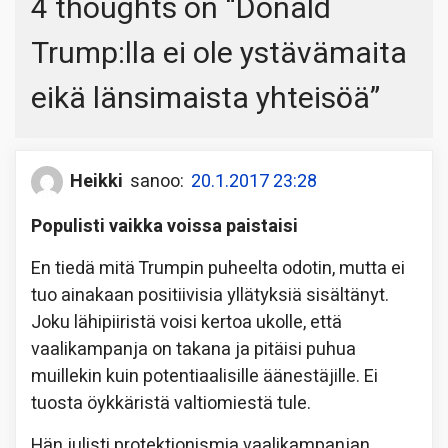
4 thoughts on “
Donald
Trump:lla ei ole ystävämaita
eikä länsimaista yhteisöä
”
Heikki
sanoo:
20.1.2017 23:28
Populisti vaikka voissa paistaisi
En tiedä mitä Trumpin puheelta odotin, mutta ei
tuo ainakaan positiivisia yllätyksiä sisältänyt.
Joku lähipiiristä voisi kertoa ukolle, että
vaalikampanja on takana ja pitäisi puhua
muillekin kuin potentiaalisille äänestäjille. Ei
tuosta öykkäristä valtiomiestä tule.
Hän julisti protektionismia vaalikampanjan