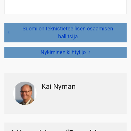
Artikkelien
Suomi on teknistieteellisen osaamisen
selaus
hallitsija
Nykiminen kiihtyi jo
Kai Nyman