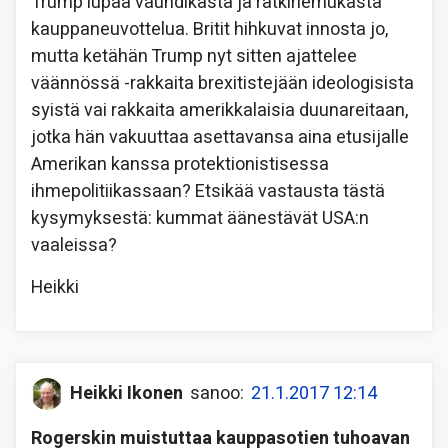
Trump lupaa vauhdikasta ja ratkiriemukasta
kauppaneuvottelua. Britit hihkuvat innosta jo,
mutta ketähän Trump nyt sitten ajattelee
väännössä -rakkaita brexitistejään ideologisista
syistä vai rakkaita amerikkalaisia duunareitaan,
jotka hän vakuuttaa asettavansa aina etusijalle
Amerikan kanssa protektionistisessa
ihmepolitiikassaan? Etsikää vastausta tästä
kysymyksestä: kummat äänestävät USA:n
vaaleissa?
Heikki
Heikki Ikonen
sanoo:
21.1.2017 12:14
Rogerskin muistuttaa kauppasotien tuhoavan