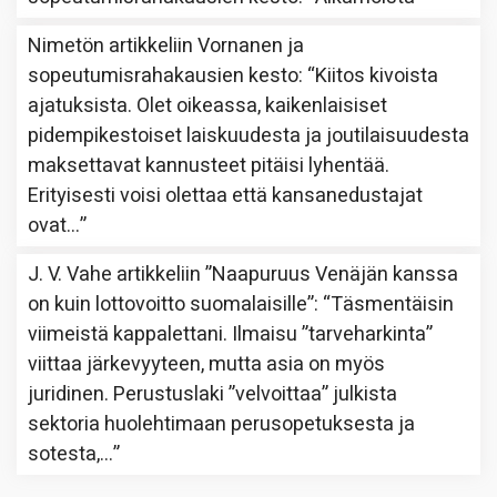
Nimetön
artikkeliin
Vornanen ja
sopeutumisrahakausien kesto
: “
Kiitos kivoista
ajatuksista. Olet oikeassa, kaikenlaisiset
pidempikestoiset laiskuudesta ja joutilaisuudesta
maksettavat kannusteet pitäisi lyhentää.
Erityisesti voisi olettaa että kansanedustajat
ovat…
”
J. V. Vahe
artikkeliin
”Naapuruus Venäjän kanssa
on kuin lottovoitto suomalaisille”
: “
Täsmentäisin
viimeistä kappalettani. Ilmaisu ”tarveharkinta”
viittaa järkevyyteen, mutta asia on myös
juridinen. Perustuslaki ”velvoittaa” julkista
sektoria huolehtimaan perusopetuksesta ja
sotesta,…
”