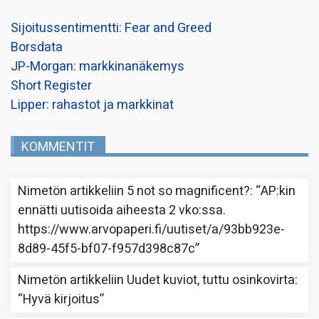
Sijoitussentimentti: Fear and Greed
Borsdata
JP-Morgan: markkinanäkemys
Short Register
Lipper: rahastot ja markkinat
KOMMENTIT
Nimetön
artikkeliin
5 not so magnificent?
: “
AP:kin
ennätti uutisoida aiheesta 2 vko:ssa.
https://www.arvopaperi.fi/uutiset/a/93bb923e-
8d89-45f5-bf07-f957d398c87c
”
Nimetön
artikkeliin
Uudet kuviot, tuttu osinkovirta
:
“
Hyvä kirjoitus
”