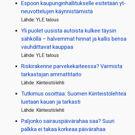
Espoon kaupungin­hallitukselle esitetään yt-
neuvottelujen käynnistämistä
Lähde: YLE talous
Yli puolet uusista autoista kulkee täysin
sähköllä – halvemmat hinnat ja kallis bensa
vauhdittavat kauppaa
Lähde: YLE talous
Riskirakenne parvekekaiteessa? Varmista
tarkastajan ammattitaito
Lähde: Kiinteistölehti
Tutkimus osoittaa: Suomen Kiinteistölehteä
luetaan kauan ja tarkasti
Lähde: Kiinteistölehti
Paljonko sairauspäivä­rahaa saa? Suuri
palkka ei takaa korkeaa päivärahaa