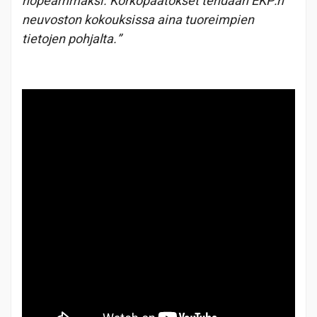
nopeammaksi. Korkopäätökset tehdään EKP:n
neuvoston kokouksissa aina tuoreimpien
tietojen pohjalta.”