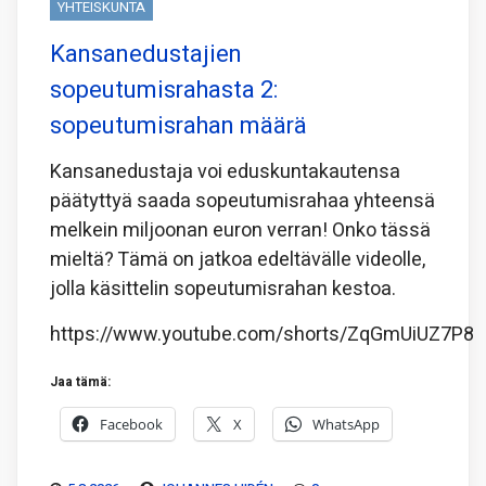
YHTEISKUNTA
Kansanedustajien
sopeutumisrahasta 2:
sopeutumisrahan määrä
Kansanedustaja voi eduskuntakautensa
päätyttyä saada sopeutumisrahaa yhteensä
melkein miljoonan euron verran! Onko tässä
mieltä? Tämä on jatkoa edeltävälle videolle,
jolla käsittelin sopeutumisrahan kestoa.
https://www.youtube.com/shorts/ZqGmUiUZ7P8
Jaa tämä:
Facebook
X
WhatsApp