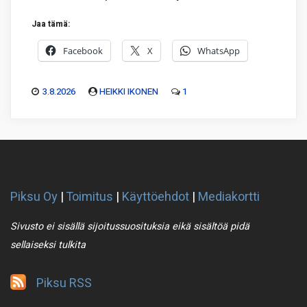
Jaa tämä:
Facebook
X
WhatsApp
3.8.2026
HEIKKI IKONEN
1
Piksu Oy
|
Toimitus
|
Käyttöehdot
|
Mediakortti
Sivusto ei sisällä sijoitussuosituksia eikä sisältöä pidä
sellaiseksi tulkita
Piksu RSS