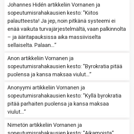
Johannes Hidén
artikkeliin
Vornanen ja
sopeutumisrahakausien kesto
: “
Kiitos
palautteesta! Ja jep, noin pitkänä systeemi ei
enää vaikuta turvajärjestelmältä, vaan palkinnolta
– ja ääritapauksissa aika massiiviselta
sellaiselta. Palaan…
”
Anon
artikkeliin
Vornanen ja
sopeutumisrahakausien kesto
: “
Byrokratia pitää
puolensa ja kansa maksaa viulut…
”
Anonyymi
artikkeliin
Vornanen ja
sopeutumisrahakausien kesto
: “
Kyllä byrokratia
pitää parhaiten puolensa ja kansa maksaa
viulut…
”
Nimetön
artikkeliin
Vornanen ja
sopeutumisrahakausien kesto
: “
Aikamoista
”