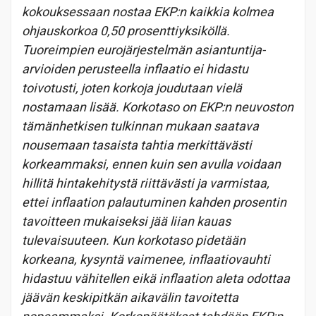
kokouksessaan nostaa EKP:n kaikkia kolmea
ohjauskorkoa 0,50 prosenttiyksiköllä.
Tuoreimpien eurojärjestelmän asiantuntija-
arvioiden perusteella inflaatio ei hidastu
toivotusti, joten korkoja joudutaan vielä
nostamaan lisää. Korkotaso on EKP:n neuvoston
tämänhetkisen tulkinnan mukaan saatava
nousemaan tasaista tahtia merkittävästi
korkeammaksi, ennen kuin sen avulla voidaan
hillitä hintakehitystä riittävästi ja varmistaa,
ettei inflaation palautuminen kahden prosentin
tavoitteen mukaiseksi jää liian kauas
tulevaisuuteen. Kun korkotaso pidetään
korkeana, kysyntä vaimenee, inflaatiovauhti
hidastuu vähitellen eikä inflaation aleta odottaa
jäävän keskipitkän aikavälin tavoitetta