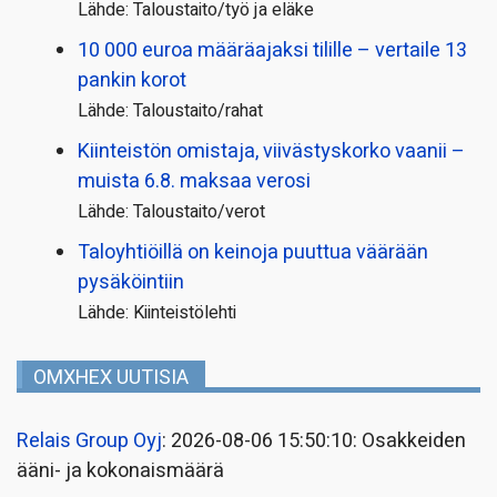
Lähde: Taloustaito/työ ja eläke
10 000 euroa määräajaksi tilille – vertaile 13
pankin korot
Lähde: Taloustaito/rahat
Kiinteistön omistaja, viivästyskorko vaanii –
muista 6.8. maksaa verosi
Lähde: Taloustaito/verot
Taloyhtiöillä on keinoja puuttua väärään
pysäköintiin
Lähde: Kiinteistölehti
OMXHEX UUTISIA
Relais Group Oyj
: 2026-08-06 15:50:10: Osakkeiden
ääni- ja kokonaismäärä