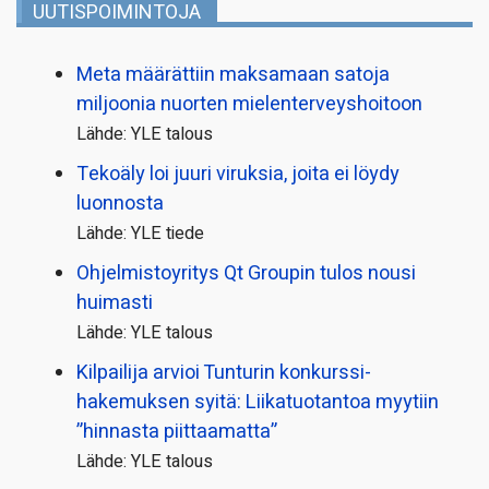
UUTISPOIMINTOJA
Meta määrättiin maksamaan satoja
miljoonia nuorten mielenterveyshoitoon
Lähde: YLE talous
Tekoäly loi juuri viruksia, joita ei löydy
luonnosta
Lähde: YLE tiede
Ohjelmistoyritys Qt Groupin tulos nousi
huimasti
Lähde: YLE talous
Kilpailija arvioi Tunturin konkurssi­
hakemuksen syitä: Liikatuotantoa myytiin
”hinnasta piittaamatta”
Lähde: YLE talous