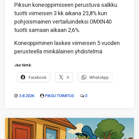
Piksun koneoppimiseen perustuva salkku
tuotti viimeisen 3 kk aikana 23,8% kun
pohjoismainen vertailuindeksi OMXN40
tuotti samaan aikaan 2,6%.
Koneoppiminen laskee viimeisen 5 vuoden
perusteella minkälainen yhdistelmä
Jaa tämä:
Facebook
X
WhatsApp
3.8.2026
PIKSU TOIMITUS
0