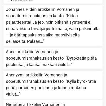
Johannes Hidén
artikkeliin
Vornanen ja
sopeutumisrahakausien kesto
: “
Kiitos
palautteesta! Ja jep, noin pitkänä systeemi ei
enää vaikuta turvajärjestelmältä, vaan palkinnolta
– ja ääritapauksissa aika massiiviselta
sellaiselta. Palaan…
”
Anon
artikkeliin
Vornanen ja
sopeutumisrahakausien kesto
: “
Byrokratia pitää
puolensa ja kansa maksaa viulut…
”
Anonyymi
artikkeliin
Vornanen ja
sopeutumisrahakausien kesto
: “
Kyllä byrokratia
pitää parhaiten puolensa ja kansa maksaa
viulut…
”
Nimetön
artikkeliin
Vornanen ja