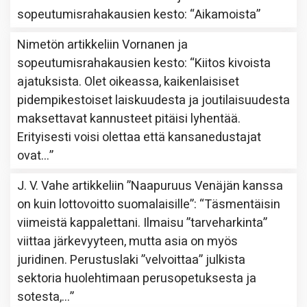
sopeutumisrahakausien kesto
: “
Aikamoista
”
Nimetön
artikkeliin
Vornanen ja
sopeutumisrahakausien kesto
: “
Kiitos kivoista
ajatuksista. Olet oikeassa, kaikenlaisiset
pidempikestoiset laiskuudesta ja joutilaisuudesta
maksettavat kannusteet pitäisi lyhentää.
Erityisesti voisi olettaa että kansanedustajat
ovat…
”
J. V. Vahe
artikkeliin
”Naapuruus Venäjän kanssa
on kuin lottovoitto suomalaisille”
: “
Täsmentäisin
viimeistä kappalettani. Ilmaisu ”tarveharkinta”
viittaa järkevyyteen, mutta asia on myös
juridinen. Perustuslaki ”velvoittaa” julkista
sektoria huolehtimaan perusopetuksesta ja
sotesta,…
”