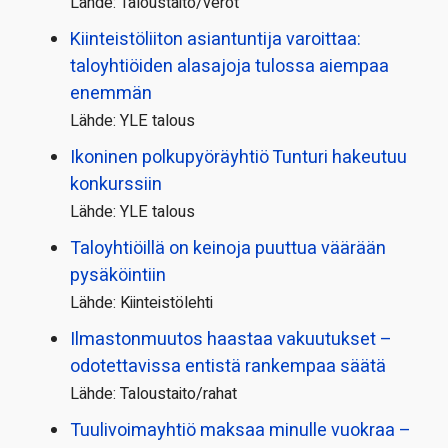
Lähde: Taloustaito/verot
Kiinteistö­liiton asiantuntija varoittaa:
taloyhtiöiden alasajoja tulossa aiempaa
enemmän
Lähde: YLE talous
Ikoninen polkupyörä­yhtiö Tunturi hakeutuu
konkurssiin
Lähde: YLE talous
Taloyhtiöillä on keinoja puuttua väärään
pysäköintiin
Lähde: Kiinteistölehti
Ilmastonmuutos haastaa vakuutukset –
odotettavissa entistä rankempaa säätä
Lähde: Taloustaito/rahat
Tuulivoimayhtiö maksaa minulle vuokraa –