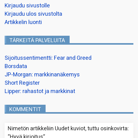
Kirjaudu sivustolle
Kirjaudu ulos sivustolta
Artikkelin luonti
TÄRKEITÄ PALVELUITA
Sijoitussentimentti: Fear and Greed
Borsdata
JP-Morgan: markkinanäkemys
Short Register
Lipper: rahastot ja markkinat
KOMMENTIT
Nimetön
artikkeliin
Uudet kuviot, tuttu osinkovirta
:
“
Hyvä kirjoitus
”