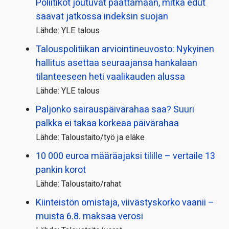
Poliitikot joutuvat päättämään, mitkä edut
saavat jatkossa indeksin suojan
Lähde: YLE talous
Talous­politiikan arviointi­neuvosto: Nykyinen
hallitus asettaa seuraajansa hankalaan
tilanteeseen heti vaalikauden alussa
Lähde: YLE talous
Paljonko sairauspäivä­rahaa saa? Suuri
palkka ei takaa korkeaa päivärahaa
Lähde: Taloustaito/työ ja eläke
10 000 euroa määräajaksi tilille – vertaile 13
pankin korot
Lähde: Taloustaito/rahat
Kiinteistön omistaja, viivästyskorko vaanii –
muista 6.8. maksaa verosi