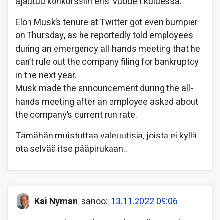
ajautuu konkurssiin ensi vuoden kuluessa.
Elon Musk’s tenure at Twitter got even bumpier
on Thursday, as he reportedly told employees
during an emergency all-hands meeting that he
can’t rule out the company filing for bankruptcy
in the next year.
Musk made the announcement during the all-
hands meeting after an employee asked about
the company’s current run rate.
Tämähän muistuttaa valeuutisia, joista ei kyllä
ota selvää itse pääpirukaan..
Kai Nyman
sanoo:
13.11.2022 09:06