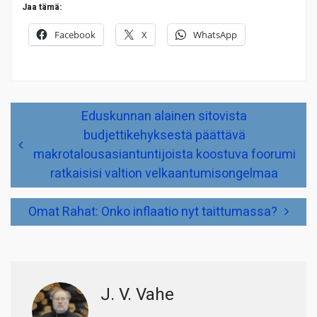
Jaa tämä:
Facebook
X
WhatsApp
Artikkelien
Eduskunnan alainen sitovista
selaus
budjettikehyksestä päättävä
makrotalousasiantuntijoista koostuva foorumi
ratkaisisi valtion velkaantumisongelmaa
Omat Rahat: Onko inflaatio nyt taittumassa?
J. V. Vahe