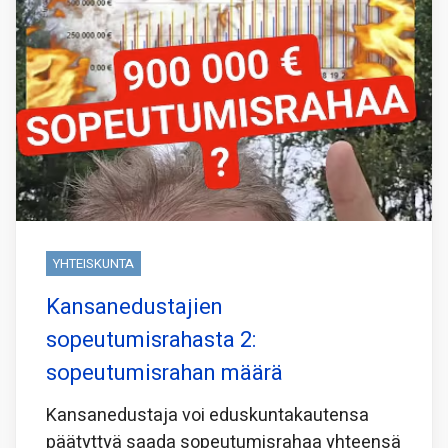
YHTEISKUNTA
Kansanedustajien
sopeutumisrahasta 2:
sopeutumisrahan määrä
Kansanedustaja voi eduskuntakautensa
päätyttyä saada sopeutumisrahaa yhteensä