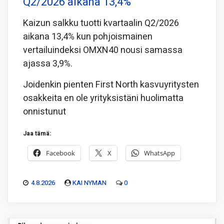
Q2/2026 aikana 13,4%
Kaizun salkku tuotti kvartaalin Q2/2026
aikana 13,4% kun pohjoismainen
vertailuindeksi OMXN40 nousi samassa
ajassa 3,9%.
Joidenkin pienten First North kasvuyritysten
osakkeita en ole yrityksistäni huolimatta
onnistunut
Jaa tämä:
Facebook
X
WhatsApp
4.8.2026
KAI NYMAN
0