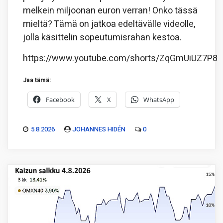
melkein miljoonan euron verran! Onko tässä
mieltä? Tämä on jatkoa edeltävälle videolle,
jolla käsittelin sopeutumisrahan kestoa.
https://www.youtube.com/shorts/ZqGmUiUZ7P8
Jaa tämä:
Facebook
X
WhatsApp
5.8.2026
JOHANNES HIDÉN
0