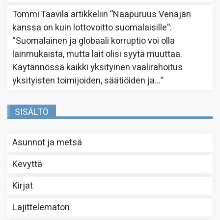
Tommi Taavila
artikkeliin
”Naapuruus Venäjän
kanssa on kuin lottovoitto suomalaisille”
:
“
Suomalainen ja globaali korruptio voi olla
lainmukaista, mutta lait olisi syytä muuttaa.
Käytännössä kaikki yksityinen vaalirahoitus
yksityisten toimijoiden, säätiöiden ja…
”
SISÄLTÖ
Asunnot ja metsä
Kevyttä
Kirjat
Lajittelematon