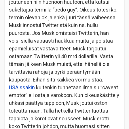
joutuneen niin huonoon huutoon, että kutsui
sukeltajaa termillä ”pedo guy”. Oikeus totesi ko.
termin olevan ok ja ehkä juuri tässä vaiheessa
Musk innostui Twitteristä kuin ns. hullu
puurosta. Jos Musk omistaisi Twitterin, hän
voisi siellä vapaasti haukkua muita ja poistaa
epämieluisat vastaväitteet. Musk tarjoutui
ostamaan Twitterin yli 40 mrd dollarilla. Vasta
tämän jälkeen Musk muisti, ettei hänellä ole
tarvittavia rahoja ja pyrki perääntymään
kaupasta. Eihän sitä kaikkea voi muistaa.
USA:ssakin
kuitenkin tunnetaan ilmaisu ”caveat
emptor” eli ostaja varokoon. Kun oikeuskäsittely
uhkasi päättyä tappioon, Musk joutui oston
toteuttamaan. Tällä hetkellä Twitter tuottaa
tappiota ja korot ovat nousseet. Musk erotti
koko Twitterin johdon, mutta huomasi sitten