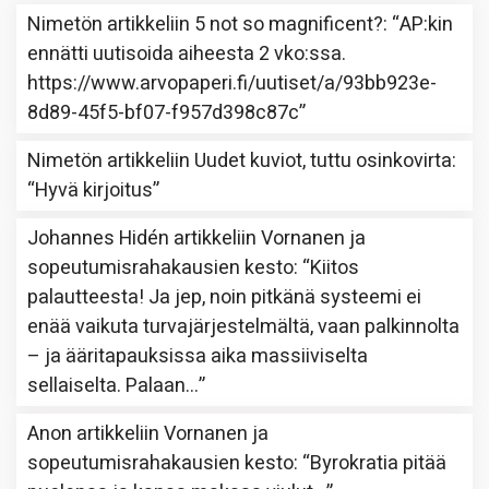
Nimetön
artikkeliin
5 not so magnificent?
: “
AP:kin
ennätti uutisoida aiheesta 2 vko:ssa.
https://www.arvopaperi.fi/uutiset/a/93bb923e-
8d89-45f5-bf07-f957d398c87c
”
Nimetön
artikkeliin
Uudet kuviot, tuttu osinkovirta
:
“
Hyvä kirjoitus
”
Johannes Hidén
artikkeliin
Vornanen ja
sopeutumisrahakausien kesto
: “
Kiitos
palautteesta! Ja jep, noin pitkänä systeemi ei
enää vaikuta turvajärjestelmältä, vaan palkinnolta
– ja ääritapauksissa aika massiiviselta
sellaiselta. Palaan…
”
Anon
artikkeliin
Vornanen ja
sopeutumisrahakausien kesto
: “
Byrokratia pitää