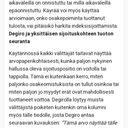
aikaväleillä on onnistuttu tai millä aikaväleillä
epäonnistuttu. Käyrää voi myös käyttää
arvioimaan, onko osakepoiminta tuottanut
tulosta, vai pitäisikö harkita indeksisijoittamista.
Degiro ja yksittäisen sijoituskohteen tuoton
seuranta
Käytännössä kaikki välittäjät taitavat näyttää
arvopaperikohtaisesti, kuinka paljon nykyinen
hallussa oleva sijoituspositio on voitolla tai
tappiolla. Tämä ei kuitenkaan kerro, miten
paljonko osakeomistuksista on tullut osinkoa tai
miten paljon jo myydyt erät ovat mahdollisesti
tuottaneet voittoa. Degirolla löytyy muista
välittäjistä poiketen kuitenkin oma kolumni
myös tälle tiedolle, josta Degiro antaa
seuraavan kuvauksen:
”Tämä arvo näyttää tälle