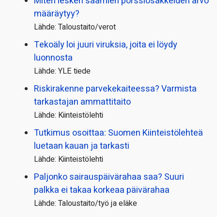
Miten lesken saamien pörssi­osakkeiden arvo
määräytyy?
Lähde: Taloustaito/verot
Tekoäly loi juuri viruksia, joita ei löydy
luonnosta
Lähde: YLE tiede
Riskirakenne parvekekaiteessa? Varmista
tarkastajan ammattitaito
Lähde: Kiinteistölehti
Tutkimus osoittaa: Suomen Kiinteistölehteä
luetaan kauan ja tarkasti
Lähde: Kiinteistölehti
Paljonko sairauspäivä­rahaa saa? Suuri
palkka ei takaa korkeaa päivärahaa
Lähde: Taloustaito/työ ja eläke