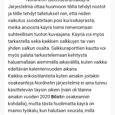
Järjestelmä ottaa huomioon tililtä tehdyt nostot
ja tilille tehdyt talletukset niin, että niiden
vaikutus suodatetaan pois kurssikäyrästä,
minkä ansiosta käyrä toimii nimenomaan
suhteellisen tuoton kuvaajana. Käyriä voi myös
tarkastella sekä kaikkien salkkujen tai vain
yhden salkun osalta. Salkkuraporttien kautta voi
myös palata tarkastelemaan kehitystä
haluamallaan aiemmalla aikavälillä, kuten vaikka
edeltävän kalenterivuoden aikana.
Kaikkia erikoistilanteita kuten ainakin joitakin
osakeanteja Nordnetin järjestelmä ei aina tunnu
käsittelevän täysin oikein (näin oli tilanne
ainakin vuoden 2020
Bilot
in osakeannin
kohdalla), mutta tästä huolimatta käyrä on
mainio työkalu, kun halutaan seurata, millä