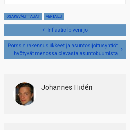
OSAKEVÄLITTÄJÄT
VERTAILU
Artikkelien
Inflaatio loiveni jo
selaus
Pörssin rakennusliikkeet ja asuntosijoitusyhtiöt
hyötyvät menossa olevasta asuntobuumista
Johannes Hidén