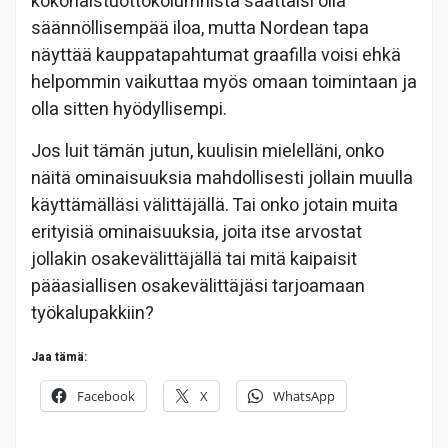
kokonaistuottokolumnista saattaisi olla
säännöllisempää iloa, mutta Nordean tapa
näyttää kauppatapahtumat graafilla voisi ehkä
helpommin vaikuttaa myös omaan toimintaan ja
olla sitten hyödyllisempi.
Jos luit tämän jutun, kuulisin mielelläni, onko
näitä ominaisuuksia mahdollisesti jollain muulla
käyttämälläsi välittäjällä. Tai onko jotain muita
erityisiä ominaisuuksia, joita itse arvostat
jollakin osakevälittäjällä tai mitä kaipaisit
pääasiallisen osakevälittäjäsi tarjoamaan
työkalupakkiin?
Jaa tämä:
Facebook
X
WhatsApp