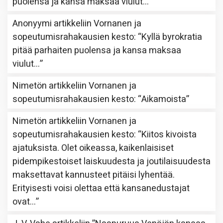
puolensa ja kansa maksaa viulut…
”
Anonyymi
artikkeliin
Vornanen ja
sopeutumisrahakausien kesto
: “
Kyllä byrokratia
pitää parhaiten puolensa ja kansa maksaa
viulut…
”
Nimetön
artikkeliin
Vornanen ja
sopeutumisrahakausien kesto
: “
Aikamoista
”
Nimetön
artikkeliin
Vornanen ja
sopeutumisrahakausien kesto
: “
Kiitos kivoista
ajatuksista. Olet oikeassa, kaikenlaisiset
pidempikestoiset laiskuudesta ja joutilaisuudesta
maksettavat kannusteet pitäisi lyhentää.
Erityisesti voisi olettaa että kansanedustajat
ovat…
”