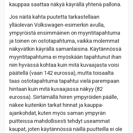
kauppaa saattaa näkyä käyrällä yhtenä pallona.
Jos näitä kahta puutetta tarkastellaan
ylläolevan Volkswagen-esimerkin avulla,
ympyröistä ensimmäinen on myyntitapahtuma
ja toinen on ostotapahtuma, vaikka molemmat
näkyvätkin käyrällä samanlaisina. Käytännössä
myyntitapahtuma ei myöskään tapahtunut ihan
niin hyvässä kohtaa kuin mitä kuvaajasta voisi
päätellä (vaan 142 eurossa), mutta toisaalta
taas ostotapahtuma tapahtui vielä parempaan
hintaan kuin mitä kuvaajassa näkyy (82
eurossa). Siirtämällä hiiren ympyröiden päälle,
näkee kuitenkin tarkat hinnat ja kauppa-
ajankohdat, kuten myös saman ympyrän
puitteissa mahdollisesti tehdyt useammat
kaupat, joten käytännössä näillä puutteilla ei ole