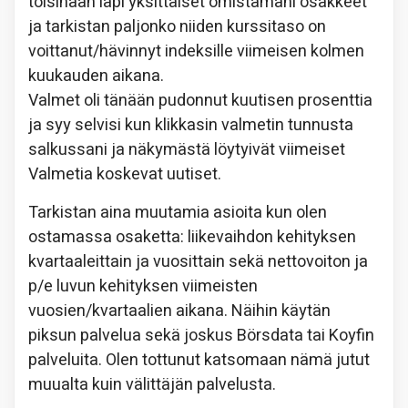
toisinaan läpi yksittäiset omistamani osakkeet
ja tarkistan paljonko niiden kurssitaso on
voittanut/hävinnyt indeksille viimeisen kolmen
kuukauden aikana.
Valmet oli tänään pudonnut kuutisen prosenttia
ja syy selvisi kun klikkasin valmetin tunnusta
salkussani ja näkymästä löytyivät viimeiset
Valmetia koskevat uutiset.
Tarkistan aina muutamia asioita kun olen
ostamassa osaketta: liikevaihdon kehityksen
kvartaaleittain ja vuosittain sekä nettovoiton ja
p/e luvun kehityksen viimeisten
vuosien/kvartaalien aikana. Näihin käytän
piksun palvelua sekä joskus Börsdata tai Koyfin
palveluita. Olen tottunut katsomaan nämä jutut
muualta kuin välittäjän palvelusta.