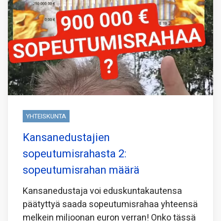
YHTEISKUNTA
Kansanedustajien
sopeutumisrahasta 2:
sopeutumisrahan määrä
Kansanedustaja voi eduskuntakautensa
päätyttyä saada sopeutumisrahaa yhteensä
melkein miljoonan euron verran! Onko tässä