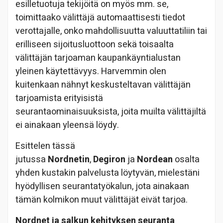
esilletuotuja tekijöitä on myös mm. se,
toimittaako välittäjä automaattisesti tiedot
verottajalle, onko mahdollisuutta valuuttatiliin tai
erilliseen sijoitusluottoon sekä toisaalta
välittäjän tarjoaman kaupankäyntialustan
yleinen käytettävyys. Harvemmin olen
kuitenkaan nähnyt keskusteltavan välittäjän
tarjoamista erityisistä
seurantaominaisuuksista, joita muilta välittäjiltä
ei ainakaan yleensä löydy.
Esittelen tässä
jutussa
Nordnetin
,
Degiron
ja
Nordean
osalta
yhden kustakin palvelusta löytyvän, mielestäni
hyödyllisen seurantatyökalun, jota ainakaan
tämän kolmikon muut välittäjät eivät tarjoa.
Nordnet ja salkun kehityksen seuranta