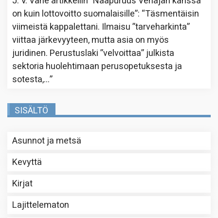
J. V. Vahe
artikkeliin
”Naapuruus Venäjän kanssa
on kuin lottovoitto suomalaisille”
: “
Täsmentäisin
viimeistä kappalettani. Ilmaisu ”tarveharkinta”
viittaa järkevyyteen, mutta asia on myös
juridinen. Perustuslaki ”velvoittaa” julkista
sektoria huolehtimaan perusopetuksesta ja
sotesta,…
”
SISÄLTÖ
Asunnot ja metsä
Kevyttä
Kirjat
Lajittelematon