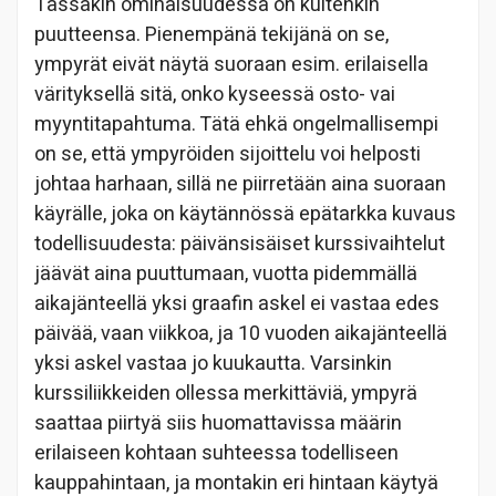
Tässäkin ominaisuudessa on kuitenkin
puutteensa. Pienempänä tekijänä on se,
ympyrät eivät näytä suoraan esim. erilaisella
värityksellä sitä, onko kyseessä osto- vai
myyntitapahtuma. Tätä ehkä ongelmallisempi
on se, että ympyröiden sijoittelu voi helposti
johtaa harhaan, sillä ne piirretään aina suoraan
käyrälle, joka on käytännössä epätarkka kuvaus
todellisuudesta: päivänsisäiset kurssivaihtelut
jäävät aina puuttumaan, vuotta pidemmällä
aikajänteellä yksi graafin askel ei vastaa edes
päivää, vaan viikkoa, ja 10 vuoden aikajänteellä
yksi askel vastaa jo kuukautta. Varsinkin
kurssiliikkeiden ollessa merkittäviä, ympyrä
saattaa piirtyä siis huomattavissa määrin
erilaiseen kohtaan suhteessa todelliseen
kauppahintaan, ja montakin eri hintaan käytyä