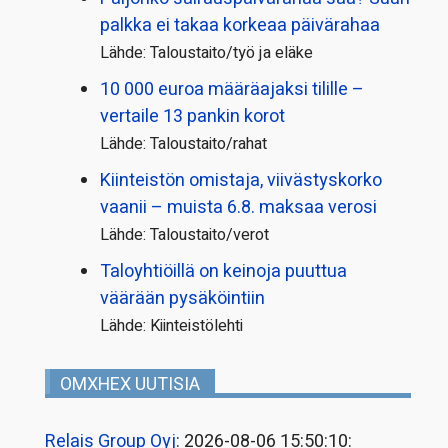
palkka ei takaa korkeaa päivärahaa
Lähde: Taloustaito/työ ja eläke
10 000 euroa määräajaksi tilille –
vertaile 13 pankin korot
Lähde: Taloustaito/rahat
Kiinteistön omistaja, viivästyskorko
vaanii – muista 6.8. maksaa verosi
Lähde: Taloustaito/verot
Taloyhtiöillä on keinoja puuttua
väärään pysäköintiin
Lähde: Kiinteistölehti
OMXHEX UUTISIA
Relais Group Oyj
: 2026-08-06 15:50:10: