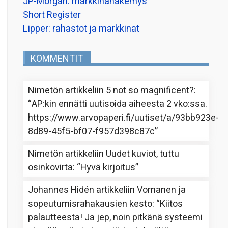
JP-Morgan: markkinanäkemys
Short Register
Lipper: rahastot ja markkinat
KOMMENTIT
Nimetön
artikkeliin
5 not so magnificent?
:
“
AP:kin ennätti uutisoida aiheesta 2 vko:ssa.
https://www.arvopaperi.fi/uutiset/a/93bb923e-
8d89-45f5-bf07-f957d398c87c
”
Nimetön
artikkeliin
Uudet kuviot, tuttu
osinkovirta
: “
Hyvä kirjoitus
”
Johannes Hidén
artikkeliin
Vornanen ja
sopeutumisrahakausien kesto
: “
Kiitos
palautteesta! Ja jep, noin pitkänä systeemi