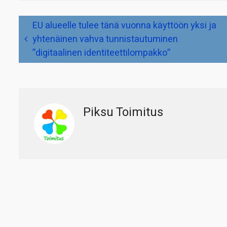
Artikkelien
EU alueelle tulee tänä vuonna käyttöön yksi ja
selaus
yhtenäinen vahva tunnistautuminen
”digitaalinen identiteettilompakko”
Piksu Toimitus