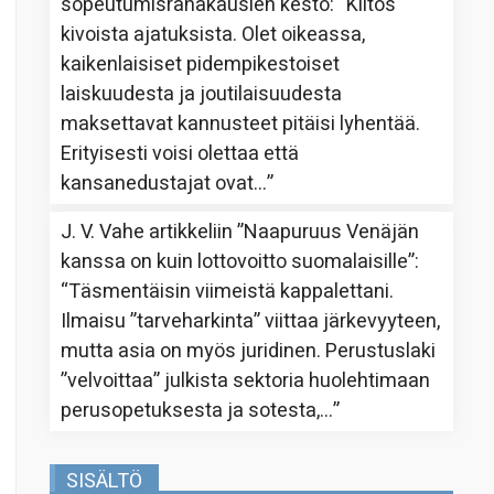
sopeutumisrahakausien kesto
: “
Kiitos
kivoista ajatuksista. Olet oikeassa,
kaikenlaisiset pidempikestoiset
laiskuudesta ja joutilaisuudesta
maksettavat kannusteet pitäisi lyhentää.
Erityisesti voisi olettaa että
kansanedustajat ovat…
”
J. V. Vahe
artikkeliin
”Naapuruus Venäjän
kanssa on kuin lottovoitto suomalaisille”
:
“
Täsmentäisin viimeistä kappalettani.
Ilmaisu ”tarveharkinta” viittaa järkevyyteen,
mutta asia on myös juridinen. Perustuslaki
”velvoittaa” julkista sektoria huolehtimaan
perusopetuksesta ja sotesta,…
”
SISÄLTÖ