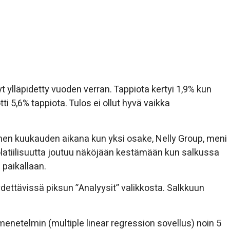
ylläpidetty vuoden verran. Tappiota kertyi 1,9% kun
 5,6% tappiota. Tulos ei ollut hyvä vaikka
men kuukauden aikana kun yksi osake, Nelly Group, meni
olatiilisuutta joutuu näköjään kestämään kun salkussa
 paikallaan.
dettävissä piksun ”Analyysit” valikkosta. Salkkuun
enetelmin (multiple linear regression sovellus) noin 5