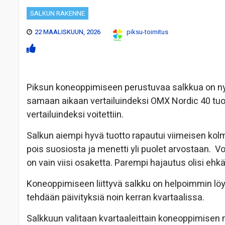
SALKUN RAKENNE
22 MAALISKUUN, 2026
piksu-toimitus
Piksun koneoppimiseen perustuvaa salkkua on nyt 
samaan aikaan vertailuindeksi OMX Nordic 40 tuotti
vertailuindeksi voitettiin.
Salkun aiempi hyvä tuotto rapautui viimeisen kol
pois suosiosta ja menetti yli puolet arvostaan. V
on vain viisi osaketta. Parempi hajautus olisi ehkä
Koneoppimiseen liittyvä salkku on helpoimmin löy
tehdään päivityksiä noin kerran kvartaalissa.
Salkkuun valitaan kvartaaleittain koneoppimisen m