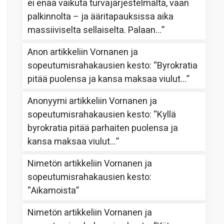
ei enää vaikuta turvajärjestelmältä, vaan
palkinnolta – ja ääritapauksissa aika
massiiviselta sellaiselta. Palaan…
”
Anon
artikkeliin
Vornanen ja
sopeutumisrahakausien kesto
: “
Byrokratia
pitää puolensa ja kansa maksaa viulut…
”
Anonyymi
artikkeliin
Vornanen ja
sopeutumisrahakausien kesto
: “
Kyllä
byrokratia pitää parhaiten puolensa ja
kansa maksaa viulut…
”
Nimetön
artikkeliin
Vornanen ja
sopeutumisrahakausien kesto
:
“
Aikamoista
”
Nimetön
artikkeliin
Vornanen ja