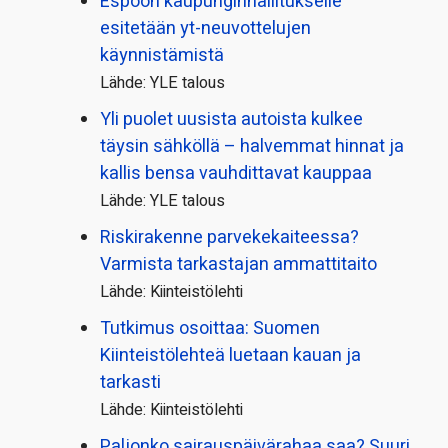
Espoon kaupungin­hallitukselle
esitetään yt-neuvottelujen
käynnistämistä
Lähde: YLE talous
Yli puolet uusista autoista kulkee
täysin sähköllä – halvemmat hinnat ja
kallis bensa vauhdittavat kauppaa
Lähde: YLE talous
Riskirakenne parvekekaiteessa?
Varmista tarkastajan ammattitaito
Lähde: Kiinteistölehti
Tutkimus osoittaa: Suomen
Kiinteistölehteä luetaan kauan ja
tarkasti
Lähde: Kiinteistölehti
Paljonko sairauspäivä­rahaa saa? Suuri