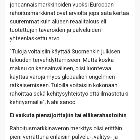
johdannaismarkkinoiden vuoksi Euroopan
rahoitusmarkkinat ovat arviolta jopa sata kertaa
suuremmat kuin alueen reaalitalous eli
tuotettujen tavaroiden ja palveluiden
yhteenlaskettu arvo.
"Tuloja voitaisiin käyttää Suomenkin julkisen
talouden tervehdyttämiseen. Mutta koska
maksu on kansainvälinen, olisi luontevaa
käyttää varoja myös globaalien ongelmien
ratkaisemiseen. Tuloilla voitaisiin kokonaan
rahoittaa sekä kehitysyhteistyö että ilmastotuki
kehitysmaille", Nahi sanoo.
Ei vaikuta piensijoittajiin tai eläkerahastoihin
Rahoitusmarkkinaveron merkitys olisi erittäin
pieni verrattuna erilaisiin palvelu-, välitys- ja