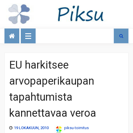
Talous
EU harkitsee
arvopaperikaupan
tapahtumista
kannettavaa veroa
19 LOKAKUUN, 2010
piksu-toimitus