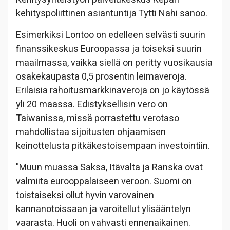
kehityspoliittinen asiantuntija Tytti Nahi sanoo.
Esimerkiksi Lontoo on edelleen selvästi suurin
finanssikeskus Euroopassa ja toiseksi suurin
maailmassa, vaikka siellä on peritty vuosikausia
osakekaupasta 0,5 prosentin leimaveroja.
Erilaisia rahoitusmarkkinaveroja on jo käytössä
yli 20 maassa. Edistyksellisin vero on
Taiwanissa, missä porrastettu verotaso
mahdollistaa sijoitusten ohjaamisen
keinottelusta pitkäkestoisempaan investointiin.
"Muun muassa Saksa, Itävalta ja Ranska ovat
valmiita eurooppalaiseen veroon. Suomi on
toistaiseksi ollut hyvin varovainen
kannanotoissaan ja varoitellut ylisääntelyn
vaarasta. Huoli on vahvasti ennenaikainen.