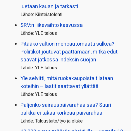
luetaan kauan ja tarkasti
Lähde: Kiinteistölehti
SRV:n liikevaihto kasvussa
Lähde: YLE talous
Pitääkö valtion menoautomaatti sulkea?
Poliitikot joutuvat päättämään, mitkä edut
saavat jatkossa indeksin suojan
Lähde: YLE talous
Yle selvitti, mitä ruokakaupoista tilataan
koteihin – lastit saattavat yllättää
Lähde: YLE talous
Paljonko sairauspäivä­rahaa saa? Suuri
palkka ei takaa korkeaa päivärahaa
Lähde: Taloustaito/työ ja eläke