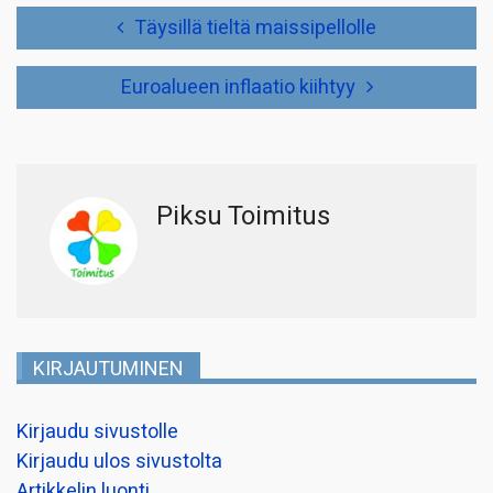
Artikkelien
Täysillä tieltä maissipellolle
selaus
Euroalueen inflaatio kiihtyy
Piksu Toimitus
KIRJAUTUMINEN
Kirjaudu sivustolle
Kirjaudu ulos sivustolta
Artikkelin luonti