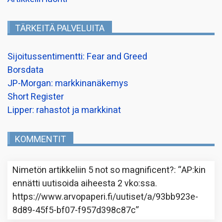
TÄRKEITÄ PALVELUITA
Sijoitussentimentti: Fear and Greed
Borsdata
JP-Morgan: markkinanäkemys
Short Register
Lipper: rahastot ja markkinat
KOMMENTIT
Nimetön
artikkeliin
5 not so magnificent?
: “
AP:kin
ennätti uutisoida aiheesta 2 vko:ssa.
https://www.arvopaperi.fi/uutiset/a/93bb923e-
8d89-45f5-bf07-f957d398c87c
”