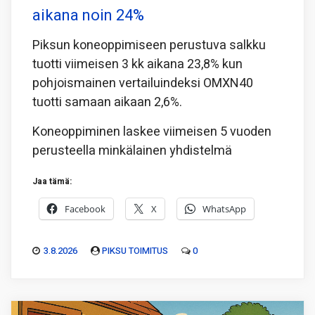
aikana noin 24%
Piksun koneoppimiseen perustuva salkku
tuotti viimeisen 3 kk aikana 23,8% kun
pohjoismainen vertailuindeksi OMXN40
tuotti samaan aikaan 2,6%.
Koneoppiminen laskee viimeisen 5 vuoden
perusteella minkälainen yhdistelmä
Jaa tämä:
Facebook
X
WhatsApp
3.8.2026
PIKSU TOIMITUS
0