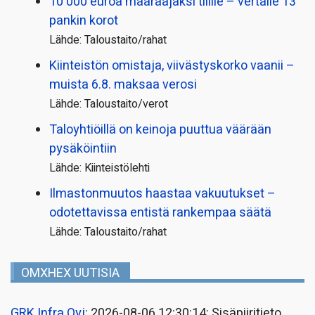
10 000 euroa määräajaksi tilille – vertaile 13
pankin korot
Lähde: Taloustaito/rahat
Kiinteistön omistaja, viivästyskorko vaanii –
muista 6.8. maksaa verosi
Lähde: Taloustaito/verot
Taloyhtiöillä on keinoja puuttua väärään
pysäköintiin
Lähde: Kiinteistölehti
Ilmastonmuutos haastaa vakuutukset –
odotettavissa entistä rankempaa säätä
Lähde: Taloustaito/rahat
OMXHEX UUTISIA
GRK Infra Oyj
: 2026-08-06 12:30:14: Sisäpiiritieto