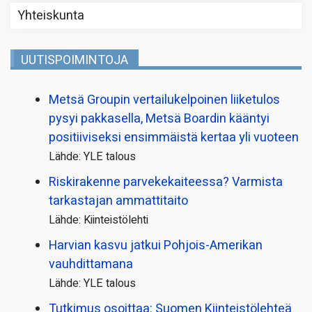
Yhteiskunta
UUTISPOIMINTOJA
Metsä Groupin vertailu­kelpoinen liiketulos
pysyi pakkasella, Metsä Boardin kääntyi
positiiviseksi ensimmäistä kertaa yli vuoteen
Lähde: YLE talous
Riskirakenne parvekekaiteessa? Varmista
tarkastajan ammattitaito
Lähde: Kiinteistölehti
Harvian kasvu jatkui Pohjois-Amerikan
vauhdittamana
Lähde: YLE talous
Tutkimus osoittaa: Suomen Kiinteistölehteä