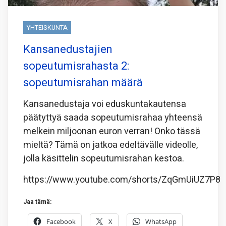
YHTEISKUNTA
Kansanedustajien
sopeutumisrahasta 2:
sopeutumisrahan määrä
Kansanedustaja voi eduskuntakautensa
päätyttyä saada sopeutumisrahaa yhteensä
melkein miljoonan euron verran! Onko tässä
mieltä? Tämä on jatkoa edeltävälle videolle,
jolla käsittelin sopeutumisrahan kestoa.
https://www.youtube.com/shorts/ZqGmUiUZ7P8
Jaa tämä:
Facebook
X
WhatsApp