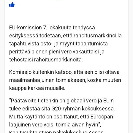
EU-komission 7. lokakuuta tehdyssä
esityksessä todetaan, että rahoitusmarkkinoilla
tapahtuvista osto- ja myyntitapahtumista
perittävä pienen pieni vero vakauttaisi ja
tehostaisi rahoitusmarkkinoita.
Komissio kuitenkin katsoo, että sen olisi oltava
maailmanlaajuinen toimiakseen, koska muuten
kauppa karkaa muualle.
"Päätavoite tietenkin on globaali vero ja EU:n
tulee edistää sitä G20-ryhmän kokouksessa.
Mutta käytäntö on osoittanut, että Euroopan
laajuinen vero voisi toimia aivan hyvin",
Kehitysyhteistyön palvelukeskus Kepan