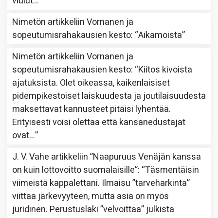
viulut…
”
Nimetön
artikkeliin
Vornanen ja
sopeutumisrahakausien kesto
: “
Aikamoista
”
Nimetön
artikkeliin
Vornanen ja
sopeutumisrahakausien kesto
: “
Kiitos kivoista
ajatuksista. Olet oikeassa, kaikenlaisiset
pidempikestoiset laiskuudesta ja joutilaisuudesta
maksettavat kannusteet pitäisi lyhentää.
Erityisesti voisi olettaa että kansanedustajat
ovat…
”
J. V. Vahe
artikkeliin
”Naapuruus Venäjän kanssa
on kuin lottovoitto suomalaisille”
: “
Täsmentäisin
viimeistä kappalettani. Ilmaisu ”tarveharkinta”
viittaa järkevyyteen, mutta asia on myös
juridinen. Perustuslaki ”velvoittaa” julkista