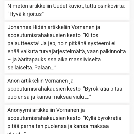
Nimetön
artikkeliin
Uudet kuviot, tuttu osinkovirta
:
“
Hyvä kirjoitus
”
Johannes Hidén
artikkeliin
Vornanen ja
sopeutumisrahakausien kesto
: “
Kiitos
palautteesta! Ja jep, noin pitkänä systeemi ei
enää vaikuta turvajärjestelmältä, vaan palkinnolta
– ja ääritapauksissa aika massiiviselta
sellaiselta. Palaan…
”
Anon
artikkeliin
Vornanen ja
sopeutumisrahakausien kesto
: “
Byrokratia pitää
puolensa ja kansa maksaa viulut…
”
Anonyymi
artikkeliin
Vornanen ja
sopeutumisrahakausien kesto
: “
Kyllä byrokratia
pitää parhaiten puolensa ja kansa maksaa