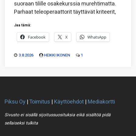
suoraan tilille osakekurssia murehtimatta.
Parhaat teleoperaattorit täyttävät kriteerit,
Jaa tämä:
Facebook
X
WhatsApp
3.8.2026
HEIKKI IKONEN
1
Piksu Oy
|
Toimitus
|
Käyttöehdot
|
Mediakortti
Sivusto ei sisällä sijoitussuosituksia eikä sisältöä pidä
sellaiseksi tulkita