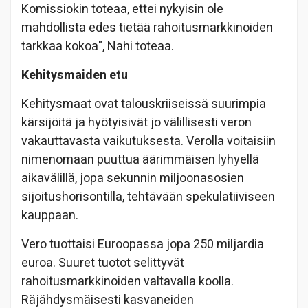
Komissiokin toteaa, ettei nykyisin ole
mahdollista edes tietää rahoitusmarkkinoiden
tarkkaa kokoa", Nahi toteaa.
Kehitysmaiden etu
Kehitysmaat ovat talouskriiseissä suurimpia
kärsijöitä ja hyötyisivät jo välillisesti veron
vakauttavasta vaikutuksesta. Verolla voitaisiin
nimenomaan puuttua äärimmäisen lyhyellä
aikavälillä, jopa sekunnin miljoonasosien
sijoitushorisontilla, tehtävään spekulatiiviseen
kauppaan.
Vero tuottaisi Euroopassa jopa 250 miljardia
euroa. Suuret tuotot selittyvät
rahoitusmarkkinoiden valtavalla koolla.
Räjähdysmäisesti kasvaneiden