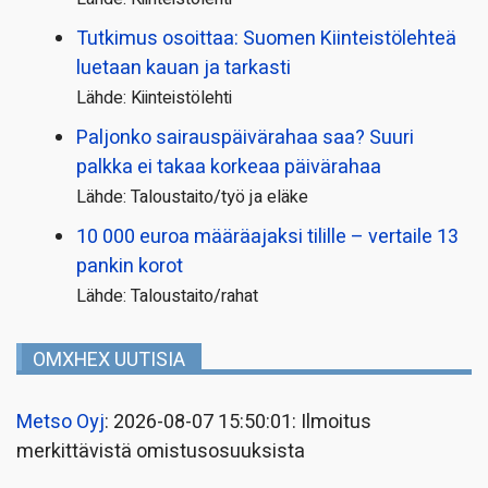
Tutkimus osoittaa: Suomen Kiinteistölehteä
luetaan kauan ja tarkasti
Lähde: Kiinteistölehti
Paljonko sairauspäivä­rahaa saa? Suuri
palkka ei takaa korkeaa päivärahaa
Lähde: Taloustaito/työ ja eläke
10 000 euroa määräajaksi tilille – vertaile 13
pankin korot
Lähde: Taloustaito/rahat
OMXHEX UUTISIA
Metso Oyj
: 2026-08-07 15:50:01: Ilmoitus
merkittävistä omistusosuuksista