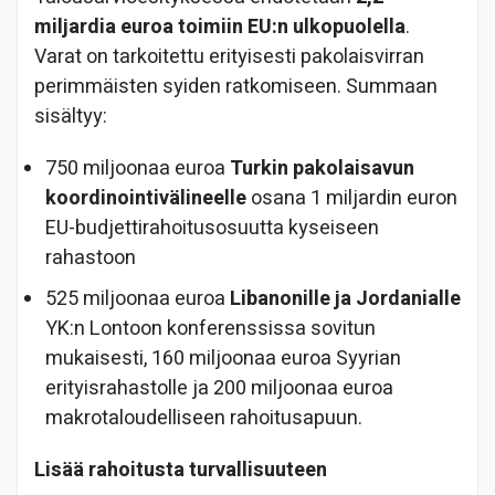
miljardia euroa toimiin EU:n ulkopuolella
.
Varat on tarkoitettu erityisesti pakolaisvirran
perimmäisten syiden ratkomiseen. Summaan
sisältyy:
750 miljoonaa euroa
Turkin pakolaisavun
koordinointivälineelle
osana 1 miljardin euron
EU-budjettirahoitusosuutta kyseiseen
rahastoon
525 miljoonaa euroa
Libanonille ja Jordanialle
YK:n Lontoon konferenssissa sovitun
mukaisesti, 160 miljoonaa euroa Syyrian
erityisrahastolle ja 200 miljoonaa euroa
makrotaloudelliseen rahoitusapuun.
Lisää rahoitusta turvallisuuteen