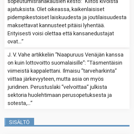
sopeutumisrahakausien kesto
: “
Kiitos kivoista
ajatuksista. Olet oikeassa, kaikenlaisiset
pidempikestoiset laiskuudesta ja joutilaisuudesta
maksettavat kannusteet pitäisi lyhentää.
Erityisesti voisi olettaa että kansanedustajat
ovat…
”
J. V. Vahe
artikkeliin
”Naapuruus Venäjän kanssa
on kuin lottovoitto suomalaisille”
: “
Täsmentäisin
viimeistä kappalettani. Ilmaisu ”tarveharkinta”
viittaa järkevyyteen, mutta asia on myös
juridinen. Perustuslaki ”velvoittaa” julkista
sektoria huolehtimaan perusopetuksesta ja
sotesta,…
”
SISÄLTÖ