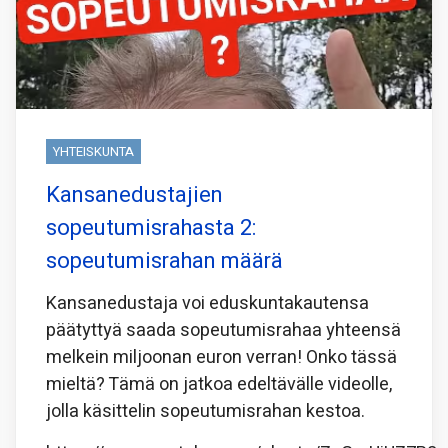
YHTEISKUNTA
Kansanedustajien
sopeutumisrahasta 2:
sopeutumisrahan määrä
Kansanedustaja voi eduskuntakautensa
päätyttyä saada sopeutumisrahaa yhteensä
melkein miljoonan euron verran! Onko tässä
mieltä? Tämä on jatkoa edeltävälle videolle,
jolla käsittelin sopeutumisrahan kestoa.