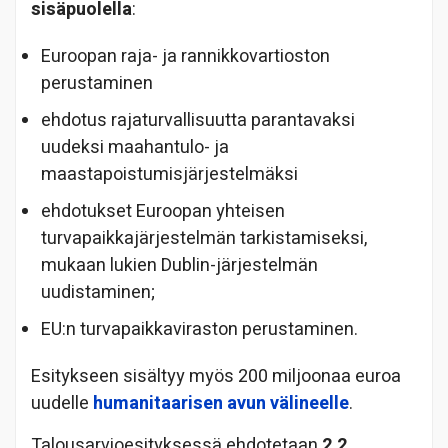
sisäpuolella
:
Euroopan raja- ja rannikkovartioston
perustaminen
ehdotus rajaturvallisuutta parantavaksi
uudeksi maahantulo- ja
maastapoistumisjärjestelmäksi
ehdotukset Euroopan yhteisen
turvapaikkajärjestelmän tarkistamiseksi,
mukaan lukien Dublin-järjestelmän
uudistaminen;
EU:n turvapaikkaviraston perustaminen.
Esitykseen sisältyy myös 200 miljoonaa euroa
uudelle
humanitaarisen avun välineelle
.
Talousarvioesityksessä ehdotetaan
2,2