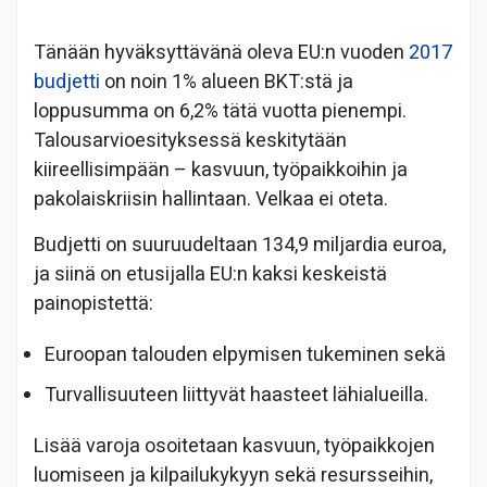
Tänään hyväksyttävänä oleva EU:n vuoden
2017
budjetti
on noin 1% alueen BKT:stä ja
loppusumma on 6,2% tätä vuotta pienempi.
Talousarvioesityksessä keskitytään
kiireellisimpään – kasvuun, työpaikkoihin ja
pakolaiskriisin hallintaan. Velkaa ei oteta.
Budjetti on suuruudeltaan 134,9 miljardia euroa,
ja siinä on etusijalla EU:n kaksi keskeistä
painopistettä:
Euroopan talouden elpymisen tukeminen sekä
Turvallisuuteen liittyvät haasteet lähialueilla.
Lisää varoja osoitetaan kasvuun, työpaikkojen
luomiseen ja kilpailukykyyn sekä resursseihin,