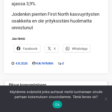
ajassa 3,9%.
Joidenkin pienten First North kasvuyritysten
osakkeita en ole yrityksistäni huolimatta
onnistunut
Jaa tämä:
Facebook
X
WhatsApp
4.8.2026
KAI NYMAN
0
Käytämme evästeitä jotka auttavat meitä tuottamaan sinulle
parhaan kokemuksen sivustollamme. Tämä lienee ok?
Ok