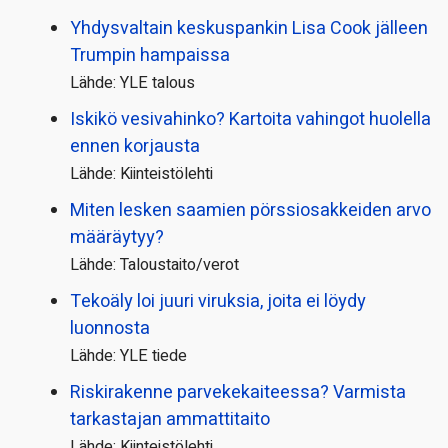
Yhdysvaltain keskuspankin Lisa Cook jälleen
Trumpin hampaissa
Lähde: YLE talous
Iskikö vesivahinko? Kartoita vahingot huolella
ennen korjausta
Lähde: Kiinteistölehti
Miten lesken saamien pörssi­osakkeiden arvo
määräytyy?
Lähde: Taloustaito/verot
Tekoäly loi juuri viruksia, joita ei löydy
luonnosta
Lähde: YLE tiede
Riskirakenne parvekekaiteessa? Varmista
tarkastajan ammattitaito
Lähde: Kiinteistölehti