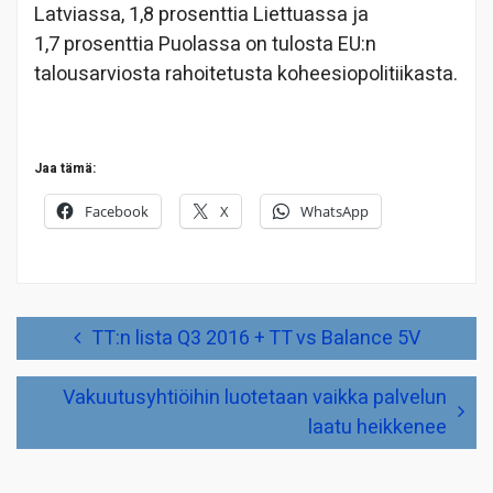
Latviassa, 1,8 prosenttia Liettuassa ja
1,7 prosenttia Puolassa on tulosta EU:n
talousarviosta rahoitetusta koheesiopolitiikasta.
Jaa tämä:
Facebook
X
WhatsApp
Artikkelien
TT:n lista Q3 2016 + TT vs Balance 5V
selaus
Vakuutusyhtiöihin luotetaan vaikka palvelun
laatu heikkenee