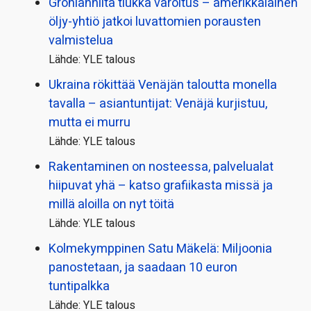
Grönlannilta tiukka varoitus – amerikkalainen
öljy-yhtiö jatkoi luvattomien porausten
valmistelua
Lähde: YLE talous
Ukraina rökittää Venäjän taloutta monella
tavalla – asiantuntijat: Venäjä kurjistuu,
mutta ei murru
Lähde: YLE talous
Rakentaminen on nosteessa, palvelualat
hiipuvat yhä – katso grafiikasta missä ja
millä aloilla on nyt töitä
Lähde: YLE talous
Kolmekymppinen Satu Mäkelä: Miljoonia
panostetaan, ja saadaan 10 euron
tuntipalkka
Lähde: YLE talous