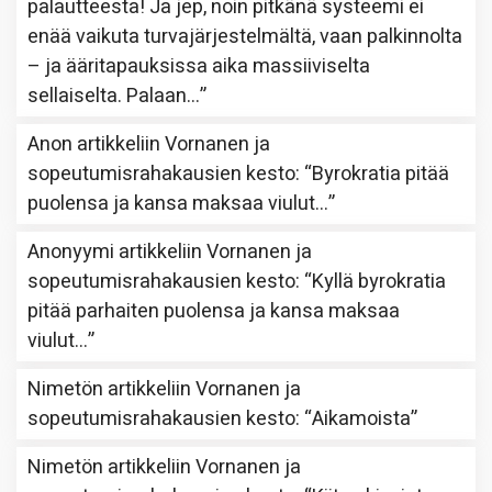
palautteesta! Ja jep, noin pitkänä systeemi ei
enää vaikuta turvajärjestelmältä, vaan palkinnolta
– ja ääritapauksissa aika massiiviselta
sellaiselta. Palaan…
”
Anon
artikkeliin
Vornanen ja
sopeutumisrahakausien kesto
: “
Byrokratia pitää
puolensa ja kansa maksaa viulut…
”
Anonyymi
artikkeliin
Vornanen ja
sopeutumisrahakausien kesto
: “
Kyllä byrokratia
pitää parhaiten puolensa ja kansa maksaa
viulut…
”
Nimetön
artikkeliin
Vornanen ja
sopeutumisrahakausien kesto
: “
Aikamoista
”
Nimetön
artikkeliin
Vornanen ja