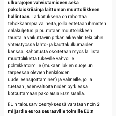
ulkorajojen vahvistamiseen sekä
pakolaiskriisin
ja laittoman muuttoliikkeen
hallintaan.
Tarkoituksena on rahoittaa
tehokkaampia välineitä, joilla estetään ihmisten
salakuljetus ja puututaan muuttoliikkeen
taustalla vaikuttaviin pitkän aikavälin tekijöihin
yhteistyössä lähtö- ja kauttakulkumaiden
kanssa. Rahoitusta osoitetaan myös laillista
muuttoliikettä tukeville vahvoille
politiikkatoimille (mukaan lukien suojelun
tarpeessa olevien henkilöiden
uudelleensijoittaminen) ja välineille, joilla
tuetaan jäsenvaltioita niiden pyrkiessä
kotouttamaan pakolaisia EU:n sisällä.
EU:n talousarvioesityksessä varataan noin
3
miljardia euroa seuraaville toimille EU:n