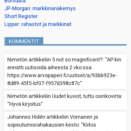
Borsdata
JP-Morgan: markkinanäkemys
Short Register
Lipper: rahastot ja markkinat
KOMMENTIT
Nimetön
artikkeliin
5 not so magnificent?
: “
AP:kin
ennätti uutisoida aiheesta 2 vko:ssa.
https://www.arvopaperi.fi/uutiset/a/93bb923e-
8d89-45f5-bf07-f957d398c87c
”
Nimetön
artikkeliin
Uudet kuviot, tuttu osinkovirta
:
“
Hyvä kirjoitus
”
Johannes Hidén
artikkeliin
Vornanen ja
sopeutumisrahakausien kesto
: “
Kiitos