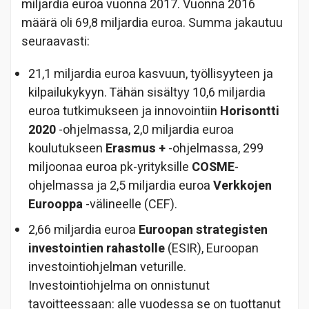
miljardia euroa vuonna 2017. Vuonna 2016
määrä oli 69,8 miljardia euroa. Summa jakautuu
seuraavasti:
21,1 miljardia euroa kasvuun, työllisyyteen ja
kilpailukykyyn. Tähän sisältyy 10,6 miljardia
euroa tutkimukseen ja innovointiin
Horisontti
2020
-ohjelmassa, 2,0 miljardia euroa
koulutukseen
Erasmus +
-ohjelmassa, 299
miljoonaa euroa pk-yrityksille
COSME
-
ohjelmassa ja 2,5 miljardia euroa
Verkkojen
Eurooppa
-välineelle (CEF).
2,66 miljardia euroa
Euroopan strategisten
investointien rahastolle
(ESIR), Euroopan
investointiohjelman veturille.
Investointiohjelma on onnistunut
tavoitteessaan: alle vuodessa se on tuottanut