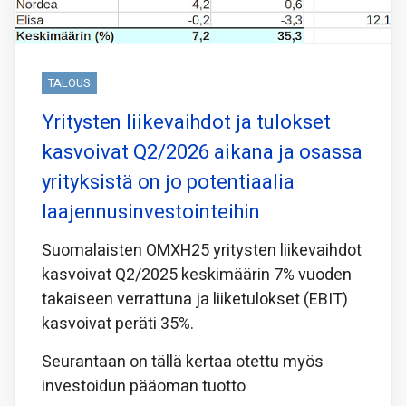
TALOUS
Yritysten liikevaihdot ja tulokset
kasvoivat Q2/2026 aikana ja osassa
yrityksistä on jo potentiaalia
laajennusinvestointeihin
Suomalaisten OMXH25 yritysten liikevaihdot
kasvoivat Q2/2025 keskimäärin 7% vuoden
takaiseen verrattuna ja liiketulokset (EBIT)
kasvoivat peräti 35%.
Seurantaan on tällä kertaa otettu myös
investoidun pääoman tuotto