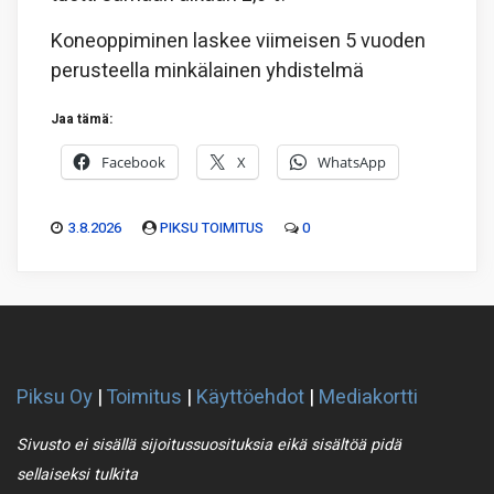
Koneoppiminen laskee viimeisen 5 vuoden
perusteella minkälainen yhdistelmä
Jaa tämä:
Facebook
X
WhatsApp
3.8.2026
PIKSU TOIMITUS
0
Piksu Oy
|
Toimitus
|
Käyttöehdot
|
Mediakortti
Sivusto ei sisällä sijoitussuosituksia eikä sisältöä pidä
sellaiseksi tulkita