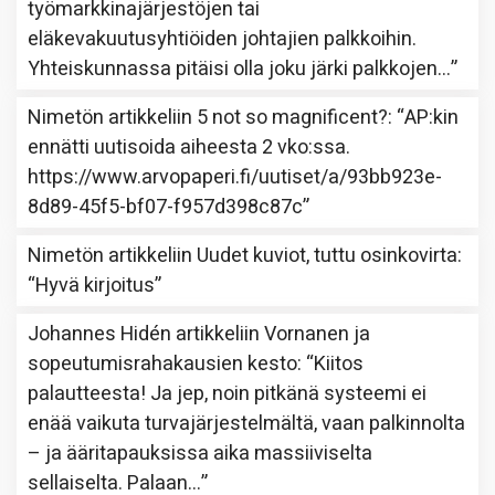
työmarkkinajärjestöjen tai
eläkevakuutusyhtiöiden johtajien palkkoihin.
Yhteiskunnassa pitäisi olla joku järki palkkojen…
”
Nimetön
artikkeliin
5 not so magnificent?
: “
AP:kin
ennätti uutisoida aiheesta 2 vko:ssa.
https://www.arvopaperi.fi/uutiset/a/93bb923e-
8d89-45f5-bf07-f957d398c87c
”
Nimetön
artikkeliin
Uudet kuviot, tuttu osinkovirta
:
“
Hyvä kirjoitus
”
Johannes Hidén
artikkeliin
Vornanen ja
sopeutumisrahakausien kesto
: “
Kiitos
palautteesta! Ja jep, noin pitkänä systeemi ei
enää vaikuta turvajärjestelmältä, vaan palkinnolta
– ja ääritapauksissa aika massiiviselta
sellaiselta. Palaan…
”