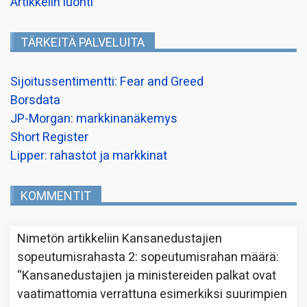
Artikkelin luonti
TÄRKEITÄ PALVELUITA
Sijoitussentimentti: Fear and Greed
Borsdata
JP-Morgan: markkinanäkemys
Short Register
Lipper: rahastot ja markkinat
KOMMENTIT
Nimetön
artikkeliin
Kansanedustajien
sopeutumisrahasta 2: sopeutumisrahan määrä
:
“
Kansanedustajien ja ministereiden palkat ovat
vaatimattomia verrattuna esimerkiksi suurimpien