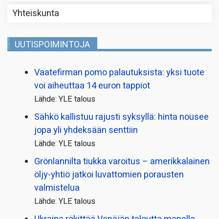
Yhteiskunta
UUTISPOIMINTOJA
Vaatefirman pomo palautuksista: yksi tuote
voi aiheuttaa 14 euron tappiot
Lähde: YLE talous
Sähkö kallistuu rajusti syksyllä: hinta nousee
jopa yli yhdeksään senttiin
Lähde: YLE talous
Grönlannilta tiukka varoitus – amerikkalainen
öljy-yhtiö jatkoi luvattomien porausten
valmistelua
Lähde: YLE talous