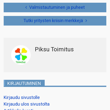
Artikkelien
Valmistautuminen ja puheet
selaus
Tutki yritysten kriisin merkkejä
Piksu Toimitus
KIRJAUTUMINEN
Kirjaudu sivustolle
Kirjaudu ulos sivustolta