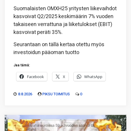
Suomalaisten OMXH25 yritysten liikevaihdot
kasvoivat Q2/2025 keskimäärin 7% vuoden
takaiseen verrattuna ja liiketulokset (EBIT)
kasvoivat peräti 35%.
Seurantaan on tällä kertaa otettu myös
investoidun pääoman tuotto
Jaa tämä:
Facebook
X
WhatsApp
8.8.2026
PIKSU TOIMITUS
0