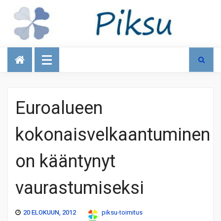
Talous
Euroalueen
kokonaisvelkaantuminen
on kääntynyt
vaurastumiseksi
20 ELOKUUN, 2012
piksu-toimitus