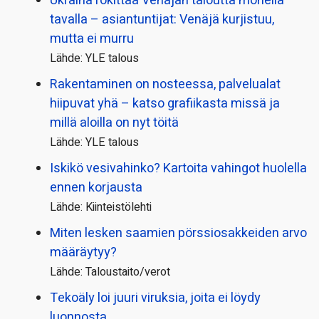
Ukraina rökittää Venäjän taloutta monella
tavalla – asiantuntijat: Venäjä kurjistuu,
mutta ei murru
Lähde: YLE talous
Rakentaminen on nosteessa, palvelualat
hiipuvat yhä – katso grafiikasta missä ja
millä aloilla on nyt töitä
Lähde: YLE talous
Iskikö vesivahinko? Kartoita vahingot huolella
ennen korjausta
Lähde: Kiinteistölehti
Miten lesken saamien pörssi­osakkeiden arvo
määräytyy?
Lähde: Taloustaito/verot
Tekoäly loi juuri viruksia, joita ei löydy
luonnosta