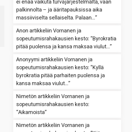
ei enää vaikuta turvajärjestelmältä, vaan
palkinnolta – ja ääritapauksissa aika
massiiviselta sellaiselta. Palaan…
”
Anon
artikkeliin
Vornanen ja
sopeutumisrahakausien kesto
: “
Byrokratia
pitää puolensa ja kansa maksaa viulut…
”
Anonyymi
artikkeliin
Vornanen ja
sopeutumisrahakausien kesto
: “
Kyllä
byrokratia pitää parhaiten puolensa ja
kansa maksaa viulut…
”
Nimetön
artikkeliin
Vornanen ja
sopeutumisrahakausien kesto
:
“
Aikamoista
”
Nimetön
artikkeliin
Vornanen ja