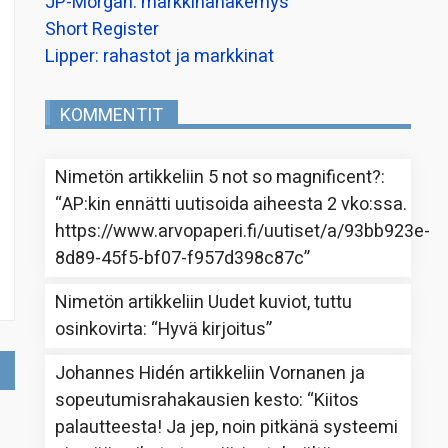
JP-Morgan: markkinanäkemys
Short Register
Lipper: rahastot ja markkinat
KOMMENTIT
Nimetön
artikkeliin
5 not so magnificent?
:
“
AP:kin ennätti uutisoida aiheesta 2 vko:ssa.
https://www.arvopaperi.fi/uutiset/a/93bb923e-
8d89-45f5-bf07-f957d398c87c
”
Nimetön
artikkeliin
Uudet kuviot, tuttu
osinkovirta
: “
Hyvä kirjoitus
”
Johannes Hidén
artikkeliin
Vornanen ja
sopeutumisrahakausien kesto
: “
Kiitos
palautteesta! Ja jep, noin pitkänä systeemi