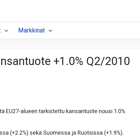
t
Markkinat
kansantuote +1.0% Q2/2010
ä EU27-alueen tarkistettu kansantuote nousi 1.0%
assa (+2.2%) sekä Suomessa ja Ruotsissa (+1.9%).