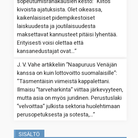
sopeutumisrahakausien kesto
: “
Kiitos
kivoista ajatuksista. Olet oikeassa,
kaikenlaisiset pidempikestoiset
laiskuudesta ja joutilaisuudesta
maksettavat kannusteet pitäisi lyhentää.
Erityisesti voisi olettaa että
kansanedustajat ovat…
”
J. V. Vahe
artikkeliin
”Naapuruus Venäjän
kanssa on kuin lottovoitto suomalaisille”
:
“
Täsmentäisin viimeistä kappalettani.
Ilmaisu ”tarveharkinta” viittaa järkevyyteen,
mutta asia on myös juridinen. Perustuslaki
”velvoittaa” julkista sektoria huolehtimaan
perusopetuksesta ja sotesta,…
”
SISÄLTÖ