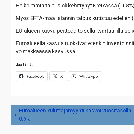
Heikoimmin talous oli kehittynyt Kreikassa (-1.8%) 
Myös EFTA-maa Islannin talous kutistuu edellen (
EU-alueen kasvu peittoaa toisella kvartaallilla s
Euroalueella kasvua ruokkivat etenkin investoinnit
voimakkaassa kasvussa.
Jaa tämä:
Facebook
X
WhatsApp
Artikkelien
Euroalueen kuluttajamyynti kasvoi vuositasolla
selaus
0.6%