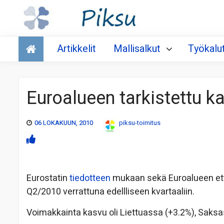
Talous
Artikkelit
Mallisalkut
Työkalu
Euroalueen tarkistettu 
06 LOKAKUUN, 2010
piksu-toimitus
Eurostatin
tiedotteen
mukaan sekä Euroalueen ett
Q2/2010 verrattuna edellliseen kvartaaliin.
Voimakkainta kasvu oli Liettuassa (+3.2%), Saks