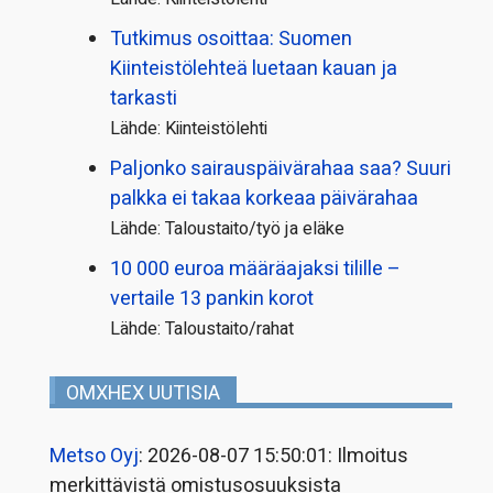
Tutkimus osoittaa: Suomen
Kiinteistölehteä luetaan kauan ja
tarkasti
Lähde: Kiinteistölehti
Paljonko sairauspäivä­rahaa saa? Suuri
palkka ei takaa korkeaa päivärahaa
Lähde: Taloustaito/työ ja eläke
10 000 euroa määräajaksi tilille –
vertaile 13 pankin korot
Lähde: Taloustaito/rahat
OMXHEX UUTISIA
Metso Oyj
: 2026-08-07 15:50:01: Ilmoitus
merkittävistä omistusosuuksista