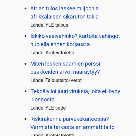
Atrian tulos laskee miljoonia
afrikkalaisen sikaruton takia
Lähde: YLE talous
Iskikö vesivahinko? Kartoita vahingot
huolella ennen korjausta
Lähde: Kiinteistölehti
Miten lesken saamien pörssi­
osakkeiden arvo määräytyy?
Lähde: Taloustaito/verot
Tekoäly loi juuri viruksia, joita ei löydy
luonnosta
Lähde: YLE tiede
Riskirakenne parvekekaiteessa?
Varmista tarkastajan ammattitaito
Lähde: Kiinteistölehti