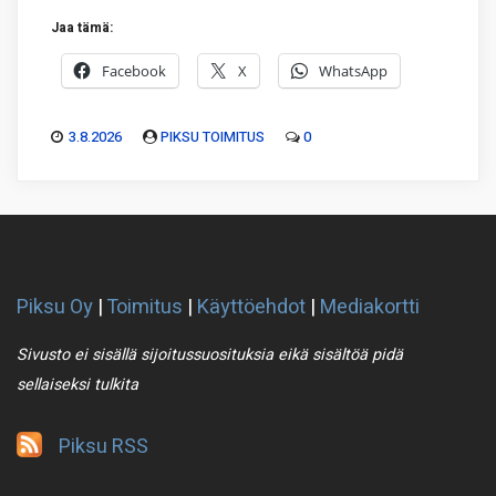
Jaa tämä:
Facebook
X
WhatsApp
3.8.2026
PIKSU TOIMITUS
0
Piksu Oy
|
Toimitus
|
Käyttöehdot
|
Mediakortti
Sivusto ei sisällä sijoitussuosituksia eikä sisältöä pidä
sellaiseksi tulkita
Piksu RSS