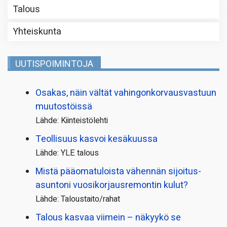
Talous
Yhteiskunta
UUTISPOIMINTOJA
Osakas, näin vältät vahingonkorvausvastuun
muutostöissä
Lähde: Kiinteistölehti
Teollisuus kasvoi kesäkuussa
Lähde: YLE talous
Mistä pääoma­tuloista vähennän sijoitus­
asuntoni vuosikorjaus­remontin kulut?
Lähde: Taloustaito/rahat
Talous kasvaa viimein – näkyykö se