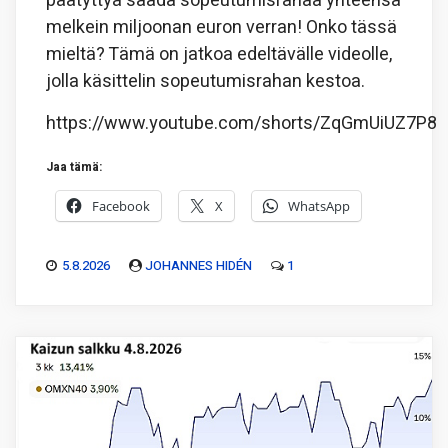
päätyttyä saada sopeutumisrahaa yhteensä
melkein miljoonan euron verran! Onko tässä
mieltä? Tämä on jatkoa edeltävälle videolle,
jolla käsittelin sopeutumisrahan kestoa.
https://www.youtube.com/shorts/ZqGmUiUZ7P8
Jaa tämä:
Facebook
X
WhatsApp
5.8.2026
JOHANNES HIDÉN
1