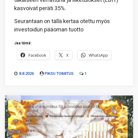
takaiseen verrattuna ja liiketulokset (EBIT)
kasvoivat peräti 35%.
Seurantaan on tällä kertaa otettu myös
investoidun pääoman tuotto
Jaa tämä:
Facebook
X
WhatsApp
8.8.2026
PIKSU TOIMITUS
1