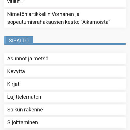
viulut…
”
Nimetön
artikkeliin
Vornanen ja
sopeutumisrahakausien kesto
: “
Aikamoista
”
SISÄLTÖ
Asunnot ja metsä
Kevyttä
Kirjat
Lajittelematon
Salkun rakenne
Sijoittaminen