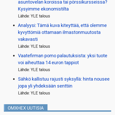
asuntovelan koroissa tai pörssi­kursseissa?
Kysyimme ekonomistilta
Lähde: YLE talous
Analyysi: Tämä kuva kiteyttää, että olemme
kyvyttömiä ottamaan ilmaston­muutosta
vakavasti
Lähde: YLE talous
Vaatefirman pomo palautuksista: yksi tuote
voi aiheuttaa 14 euron tappiot
Lähde: YLE talous
Sähkö kallistuu rajusti syksyllä: hinta nousee
jopa yli yhdeksään senttiin
Lähde: YLE talous
OMXHEX UUTISIA