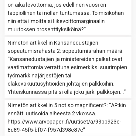
on aika levottomia, jos edellinen vuosi on
tappiollinen tai nollan tuntumassa. Toimisikohan
niin että ilmoittaisi liikevoittomarginaalin
muutoksen prosenttiyksiköinä?
”
Nimetön
artikkeliin
Kansanedustajien
sopeutumisrahasta 2: sopeutumisrahan määrä
:
“
Kansanedustajien ja ministereiden palkat ovat
vaatimattomia verrattuna esimerkiksi suurimpien
työmarkkinajärjestöjen tai
eläkevakuutusyhtiöiden johtajien palkkoihin.
Yhteiskunnassa pitäisi olla joku järki palkkojen…
”
Nimetön
artikkeliin
5 not so magnificent?
: “
AP:kin
ennätti uutisoida aiheesta 2 vko:ssa.
https://www.arvopaperi.fi/uutiset/a/93bb923e-
8d89-45f5-bf07-f957d398c87c
”