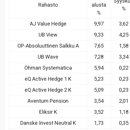
Syysk
Rahasto
alusta
%
%
AJ Value Hedge
9,97
3,62
UB View
9,33
4,25
OP-Absoluuttinen Salkku A
7,65
1,58
UB Wave
7,28
3,34
Öhman Systematica
5,94
0,22
eQ Active Hedge 1 K
5,23
0,23
eQ Active Hedge 2 K
5,09
0,23
Aventum Pension
3,54
2,01
Eliksir K
3,52
1,18
Danske Invest Neutral K
1,73
0,35