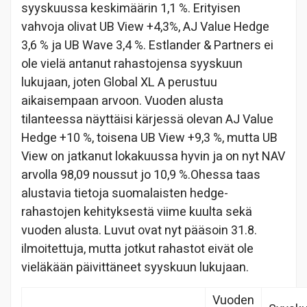
syyskuussa keskimäärin 1,1 %. Erityisen
vahvoja olivat UB View +4,3%, AJ Value Hedge
3,6 % ja UB Wave 3,4 %. Estlander & Partners ei
ole vielä antanut rahastojensa syyskuun
lukujaan, joten Global XL A perustuu
aikaisempaan arvoon. Vuoden alusta
tilanteessa näyttäisi kärjessä olevan AJ Value
Hedge +10 %, toisena UB View +9,3 %, mutta UB
View on jatkanut lokakuussa hyvin ja on nyt NAV
arvolla 98,09 noussut jo 10,9 %.
Ohessa taas
alustavia tietoja suomalaisten hedge-
rahastojen kehityksestä viime kuulta sekä
vuoden alusta. Luvut ovat nyt pääsoin 31.8.
ilmoitettuja, mutta jotkut rahastot eivät ole
vieläkään päivittäneet syyskuun lukujaan.
Vuoden