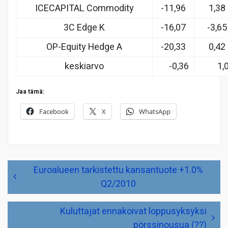
ICECAPITAL Commodity
-11,96
1,38
3C Edge K
-16,07
-3,65
OP-Equity Hedge A
-20,33
0,42
keskiarvo
-0,36
1,
Jaa tämä:
Facebook
X
WhatsApp
Artikkelien
Euroalueen tarkistettu kansantuote +1.0%
selaus
Q2/2010
Kuluttajat ennakoivat loppusyksyksi
pörssinousua (??)