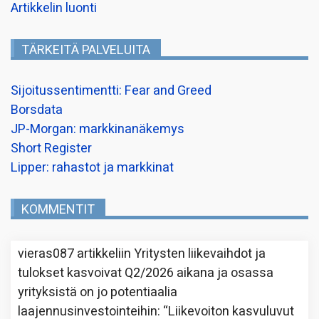
Artikkelin luonti
TÄRKEITÄ PALVELUITA
Sijoitussentimentti: Fear and Greed
Borsdata
JP-Morgan: markkinanäkemys
Short Register
Lipper: rahastot ja markkinat
KOMMENTIT
vieras087
artikkeliin
Yritysten liikevaihdot ja
tulokset kasvoivat Q2/2026 aikana ja osassa
yrityksistä on jo potentiaalia
laajennusinvestointeihin
: “
Liikevoiton kasvuluvut