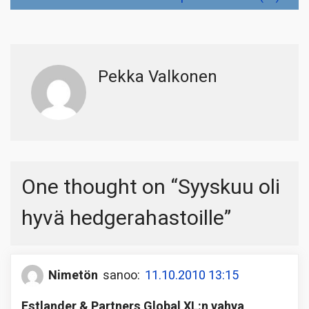
Pekka Valkonen
One thought on “
Syyskuu oli
hyvä hedgerahastoille
”
Nimetön
sanoo:
11.10.2010 13:15
Estlander & Partners Global XL:n vahva