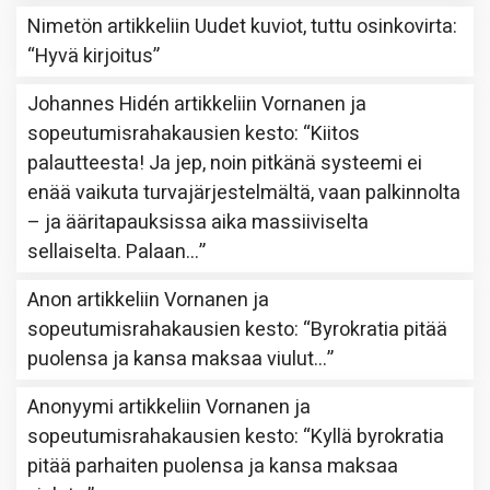
Nimetön
artikkeliin
Uudet kuviot, tuttu osinkovirta
:
“
Hyvä kirjoitus
”
Johannes Hidén
artikkeliin
Vornanen ja
sopeutumisrahakausien kesto
: “
Kiitos
palautteesta! Ja jep, noin pitkänä systeemi ei
enää vaikuta turvajärjestelmältä, vaan palkinnolta
– ja ääritapauksissa aika massiiviselta
sellaiselta. Palaan…
”
Anon
artikkeliin
Vornanen ja
sopeutumisrahakausien kesto
: “
Byrokratia pitää
puolensa ja kansa maksaa viulut…
”
Anonyymi
artikkeliin
Vornanen ja
sopeutumisrahakausien kesto
: “
Kyllä byrokratia
pitää parhaiten puolensa ja kansa maksaa