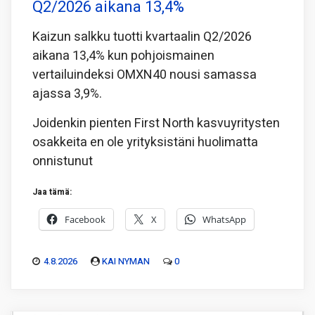
Q2/2026 aikana 13,4%
Kaizun salkku tuotti kvartaalin Q2/2026
aikana 13,4% kun pohjoismainen
vertailuindeksi OMXN40 nousi samassa
ajassa 3,9%.
Joidenkin pienten First North kasvuyritysten
osakkeita en ole yrityksistäni huolimatta
onnistunut
Jaa tämä:
Facebook
X
WhatsApp
4.8.2026
KAI NYMAN
0