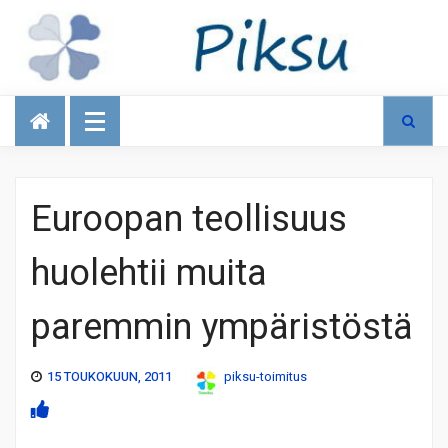
Talous
Euroopan teollisuus
huolehtii muita
paremmin ympäristöstä
15 TOUKOKUUN, 2011
piksu-toimitus