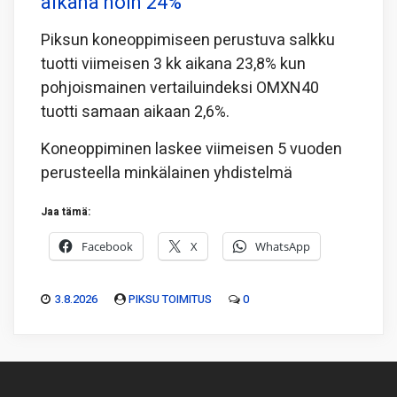
aikana noin 24%
Piksun koneoppimiseen perustuva salkku
tuotti viimeisen 3 kk aikana 23,8% kun
pohjoismainen vertailuindeksi OMXN40
tuotti samaan aikaan 2,6%.
Koneoppiminen laskee viimeisen 5 vuoden
perusteella minkälainen yhdistelmä
Jaa tämä:
Facebook
X
WhatsApp
3.8.2026
PIKSU TOIMITUS
0