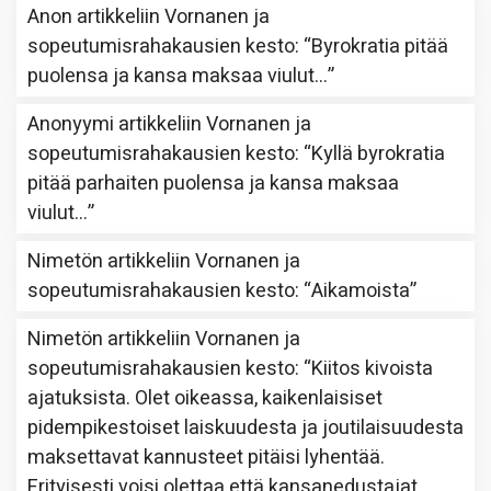
Anon
artikkeliin
Vornanen ja
sopeutumisrahakausien kesto
: “
Byrokratia pitää
puolensa ja kansa maksaa viulut…
”
Anonyymi
artikkeliin
Vornanen ja
sopeutumisrahakausien kesto
: “
Kyllä byrokratia
pitää parhaiten puolensa ja kansa maksaa
viulut…
”
Nimetön
artikkeliin
Vornanen ja
sopeutumisrahakausien kesto
: “
Aikamoista
”
Nimetön
artikkeliin
Vornanen ja
sopeutumisrahakausien kesto
: “
Kiitos kivoista
ajatuksista. Olet oikeassa, kaikenlaisiset
pidempikestoiset laiskuudesta ja joutilaisuudesta
maksettavat kannusteet pitäisi lyhentää.
Erityisesti voisi olettaa että kansanedustajat