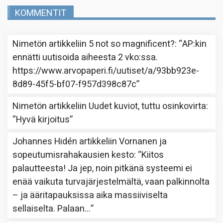
KOMMENTIT
Nimetön
artikkeliin
5 not so magnificent?
: “
AP:kin
ennätti uutisoida aiheesta 2 vko:ssa.
https://www.arvopaperi.fi/uutiset/a/93bb923e-
8d89-45f5-bf07-f957d398c87c
”
Nimetön
artikkeliin
Uudet kuviot, tuttu osinkovirta
:
“
Hyvä kirjoitus
”
Johannes Hidén
artikkeliin
Vornanen ja
sopeutumisrahakausien kesto
: “
Kiitos
palautteesta! Ja jep, noin pitkänä systeemi ei
enää vaikuta turvajärjestelmältä, vaan palkinnolta
– ja ääritapauksissa aika massiiviselta
sellaiselta. Palaan…
”