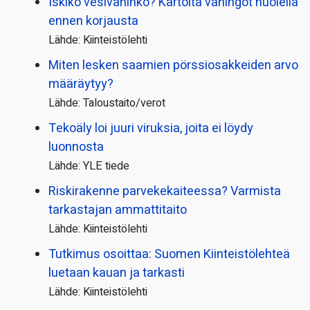
Iskikö vesivahinko? Kartoita vahingot huolella
ennen korjausta
Lähde: Kiinteistölehti
Miten lesken saamien pörssi­osakkeiden arvo
määräytyy?
Lähde: Taloustaito/verot
Tekoäly loi juuri viruksia, joita ei löydy
luonnosta
Lähde: YLE tiede
Riskirakenne parvekekaiteessa? Varmista
tarkastajan ammattitaito
Lähde: Kiinteistölehti
Tutkimus osoittaa: Suomen Kiinteistölehteä
luetaan kauan ja tarkasti
Lähde: Kiinteistölehti