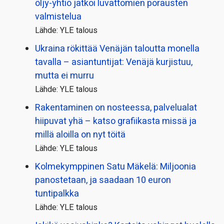
öljy-yhtiö jatkoi luvattomien porausten
valmistelua
Lähde: YLE talous
Ukraina rökittää Venäjän taloutta monella
tavalla – asiantuntijat: Venäjä kurjistuu,
mutta ei murru
Lähde: YLE talous
Rakentaminen on nosteessa, palvelualat
hiipuvat yhä – katso grafiikasta missä ja
millä aloilla on nyt töitä
Lähde: YLE talous
Kolmekymppinen Satu Mäkelä: Miljoonia
panostetaan, ja saadaan 10 euron
tuntipalkka
Lähde: YLE talous