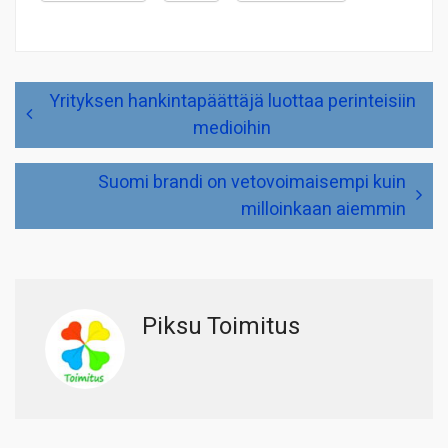
Artikkelien
Yrityksen hankintapäättäjä luottaa perinteisiin
selaus
medioihin
Suomi brandi on vetovoimaisempi kuin
milloinkaan aiemmin
Piksu Toimitus