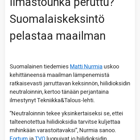
Ilmastouhka peruttu?
Suomalais­keksintö
pelastaa maailman
Suomalainen tiedemies
Matti Nurmia
uskoo
kehittäneensä maailman lämpenemistä
ratkaisevasti jarruttavan keksinnön, hiilidioksidin
neutraloinnin, kertoo tänään perjantaina
ilmestynyt Tekniikka&Talous-lehti.
”Neutraloinnin tekee yksinkertaiseksi se, ettei
talteenotettua hiilidioksidia tarvitse kuljettaa
mihinkään varastoitavaksi”, Nurmia sanoo.
Fortum
ja
TVO
luopuivat jo hiilidioksidin