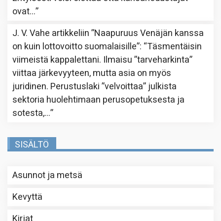
ovat…
”
J. V. Vahe
artikkeliin
”Naapuruus Venäjän kanssa
on kuin lottovoitto suomalaisille”
: “
Täsmentäisin
viimeistä kappalettani. Ilmaisu ”tarveharkinta”
viittaa järkevyyteen, mutta asia on myös
juridinen. Perustuslaki ”velvoittaa” julkista
sektoria huolehtimaan perusopetuksesta ja
sotesta,…
”
SISÄLTÖ
Asunnot ja metsä
Kevyttä
Kirjat