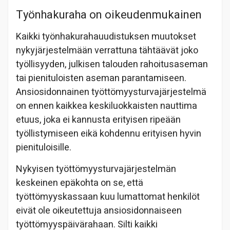
Työnhakuraha on oikeudenmukainen
Kaikki työnhakurahauudistuksen muutokset
nykyjärjestelmään verrattuna tähtäävät joko
työllisyyden, julkisen talouden rahoitusaseman
tai pienituloisten aseman parantamiseen.
Ansiosidonnainen työttömyysturvajärjestelmä
on ennen kaikkea keskiluokkaisten nauttima
etuus, joka ei kannusta erityisen ripeään
työllistymiseen eikä kohdennu erityisen hyvin
pienituloisille.
Nykyisen työttömyysturvajärjestelmän
keskeinen epäkohta on se, että
työttömyyskassaan kuu lumattomat henkilöt
eivät ole oikeutettuja ansiosidonnaiseen
työttömyyspäivärahaan. Silti kaikki