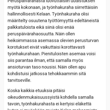
Peruspäivärahasta luovuttaisiin uudistuksen
myötä kokonaan, ja työnhakuraha siirrettäisiin
hallinnollisesti Kelaan. Työnhakuraha olisi
määritelty osuutena työttömyyttä edeltäneistä
palkkatuloista eikä siinä olisi enää
peruspäivärahaosuutta. Näin ollen
heikoimmassa asemassa olevien perusturvan
korotukset eivät vaikuttaisi korottavasti
työnhakurahaan. Pienituloisten asemaa voisi
siis parantaa ilman, että samalla myös
ansioturvan taso nousisi. Näin ollen apu
kohdistuisi jatkossa tehokkaammin sitä
tarvitseville.
Koska kaikkia etuuksia pitäisi
oikeudenmukaisuussyistä kohdella samalla
tavoin, työnhakurahasta ei kertyisi eläkettä