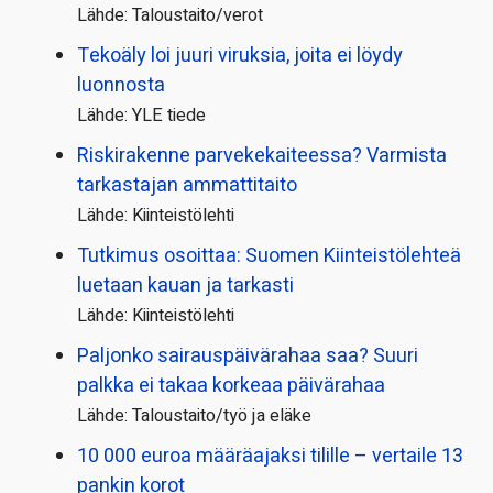
Lähde: Taloustaito/verot
Tekoäly loi juuri viruksia, joita ei löydy
luonnosta
Lähde: YLE tiede
Riskirakenne parvekekaiteessa? Varmista
tarkastajan ammattitaito
Lähde: Kiinteistölehti
Tutkimus osoittaa: Suomen Kiinteistölehteä
luetaan kauan ja tarkasti
Lähde: Kiinteistölehti
Paljonko sairauspäivä­rahaa saa? Suuri
palkka ei takaa korkeaa päivärahaa
Lähde: Taloustaito/työ ja eläke
10 000 euroa määräajaksi tilille – vertaile 13
pankin korot