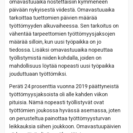
omavastuuaika nostettaisiin kymmeneen
päivään nykyisestä viidestä. Omavastuuaika
tarkoittaa tuettomien päivien määrää
työttömyyden alkuvaiheessa. Sen tarkoitus on
vähentää tarpeettomien työttömyysjaksojen
määrää silloin, kun uusi työpaikka on jo
tiedossa. Lisäksi omavastuuaika nopeuttaa
työllistymistä niiden kohdalla, joiden on
mahdollisuus löytää nopeasti uusi työpaikka
jouduttuaan työttömiksi.
Peräti 24 prosenttia vuonna 2019 päättyneistä
työttömyysjaksoista oli alle kahden viikon
pituisia. Nämä nopeasti työllistyvät ovat
työttömien joukossa hyvässä asemassa, joten
on perusteltua painottaa työttömyysturvan
leikkauksia siihen joukkoon. Omavastuupäivien