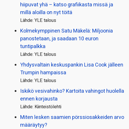
hiipuvat yhä – katso grafiikasta missä ja
millä aloilla on nyt töitä
Lähde: YLE talous
Kolmekymppinen Satu Mäkelä: Miljoonia
panostetaan, ja saadaan 10 euron
tuntipalkka
Lähde: YLE talous
Yhdysvaltain keskuspankin Lisa Cook jälleen
Trumpin hampaissa
Lähde: YLE talous
Iskikö vesivahinko? Kartoita vahingot huolella
ennen korjausta
Lähde: Kiinteistölehti
Miten lesken saamien pörssi­osakkeiden arvo
määräytyy?