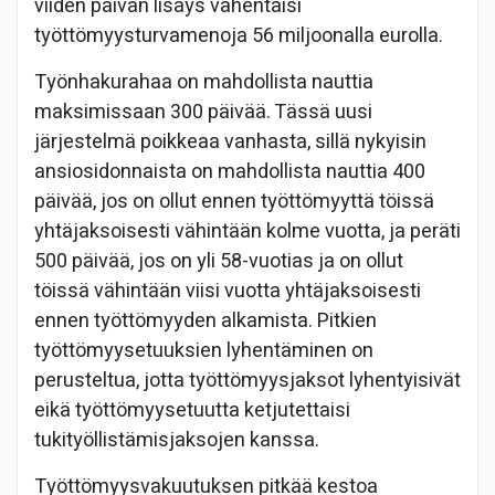
viiden päivän lisäys vähentäisi
työttömyysturvamenoja 56 miljoonalla eurolla.
Työnhakurahaa on mahdollista nauttia
maksimissaan 300 päivää. Tässä uusi
järjestelmä poikkeaa vanhasta, sillä nykyisin
ansiosidonnaista on mahdollista nauttia 400
päivää, jos on ollut ennen työttömyyttä töissä
yhtäjaksoisesti vähintään kolme vuotta, ja peräti
500 päivää, jos on yli 58-vuotias ja on ollut
töissä vähintään viisi vuotta yhtäjaksoisesti
ennen työttömyyden alkamista. Pitkien
työttömyysetuuksien lyhentäminen on
perusteltua, jotta työttömyysjaksot lyhentyisivät
eikä työttömyysetuutta ketjutettaisi
tukityöllistämisjaksojen kanssa.
Työttömyysvakuutuksen pitkää kestoa