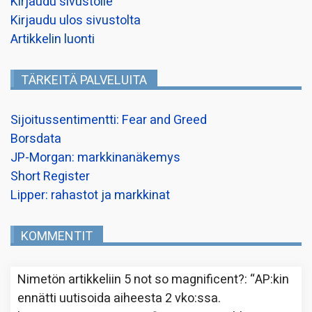
Kirjaudu sivustolle
Kirjaudu ulos sivustolta
Artikkelin luonti
TÄRKEITÄ PALVELUITA
Sijoitussentimentti: Fear and Greed
Borsdata
JP-Morgan: markkinanäkemys
Short Register
Lipper: rahastot ja markkinat
KOMMENTIT
Nimetön
artikkeliin
5 not so magnificent?
: “
AP:kin
ennätti uutisoida aiheesta 2 vko:ssa.