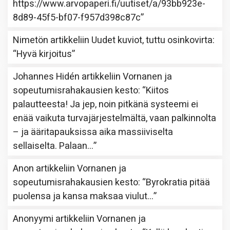
https://www.arvopaperi.fi/uutiset/a/93bb923e-
8d89-45f5-bf07-f957d398c87c
”
Nimetön
artikkeliin
Uudet kuviot, tuttu osinkovirta
:
“
Hyvä kirjoitus
”
Johannes Hidén
artikkeliin
Vornanen ja
sopeutumisrahakausien kesto
: “
Kiitos
palautteesta! Ja jep, noin pitkänä systeemi ei
enää vaikuta turvajärjestelmältä, vaan palkinnolta
– ja ääritapauksissa aika massiiviselta
sellaiselta. Palaan…
”
Anon
artikkeliin
Vornanen ja
sopeutumisrahakausien kesto
: “
Byrokratia pitää
puolensa ja kansa maksaa viulut…
”
Anonyymi
artikkeliin
Vornanen ja