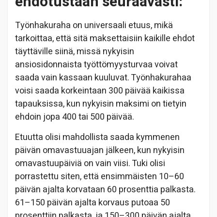
ehdotustaan seuraavasti:
Työnhakuraha on universaali etuus, mikä
tarkoittaa, että sitä maksettaisiin kaikille ehdot
täyttäville siinä, missä nykyisin
ansiosidonnaista työttömyysturvaa voivat
saada vain kassaan kuuluvat. Työnhakurahaa
voisi saada korkeintaan 300 päivää kaikissa
tapauksissa, kun nykyisin maksimi on tietyin
ehdoin jopa 400 tai 500 päivää.
Etuutta olisi mahdollista saada kymmenen
päivän omavastuuajan jälkeen, kun nykyisin
omavastuupäiviä on vain viisi. Tuki olisi
porrastettu siten, että ensimmäisten 10–60
päivän ajalta korvataan 60 prosenttia palkasta.
61–150 päivän ajalta korvaus putoaa 50
prosenttiin palkasta, ja 150–300 päivän ajalta