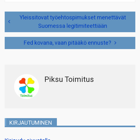
Artikkelien
Yleissitovat työehtospimukset menettävät
selaus
Suomessa legitimiteettiään
Fed kovana, vaan pitääkö ennuste?
Piksu Toimitus
KIRJAUTUMINEN