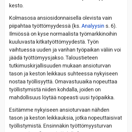
kesto.
Kolmasosa ansiosidonnaisella olevista vain
piipahtaa työttömyydessä (ks.
Analyysin
s. 6).
Ilmiössä on kyse normaalista työmarkkinoihin
kuuluvasta kitkatyöttömyydestä. Työn
vaihtuessa uuden ja vanhan työpaikan väliin voi
jäädä työttömyysjakso. Taloustieteen
tutkimuskirjallisuuden mukaan ansioturvan
tason ja keston leikkaus suhteessa nykyiseen
nostaa työllisyyttä. Omavastuuaika nopeuttaa
työllistymistä niiden kohdalla, joiden on
mahdollisuus löytää nopeasti uusi työpaikka.
Esitämme nykyiseen ansioturvaan nähden
tason ja keston leikkauksia, jotka nopeuttaisivat
työllistymistä. Ensinnäkin työttömyysturvan