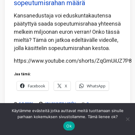
sopeutumisrahan määrä
Kansanedustaja voi eduskuntakautensa
päätyttyä saada sopeutumisrahaa yhteensä
melkein miljoonan euron verran! Onko tässä
mieltä? Tämä on jatkoa edeltävälle videolle,
jolla käsittelin sopeutumisrahan kestoa.
https://www.youtube.com/shorts/ZqGmUiUZ7P8
Jaa tämä:
Facebook
X
WhatsApp
5.8.2026
JOHANNES HIDÉN
0
Käytämme evästeitä jotka auttavat meitä tuottamaan sinulle
parhaan kokemuksen sivustollamme. Tämä lienee ok?
Ok