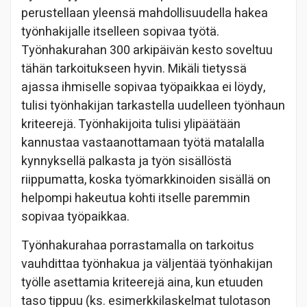
perustellaan yleensä mahdollisuudella hakea
työnhakijalle itselleen sopivaa työtä.
Työnhakurahan 300 arkipäivän kesto soveltuu
tähän tarkoitukseen hyvin. Mikäli tietyssä
ajassa ihmiselle sopivaa työpaikkaa ei löydy,
tulisi työnhakijan tarkastella uudelleen työnhaun
kriteerejä. Työnhakijoita tulisi ylipäätään
kannustaa vastaanottamaan työtä matalalla
kynnyksellä palkasta ja työn sisällöstä
riippumatta, koska työmarkkinoiden sisällä on
helpompi hakeutua kohti itselle paremmin
sopivaa työpaikkaa.
Työnhakurahaa porrastamalla on tarkoitus
vauhdittaa työnhakua ja väljentää työnhakijan
työlle asettamia kriteerejä aina, kun etuuden
taso tippuu (ks. esimerkkilaskelmat tulotason