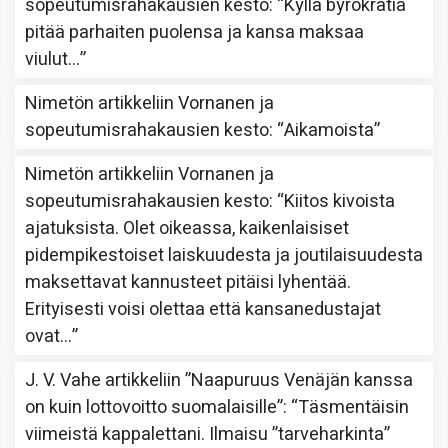
sopeutumisrahakausien kesto
: “
Kyllä byrokratia
pitää parhaiten puolensa ja kansa maksaa
viulut…
”
Nimetön
artikkeliin
Vornanen ja
sopeutumisrahakausien kesto
: “
Aikamoista
”
Nimetön
artikkeliin
Vornanen ja
sopeutumisrahakausien kesto
: “
Kiitos kivoista
ajatuksista. Olet oikeassa, kaikenlaisiset
pidempikestoiset laiskuudesta ja joutilaisuudesta
maksettavat kannusteet pitäisi lyhentää.
Erityisesti voisi olettaa että kansanedustajat
ovat…
”
J. V. Vahe
artikkeliin
”Naapuruus Venäjän kanssa
on kuin lottovoitto suomalaisille”
: “
Täsmentäisin
viimeistä kappalettani. Ilmaisu ”tarveharkinta”