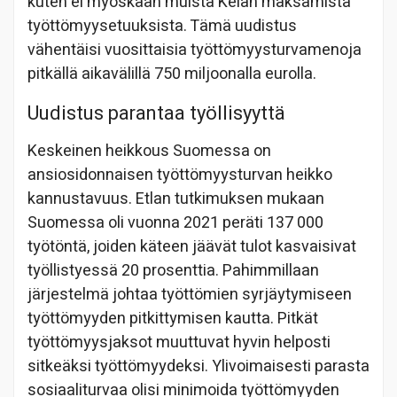
kuten ei myöskään muista Kelan maksamista
työttömyysetuuksista. Tämä uudistus
vähentäisi vuosittaisia työttömyysturvamenoja
pitkällä aikavälillä 750 miljoonalla eurolla.
Uudistus parantaa työllisyyttä
Keskeinen heikkous Suomessa on
ansiosidonnaisen työttömyysturvan heikko
kannustavuus. Etlan tutkimuksen mukaan
Suomessa oli vuonna 2021 peräti 137 000
työtöntä, joiden käteen jäävät tulot kasvaisivat
työllistyessä 20 prosenttia. Pahimmillaan
järjestelmä johtaa työttömien syrjäytymiseen
työttömyyden pitkittymisen kautta. Pitkät
työttömyysjaksot muuttuvat hyvin helposti
sitkeäksi työttömyydeksi. Ylivoimaisesti parasta
sosiaaliturvaa olisi minimoida työttömyyden