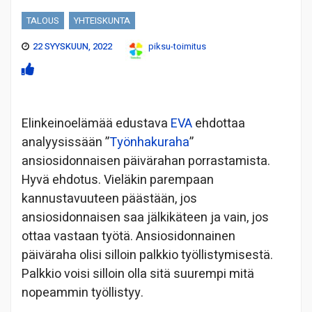
TALOUS
YHTEISKUNTA
22 SYYSKUUN, 2022
piksu-toimitus
Elinkeinoelämää edustava
EVA
ehdottaa
analyysissään ”
Työnhakuraha
”
ansiosidonnaisen päivärahan porrastamista.
Hyvä ehdotus. Vieläkin parempaan
kannustavuuteen päästään, jos
ansiosidonnaisen saa jälkikäteen ja vain, jos
ottaa vastaan työtä. Ansiosidonnainen
päiväraha olisi silloin palkkio työllistymisestä.
Palkkio voisi silloin olla sitä suurempi mitä
nopeammin työllistyy.