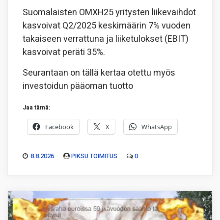
Suomalaisten OMXH25 yritysten liikevaihdot
kasvoivat Q2/2025 keskimäärin 7% vuoden
takaiseen verrattuna ja liiketulokset (EBIT)
kasvoivat peräti 35%.
Seurantaan on tällä kertaa otettu myös
investoidun pääoman tuotto
Jaa tämä:
Facebook
X
WhatsApp
8.8.2026
PIKSU TOIMITUS
0