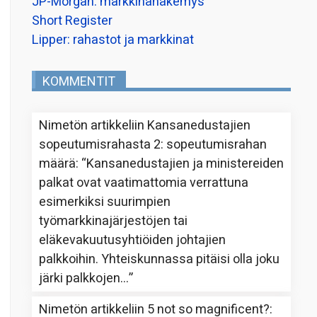
JP-Morgan: markkinanäkemys
Short Register
Lipper: rahastot ja markkinat
KOMMENTIT
Nimetön
artikkeliin
Kansanedustajien
sopeutumisrahasta 2: sopeutumisrahan
määrä
: “
Kansanedustajien ja ministereiden
palkat ovat vaatimattomia verrattuna
esimerkiksi suurimpien
työmarkkinajärjestöjen tai
eläkevakuutusyhtiöiden johtajien
palkkoihin. Yhteiskunnassa pitäisi olla joku
järki palkkojen…
”
Nimetön
artikkeliin
5 not so magnificent?
: