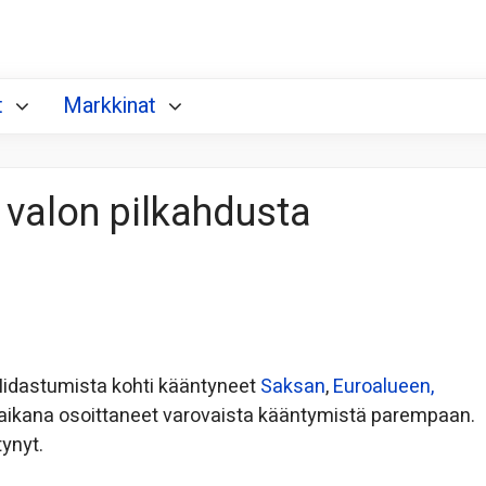
t
Markkinat
 valon pilkahdusta
 Hidastumista kohti kääntyneet
Saksan
,
Euroalueen,
 aikana osoittaneet varovaista kääntymistä parempaan.
tynyt.