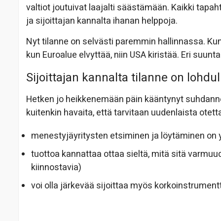
valtiot joutuivat laajalti säästämään. Kaikki tapah
ja sijoittajan kannalta ihanan helppoja.
Nyt tilanne on selvästi paremmin hallinnassa. Kun US
kun Euroalue elvyttää, niin USA kiristää. Eri suunt
Sijoittajan kannalta tilanne on lohdul
Hetken jo heikkenemään päin kääntynyt suhdanne 
kuitenkin havaita, että tarvitaan uudenlaista otett
menestyjäyritysten etsiminen ja löytäminen on 
tuottoa kannattaa ottaa sieltä, mitä sitä varmuud
kiinnostavia)
voi olla järkevää sijoittaa myös korkoinstrumentt