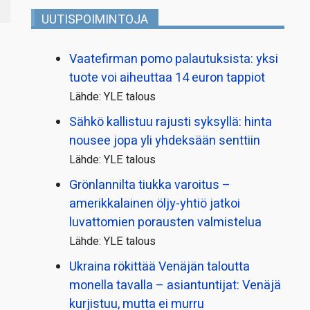
UUTISPOIMINTOJA
Vaatefirman pomo palautuksista: yksi
tuote voi aiheuttaa 14 euron tappiot
Lähde: YLE talous
Sähkö kallistuu rajusti syksyllä: hinta
nousee jopa yli yhdeksään senttiin
Lähde: YLE talous
Grönlannilta tiukka varoitus –
amerikkalainen öljy-yhtiö jatkoi
luvattomien porausten valmistelua
Lähde: YLE talous
Ukraina rökittää Venäjän taloutta
monella tavalla – asiantuntijat: Venäjä
kurjistuu, mutta ei murru