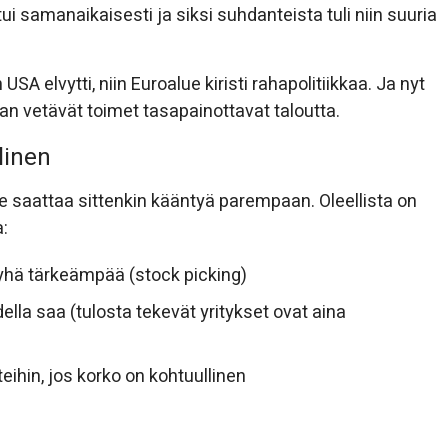
tui samanaikaisesti ja siksi suhdanteista tuli niin suuria
A elvytti, niin Euroalue kiristi rahapolitiikkaa. Ja nyt
aan vetävät toimet tasapainottavat taloutta.
linen
saattaa sittenkin kääntyä parempaan. Oleellista on
a:
yhä tärkeämpää (stock picking)
ella saa (tulosta tekevät yritykset ovat aina
eihin, jos korko on kohtuullinen