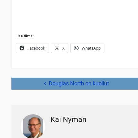
Jaa tämä:
Facebook
X
WhatsApp
Artikkelien
Douglas North on kuollut
selaus
Kai Nyman