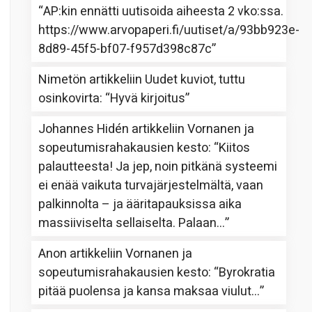
“
AP:kin ennätti uutisoida aiheesta 2 vko:ssa.
https://www.arvopaperi.fi/uutiset/a/93bb923e-
8d89-45f5-bf07-f957d398c87c
”
Nimetön
artikkeliin
Uudet kuviot, tuttu
osinkovirta
: “
Hyvä kirjoitus
”
Johannes Hidén
artikkeliin
Vornanen ja
sopeutumisrahakausien kesto
: “
Kiitos
palautteesta! Ja jep, noin pitkänä systeemi
ei enää vaikuta turvajärjestelmältä, vaan
palkinnolta – ja ääritapauksissa aika
massiiviselta sellaiselta. Palaan…
”
Anon
artikkeliin
Vornanen ja
sopeutumisrahakausien kesto
: “
Byrokratia
pitää puolensa ja kansa maksaa viulut…
”