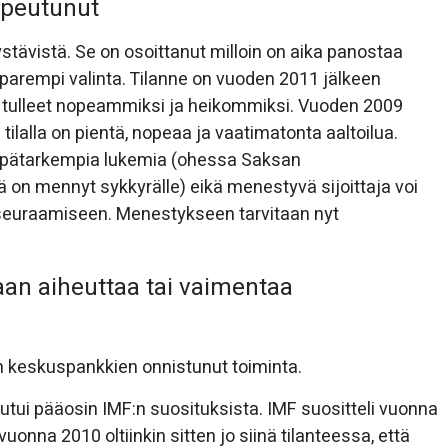
opeutunut
ystävistä. Se on osoittanut milloin on aika panostaa
t parempi valinta. Tilanne on vuoden 2011 jälkeen
 tulleet nopeammiksi ja heikommiksi. Vuoden 2009
tilalla on pientä, nopeaa ja vaatimatonta aaltoilua.
ä epätarkempia lukemia (ohessa Saksan
rä on mennyt sykkyrälle) eikä menestyvä sijoittaja voi
euraamiseen. Menestykseen tarvitaan nyt
laan aiheuttaa tai vaimentaa
 keskuspankkien onnistunut toiminta.
tui pääosin IMF:n suosituksista. IMF suositteli vuonna
vuonna 2010 oltiinkin sitten jo siinä tilanteessa, että