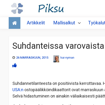
Talous
Artikkelit
Mallisalkut
Työkalu
Suhdanteissa varovaista
26 MARRASKUUN, 2015
kai-nyman
Suhdannetilanteesta on positiivista kerrottavaa.
USA:n
ostopäälikköindikaattorit ovat marraskuun
Selvä hidastuminen on ainakin väliaikaisesti päät