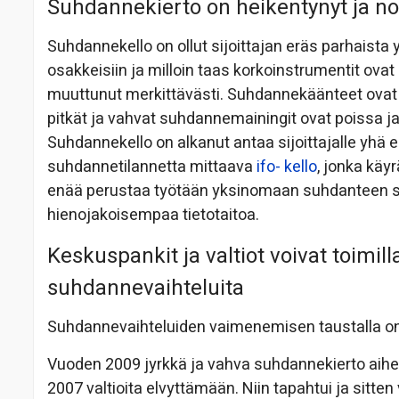
Suhdannekierto on heikentynyt ja n
Suhdannekello on ollut sijoittajan eräs parhaista 
osakkeisiin ja milloin taas korkoinstrumentit ova
muuttunut merkittävästi. Suhdannekäänteet ovat
pitkät ja vahvat suhdannemainingit ovat poissa ja 
Suhdannekello on alkanut antaa sijoittajalle yh
suhdannetilannetta mittaava
ifo- kello
, jonka käy
enää perustaa työtään yksinomaan suhdanteen s
hienojakoisempaa tietotaitoa.
Keskuspankit ja valtiot voivat toimil
suhdannevaihteluita
Suhdannevaihteluiden vaimenemisen taustalla on
Vuoden 2009 jyrkkä ja vahva suhdannekierto aiheu
2007 valtioita elvyttämään. Niin tapahtui ja sitten 