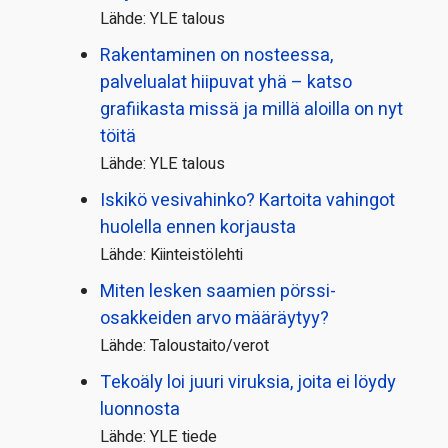
Lähde: YLE talous
Rakentaminen on nosteessa,
palvelualat hiipuvat yhä – katso
grafiikasta missä ja millä aloilla on nyt
töitä
Lähde: YLE talous
Iskikö vesivahinko? Kartoita vahingot
huolella ennen korjausta
Lähde: Kiinteistölehti
Miten lesken saamien pörssi­
osakkeiden arvo määräytyy?
Lähde: Taloustaito/verot
Tekoäly loi juuri viruksia, joita ei löydy
luonnosta
Lähde: YLE tiede