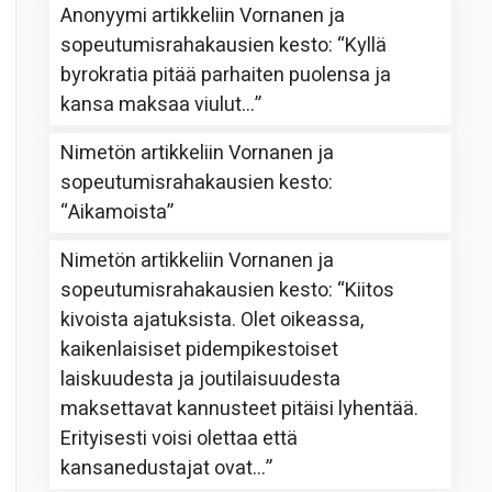
Anonyymi
artikkeliin
Vornanen ja
sopeutumisrahakausien kesto
: “
Kyllä
byrokratia pitää parhaiten puolensa ja
kansa maksaa viulut…
”
Nimetön
artikkeliin
Vornanen ja
sopeutumisrahakausien kesto
:
“
Aikamoista
”
Nimetön
artikkeliin
Vornanen ja
sopeutumisrahakausien kesto
: “
Kiitos
kivoista ajatuksista. Olet oikeassa,
kaikenlaisiset pidempikestoiset
laiskuudesta ja joutilaisuudesta
maksettavat kannusteet pitäisi lyhentää.
Erityisesti voisi olettaa että
kansanedustajat ovat…
”