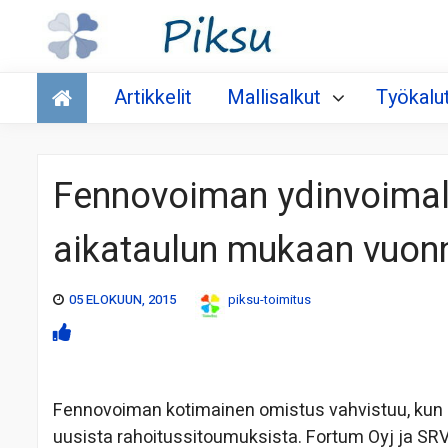
Talous
Artikkelit
Mallisalkut
Työkalu
Fennovoiman ydinvoimal
aikataulun mukaan vuon
05 ELOKUUN, 2015
piksu-toimitus
Fennovoiman kotimainen omistus vahvistuu, kun ko
uusista rahoitussitoumuksista. Fortum Oyj ja SRV