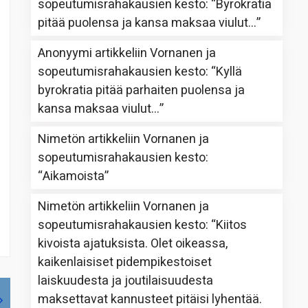
sopeutumisrahakausien kesto
: “
Byrokratia
pitää puolensa ja kansa maksaa viulut…
”
Anonyymi
artikkeliin
Vornanen ja
sopeutumisrahakausien kesto
: “
Kyllä
byrokratia pitää parhaiten puolensa ja
kansa maksaa viulut…
”
Nimetön
artikkeliin
Vornanen ja
sopeutumisrahakausien kesto
:
“
Aikamoista
”
Nimetön
artikkeliin
Vornanen ja
sopeutumisrahakausien kesto
: “
Kiitos
kivoista ajatuksista. Olet oikeassa,
kaikenlaisiset pidempikestoiset
laiskuudesta ja joutilaisuudesta
maksettavat kannusteet pitäisi lyhentää.