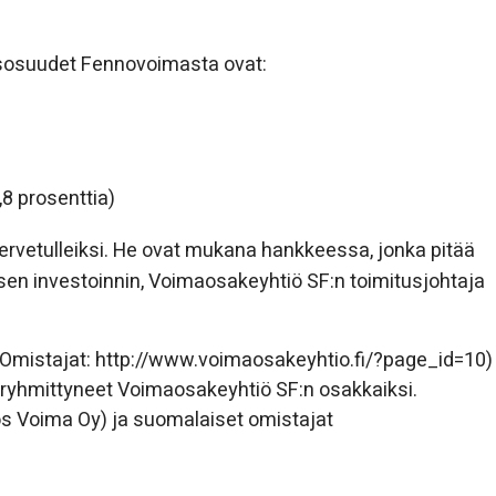
usosuudet Fennovoimasta ovat:
8 prosenttia)
rvetulleiksi. He ovat mukana hankkeessa, jonka pitää
isen investoinnin, Voimaosakeyhtiö SF:n toimitusjohtaja
mistajat: http://www.voimaosakeyhtio.fi/?page_id=10)
t ryhmittyneet Voimaosakeyhtiö SF:n osakkaiksi.
s Voima Oy) ja suomalaiset omistajat