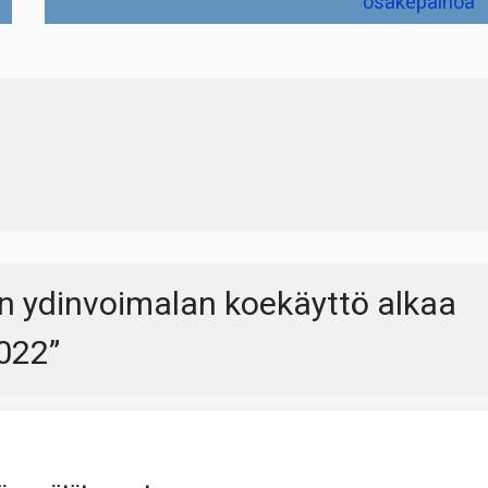
osakepainoa
 ydinvoimalan koekäyttö alkaa
022
”