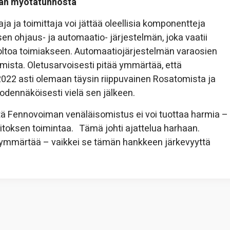
jän myötätunnosta
 ja toimittaja voi jättää oleellisia komponentteja
en ohjaus- ja automaatio- järjestelmän, joka vaatii
toa toimiakseen. Automaatiojärjestelmän varaosien
omista. Oletusarvoisesti pitää ymmärtää, että
22 asti olemaan täysin riippuvainen Rosatomista ja
odennäköisesti vielä sen jälkeen.
että Fennovoiman venäläisomistus ei voi tuottaa harmia –
toksen toimintaa. Tämä johti ajattelua harhaan.
 ymmärtää – vaikkei se tämän hankkeen järkevyyttä