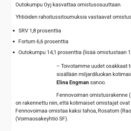
Outokumpu Oyj kasvattaa omistusosuuttaan.
Yhtiöiden rahoitussitoumuksia vastaavat omist
SRV 1,8 prosenttia
Fortum 6,6 prosenttia
Outokumpu 14,1 prosenttia (lisää omistustaan 1,
– Toivotamme uudet osakkaat te
sisällään miljardiluokan kotima
Elina Engman
sanoo.
Fennovoiman omistusrakenne (O
on rakennettu niin, että kotimaiset omistajat ova
Fennovoimaa omistaa kaksi tahoa, Rosatom (Rao
(Voimaosakeyhtiö SF).