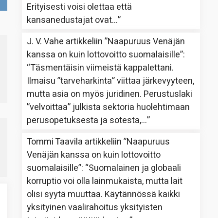
Erityisesti voisi olettaa että
kansanedustajat ovat…
”
J. V. Vahe
artikkeliin
”Naapuruus Venäjän
kanssa on kuin lottovoitto suomalaisille”
:
“
Täsmentäisin viimeistä kappalettani.
Ilmaisu ”tarveharkinta” viittaa järkevyyteen,
mutta asia on myös juridinen. Perustuslaki
”velvoittaa” julkista sektoria huolehtimaan
perusopetuksesta ja sotesta,…
”
Tommi Taavila
artikkeliin
”Naapuruus
Venäjän kanssa on kuin lottovoitto
suomalaisille”
: “
Suomalainen ja globaali
korruptio voi olla lainmukaista, mutta lait
olisi syytä muuttaa. Käytännössä kaikki
yksityinen vaalirahoitus yksityisten