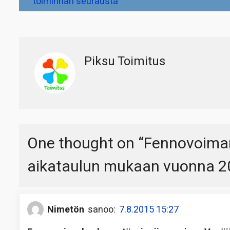
toiminnan seurausta
Piksu Toimitus
One thought on “
Fennovoiman
aikataulun mukaan vuonna 2
Nimetön
sanoo:
7.8.2015 15:27