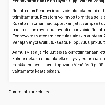
Fennovoima hanke on täysin riippuvainen Venä
Rosatom on Fennovoiman voimalaitoksen toimittaja
toimittamatta. Rosatom voi myös toimittaa sellais
Rosatomin oman huoltoporukan jatkuvampaa huol
osalta ollaan myös luultavasti riippuvaisia Rosat
Fennovoiman eteneminen tulee ainakin vuoteen 20
Venäjän myötävaikutuksesta. Riippuvuus jatkuu t
Aamu TV:ssä ja Yle uutisissa kerrottiin tänään, 
kolmanneksen omistuksella ei pysty estämään lai
Hankkeen täydellinen riippuvuus Venäjästä pitää
välttämättä kaataisikaan.
Comments are closed.