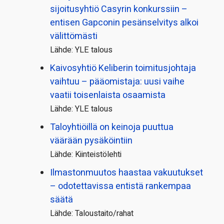
sijoitusyhtiö Casyrin konkurssiin –
entisen Gapconin pesänselvitys alkoi
välittömästi
Lähde: YLE talous
Kaivosyhtiö Keliberin toimitusjohtaja
vaihtuu – pääomistaja: uusi vaihe
vaatii toisenlaista osaamista
Lähde: YLE talous
Taloyhtiöillä on keinoja puuttua
väärään pysäköintiin
Lähde: Kiinteistölehti
Ilmastonmuutos haastaa vakuutukset
– odotettavissa entistä rankempaa
säätä
Lähde: Taloustaito/rahat