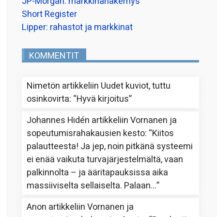
JP-Morgan: markkinanäkemys
Short Register
Lipper: rahastot ja markkinat
KOMMENTIT
Nimetön
artikkeliin
Uudet kuviot, tuttu
osinkovirta
: “
Hyvä kirjoitus
”
Johannes Hidén
artikkeliin
Vornanen ja
sopeutumisrahakausien kesto
: “
Kiitos
palautteesta! Ja jep, noin pitkänä systeemi
ei enää vaikuta turvajärjestelmältä, vaan
palkinnolta – ja ääritapauksissa aika
massiiviselta sellaiselta. Palaan…
”
Anon
artikkeliin
Vornanen ja