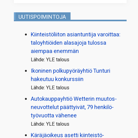
UUTISPOIMINTOJA
Kiinteistö­liiton asiantuntija varoittaa:
taloyhtiöiden alasajoja tulossa
aiempaa enemmän
Lähde: YLE talous
Ikoninen polkupyörä­yhtiö Tunturi
hakeutuu konkurssiin
Lähde: YLE talous
Autokauppayhtiö Wetterin muutos­
neuvottelut päättyivät, 79 henkilö­
työvuotta vähenee
Lähde: YLE talous
Käräjäoikeus asetti kiinteistö­