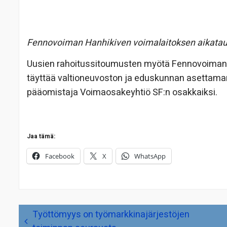
Fennovoiman Hanhikiven voimalaitoksen aikatau
Uusien rahoitussitoumusten myötä Fennovoiman k
täyttää valtioneuvoston ja eduskunnan asettama
pääomistaja Voimaosakeyhtiö SF:n osakkaiksi.
Jaa tämä:
Facebook
X
WhatsApp
Artikkelien
Työttömyys on työmarkkinajärjestöjen
selaus