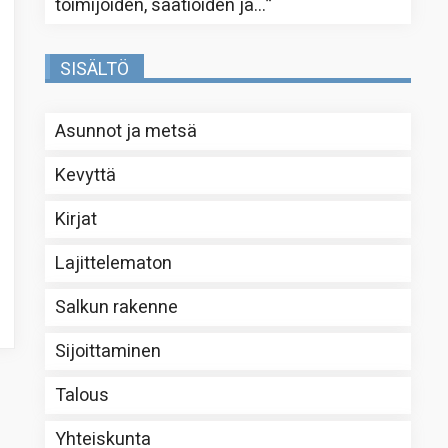
toimijoiden, säätiöiden ja…
”
SISÄLTÖ
Asunnot ja metsä
Kevyttä
Kirjat
Lajittelematon
Salkun rakenne
Sijoittaminen
Talous
Yhteiskunta