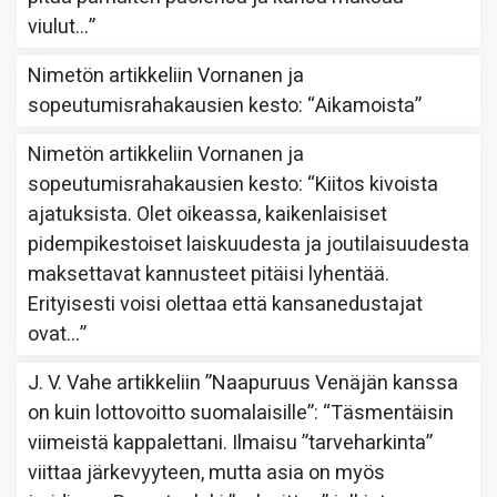
viulut…
”
Nimetön
artikkeliin
Vornanen ja
sopeutumisrahakausien kesto
: “
Aikamoista
”
Nimetön
artikkeliin
Vornanen ja
sopeutumisrahakausien kesto
: “
Kiitos kivoista
ajatuksista. Olet oikeassa, kaikenlaisiset
pidempikestoiset laiskuudesta ja joutilaisuudesta
maksettavat kannusteet pitäisi lyhentää.
Erityisesti voisi olettaa että kansanedustajat
ovat…
”
J. V. Vahe
artikkeliin
”Naapuruus Venäjän kanssa
on kuin lottovoitto suomalaisille”
: “
Täsmentäisin
viimeistä kappalettani. Ilmaisu ”tarveharkinta”
viittaa järkevyyteen, mutta asia on myös