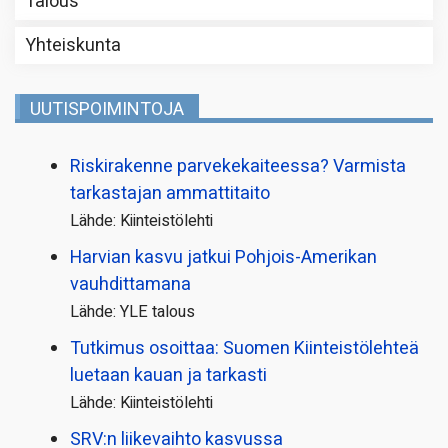
Talous
Yhteiskunta
UUTISPOIMINTOJA
Riskirakenne parvekekaiteessa? Varmista
tarkastajan ammattitaito
Lähde: Kiinteistölehti
Harvian kasvu jatkui Pohjois-Amerikan
vauhdittamana
Lähde: YLE talous
Tutkimus osoittaa: Suomen Kiinteistölehteä
luetaan kauan ja tarkasti
Lähde: Kiinteistölehti
SRV:n liikevaihto kasvussa