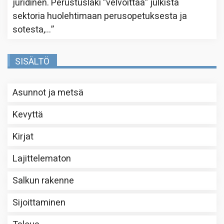
juridinen. Perustuslaki ”velvoittaa” julkista
sektoria huolehtimaan perusopetuksesta ja
sotesta,…
”
SISÄLTÖ
Asunnot ja metsä
Kevyttä
Kirjat
Lajittelematon
Salkun rakenne
Sijoittaminen