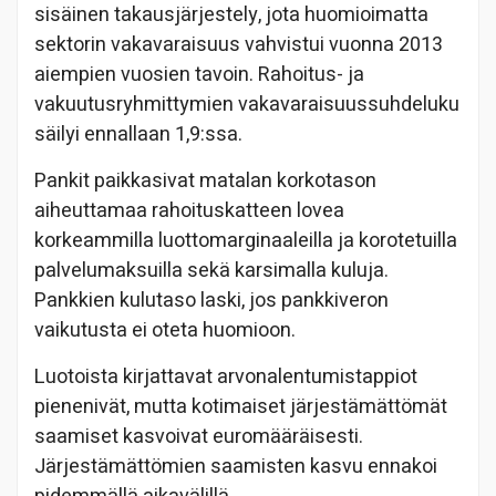
sisäinen takausjärjestely, jota huomioimatta
sektorin vakavaraisuus vahvistui vuonna 2013
aiempien vuosien tavoin. Rahoitus- ja
vakuutusryhmittymien vakavaraisuussuhdeluku
säilyi ennallaan 1,9:ssa.
Pankit paikkasivat matalan korkotason
aiheuttamaa rahoituskatteen lovea
korkeammilla luottomarginaaleilla ja korotetuilla
palvelumaksuilla sekä karsimalla kuluja.
Pankkien kulutaso laski, jos pankkiveron
vaikutusta ei oteta huomioon.
Luotoista kirjattavat arvonalentumistappiot
pienenivät, mutta kotimaiset järjestämättömät
saamiset kasvoivat euromääräisesti.
Järjestämättömien saamisten kasvu ennakoi