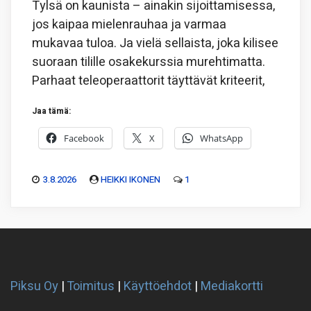
Tylsä on kaunista – ainakin sijoittamisessa,
jos kaipaa mielenrauhaa ja varmaa
mukavaa tuloa. Ja vielä sellaista, joka kilisee
suoraan tilille osakekurssia murehtimatta.
Parhaat teleoperaattorit täyttävät kriteerit,
Jaa tämä:
Facebook
X
WhatsApp
3.8.2026
HEIKKI IKONEN
1
Piksu Oy
|
Toimitus
|
Käyttöehdot
|
Mediakortti