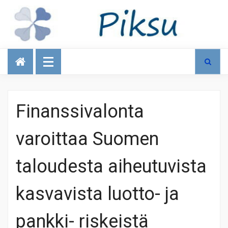
Talous
Finanssivalonta
varoittaa Suomen
taloudesta aiheutuvista
kasvavista luotto- ja
pankki- riskeistä