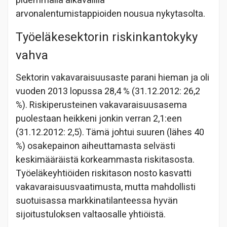
pidemmällä aikavälillä
arvonalentumistappioiden nousua nykytasolta.
Työeläkesektorin riskinkantokyky
vahva
Sektorin vakavaraisuusaste parani hieman ja oli
vuoden 2013 lopussa 28,4 % (31.12.2012: 26,2
%). Riskiperusteinen vakavaraisuusasema
puolestaan heikkeni jonkin verran 2,1:een
(31.12.2012: 2,5). Tämä johtui suuren (lähes 40
%) osakepainon aiheuttamasta selvästi
keskimääräistä korkeammasta riskitasosta.
Työeläkeyhtiöiden riskitason nosto kasvatti
vakavaraisuusvaatimusta, mutta mahdollisti
suotuisassa markkinatilanteessa hyvän
sijoitustuloksen valtaosalle yhtiöistä.