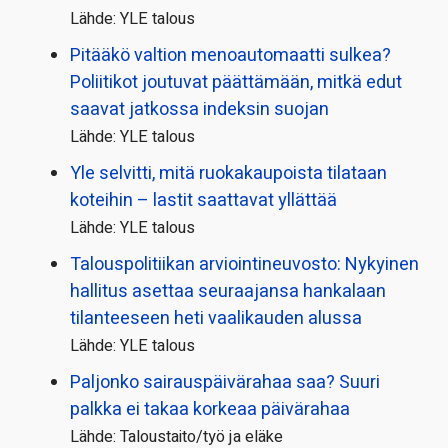
Lähde: YLE talous
Pitääkö valtion menoautomaatti sulkea?
Poliitikot joutuvat päättämään, mitkä edut
saavat jatkossa indeksin suojan
Lähde: YLE talous
Yle selvitti, mitä ruokakaupoista tilataan
koteihin – lastit saattavat yllättää
Lähde: YLE talous
Talous­politiikan arviointi­neuvosto: Nykyinen
hallitus asettaa seuraajansa hankalaan
tilanteeseen heti vaalikauden alussa
Lähde: YLE talous
Paljonko sairauspäivä­rahaa saa? Suuri
palkka ei takaa korkeaa päivärahaa
Lähde: Taloustaito/työ ja eläke