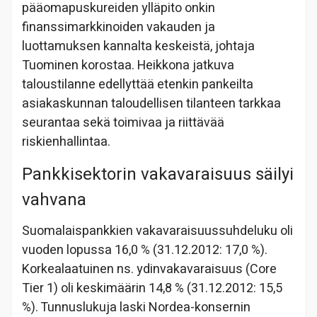
pääomapuskureiden ylläpito onkin
finanssimarkkinoiden vakauden ja
luottamuksen kannalta keskeistä, johtaja
Tuominen korostaa. Heikkona jatkuva
taloustilanne edellyttää etenkin pankeilta
asiakaskunnan taloudellisen tilanteen tarkkaa
seurantaa sekä toimivaa ja riittävää
riskienhallintaa.
Pankkisektorin vakavaraisuus säilyi
vahvana
Suomalaispankkien vakavaraisuussuhdeluku oli
vuoden lopussa 16,0 % (31.12.2012: 17,0 %).
Korkealaatuinen ns. ydinvakavaraisuus (Core
Tier 1) oli keskimäärin 14,8 % (31.12.2012: 15,5
%). Tunnuslukuja laski Nordea-konsernin