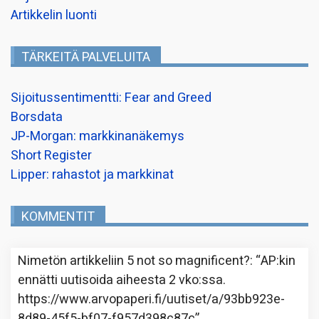
Artikkelin luonti
TÄRKEITÄ PALVELUITA
Sijoitussentimentti: Fear and Greed
Borsdata
JP-Morgan: markkinanäkemys
Short Register
Lipper: rahastot ja markkinat
KOMMENTIT
Nimetön
artikkeliin
5 not so magnificent?
: “
AP:kin
ennätti uutisoida aiheesta 2 vko:ssa.
https://www.arvopaperi.fi/uutiset/a/93bb923e-
8d89-45f5-bf07-f957d398c87c
”