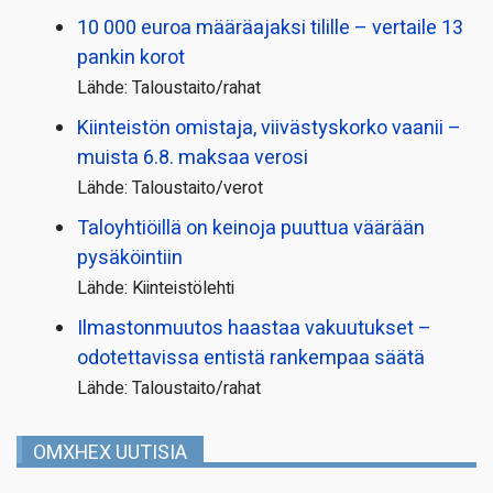
10 000 euroa määräajaksi tilille – vertaile 13
pankin korot
Lähde: Taloustaito/rahat
Kiinteistön omistaja, viivästyskorko vaanii –
muista 6.8. maksaa verosi
Lähde: Taloustaito/verot
Taloyhtiöillä on keinoja puuttua väärään
pysäköintiin
Lähde: Kiinteistölehti
Ilmastonmuutos haastaa vakuutukset –
odotettavissa entistä rankempaa säätä
Lähde: Taloustaito/rahat
OMXHEX UUTISIA