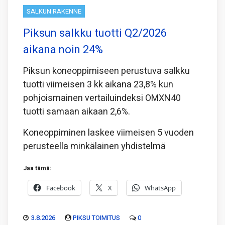
SALKUN RAKENNE
Piksun salkku tuotti Q2/2026
aikana noin 24%
Piksun koneoppimiseen perustuva salkku
tuotti viimeisen 3 kk aikana 23,8% kun
pohjoismainen vertailuindeksi OMXN40
tuotti samaan aikaan 2,6%.
Koneoppiminen laskee viimeisen 5 vuoden
perusteella minkälainen yhdistelmä
Jaa tämä:
Facebook
X
WhatsApp
3.8.2026
PIKSU TOIMITUS
0