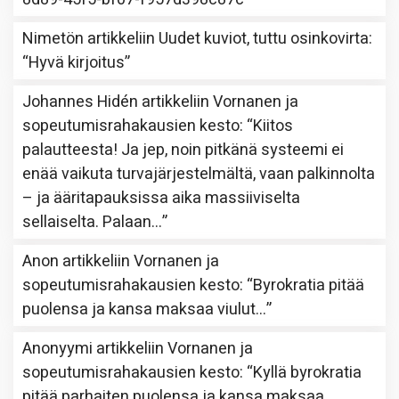
Nimetön
artikkeliin
Uudet kuviot, tuttu osinkovirta
:
“
Hyvä kirjoitus
”
Johannes Hidén
artikkeliin
Vornanen ja
sopeutumisrahakausien kesto
: “
Kiitos
palautteesta! Ja jep, noin pitkänä systeemi ei
enää vaikuta turvajärjestelmältä, vaan palkinnolta
– ja ääritapauksissa aika massiiviselta
sellaiselta. Palaan…
”
Anon
artikkeliin
Vornanen ja
sopeutumisrahakausien kesto
: “
Byrokratia pitää
puolensa ja kansa maksaa viulut…
”
Anonyymi
artikkeliin
Vornanen ja
sopeutumisrahakausien kesto
: “
Kyllä byrokratia
pitää parhaiten puolensa ja kansa maksaa