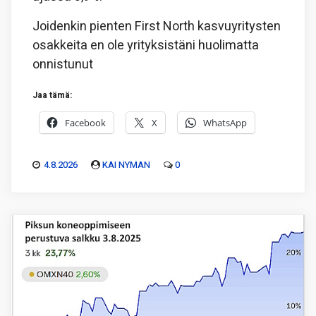
Joidenkin pienten First North kasvuyritysten
osakkeita en ole yrityksistäni huolimatta
onnistunut
Jaa tämä:
Facebook
X
WhatsApp
4.8.2026
KAI NYMAN
0