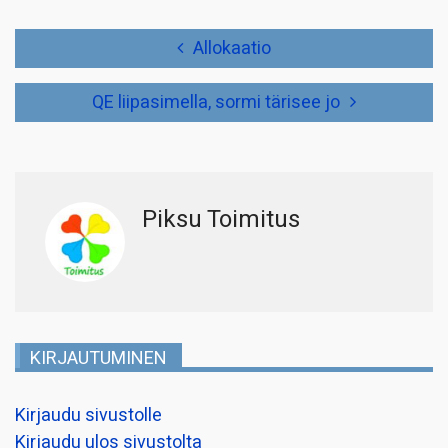
Artikkelien
Allokaatio
selaus
QE liipasimella, sormi tärisee jo
Piksu Toimitus
KIRJAUTUMINEN
Kirjaudu sivustolle
Kirjaudu ulos sivustolta