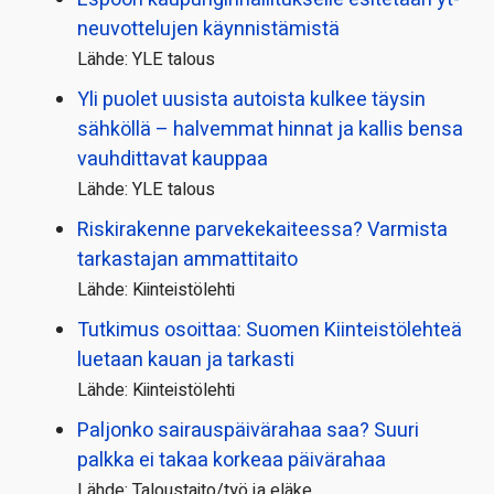
neuvottelujen käynnistämistä
Lähde: YLE talous
Yli puolet uusista autoista kulkee täysin
sähköllä – halvemmat hinnat ja kallis bensa
vauhdittavat kauppaa
Lähde: YLE talous
Riskirakenne parvekekaiteessa? Varmista
tarkastajan ammattitaito
Lähde: Kiinteistölehti
Tutkimus osoittaa: Suomen Kiinteistölehteä
luetaan kauan ja tarkasti
Lähde: Kiinteistölehti
Paljonko sairauspäivä­rahaa saa? Suuri
palkka ei takaa korkeaa päivärahaa
Lähde: Taloustaito/työ ja eläke