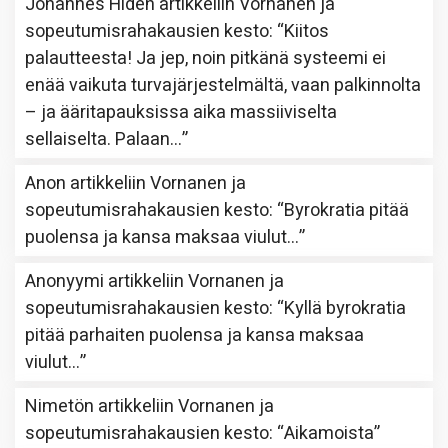
Johannes Hidén
artikkeliin
Vornanen ja
sopeutumisrahakausien kesto
: “
Kiitos
palautteesta! Ja jep, noin pitkänä systeemi ei
enää vaikuta turvajärjestelmältä, vaan palkinnolta
– ja ääritapauksissa aika massiiviselta
sellaiselta. Palaan…
”
Anon
artikkeliin
Vornanen ja
sopeutumisrahakausien kesto
: “
Byrokratia pitää
puolensa ja kansa maksaa viulut…
”
Anonyymi
artikkeliin
Vornanen ja
sopeutumisrahakausien kesto
: “
Kyllä byrokratia
pitää parhaiten puolensa ja kansa maksaa
viulut…
”
Nimetön
artikkeliin
Vornanen ja
sopeutumisrahakausien kesto
: “
Aikamoista
”