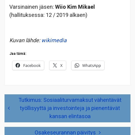
Varsinainen jäsen:
Wiio Kim Mikael
(hallituksessa: 12 / 2019 alkaen)
Kuvan lähde:
wikimedia
Jaa tämä:
Facebook
X
WhatsApp
Artikkelien
Tutkimus: Sosiaaliturvamaksut vähentävät
selaus
työllisyyttä ja investointeja ja pienentävät
kansan elintasoa
Osakeseurannan päivitys