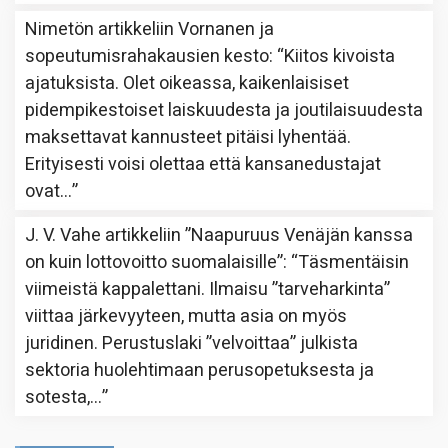
Nimetön
artikkeliin
Vornanen ja
sopeutumisrahakausien kesto
: “
Kiitos kivoista
ajatuksista. Olet oikeassa, kaikenlaisiset
pidempikestoiset laiskuudesta ja joutilaisuudesta
maksettavat kannusteet pitäisi lyhentää.
Erityisesti voisi olettaa että kansanedustajat
ovat…
”
J. V. Vahe
artikkeliin
”Naapuruus Venäjän kanssa
on kuin lottovoitto suomalaisille”
: “
Täsmentäisin
viimeistä kappalettani. Ilmaisu ”tarveharkinta”
viittaa järkevyyteen, mutta asia on myös
juridinen. Perustuslaki ”velvoittaa” julkista
sektoria huolehtimaan perusopetuksesta ja
sotesta,…
”