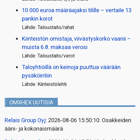
10 000 euroa määräajaksi tilille – vertaile 13
pankin korot
Lähde: Taloustaito/rahat
Kiinteistön omistaja, viivästyskorko vaanii –
muista 6.8. maksaa verosi
Lähde: Taloustaito/verot
Taloyhtiöillä on keinoja puuttua väärään
pysäköintiin
Lähde: Kiinteistölehti
OMXHEX UUTISIA
Relais Group Oyj
: 2026-08-06 15:50:10: Osakkeiden
ääni- ja kokonaismäärä