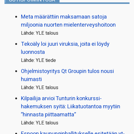
Meta määrättiin maksamaan satoja
miljoonia nuorten mielenterveyshoitoon
Lähde: YLE talous
Tekoäly loi juuri viruksia, joita ei löydy
luonnosta
Lähde: YLE tiede
Ohjelmistoyritys Qt Groupin tulos nousi
huimasti
Lähde: YLE talous
Kilpailija arvioi Tunturin konkurssi­
hakemuksen syitä: Liikatuotantoa myytiin
”hinnasta piittaamatta”
Lähde: YLE talous
Espoon kaupungin­hallitukselle esitetään yt-