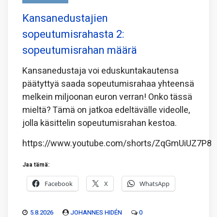
Kansanedustajien
sopeutumisrahasta 2:
sopeutumisrahan määrä
Kansanedustaja voi eduskuntakautensa
päätyttyä saada sopeutumisrahaa yhteensä
melkein miljoonan euron verran! Onko tässä
mieltä? Tämä on jatkoa edeltävälle videolle,
jolla käsittelin sopeutumisrahan kestoa.
https://www.youtube.com/shorts/ZqGmUiUZ7P8
Jaa tämä:
Facebook
X
WhatsApp
5.8.2026
JOHANNES HIDÉN
0