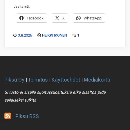
Jaa tämä:
Facebook
X
WhatsApp
3.8.2026
HEIKKI IKONEN
1
Piksu Oy
|
Toimitus
|
Käyttöehdot
|
Mediakortti
Sivusto ei sisällä sijoitussuosituksia eikä sisältöä pidä
sellaiseksi tulkita
Piksu RSS