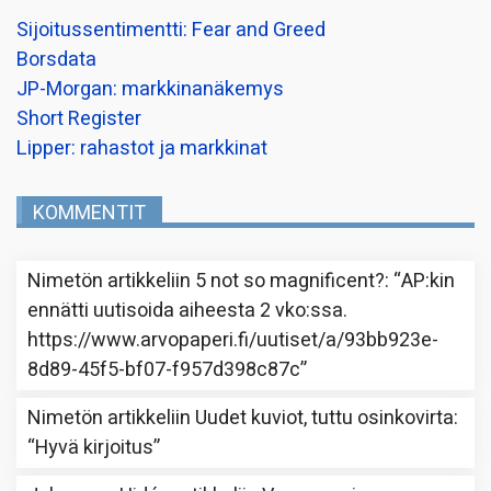
Sijoitussentimentti: Fear and Greed
Borsdata
JP-Morgan: markkinanäkemys
Short Register
Lipper: rahastot ja markkinat
KOMMENTIT
Nimetön
artikkeliin
5 not so magnificent?
: “
AP:kin
ennätti uutisoida aiheesta 2 vko:ssa.
https://www.arvopaperi.fi/uutiset/a/93bb923e-
8d89-45f5-bf07-f957d398c87c
”
Nimetön
artikkeliin
Uudet kuviot, tuttu osinkovirta
:
“
Hyvä kirjoitus
”