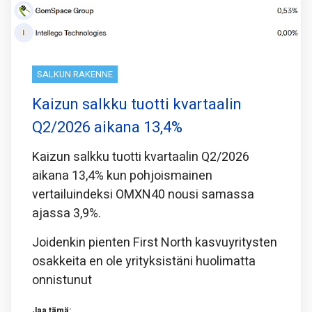
SALKUN RAKENNE
Kaizun salkku tuotti kvartaalin
Q2/2026 aikana 13,4%
Kaizun salkku tuotti kvartaalin Q2/2026
aikana 13,4% kun pohjoismainen
vertailuindeksi OMXN40 nousi samassa
ajassa 3,9%.
Joidenkin pienten First North kasvuyritysten
osakkeita en ole yrityksistäni huolimatta
onnistunut
Jaa tämä: