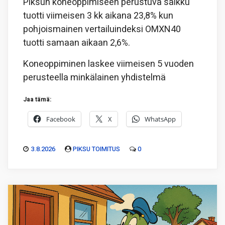
Piksun koneoppimiseen perustuva salkku
tuotti viimeisen 3 kk aikana 23,8% kun
pohjoismainen vertailuindeksi OMXN40
tuotti samaan aikaan 2,6%.
Koneoppiminen laskee viimeisen 5 vuoden
perusteella minkälainen yhdistelmä
Jaa tämä:
Facebook
X
WhatsApp
3.8.2026
PIKSU TOIMITUS
0