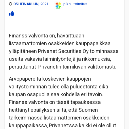
05 HEINÄKUUN, 2021
piksu-toimitus
Finanssivalvonta on, havaittuaan
listaamattomien osakkeiden kauppapaikkaa
ylläpitäneen Privanet Securities Oy toiminnassa
useita vakavia laiminlyöntejä ja rikkomuksia,
peruuttanut Privanetin toimiluvan välittömästi.
Arvopapereita koskevien kauppojen
välitystoiminnan tulee olla pulueetonta eikä
kaupan osapuolia saa kohdella eri tavoin.
Finanssivalvonta on tässä tapauksessa
heittänyt epäilyksen siitä, että Suomen
tärkeimmässä listaamattomien osakkeiden
kauppapaikassa, Privanet:ssa kaikki ei ole ollut