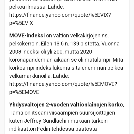
pelkoa ilmassa. Lähde:
https://finance.yahoo.com/quote/%5EVIX?
p=%5EVIX
MOVE-indeksi
on valtion velkakirjojen ns.
pelkokerroin. Eilen 13.6 n. 139 pistettä. Vuonna
2008 indeksi oli yli 200, mutta 2020
koronapandemian aikaan se oli matalampi. Mitä
korkeampi indeksilukema sitä enemmän pelkoa
velkamarkkinoilla. Lähde:
https://finance.yahoo.com/quote/%5EMOVE?
p=%5EMOVE
Yhdysvaltojen 2-vuoden valtionlainojen korko
,
Tämä on itseäni viisaampien suursijoittajien
kuten Jeffrey Gundlachin mukaan tärkein
indikaattori Fedin tehdessä päätöstä