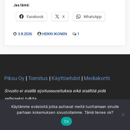
Jaa tämä:
Facebook
X
WhatsApp
3.8.2026
HEIKKI IKONEN
1
Piksu Oy
|
Toimitus
|
Käyttöehdot
|
Mediakortti
Sivusto ei sisällä sijoitussuosituksia eikä sisältöä pidä
sellaiseksi tulkita
Käytämme evästeitä jotka auttavat meitä tuottamaan sinulle
parhaan kokemuksen sivustollamme. Tämä lienee ok?
Piksu RSS
Ok