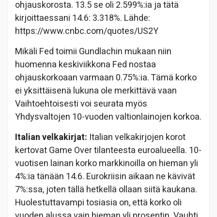
ohjauskorosta. 13.5 se oli 2.599%:ia ja tätä
kirjoittaessani 14.6: 3.318%. Lähde:
https://www.cnbc.com/quotes/US2Y
Mikäli Fed toimii Gundlachin mukaan niin
huomenna keskiviikkona Fed nostaa
ohjauskorkoaan varmaan 0.75%:ia. Tämä korko
ei yksittäisenä lukuna ole merkittävä vaan
Vaihtoehtoisesti voi seurata myös
Yhdysvaltojen 10-vuoden valtionlainojen korkoa.
Italian velkakirjat:
Italian velkakirjojen korot
kertovat Game Over tilanteesta euroalueella. 10-
vuotisen lainan korko markkinoilla on hieman yli
4%:ia tänään 14.6. Eurokriisin aikaan ne kävivät
7%:ssa, joten tällä hetkellä ollaan siitä kaukana.
Huolestuttavampi tosiasia on, että korko oli
vuoden alussa vain hieman yli prosentin. Vauhti