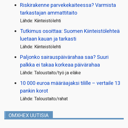
Riskirakenne parvekekaiteessa? Varmista
tarkastajan ammattitaito
Lähde: Kiinteistölehti
Tutkimus osoittaa: Suomen Kiinteistölehteä
luetaan kauan ja tarkasti
Lähde: Kiinteistölehti
Paljonko sairauspäivä­rahaa saa? Suuri
palkka ei takaa korkeaa päivärahaa
Lähde: Taloustaito/työ ja eläke
10 000 euroa määräajaksi tilille – vertaile 13
pankin korot
Lähde: Taloustaito/rahat
OMXHEX UUTISIA