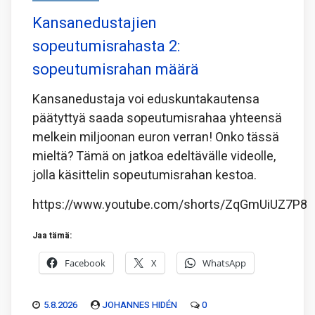
Kansanedustajien
sopeutumisrahasta 2:
sopeutumisrahan määrä
Kansanedustaja voi eduskuntakautensa
päätyttyä saada sopeutumisrahaa yhteensä
melkein miljoonan euron verran! Onko tässä
mieltä? Tämä on jatkoa edeltävälle videolle,
jolla käsittelin sopeutumisrahan kestoa.
https://www.youtube.com/shorts/ZqGmUiUZ7P8
Jaa tämä:
Facebook
X
WhatsApp
5.8.2026
JOHANNES HIDÉN
0