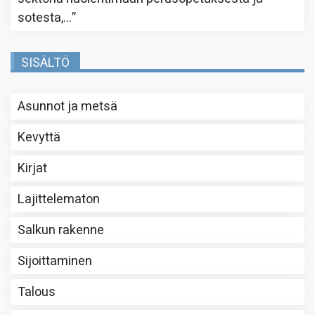
sotesta,…
”
SISÄLTÖ
Asunnot ja metsä
Kevyttä
Kirjat
Lajittelematon
Salkun rakenne
Sijoittaminen
Talous