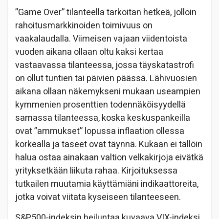
”Game Over” tilanteella tarkoitan hetkeä, jolloin
rahoitusmarkkinoiden toimivuus on
vaakalaudalla. Viimeisen vajaan viidentoista
vuoden aikana ollaan oltu kaksi kertaa
vastaavassa tilanteessa, jossa täyskatastrofi
on ollut tuntien tai päivien päässä. Lähivuosien
aikana ollaan näkemykseni mukaan useampien
kymmenien prosenttien todennäköisyydellä
samassa tilanteessa, koska keskuspankeilla
ovat ”ammukset” lopussa inflaation ollessa
korkealla ja taseet ovat täynnä. Kukaan ei tällöin
halua ostaa ainakaan valtion velkakirjoja eivätkä
yrityksetkään liikuta rahaa. Kirjoituksessa
tutkailen muutamia käyttämiäni indikaattoreita,
jotka voivat viitata kyseiseen tilanteeseen.
S&P500-indeksin heiluntaa kuvaava VIX-indeksi