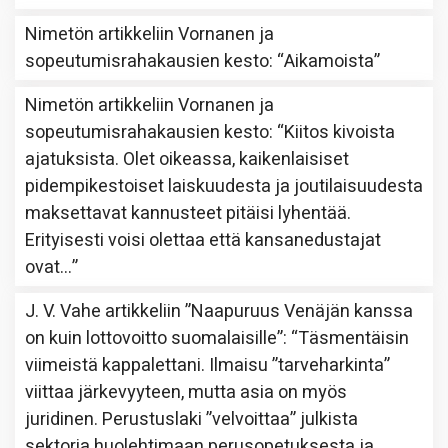
Nimetön
artikkeliin
Vornanen ja
sopeutumisrahakausien kesto
: “
Aikamoista
”
Nimetön
artikkeliin
Vornanen ja
sopeutumisrahakausien kesto
: “
Kiitos kivoista
ajatuksista. Olet oikeassa, kaikenlaisiset
pidempikestoiset laiskuudesta ja joutilaisuudesta
maksettavat kannusteet pitäisi lyhentää.
Erityisesti voisi olettaa että kansanedustajat
ovat…
”
J. V. Vahe
artikkeliin
”Naapuruus Venäjän kanssa
on kuin lottovoitto suomalaisille”
: “
Täsmentäisin
viimeistä kappalettani. Ilmaisu ”tarveharkinta”
viittaa järkevyyteen, mutta asia on myös
juridinen. Perustuslaki ”velvoittaa” julkista
sektoria huolehtimaan perusopetuksesta ja