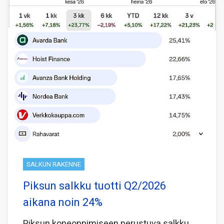
SALKUN RAKENNE
Piksun salkku tuotti Q2/2026
aikana noin 24%
Piksun koneoppimiseen perustuva salkku