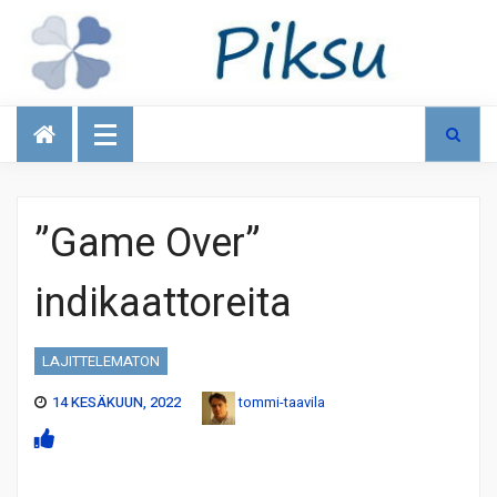
Talous
”Game Over”
indikaattoreita
LAJITTELEMATON
14 KESÄKUUN, 2022
tommi-taavila