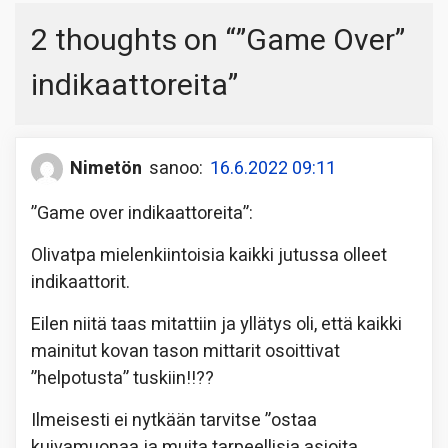
2 thoughts on “
”Game Over”
indikaattoreita
”
Nimetön
sanoo:
16.6.2022 09:11
”Game over indikaattoreita”:
Olivatpa mielenkiintoisia kaikki jutussa olleet
indikaattorit.
Eilen niitä taas mitattiin ja yllätys oli, että kaikki
mainitut kovan tason mittarit osoittivat
”helpotusta” tuskiin!!??
Ilmeisesti ei nytkään tarvitse ”ostaa
kuivamuonaa ja muita tarpeellisia asioita