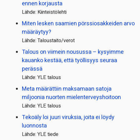
ennen korjausta
Lähde: Kiinteistölehti
Miten lesken saamien pörssi­osakkeiden arvo
määräytyy?
Lähde: Taloustaito/verot
Talous on viimein nousussa – kysyimme
kauanko kestää, että työllisyys seuraa
perässä
Lähde: YLE talous
Meta määrättiin maksamaan satoja
miljoonia nuorten mielenterveyshoitoon
Lähde: YLE talous
Tekoäly loi juuri viruksia, joita ei löydy
luonnosta
Lähde: YLE tiede