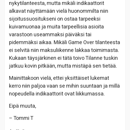
nykytilanteesta, mutta mikäli indikaattorit
alkavat näyttämään vielä huonommilta niin
sijoitussuositukseni on ostaa tarpeeksi
kuivamuonaa ja muita tarpeellisia asioita
varastoon useammaksi päiväksi tai
pidemmäksi aikaa. Mikäli Game Over tilanteesta
ei selvitä niin maksuliikenne lakkaa toimimasta.
Kukaan täysjärkinen ei tätä toivo Tilanne tuskin
jatkuu kovin pitkään, mutta mistäpä sen tietää.
Mainittakoon vielä, ettei yksittäiset lukemat
kerro niin paljoa vaan se mihin suuntaan ja millä
nopeudella indikaattorit ovat liikkumassa.
Eipä muuta,
– Tommi T