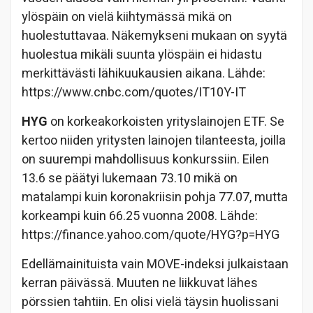
ylöspäin on vielä kiihtymässä mikä on
huolestuttavaa. Näkemykseni mukaan on syytä
huolestua mikäli suunta ylöspäin ei hidastu
merkittävästi lähikuukausien aikana. Lähde:
https://www.cnbc.com/quotes/IT10Y-IT
HYG
on korkeakorkoisten yrityslainojen ETF. Se
kertoo niiden yritysten lainojen tilanteesta, joilla
on suurempi mahdollisuus konkurssiin. Eilen
13.6 se päätyi lukemaan 73.10 mikä on
matalampi kuin koronakriisin pohja 77.07, mutta
korkeampi kuin 66.25 vuonna 2008. Lähde:
https://finance.yahoo.com/quote/HYG?p=HYG
Edellämainituista vain MOVE-indeksi julkaistaan
kerran päivässä. Muuten ne liikkuvat lähes
pörssien tahtiin. En olisi vielä täysin huolissani