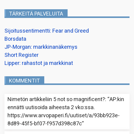
TÄRKEITÄ PALVELUITA
Sijoitussentimentti: Fear and Greed
Borsdata
JP-Morgan: markkinanäkemys
Short Register
Lipper: rahastot ja markkinat
KOMMENTIT
Nimetön
artikkeliin
5 not so magnificent?
: “
AP:kin
ennätti uutisoida aiheesta 2 vko:ssa.
https://www.arvopaperi.fi/uutiset/a/93bb923e-
8d89-45f5-bf07-f957d398c87c
”