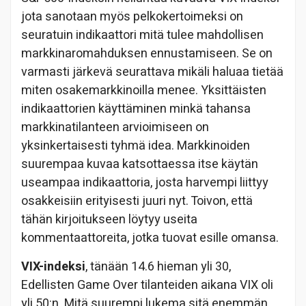
jota sanotaan myös pelkokertoimeksi on
seuratuin indikaattori mitä tulee mahdollisen
markkinaromahduksen ennustamiseen. Se on
varmasti järkevä seurattava mikäli haluaa tietää
miten osakemarkkinoilla menee. Yksittäisten
indikaattorien käyttäminen minkä tahansa
markkinatilanteen arvioimiseen on
yksinkertaisesti tyhmä idea. Markkinoiden
suurempaa kuvaa katsottaessa itse käytän
useampaa indikaattoria, josta harvempi liittyy
osakkeisiin erityisesti juuri nyt. Toivon, että
tähän kirjoitukseen löytyy useita
kommentaattoreita, jotka tuovat esille omansa.
VIX-indeksi
, tänään 14.6 hieman yli 30,
Edellisten Game Over tilanteiden aikana VIX oli
yli 50:n. Mitä suurempi lukema sitä enemmän