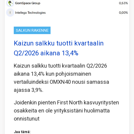
SALKUN RAKENNE
Kaizun salkku tuotti kvartaalin
Q2/2026 aikana 13,4%
Kaizun salkku tuotti kvartaalin Q2/2026
aikana 13,4% kun pohjoismainen
vertailuindeksi OMXN40 nousi samassa
ajassa 3,9%.
Joidenkin pienten First North kasvuyritysten
osakkeita en ole yrityksistäni huolimatta
onnistunut
Jaa tämä: