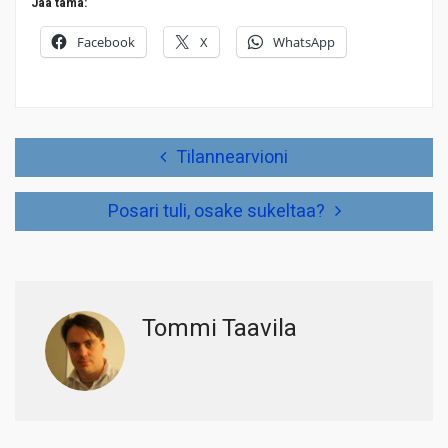
Jaa tämä:
Facebook
X
WhatsApp
Artikkelien
Tilannearvioni
selaus
Posari tuli, osake sukeltaa?
Tommi Taavila