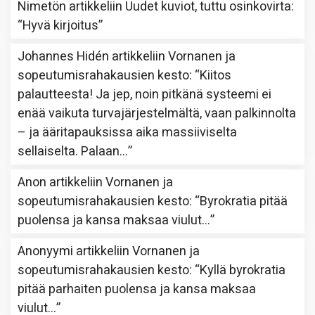
Nimetön
artikkeliin
Uudet kuviot, tuttu osinkovirta
:
“
Hyvä kirjoitus
”
Johannes Hidén
artikkeliin
Vornanen ja
sopeutumisrahakausien kesto
: “
Kiitos
palautteesta! Ja jep, noin pitkänä systeemi ei
enää vaikuta turvajärjestelmältä, vaan palkinnolta
– ja ääritapauksissa aika massiiviselta
sellaiselta. Palaan…
”
Anon
artikkeliin
Vornanen ja
sopeutumisrahakausien kesto
: “
Byrokratia pitää
puolensa ja kansa maksaa viulut…
”
Anonyymi
artikkeliin
Vornanen ja
sopeutumisrahakausien kesto
: “
Kyllä byrokratia
pitää parhaiten puolensa ja kansa maksaa
viulut…
”