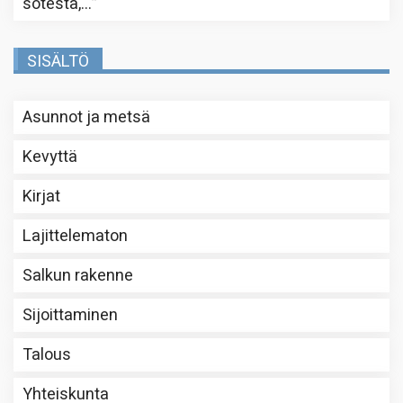
sotesta,…
”
SISÄLTÖ
Asunnot ja metsä
Kevyttä
Kirjat
Lajittelematon
Salkun rakenne
Sijoittaminen
Talous
Yhteiskunta