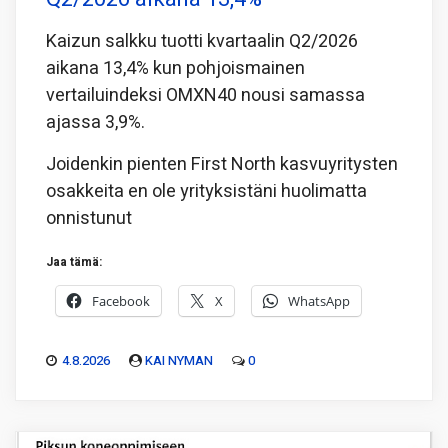
Kaizun salkku tuotti kvartaalin Q2/2026
aikana 13,4% kun pohjoismainen
vertailuindeksi OMXN40 nousi samassa
ajassa 3,9%.
Joidenkin pienten First North kasvuyritysten
osakkeita en ole yrityksistäni huolimatta
onnistunut
Jaa tämä:
Facebook
X
WhatsApp
4.8.2026
KAI NYMAN
0