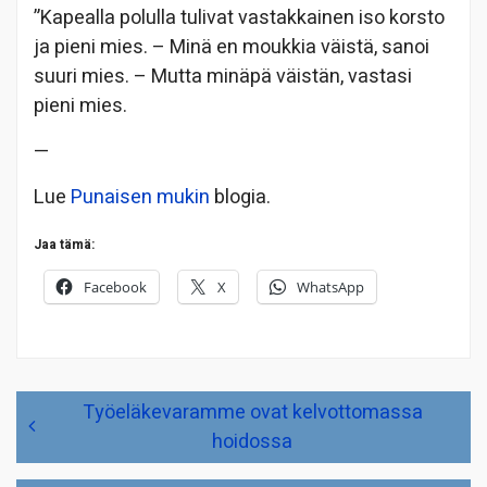
”Kapealla polulla tulivat vastakkainen iso korsto
ja pieni mies. – Minä en moukkia väistä, sanoi
suuri mies. – Mutta minäpä väistän, vastasi
pieni mies.
—
Lue
Punaisen mukin
blogia.
Jaa tämä:
Facebook
X
WhatsApp
Artikkelien
Työeläkevaramme ovat kelvottomassa
selaus
hoidossa