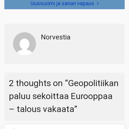
Uusisuomi ja sanan vapaus
Norvestia
2 thoughts on “
Geopolitiikan
paluu sekoittaa Eurooppaa
– talous vakaata
”