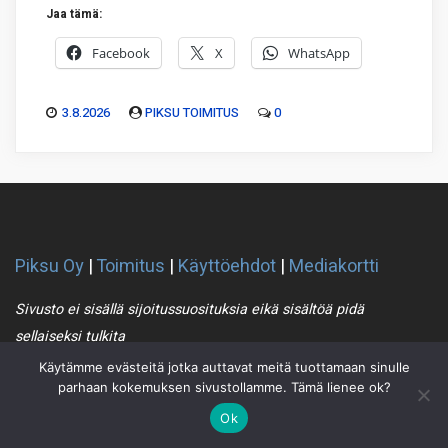
Jaa tämä:
Facebook
X
WhatsApp
3.8.2026
PIKSU TOIMITUS
0
Piksu Oy
|
Toimitus
|
Käyttöehdot
|
Mediakortti
Sivusto ei sisällä sijoitussuosituksia eikä sisältöä pidä
sellaiseksi tulkita
Käytämme evästeitä jotka auttavat meitä tuottamaan sinulle
parhaan kokemuksen sivustollamme. Tämä lienee ok?
Piksu RSS
Ok