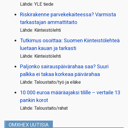
Lähde: YLE tiede
Riskirakenne parvekekaiteessa? Varmista
tarkastajan ammattitaito
Lähde: Kiinteistölehti
Tutkimus osoittaa: Suomen Kiinteistölehteä
luetaan kauan ja tarkasti
Lähde: Kiinteistölehti
Paljonko sairauspäivä­rahaa saa? Suuri
palkka ei takaa korkeaa päivärahaa
Lähde: Taloustaito/työ ja eläke
10 000 euroa määräajaksi tilille – vertaile 13
pankin korot
Lähde: Taloustaito/rahat
OMXHEX UUTISIA