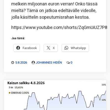
melkein miljoonan euron verran! Onko tässä
mieltä? Tämä on jatkoa edeltävälle videolle,
jolla käsittelin sopeutumisrahan kestoa.
https://www.youtube.com/shorts/ZqGmUiUZ7P8
Jaa tämä:
Facebook
X
WhatsApp
5.8.2026
JOHANNES HIDÉN
0