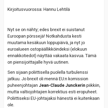
Kirjoitusvuorossa: Hannu Lehtilä
Nyt se on nähty; edes brexit ei suistanut
Euroopan pörssejä! Notkahdusta kesti
muutama kesäkuun loppupäivä, ja nyt jo
euroalueen ostopäällikköindeksi (elokuun
ennakkotiedot) näyttää vakaata kasvua. Tämä
on piensijoittajalle hyvä uutinen.
Sen sijaan poliittisella puolella turbulenssi
jatkuu. Jo brexit oli mennä EU:n komission
puheenjohtajan
Jean-Claude Junckerin
piikkiin,
mutta valtiojohtajien korrektius esti eropuheet.
Poliittiseksi EU-johtajaksi hänestä ei kuitenkaan
ole.