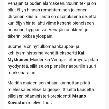
Venäjän talouden alamäkeen. Suurin tekijä on
ollut öljyn hinnan romahtaminen jo ennen
Ukrainan kriisiä. Tästä on osoituksena se, että
kun öljyn hinta lähti viime kesänä pienoiseen
nousuun, hyppäsivät Venäjän osakkeet jo
tiikerin loikkaa ylöspäin.
Suomella on nyt ulkomaankauppa- ja
kehitysministerinä Venäjä-ekspertti
Kai
Mykkänen
. Muidenkin Venäjä-tietämystä pitää
hyödyntää, sillä se on pienelle naapurille suuri
markkina-alue.
Meidän muiden sen sijaan kannattaa pitää
mielessä edelliseltä geopoliittiselta kaudelta
silloisen pääministeri-presidentti
Mauno
Koiviston
mielivertaus: