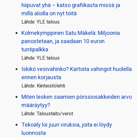
hiipuvat yhä – katso grafiikasta missä ja
millä aloilla on nyt töitä
Lähde: YLE talous
Kolmekymppinen Satu Mäkelä: Miljoonia
panostetaan, ja saadaan 10 euron
tuntipalkka
Lähde: YLE talous
Iskikö vesivahinko? Kartoita vahingot huolella
ennen korjausta
Lähde: Kiinteistölehti
Miten lesken saamien pörssi­osakkeiden arvo
määräytyy?
Lähde: Taloustaito/verot
Tekoäly loi juuri viruksia, joita ei löydy
luonnosta