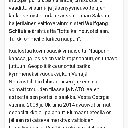
Erdogan puhdistaa hallintoa, on EU:ssa jo
vaadittu viisumi- ja jäsenyysneuvottelujen
katkaisemista Turkin kanssa. Tähän Saksan
baijerilainen valtiovarainministeri
Wolfgang
Schäuble
ärähti, että ”totta kai neuvotellaan.
Turkki on meille tärkeä naapuri”.
Kuulostaa kovin paasikivimäiseltä. Naapurin
kanssa, ja jos se on vielä rajanaapuri, on tultava
juttuun! Geopolitiikka unohtui pariksi
kymmeneksi vuodeksi, kun Venäjä
Neuvostoliiton luhistumisen jälkeen eli
voimattomuuden tilassa ja NATO laajeni
esteettä sen porteille saakka. Vasta Georgia
vuonna 2008 ja Ukraina 2014 avasivat silmät;
geopolitiikka oli palannut. Eli maantieteellä on
jälleen ratkaiseva merkitys valtioiden