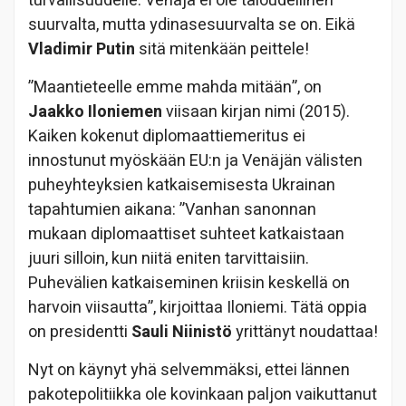
turvallisuudelle. Venäjä ei ole taloudellinen
suurvalta, mutta ydinasesuurvalta se on. Eikä
Vladimir Putin
sitä mitenkään peittele!
”Maantieteelle emme mahda mitään”, on
Jaakko Iloniemen
viisaan kirjan nimi (2015).
Kaiken kokenut diplomaattiemeritus ei
innostunut myöskään EU:n ja Venäjän välisten
puheyhteyksien katkaisemisesta Ukrainan
tapahtumien aikana: ”Vanhan sanonnan
mukaan diplomaattiset suhteet katkaistaan
juuri silloin, kun niitä eniten tarvittaisiin.
Puhevälien katkaiseminen kriisin keskellä on
harvoin viisautta”, kirjoittaa Iloniemi. Tätä oppia
on presidentti
Sauli Niinistö
yrittänyt noudattaa!
Nyt on käynyt yhä selvemmäksi, ettei lännen
pakotepolitiikka ole kovinkaan paljon vaikuttanut