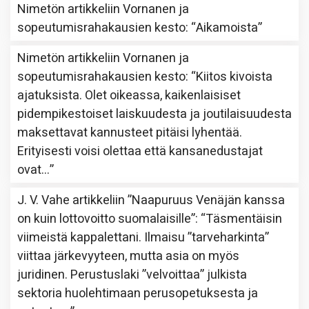
Nimetön
artikkeliin
Vornanen ja
sopeutumisrahakausien kesto
: “
Aikamoista
”
Nimetön
artikkeliin
Vornanen ja
sopeutumisrahakausien kesto
: “
Kiitos kivoista
ajatuksista. Olet oikeassa, kaikenlaisiset
pidempikestoiset laiskuudesta ja joutilaisuudesta
maksettavat kannusteet pitäisi lyhentää.
Erityisesti voisi olettaa että kansanedustajat
ovat…
”
J. V. Vahe
artikkeliin
”Naapuruus Venäjän kanssa
on kuin lottovoitto suomalaisille”
: “
Täsmentäisin
viimeistä kappalettani. Ilmaisu ”tarveharkinta”
viittaa järkevyyteen, mutta asia on myös
juridinen. Perustuslaki ”velvoittaa” julkista
sektoria huolehtimaan perusopetuksesta ja