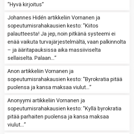
“
Hyvä kirjoitus
”
Johannes Hidén
artikkeliin
Vornanen ja
sopeutumisrahakausien kesto
: “
Kiitos
palautteesta! Ja jep, noin pitkänä systeemi ei
enää vaikuta turvajärjestelmältä, vaan palkinnolta
– ja ääritapauksissa aika massiiviselta
sellaiselta. Palaan…
”
Anon
artikkeliin
Vornanen ja
sopeutumisrahakausien kesto
: “
Byrokratia pitää
puolensa ja kansa maksaa viulut…
”
Anonyymi
artikkeliin
Vornanen ja
sopeutumisrahakausien kesto
: “
Kyllä byrokratia
pitää parhaiten puolensa ja kansa maksaa
viulut…
”