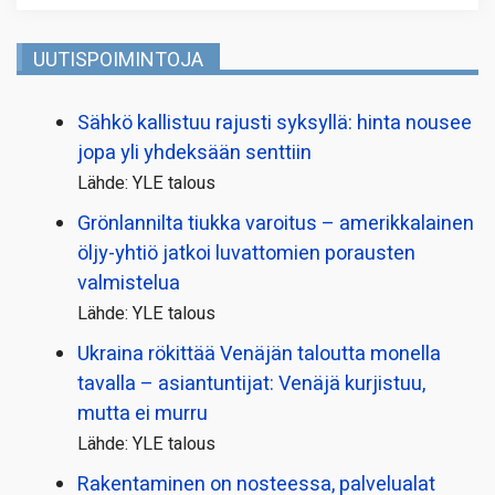
UUTISPOIMINTOJA
Sähkö kallistuu rajusti syksyllä: hinta nousee
jopa yli yhdeksään senttiin
Lähde: YLE talous
Grönlannilta tiukka varoitus – amerikkalainen
öljy-yhtiö jatkoi luvattomien porausten
valmistelua
Lähde: YLE talous
Ukraina rökittää Venäjän taloutta monella
tavalla – asiantuntijat: Venäjä kurjistuu,
mutta ei murru
Lähde: YLE talous
Rakentaminen on nosteessa, palvelualat