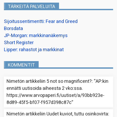
TÄRKEITÄ PALVELUITA
Sijoitussentimentti: Fear and Greed
Borsdata
JP-Morgan: markkinanäkemys
Short Register
Lipper: rahastot ja markkinat
KOMMENTIT
Nimetön
artikkeliin
5 not so magnificent?
: “
AP:kin
ennätti uutisoida aiheesta 2 vko:ssa.
https://www.arvopaperi.fi/uutiset/a/93bb923e-
8d89-45f5-bf07-f957d398c87c
”
Nimetön
artikkeliin
Uudet kuviot, tuttu osinkovirta
: