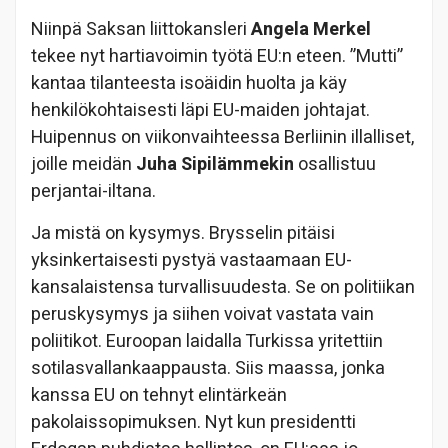
Niinpä Saksan liittokansleri
Angela Merkel
tekee nyt hartiavoimin työtä EU:n eteen. ”Mutti”
kantaa tilanteesta isoäidin huolta ja käy
henkilökohtaisesti läpi EU-maiden johtajat.
Huipennus on viikonvaihteessa Berliinin illalliset,
joille meidän
Juha Sipilämmekin
osallistuu
perjantai-iltana.
Ja mistä on kysymys. Brysselin pitäisi
yksinkertaisesti pystyä vastaamaan EU-
kansalaistensa turvallisuudesta. Se on politiikan
peruskysymys ja siihen voivat vastata vain
poliitikot. Euroopan laidalla Turkissa yritettiin
sotilasvallankaappausta. Siis maassa, jonka
kanssa EU on tehnyt elintärkeän
pakolaissopimuksen. Nyt kun presidentti