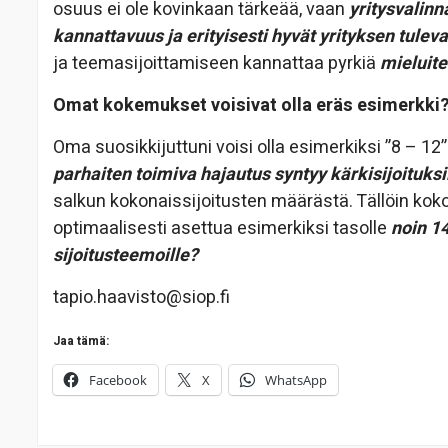
osuus ei ole kovinkaan tärkeää, vaan
yritysvalinn
kannattavuus ja erityisesti hyvät yrityksen tule
ja teemasijoittamiseen kannattaa pyrkiä
mieluite
Omat kokemukset voisivat olla eräs esimerkki
Oma suosikkijuttuni voisi olla esimerkiksi ”8 – 12”
parhaiten toimiva hajautus syntyy kärkisijoituksi
salkun kokonaissijoitusten määrästä. Tällöin kok
optimaalisesti asettua esimerkiksi tasolle
noin 14
sijoitusteemoille?
tapio.haavisto@siop.fi
Jaa tämä:
Facebook
X
WhatsApp