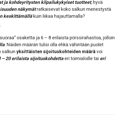
at ja kohdeyritysten kilpailukykyiset tuotteet
, hyvä
vaisuuden näkymät
ratkaisevat koko salkun menestystä
n keskittämällä
kuin liikaa hajauttamalla?
?
suoraa” osaketta ja 6 – 8 erilaista pörssirahastoa, jolloin
lla
. Näiden määrän tulisi olla ehkä vähintään puolet
o salkun
yksittäisten sijoituskohteiden määrä
voi
 – 20 erilaista sijoituskohdetta
eri toimialoille tai
eri