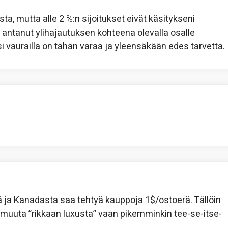
a, mutta alle 2 %:n sijoitukset eivät käsitykseni
 antanut ylihajautuksen kohteena olevalla osalle
i vaurailla on tähän varaa ja yleensäkään edes tarvetta.
tä ja Kanadasta saa tehtyä kauppoja 1$/ostoerä. Tällöin
i muuta ”rikkaan luxusta” vaan pikemminkin tee-se-itse-