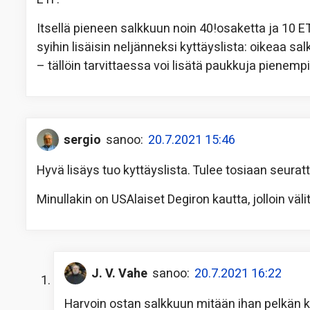
Itsellä pieneen salkkuun noin 40!osaketta ja 10 
syihin lisäisin neljänneksi kyttäyslista: oikeaa 
– tällöin tarvittaessa voi lisätä paukkuja pienempi
sergio
sanoo:
20.7.2021 15:46
Hyvä lisäys tuo kyttäyslista. Tulee tosiaan seurat
Minullakin on USAlaiset Degiron kautta, jolloin väl
J. V. Vahe
sanoo:
20.7.2021 16:22
Harvoin ostan salkkuun mitään ihan pelkän 