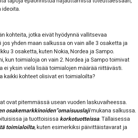
eita tapoja epäonnistua hajauttamista toteuttaessaan,
 ideoita.
än kohteita, jotka eivät hyödynnä vallitsevaa
i jos yhden maan salkussa on vain alle 3 osaketta ja
salkku 3 osaketta, kuten Nokia, Nordea ja Sampo.
i, kun toimialoja on vain 2. Nordea ja Sampo toimivat
 ei yksin vielä lisää toimialojen määrää riittävästi.
kaikki kohteet olisivat eri toimialoilta?
inat ovat pitemmässä usean vuoden laskuvaiheessa.
ien osakemarkkinoiden”omaisuuslaji
mukana salkussa.
 pituisissa ja tuottoisissa
korkotuotteissa
. Tällaisessa
tä toimialoilta
, kuten esimerkiksi päivittäistavarat ja