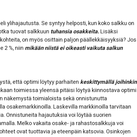
 eli ylihajautusta. Se syntyy helposti, kun koko salkku on
jotka tuovat salkkuun
tuhansia osakkeita.
Lisäksi
aa kohteita, on myös osittain paljon päällekkäisyyksiä? Jos
e 2 %, niin
mikään niistä ei oikeasti vaikuta salkun
tä, että optimi löytyy parhaiten
keskittymällä joihinkin
kaan toimiessa yleensä pitäisi löytyä kiinnostava optimi
taan näkemystä toimialoista sekä onnistunutta
lla osakemarkkinoilla. Laskevilla markkinoilla tarvitaan
. Onnistuneita hajautuksia voi löytää suorien
malla. Melko vakaita osake- ja rahastosalkkuja voi
kohteet ovat tuottavia ja eteenpäin katsovia. Osinkojen