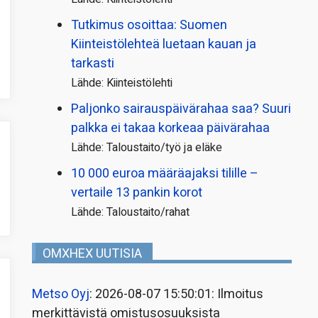
Tutkimus osoittaa: Suomen
Kiinteistölehteä luetaan kauan ja
tarkasti
Lähde: Kiinteistölehti
Paljonko sairauspäivä­rahaa saa? Suuri
palkka ei takaa korkeaa päivärahaa
Lähde: Taloustaito/työ ja eläke
10 000 euroa määräajaksi tilille –
vertaile 13 pankin korot
Lähde: Taloustaito/rahat
OMXHEX UUTISIA
Metso Oyj
: 2026-08-07 15:50:01: Ilmoitus
merkittävistä omistusosuuksista