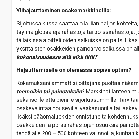
Ylihajauttaminen osakemarkkinoilla:
Sijoitussalkussa saattaa olla liian paljon kohteita,
täynnä globaaleja rahastoja tai pörssirahastoja, 
tällaisissa aloittelijoiden salkuissa on paitsi liik
yksittäisten osakkeiden painoarvo salkussa on all
kokonaisuudessa sitä eikä tätä?
Hajauttamiselle on olemassa sopiva optimi?
Kokemukseni ammattisijoittajana puoltaa näkemys
teemoihin tai painotuksiin
? Markkinatilanteen mu
sekä isoille että pienille sijoitussummille. Tarvi
osakevalintaa nousevilla, vaakasuorilla tai laskevi
lisäksi pääomaluokkien onnistuneita kohdennuksia
osakkeiden ja pörssirahastojen osuuksia painotta
tehdä alle 200 – 500 kohteen valinnoilla, kunhan 