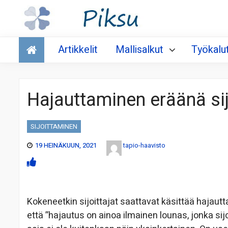
Talous
Artikkelit
Mallisalkut
Työkalu
Hajauttaminen eräänä si
SIJOITTAMINEN
19 HEINÄKUUN, 2021
tapio-haavisto
Kokeneetkin sijoittajat saattavat käsittää hajaut
että ”hajautus on ainoa ilmainen lounas, jonka sijo