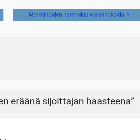
Markkinoiden hermoilua voi ennakoida
n eräänä sijoittajan haasteena
”