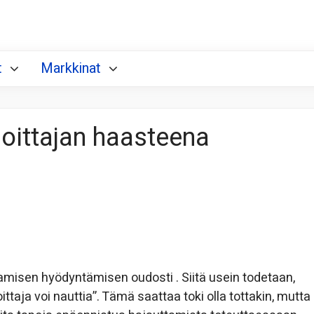
t
Markkinat
joittajan haasteena
tamisen hyödyntämisen oudosti . Siitä usein todetaan,
ittaja voi nauttia”. Tämä saattaa toki olla tottakin, mutta