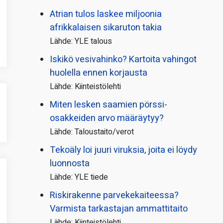
Atrian tulos laskee miljoonia
afrikkalaisen sikaruton takia
Lähde: YLE talous
Iskikö vesivahinko? Kartoita vahingot
huolella ennen korjausta
Lähde: Kiinteistölehti
Miten lesken saamien pörssi­
osakkeiden arvo määräytyy?
Lähde: Taloustaito/verot
Tekoäly loi juuri viruksia, joita ei löydy
luonnosta
Lähde: YLE tiede
Riskirakenne parvekekaiteessa?
Varmista tarkastajan ammattitaito
Lähde: Kiinteistölehti