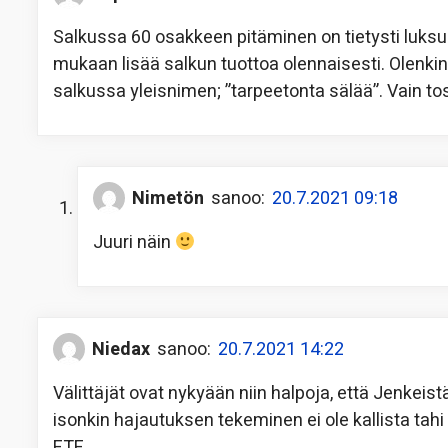
Salkussa 60 osakkeen pitäminen on tietysti luksust
mukaan lisää salkun tuottoa olennaisesti. Olenkin
salkussa yleisnimen; ”tarpeetonta sälää”. Vain tos
Nimetön
sanoo:
20.7.2021 09:18
Juuri näin
Niedax
sanoo:
20.7.2021 14:22
Välittäjät ovat nykyään niin halpoja, että Jenkeis
isonkin hajautuksen tekeminen ei ole kallista tah
ETF.