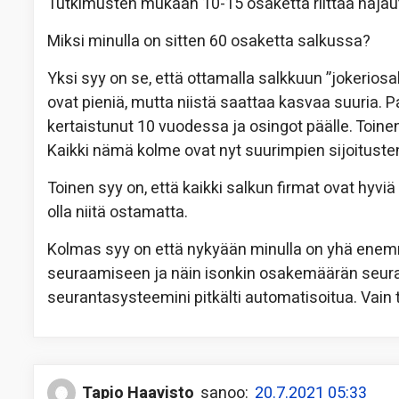
Tutkimusten mukaan 10-15 osaketta riittää haja
Miksi minulla on sitten 60 osaketta salkussa?
Yksi syy on se, että ottamalla salkkuun ”jokeriosa
ovat pieniä, mutta niistä saattaa kasvaa suuria. P
kertaistunut 10 vuodessa ja osingot päälle. Toinen
Kaikki nämä kolme ovat nyt suurimpien sijoituste
Toinen syy on, että kaikki salkun firmat ovat hyviä
olla niitä ostamatta.
Kolmas syy on että nykyään minulla on yhä enemm
seuraamiseen ja näin isonkin osakemäärän seur
seurantasysteemini pitkälti automatisoitua. Vain
Tapio Haavisto
sanoo:
20.7.2021 05:33