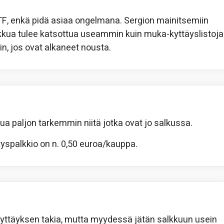
ETF, enkä pidä asiaa ongelmana. Sergion mainitsemiin
salkkua tulee katsottua useammin kuin muka-kyttäyslistoja
in, jos ovat alkaneet nousta.
tua paljon tarkemmin niitä jotka ovat jo salkussa.
ityspalkkio on n. 0,50 euroa/kauppa.
kyttäyksen takia, mutta myydessä jätän salkkuun usein