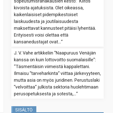
sopeutumisrahakausien kesto
: “
Kiitos
kivoista ajatuksista. Olet oikeassa,
kaikenlaisiset pidempikestoiset
laiskuudesta ja joutilaisuudesta
maksettavat kannusteet pitäisi lyhentää.
Erityisesti voisi olettaa että
kansanedustajat ovat…
”
J. V. Vahe
artikkeliin
”Naapuruus Venäjän
kanssa on kuin lottovoitto suomalaisille”
:
“
Täsmentäisin viimeistä kappalettani.
Ilmaisu ”tarveharkinta” viittaa järkevyyteen,
mutta asia on myös juridinen. Perustuslaki
”velvoittaa” julkista sektoria huolehtimaan
perusopetuksesta ja sotesta,…
”
SISÄLTÖ