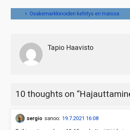
Artikkelien
Osakemarkkinoiden kehitys eri maissa
selaus
Tapio Haavisto
10 thoughts on “
Hajauttamine
sergio
sanoo:
19.7.2021 16:08