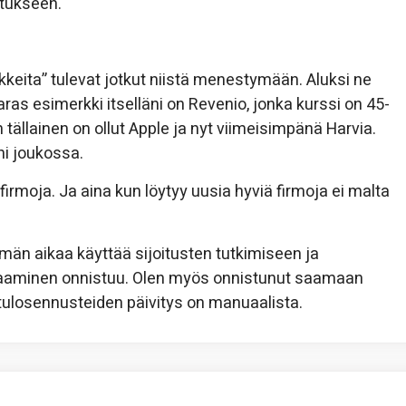
utukseen.
kkeita” tulevat jotkut niistä menestymään. Aluksi ne
aras esimerkki itselläni on Revenio, jonka kurssi on 45-
 tällainen on ollut Apple ja nyt viimeisimpänä Harvia.
ni joukossa.
 firmoja. Ja aina kun löytyy uusia hyviä firmoja ei malta
än aikaa käyttää sijoitusten tutkimiseen ja
aaminen onnistuu. Olen myös onnistunut saamaan
 tulosennusteiden päivitys on manuaalista.