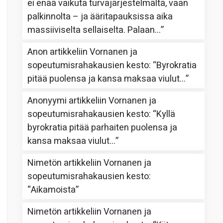
ei enää vaikuta turvajärjestelmältä, vaan
palkinnolta – ja ääritapauksissa aika
massiiviselta sellaiselta. Palaan…
”
Anon
artikkeliin
Vornanen ja
sopeutumisrahakausien kesto
: “
Byrokratia
pitää puolensa ja kansa maksaa viulut…
”
Anonyymi
artikkeliin
Vornanen ja
sopeutumisrahakausien kesto
: “
Kyllä
byrokratia pitää parhaiten puolensa ja
kansa maksaa viulut…
”
Nimetön
artikkeliin
Vornanen ja
sopeutumisrahakausien kesto
:
“
Aikamoista
”
Nimetön
artikkeliin
Vornanen ja