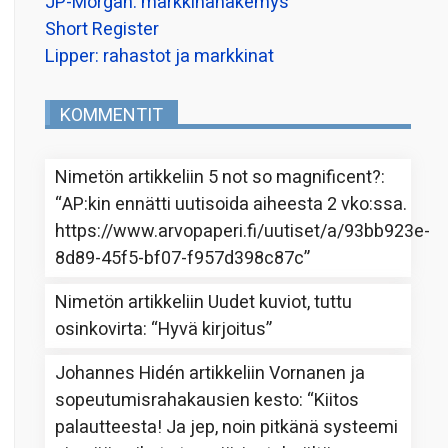
JP-Morgan: markkinanäkemys
Short Register
Lipper: rahastot ja markkinat
KOMMENTIT
Nimetön
artikkeliin
5 not so magnificent?
:
“
AP:kin ennätti uutisoida aiheesta 2 vko:ssa.
https://www.arvopaperi.fi/uutiset/a/93bb923e-
8d89-45f5-bf07-f957d398c87c
”
Nimetön
artikkeliin
Uudet kuviot, tuttu
osinkovirta
: “
Hyvä kirjoitus
”
Johannes Hidén
artikkeliin
Vornanen ja
sopeutumisrahakausien kesto
: “
Kiitos
palautteesta! Ja jep, noin pitkänä systeemi