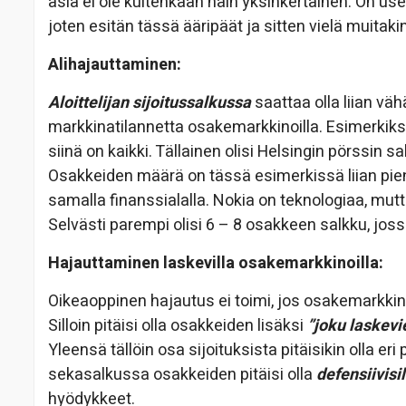
asia ei ole kuitenkaan näin yksinkertainen. On us
joten esitän tässä ääripäät ja sitten vielä muitakin
Alihajauttaminen:
Aloittelijan sijoitussalkussa
saattaa olla liian väh
markkinatilannetta osakemarkkinoilla. Esimerkiks
siinä on kaikki. Tällainen olisi Helsingin pörssin 
Osakkeiden määrä on tässä esimerkissä liian pien
samalla finanssialalla. Nokia on teknologiaa, mutta
Selvästi parempi olisi 6 – 8 osakkeen salkku, jossa 
Hajauttaminen laskevilla osakemarkkinoilla:
Oikeaoppinen hajautus ei toimi, jos osakemarkk
Silloin pitäisi olla osakkeiden lisäksi
”joku laskev
Yleensä tällöin osa sijoituksista pitäisikin olla eri
sekasalkussa osakkeiden pitäisi olla
defensiivisil
hyödykkeet.