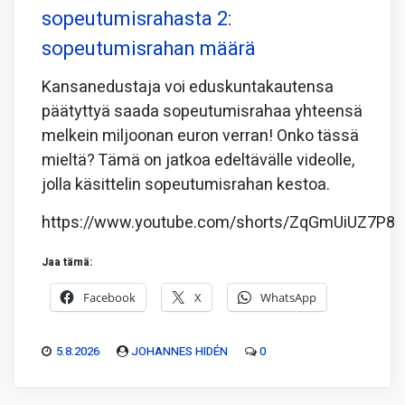
sopeutumisrahasta 2:
sopeutumisrahan määrä
Kansanedustaja voi eduskuntakautensa
päätyttyä saada sopeutumisrahaa yhteensä
melkein miljoonan euron verran! Onko tässä
mieltä? Tämä on jatkoa edeltävälle videolle,
jolla käsittelin sopeutumisrahan kestoa.
https://www.youtube.com/shorts/ZqGmUiUZ7P8
Jaa tämä:
Facebook
X
WhatsApp
5.8.2026
JOHANNES HIDÉN
0