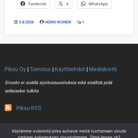
Facebook
X
WhatsApp
3.8.2026
HEIKKI IKONEN
1
Piksu Oy
|
Toimitus
|
Käyttöehdot
|
Mediakortti
Sivusto ei sisällä sijoitussuosituksia eikä sisältöä pidä
sellaiseksi tulkita
Piksu RSS
Käytämme evästeitä jotka auttavat meitä tuottamaan sinulle
parhaan kokemuksen sivustollamme. Tämä lienee ok?