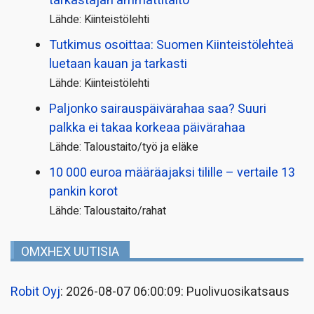
tarkastajan ammattitaito
Lähde: Kiinteistölehti
Tutkimus osoittaa: Suomen Kiinteistölehteä
luetaan kauan ja tarkasti
Lähde: Kiinteistölehti
Paljonko sairauspäivä­rahaa saa? Suuri
palkka ei takaa korkeaa päivärahaa
Lähde: Taloustaito/työ ja eläke
10 000 euroa määräajaksi tilille – vertaile 13
pankin korot
Lähde: Taloustaito/rahat
OMXHEX UUTISIA
Robit Oyj
: 2026-08-07 06:00:09: Puolivuosikatsaus