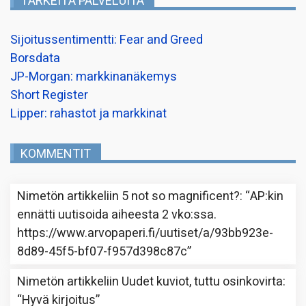
TÄRKEITÄ PALVELUITA
Sijoitussentimentti: Fear and Greed
Borsdata
JP-Morgan: markkinanäkemys
Short Register
Lipper: rahastot ja markkinat
KOMMENTIT
Nimetön
artikkeliin
5 not so magnificent?
: “
AP:kin
ennätti uutisoida aiheesta 2 vko:ssa.
https://www.arvopaperi.fi/uutiset/a/93bb923e-
8d89-45f5-bf07-f957d398c87c
”
Nimetön
artikkeliin
Uudet kuviot, tuttu osinkovirta
:
“
Hyvä kirjoitus
”