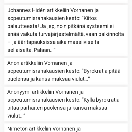
Johannes Hidén
artikkeliin
Vornanen ja
sopeutumisrahakausien kesto
: “
Kiitos
palautteesta! Ja jep, noin pitkänä systeemi ei
enää vaikuta turvajärjestelmältä, vaan palkinnolta
– ja ääritapauksissa aika massiiviselta
sellaiselta. Palaan…
”
Anon
artikkeliin
Vornanen ja
sopeutumisrahakausien kesto
: “
Byrokratia pitää
puolensa ja kansa maksaa viulut…
”
Anonyymi
artikkeliin
Vornanen ja
sopeutumisrahakausien kesto
: “
Kyllä byrokratia
pitää parhaiten puolensa ja kansa maksaa
viulut…
”
Nimetön
artikkeliin
Vornanen ja