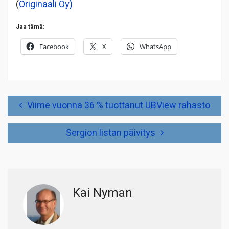
(
Originaali Oy)
Jaa tämä:
Facebook
X
WhatsApp
Artikkelien
Viime vuonna 36 % tuottanut UBView rahasto
selaus
Sergion listan päivitys
Kai Nyman