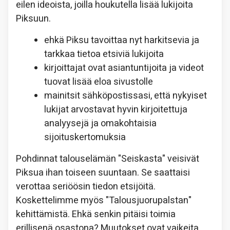
eilen ideoista, joilla houkutella lisää lukijoita
Piksuun.
ehkä Piksu tavoittaa nyt harkitsevia ja
tarkkaa tietoa etsiviä lukijoita
kirjoittajat ovat asiantuntijoita ja videot
tuovat lisää eloa sivustolle
mainitsit sähköpostissasi, että nykyiset
lukijat arvostavat hyvin kirjoitettuja
analyysejä ja omakohtaisia
sijoituskertomuksia
Pohdinnat talouselämän "Seiskasta" veisivät
Piksua ihan toiseen suuntaan. Se saattaisi
verottaa seriöösin tiedon etsijöitä.
Koskettelimme myös "Talousjuorupalstan"
kehittämistä. Ehkä senkin pitäisi toimia
erillisenä osastona? Muutokset ovat vaikeita.