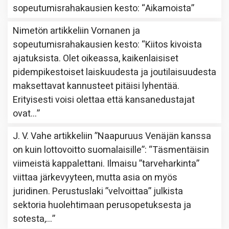
sopeutumisrahakausien kesto
: “
Aikamoista
”
Nimetön
artikkeliin
Vornanen ja
sopeutumisrahakausien kesto
: “
Kiitos kivoista
ajatuksista. Olet oikeassa, kaikenlaisiset
pidempikestoiset laiskuudesta ja joutilaisuudesta
maksettavat kannusteet pitäisi lyhentää.
Erityisesti voisi olettaa että kansanedustajat
ovat…
”
J. V. Vahe
artikkeliin
”Naapuruus Venäjän kanssa
on kuin lottovoitto suomalaisille”
: “
Täsmentäisin
viimeistä kappalettani. Ilmaisu ”tarveharkinta”
viittaa järkevyyteen, mutta asia on myös
juridinen. Perustuslaki ”velvoittaa” julkista
sektoria huolehtimaan perusopetuksesta ja
sotesta,…
”