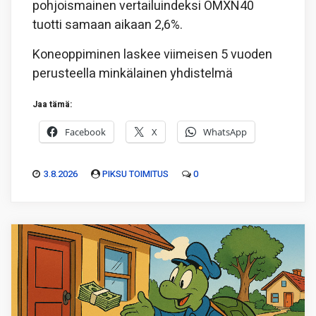
pohjoismainen vertailuindeksi OMXN40
tuotti samaan aikaan 2,6%.
Koneoppiminen laskee viimeisen 5 vuoden
perusteella minkälainen yhdistelmä
Jaa tämä:
Facebook
X
WhatsApp
3.8.2026
PIKSU TOIMITUS
0