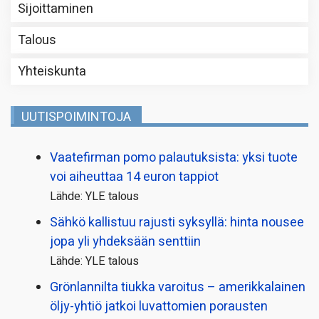
Sijoittaminen
Talous
Yhteiskunta
UUTISPOIMINTOJA
Vaatefirman pomo palautuksista: yksi tuote
voi aiheuttaa 14 euron tappiot
Lähde: YLE talous
Sähkö kallistuu rajusti syksyllä: hinta nousee
jopa yli yhdeksään senttiin
Lähde: YLE talous
Grönlannilta tiukka varoitus – amerikkalainen
öljy-yhtiö jatkoi luvattomien porausten