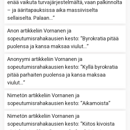
enää vaikuta turvajärjestelmältä, vaan palkinnolta
– ja ääritapauksissa aika massiiviselta
sellaiselta. Palaan…
”
Anon
artikkeliin
Vornanen ja
sopeutumisrahakausien kesto
: “
Byrokratia pitää
puolensa ja kansa maksaa viulut…
”
Anonyymi
artikkeliin
Vornanen ja
sopeutumisrahakausien kesto
: “
Kyllä byrokratia
pitää parhaiten puolensa ja kansa maksaa
viulut…
”
Nimetön
artikkeliin
Vornanen ja
sopeutumisrahakausien kesto
: “
Aikamoista
”
Nimetön
artikkeliin
Vornanen ja
sopeutumisrahakausien kesto
: “
Kiitos kivoista