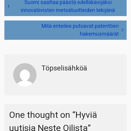
Suomi saattaa päästä edelläkävijäksi
selaus
innovatiivisten metsätuotteiden tekijänä
Mitä enteilee putoavat patenttien
hakemusmäärät
Töpselisähköä
One thought on “
Hyviä
uutisia Neste Oilista
”