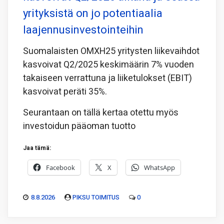
yrityksistä on jo potentiaalia
laajennusinvestointeihin
Suomalaisten OMXH25 yritysten liikevaihdot
kasvoivat Q2/2025 keskimäärin 7% vuoden
takaiseen verrattuna ja liiketulokset (EBIT)
kasvoivat peräti 35%.
Seurantaan on tällä kertaa otettu myös
investoidun pääoman tuotto
Jaa tämä:
Facebook
X
WhatsApp
8.8.2026
PIKSU TOIMITUS
0