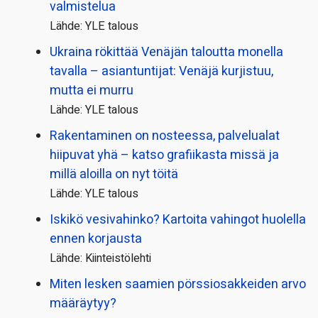
valmistelua
Lähde: YLE talous
Ukraina rökittää Venäjän taloutta monella
tavalla – asiantuntijat: Venäjä kurjistuu,
mutta ei murru
Lähde: YLE talous
Rakentaminen on nosteessa, palvelualat
hiipuvat yhä – katso grafiikasta missä ja
millä aloilla on nyt töitä
Lähde: YLE talous
Iskikö vesivahinko? Kartoita vahingot huolella
ennen korjausta
Lähde: Kiinteistölehti
Miten lesken saamien pörssi­osakkeiden arvo
määräytyy?