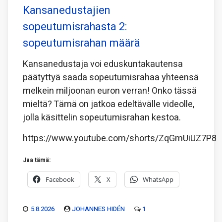
Kansanedustajien
sopeutumisrahasta 2:
sopeutumisrahan määrä
Kansanedustaja voi eduskuntakautensa
päätyttyä saada sopeutumisrahaa yhteensä
melkein miljoonan euron verran! Onko tässä
mieltä? Tämä on jatkoa edeltävälle videolle,
jolla käsittelin sopeutumisrahan kestoa.
https://www.youtube.com/shorts/ZqGmUiUZ7P8
Jaa tämä:
Facebook
X
WhatsApp
5.8.2026
JOHANNES HIDÉN
1