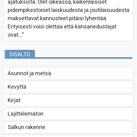
ajatuksista. Olet oikeassa, kaikenlaisiset
pidempikestoiset laiskuudesta ja joutilaisuudesta
maksettavat kannusteet pitäisi lyhentää.
Erityisesti voisi olettaa että kansanedustajat
ovat…
”
SISÄLTÖ
Asunnot ja metsä
Kevyttä
Kirjat
Lajittelematon
Salkun rakenne