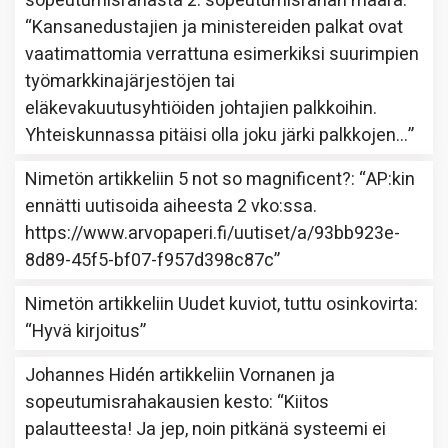
sopeutumisrahasta 2: sopeutumisrahan määrä
:
“
Kansanedustajien ja ministereiden palkat ovat
vaatimattomia verrattuna esimerkiksi suurimpien
työmarkkinajärjestöjen tai
eläkevakuutusyhtiöiden johtajien palkkoihin.
Yhteiskunnassa pitäisi olla joku järki palkkojen…
”
Nimetön
artikkeliin
5 not so magnificent?
: “
AP:kin
ennätti uutisoida aiheesta 2 vko:ssa.
https://www.arvopaperi.fi/uutiset/a/93bb923e-
8d89-45f5-bf07-f957d398c87c
”
Nimetön
artikkeliin
Uudet kuviot, tuttu osinkovirta
:
“
Hyvä kirjoitus
”
Johannes Hidén
artikkeliin
Vornanen ja
sopeutumisrahakausien kesto
: “
Kiitos
palautteesta! Ja jep, noin pitkänä systeemi ei