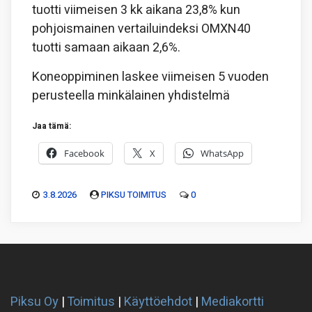
tuotti viimeisen 3 kk aikana 23,8% kun
pohjoismainen vertailuindeksi OMXN40
tuotti samaan aikaan 2,6%.
Koneoppiminen laskee viimeisen 5 vuoden
perusteella minkälainen yhdistelmä
Jaa tämä:
Facebook
X
WhatsApp
3.8.2026
PIKSU TOIMITUS
0
Piksu Oy
|
Toimitus
|
Käyttöehdot
|
Mediakortti