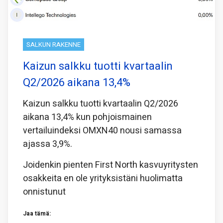
SALKUN RAKENNE
Kaizun salkku tuotti kvartaalin
Q2/2026 aikana 13,4%
Kaizun salkku tuotti kvartaalin Q2/2026
aikana 13,4% kun pohjoismainen
vertailuindeksi OMXN40 nousi samassa
ajassa 3,9%.
Joidenkin pienten First North kasvuyritysten
osakkeita en ole yrityksistäni huolimatta
onnistunut
Jaa tämä: