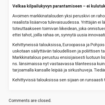
Velkaa kilpailukyvyn parantamiseen – ei kulutu
Avoimen markkinatalouden yksi peruskivi on rahoi
reaalista lisäarvoa tulevaisuudessa. Yrittäjän ei 
toteuttaakseen toimivan liikeidean, joka onnistue
ettei tahot, joilla rahaa on, synnytä uusia innovaa
Kehittyneissä talouksissa, Euroopassa ja Pohjois
uskotaan säilyttävän taloudellisen ja poliittisen t
Markkinatalous perustuu ensisijaisesti luotuun l
ns. länsimaissa nyt vastaavassa tilanteessa kui
tarjoamalla kansalle leipää ja sirkushuveja. Tied
Kehittyvissä talouksissa sen sijaan on runsaasti t
Comments are closed.