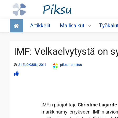
Talous
Artikkelit
Mallisalkut
Työkalu
IMF: Velkaelvytystä on s
21 ELOKUUN, 2011
piksu-toimitus
IMF:n pääjohtaja
Christine Lagarde
markkinamyllerrykseen. IMF:n arvion 