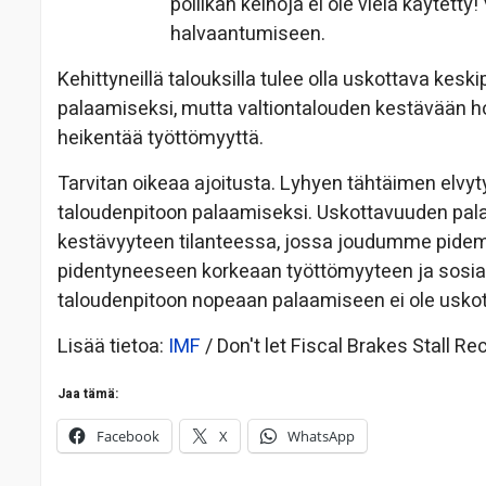
poliikan keinoja ei ole vielä käytet
halvaantumiseen.
Kehittyneillä talouksilla tulee olla uskottava kes
palaamiseksi, mutta valtiontalouden kestävään h
heikentää työttömyyttä.
Tarvitan oikeaa ajoitusta. Lyhyen tähtäimen elvyt
taloudenpitoon palaamiseksi. Uskottavuuden pal
kestävyyteen tilanteessa, jossa joudumme pidem
pidentyneeseen korkeaan työttömyyteen ja sosi
taloudenpitoon nopeaan palaamiseen ei ole uskotta
Lisää tietoa:
IMF
/ Don't let Fiscal Brakes Stall Re
Jaa tämä:
Facebook
X
WhatsApp