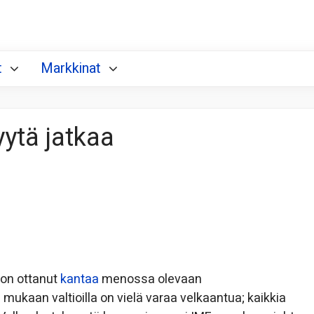
t
Markkinat
yytä jatkaa
on ottanut
kantaa
menossa olevaan
mukaan valtioilla on vielä varaa velkaantua; kaikkia