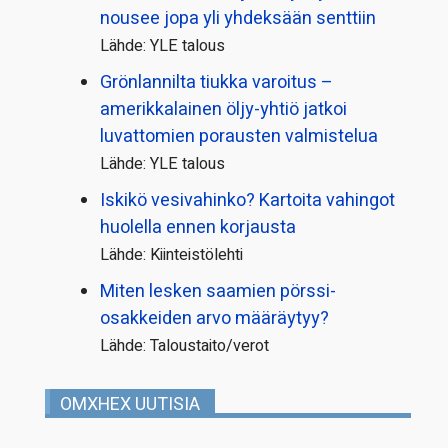
nousee jopa yli yhdeksään senttiin
Lähde: YLE talous
Grönlannilta tiukka varoitus –
amerikkalainen öljy-yhtiö jatkoi
luvattomien porausten valmistelua
Lähde: YLE talous
Iskikö vesivahinko? Kartoita vahingot
huolella ennen korjausta
Lähde: Kiinteistölehti
Miten lesken saamien pörssi­
osakkeiden arvo määräytyy?
Lähde: Taloustaito/verot
OMXHEX UUTISIA