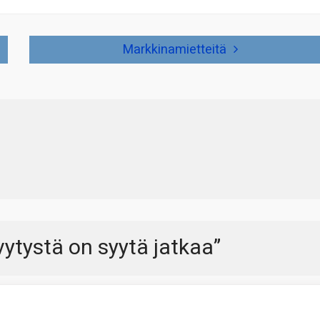
Markkinamietteitä
vytystä on syytä jatkaa
”