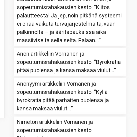
sopeutumisrahakausien kesto
: “
Kiitos
palautteesta! Ja jep, noin pitkänä systeemi
ei enää vaikuta turvajärjestelmältä, vaan
palkinnolta – ja ääritapauksissa aika
massiiviselta sellaiselta. Palaan…
”
Anon
artikkeliin
Vornanen ja
sopeutumisrahakausien kesto
: “
Byrokratia
pitää puolensa ja kansa maksaa viulut…
”
Anonyymi
artikkeliin
Vornanen ja
sopeutumisrahakausien kesto
: “
Kyllä
byrokratia pitää parhaiten puolensa ja
kansa maksaa viulut…
”
Nimetön
artikkeliin
Vornanen ja
sopeutumisrahakausien kesto
: