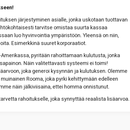
kseen!
tuksen järjestyminen asialle, jonka uskotaan tuottavan
lähtökohtaisesti tarvitse omistaa suurta kassaa
ssaan luo hyvinvointia ympäristöön. Yleensä on niin,
tioita. Esimerkkinä suuret korporaatiot.
-Amerikassa, pyritään rahoittamaan kulutusta, jonka
asapainon. Näin valitettavasti systeemi ei toimi!
isäarvoon, joka generoi kysynnän ja kulutuksen. Olemme
n muinainen Rooma, joka pyrki kehittymään edelleen
ämme näin jälkiviisaina, ettei homma onnistunut.
arvetta rahoitukselle, joka synnyttää reaalista lisäarvoa.