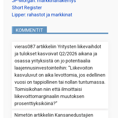
JP-Morgan: markkinanäkemys
Short Register
Lipper: rahastot ja markkinat
KOMMENTIT
vieras087
artikkeliin
Yritysten liikevaihdot
ja tulokset kasvoivat Q2/2026 aikana ja
osassa yrityksistä on jo potentiaalia
laajennusinvestointeihin
: “
Liikevoiton
kasvuluvut on aika levottomia, jos edellinen
vuosi on tappiollinen tai nollan tuntumassa.
Toimisikohan niin että ilmoittaisi
liikevoittomarginaalin muutoksen
prosenttiyksiköinä?
”
Nimetön
artikkeliin
Kansanedustajien