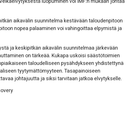
ty! Velkaelvytyksestä luopuminen voi IMF:n mukaan johtaa
kipitkän aikavälin suunnitelma kestävään taloudenpitoon
oitoon nopea palaaminen voi vahingoittaa elpymistä ja
ystä ja keskipitkän aikavälin suunnitelmaa järkevään
auttaminen on tärkeää. Kukapa uskoisi säästötoimien
piaikaiseen taloudelliseen pysähdykseen yhdistettynä
aaliseen tyytymättömyyteen. Tasapainoiseen
vaa johtajuutta ja siksi tarvitaan jatkoa elvytykselle.
covery