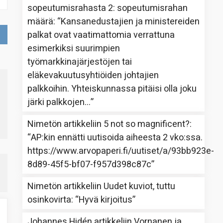
sopeutumisrahasta 2: sopeutumisrahan
määrä
: “
Kansanedustajien ja ministereiden
palkat ovat vaatimattomia verrattuna
esimerkiksi suurimpien
työmarkkinajärjestöjen tai
eläkevakuutusyhtiöiden johtajien
palkkoihin. Yhteiskunnassa pitäisi olla joku
järki palkkojen…
”
Nimetön
artikkeliin
5 not so magnificent?
:
“
AP:kin ennätti uutisoida aiheesta 2 vko:ssa.
https://www.arvopaperi.fi/uutiset/a/93bb923e-
8d89-45f5-bf07-f957d398c87c
”
Nimetön
artikkeliin
Uudet kuviot, tuttu
osinkovirta
: “
Hyvä kirjoitus
”
Johannes Hidén
artikkeliin
Vornanen ja