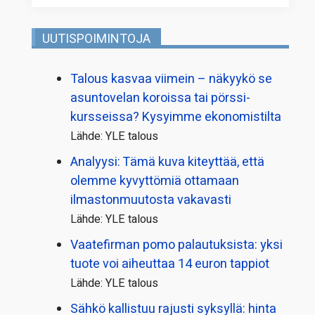
UUTISPOIMINTOJA
Talous kasvaa viimein – näkyykö se
asuntovelan koroissa tai pörssi­
kursseissa? Kysyimme ekonomistilta
Lähde: YLE talous
Analyysi: Tämä kuva kiteyttää, että
olemme kyvyttömiä ottamaan
ilmaston­muutosta vakavasti
Lähde: YLE talous
Vaatefirman pomo palautuksista: yksi
tuote voi aiheuttaa 14 euron tappiot
Lähde: YLE talous
Sähkö kallistuu rajusti syksyllä: hinta