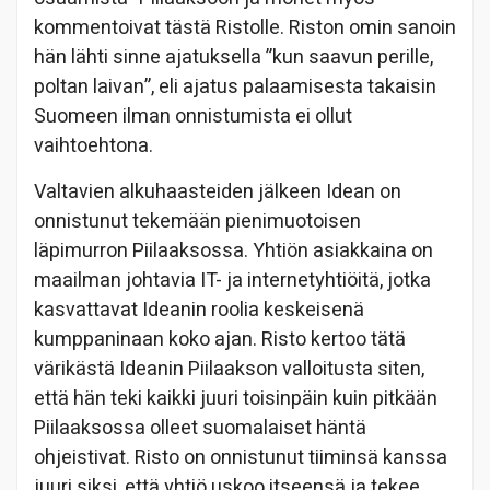
kommentoivat tästä Ristolle. Riston omin sanoin
hän lähti sinne ajatuksella ”kun saavun perille,
poltan laivan”, eli ajatus palaamisesta takaisin
Suomeen ilman onnistumista ei ollut
vaihtoehtona.
Valtavien alkuhaasteiden jälkeen Idean on
onnistunut tekemään pienimuotoisen
läpimurron Piilaaksossa. Yhtiön asiakkaina on
maailman johtavia IT- ja internetyhtiöitä, jotka
kasvattavat Ideanin roolia keskeisenä
kumppaninaan koko ajan. Risto kertoo tätä
värikästä Ideanin Piilaakson valloitusta siten,
että hän teki kaikki juuri toisinpäin kuin pitkään
Piilaaksossa olleet suomalaiset häntä
ohjeistivat. Risto on onnistunut tiiminsä kanssa
juuri siksi, että yhtiö uskoo itseensä ja tekee