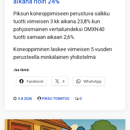
aikana noin 24%
Piksun koneoppimiseen perustuva salkku
tuotti viimeisen 3 kk aikana 23,8% kun
pohjoismainen vertailuindeksi OMXN40
tuotti samaan aikaan 2,6%.
Koneoppiminen laskee viimeisen 5 vuoden
perusteella minkälainen yhdistelmä
Jaa tämä:
Facebook
X
WhatsApp
3.8.2026
PIKSU TOIMITUS
0