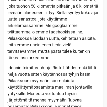
joka tuohon 50 kilometria pitkään ja 8 kilometriä
leveään alueeseen liittyy. Siellä syntyy koko ajan
uutta sanastoa, jota käytämme
arkielämässämme. Me googlaamme,
tviittaamme, olemme facebookissa jne.
Piilaaksossa luodaan uutta, kehitetään asioita,
joita emme usein edes tiedä vielä
tarvitsevamme, mutta joista tulee kuitenkin
tärkeä osa arkeamme.
Ideanin toimitusjohtaja Risto Lähdesmäki lähti
neljä vuotta sitten käytännössä tyhjin käsin
Piilaaksoon myymään suomalaista
käyttöliittymäosaamista maailman johtaville
yrityksille. Monesta voi tuntua täysin
järjettömältä mennä myymään ”luovaa
osaamista” Piilaaksoon ja monet myös