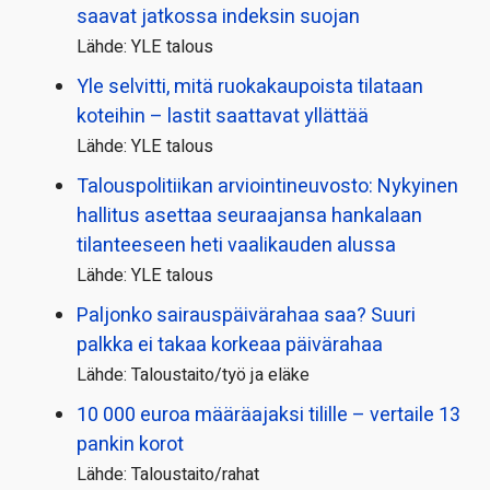
saavat jatkossa indeksin suojan
Lähde: YLE talous
Yle selvitti, mitä ruokakaupoista tilataan
koteihin – lastit saattavat yllättää
Lähde: YLE talous
Talous­politiikan arviointi­neuvosto: Nykyinen
hallitus asettaa seuraajansa hankalaan
tilanteeseen heti vaalikauden alussa
Lähde: YLE talous
Paljonko sairauspäivä­rahaa saa? Suuri
palkka ei takaa korkeaa päivärahaa
Lähde: Taloustaito/työ ja eläke
10 000 euroa määräajaksi tilille – vertaile 13
pankin korot
Lähde: Taloustaito/rahat