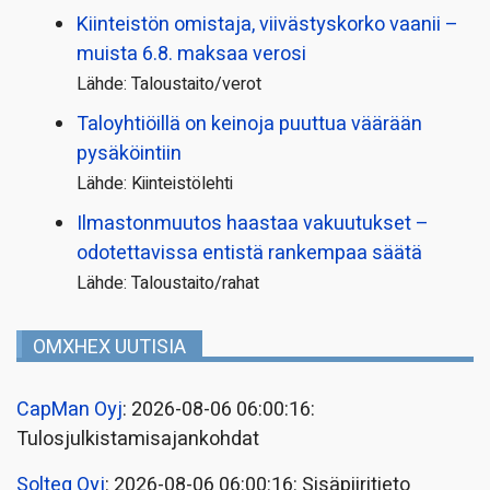
Kiinteistön omistaja, viivästyskorko vaanii –
muista 6.8. maksaa verosi
Lähde: Taloustaito/verot
Taloyhtiöillä on keinoja puuttua väärään
pysäköintiin
Lähde: Kiinteistölehti
Ilmastonmuutos haastaa vakuutukset –
odotettavissa entistä rankempaa säätä
Lähde: Taloustaito/rahat
OMXHEX UUTISIA
CapMan Oyj
: 2026-08-06 06:00:16:
Tulosjulkistamisajankohdat
Solteq Oyj
: 2026-08-06 06:00:16: Sisäpiiritieto