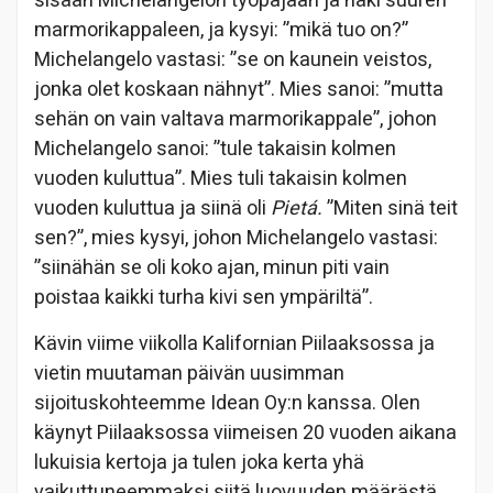
sisään Michelangelon työpajaan ja näki suuren
marmorikappaleen, ja kysyi: ”mikä tuo on?”
Michelangelo vastasi: ”se on kaunein veistos,
jonka olet koskaan nähnyt”. Mies sanoi: ”mutta
sehän on vain valtava marmorikappale”, johon
Michelangelo sanoi: ”tule takaisin kolmen
vuoden kuluttua”. Mies tuli takaisin kolmen
vuoden kuluttua ja siinä oli
Pietá.
”Miten sinä teit
sen?”, mies kysyi, johon Michelangelo vastasi:
”siinähän se oli koko ajan, minun piti vain
poistaa kaikki turha kivi sen ympäriltä”.
Kävin viime viikolla Kalifornian Piilaaksossa ja
vietin muutaman päivän uusimman
sijoituskohteemme Idean Oy:n kanssa. Olen
käynyt Piilaaksossa viimeisen 20 vuoden aikana
lukuisia kertoja ja tulen joka kerta yhä
vaikuttuneemmaksi siitä luovuuden määrästä,