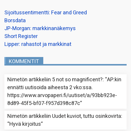
Sijoitussentimentti: Fear and Greed
Borsdata
JP-Morgan: markkinanäkemys
Short Register
Lipper: rahastot ja markkinat
KOMMENTIT
Nimetön
artikkeliin
5 not so magnificent?
: “
AP:kin
ennätti uutisoida aiheesta 2 vko:ssa.
https://www.arvopaperi.fi/uutiset/a/93bb923e-
8d89-45f5-bf07-f957d398c87c
”
Nimetön
artikkeliin
Uudet kuviot, tuttu osinkovirta
:
“
Hyvä kirjoitus
”