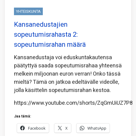
YHTEISKUNTA
Kansanedustajien
sopeutumisrahasta 2:
sopeutumisrahan määrä
Kansanedustaja voi eduskuntakautensa
päätyttyä saada sopeutumisrahaa yhteensä
melkein miljoonan euron verran! Onko tässä
mieltä? Tämä on jatkoa edeltävälle videolle,
jolla käsittelin sopeutumisrahan kestoa.
https://www.youtube.com/shorts/ZqGmUiUZ7P8
Jaa tämä:
Facebook
X
WhatsApp