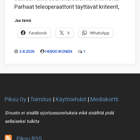
Parhaat teleoperaattorit täyttävät kriteerit,
Jaa tämä:
Facebook
X
WhatsApp
3.8.2026
HEIKKI IKONEN
1
Piksu Oy
|
Toimitus
|
Käyttöehdot
|
Mediakortti
Sivusto ei sisällä sijoitussuosituksia eikä sisältöä pidä
sellaiseksi tulkita
Piksu RSS