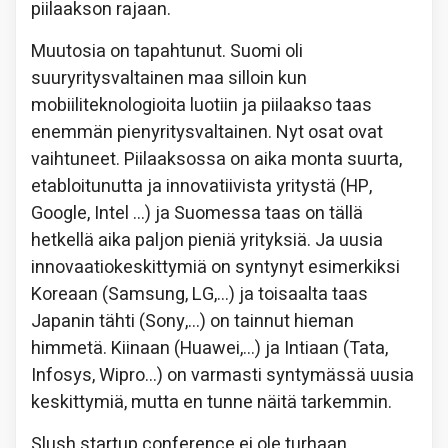
piilaakson rajaan.
Muutosia on tapahtunut. Suomi oli
suuryritysvaltainen maa silloin kun
mobiiliteknologioita luotiin ja piilaakso taas
enemmän pienyritysvaltainen. Nyt osat ovat
vaihtuneet. Piilaaksossa on aika monta suurta,
etabloitunutta ja innovatiivista yritystä (HP,
Google, Intel …) ja Suomessa taas on tällä
hetkellä aika paljon pieniä yrityksiä. Ja uusia
innovaatiokeskittymiä on syntynyt esimerkiksi
Koreaan (Samsung, LG,…) ja toisaalta taas
Japanin tähti (Sony,…) on tainnut hieman
himmetä. Kiinaan (Huawei,…) ja Intiaan (Tata,
Infosys, Wipro…) on varmasti syntymässä uusia
keskittymiä, mutta en tunne näitä tarkemmin.
Slush startup conference ei ole turhaan