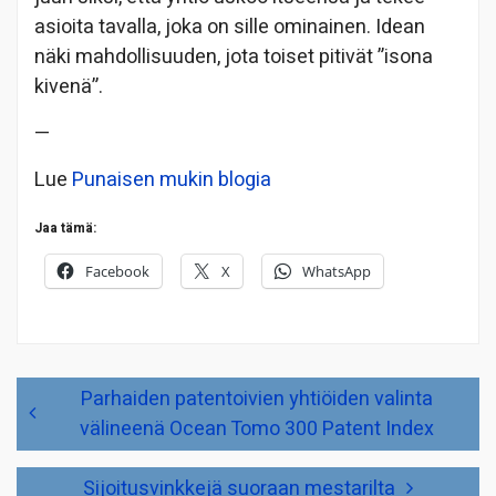
asioita tavalla, joka on sille ominainen. Idean
näki mahdollisuuden, jota toiset pitivät ”isona
kivenä”.
—
Lue
Punaisen mukin blogia
Jaa tämä:
Facebook
X
WhatsApp
Artikkelien
Parhaiden patentoivien yhtiöiden valinta
selaus
välineenä Ocean Tomo 300 Patent Index
Sijoitusvinkkejä suoraan mestarilta