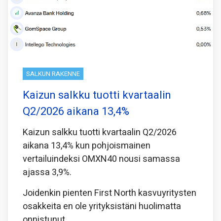
SALKUN RAKENNE
Kaizun salkku tuotti kvartaalin
Q2/2026 aikana 13,4%
Kaizun salkku tuotti kvartaalin Q2/2026
aikana 13,4% kun pohjoismainen
vertailuindeksi OMXN40 nousi samassa
ajassa 3,9%.
Joidenkin pienten First North kasvuyritysten
osakkeita en ole yrityksistäni huolimatta
onnistunut