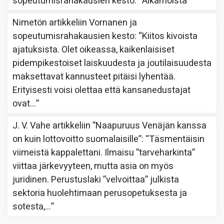
sopeutumisrahakausien kesto
: “
Aikamoista
”
Nimetön
artikkeliin
Vornanen ja
sopeutumisrahakausien kesto
: “
Kiitos kivoista
ajatuksista. Olet oikeassa, kaikenlaisiset
pidempikestoiset laiskuudesta ja joutilaisuudesta
maksettavat kannusteet pitäisi lyhentää.
Erityisesti voisi olettaa että kansanedustajat
ovat…
”
J. V. Vahe
artikkeliin
”Naapuruus Venäjän kanssa
on kuin lottovoitto suomalaisille”
: “
Täsmentäisin
viimeistä kappalettani. Ilmaisu ”tarveharkinta”
viittaa järkevyyteen, mutta asia on myös
juridinen. Perustuslaki ”velvoittaa” julkista
sektoria huolehtimaan perusopetuksesta ja
sotesta,…
”