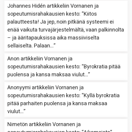
Johannes Hidén
artikkeliin
Vornanen ja
sopeutumisrahakausien kesto
: “
Kiitos
palautteesta! Ja jep, noin pitkänä systeemi ei
enää vaikuta turvajärjestelmältä, vaan palkinnolta
– ja ääritapauksissa aika massiiviselta
sellaiselta. Palaan…
”
Anon
artikkeliin
Vornanen ja
sopeutumisrahakausien kesto
: “
Byrokratia pitää
puolensa ja kansa maksaa viulut…
”
Anonyymi
artikkeliin
Vornanen ja
sopeutumisrahakausien kesto
: “
Kyllä byrokratia
pitää parhaiten puolensa ja kansa maksaa
viulut…
”
Nimetön
artikkeliin
Vornanen ja