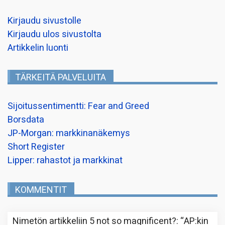
Kirjaudu sivustolle
Kirjaudu ulos sivustolta
Artikkelin luonti
TÄRKEITÄ PALVELUITA
Sijoitussentimentti: Fear and Greed
Borsdata
JP-Morgan: markkinanäkemys
Short Register
Lipper: rahastot ja markkinat
KOMMENTIT
Nimetön
artikkeliin
5 not so magnificent?
: “
AP:kin