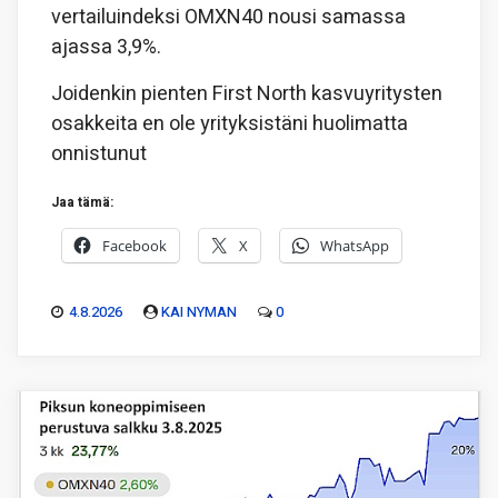
vertailuindeksi OMXN40 nousi samassa
ajassa 3,9%.
Joidenkin pienten First North kasvuyritysten
osakkeita en ole yrityksistäni huolimatta
onnistunut
Jaa tämä:
Facebook
X
WhatsApp
4.8.2026
KAI NYMAN
0