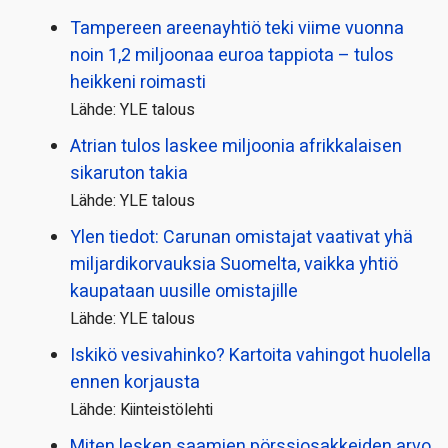
Tampereen areenayhtiö teki viime vuonna
noin 1,2 miljoonaa euroa tappiota – tulos
heikkeni roimasti
Lähde: YLE talous
Atrian tulos laskee miljoonia afrikkalaisen
sikaruton takia
Lähde: YLE talous
Ylen tiedot: Carunan omistajat vaativat yhä
miljardi­korvauksia Suomelta, vaikka yhtiö
kaupataan uusille omistajille
Lähde: YLE talous
Iskikö vesivahinko? Kartoita vahingot huolella
ennen korjausta
Lähde: Kiinteistölehti
Miten lesken saamien pörssi­osakkeiden arvo