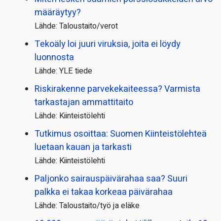
määräytyy?
Lähde: Taloustaito/verot
Tekoäly loi juuri viruksia, joita ei löydy
luonnosta
Lähde: YLE tiede
Riskirakenne parvekekaiteessa? Varmista
tarkastajan ammattitaito
Lähde: Kiinteistölehti
Tutkimus osoittaa: Suomen Kiinteistölehteä
luetaan kauan ja tarkasti
Lähde: Kiinteistölehti
Paljonko sairauspäivä­rahaa saa? Suuri
palkka ei takaa korkeaa päivärahaa
Lähde: Taloustaito/työ ja eläke