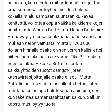
helpointa, kun aloittaa miljardöörinä ja sijoittaa
omaisuutensa lentoyhtiöihin. Jos haluaa
kokeilla mieluisampaan suuntaan kulkevaa
kehitystä, voi ottaa oppia vaikka kaikkien aikojen
sijoittajasta Warren Buffetista. Hänen Berkshire
Hathaway-yhtiönsä osakkaana pääsisi suoraan
mukaan neron vainusta, mutta yli 200 000
dollarin hinnalla osake on sen verran kallis, ettei
siihen ihan jokaisella ole varaa. Eikä BH maksa
edes osinkoa – koska Buffet sijoittaa
salkkuyhtiöiden tuotot osingot-, joten
kassavirtasijoittajalle osake ei sovi. Mutta
Buffetin salkun sisältö on julkista tietoa, joten
mestaria on helppo halutessaan apinoida, sen
kun rakentaa samansisältöisen salkun. Salkun
koostumus löytyy tuolta: