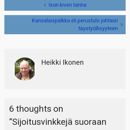
Artikkelien
Ison kiven tarina
selaus
Kansalaispalkka eli perustulo johtaisi
täystyöllisyyteen
Heikki Ikonen
6 thoughts on
“
Sijoitusvinkkejä suoraan