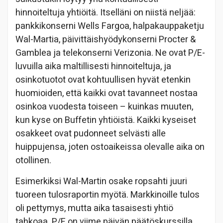
hinnoiteltuja yhtiöitä. Itselläni on niistä neljää:
pankkikonserni Wells Fargoa, halpakauppaketju
Wal-Martia, päivittäishyödykonserni Procter &
Gamblea ja telekonserni Verizonia. Ne ovat P/E-
luvuilla aika maltillisesti hinnoiteltuja, ja
osinkotuotot ovat kohtuullisen hyvät etenkin
huomioiden, että kaikki ovat tavanneet nostaa
osinkoa vuodesta toiseen – kuinkas muuten,
kun kyse on Buffetin yhtiöistä. Kaikki kyseiset
osakkeet ovat pudonneet selvästi alle
huippujensa, joten ostoaikeissa olevalle aika on
otollinen.
Esimerkiksi Wal-Martin osake ropsahti juuri
tuoreen tulosraportin myötä. Markkinoille tulos
oli pettymys, mutta aika tasaisesti yhtiö
tahkoaa. P/E on viime päivän päätöskurssilla