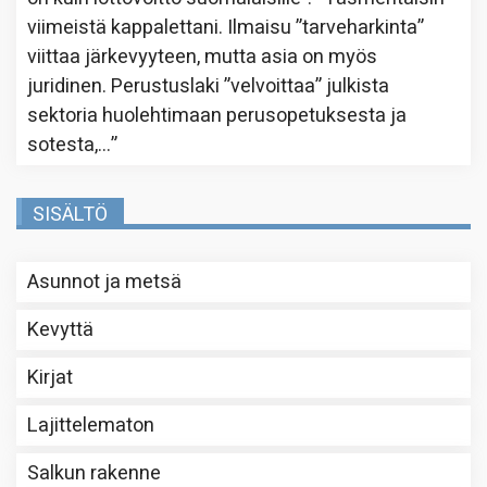
viimeistä kappalettani. Ilmaisu ”tarveharkinta”
viittaa järkevyyteen, mutta asia on myös
juridinen. Perustuslaki ”velvoittaa” julkista
sektoria huolehtimaan perusopetuksesta ja
sotesta,…
”
SISÄLTÖ
Asunnot ja metsä
Kevyttä
Kirjat
Lajittelematon
Salkun rakenne