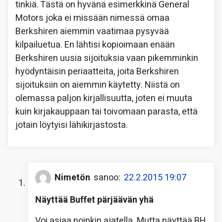
tinkiä. Tästä on hyvänä esimerkkinä General
Motors joka ei missään nimessä omaa
Berkshiren aiemmin vaatimaa pysyvää
kilpailuetua. En lähtisi kopioimaan enään
Berkshiren uusia sijoituksia vaan pikemminkin
hyödyntäisin periaatteita, joita Berkshiren
sijoituksiin on aiemmin käytetty. Niistä on
olemassa paljon kirjallisuutta, joten ei muuta
kuin kirjakauppaan tai toivomaan parasta, että
jotain löytyisi lähikirjastosta.
Nimetön
sanoo:
22.2.2015 19:07
Näyttää Buffet pärjäävän yhä
Voi asiaa noinkin ajatella. Mutta näyttää BH