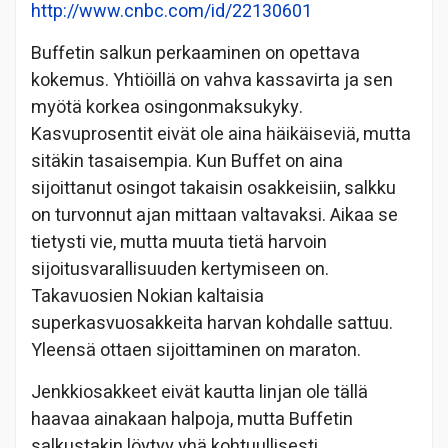
http://www.cnbc.com/id/22130601
Buffetin salkun perkaaminen on opettava
kokemus. Yhtiöillä on vahva kassavirta ja sen
myötä korkea osingonmaksukyky.
Kasvuprosentit eivät ole aina häikäiseviä, mutta
sitäkin tasaisempia. Kun Buffet on aina
sijoittanut osingot takaisin osakkeisiin, salkku
on turvonnut ajan mittaan valtavaksi. Aikaa se
tietysti vie, mutta muuta tietä harvoin
sijoitusvarallisuuden kertymiseen on.
Takavuosien Nokian kaltaisia
superkasvuosakkeita harvan kohdalle sattuu.
Yleensä ottaen sijoittaminen on maraton.
Jenkkiosakkeet eivät kautta linjan ole tällä
haavaa ainakaan halpoja, mutta Buffetin
salkustakin löytyy yhä kohtuullisesti