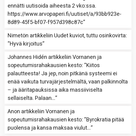
ennätti uutisoida aiheesta 2 vko:ssa.
https://www.arvopaperi.fi/uutiset/a/93bb923e-
8d89-45f5-bf07-f957d398c87c
”
Nimetön
artikkeliin
Uudet kuviot, tuttu osinkovirta
:
“
Hyvä kirjoitus
”
Johannes Hidén
artikkeliin
Vornanen ja
sopeutumisrahakausien kesto
: “
Kiitos
palautteesta! Ja jep, noin pitkänä systeemi ei
enää vaikuta turvajärjestelmältä, vaan palkinnolta
– ja ääritapauksissa aika massiiviselta
sellaiselta. Palaan…
”
Anon
artikkeliin
Vornanen ja
sopeutumisrahakausien kesto
: “
Byrokratia pitää
puolensa ja kansa maksaa viulut…
”