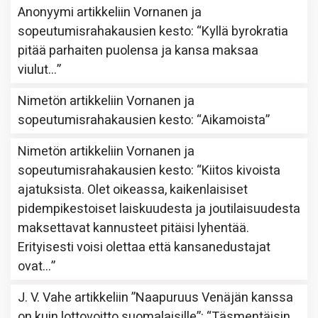
Anonyymi
artikkeliin
Vornanen ja
sopeutumisrahakausien kesto
: “
Kyllä byrokratia
pitää parhaiten puolensa ja kansa maksaa
viulut…
”
Nimetön
artikkeliin
Vornanen ja
sopeutumisrahakausien kesto
: “
Aikamoista
”
Nimetön
artikkeliin
Vornanen ja
sopeutumisrahakausien kesto
: “
Kiitos kivoista
ajatuksista. Olet oikeassa, kaikenlaisiset
pidempikestoiset laiskuudesta ja joutilaisuudesta
maksettavat kannusteet pitäisi lyhentää.
Erityisesti voisi olettaa että kansanedustajat
ovat…
”
J. V. Vahe
artikkeliin
”Naapuruus Venäjän kanssa
on kuin lottovoitto suomalaisille”
: “
Täsmentäisin