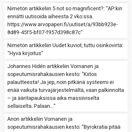
Nimetön
artikkeliin
5 not so magnificent?
: “
AP:kin
ennätti uutisoida aiheesta 2 vko:ssa.
https://www.arvopaperi.fi/uutiset/a/93bb923e-
8d89-45f5-bf07-f957d398c87c
”
Nimetön
artikkeliin
Uudet kuviot, tuttu osinkovirta
:
“
Hyvä kirjoitus
”
Johannes Hidén
artikkeliin
Vornanen ja
sopeutumisrahakausien kesto
: “
Kiitos
palautteesta! Ja jep, noin pitkänä systeemi ei
enää vaikuta turvajärjestelmältä, vaan palkinnolta
– ja ääritapauksissa aika massiiviselta
sellaiselta. Palaan…
”
Anon
artikkeliin
Vornanen ja
sopeutumisrahakausien kesto
: “
Byrokratia pitää