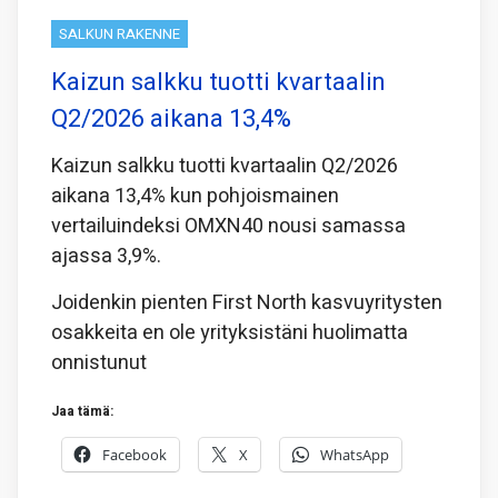
SALKUN RAKENNE
Kaizun salkku tuotti kvartaalin
Q2/2026 aikana 13,4%
Kaizun salkku tuotti kvartaalin Q2/2026
aikana 13,4% kun pohjoismainen
vertailuindeksi OMXN40 nousi samassa
ajassa 3,9%.
Joidenkin pienten First North kasvuyritysten
osakkeita en ole yrityksistäni huolimatta
onnistunut
Jaa tämä:
Facebook
X
WhatsApp