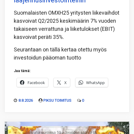
laajennusinvestointeihin
Suomalaisten OMXH25 yritysten liikevaihdot
kasvoivat Q2/2025 keskimäärin 7% vuoden
takaiseen verrattuna ja liiketulokset (EBIT)
kasvoivat peräti 35%.
Seurantaan on tällä kertaa otettu myös
investoidun pääoman tuotto
Jaa tämä:
Facebook
X
WhatsApp
8.8.2026
PIKSU TOIMITUS
0