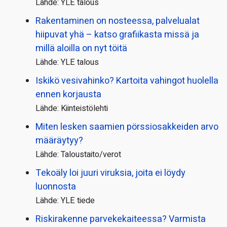
Lähde: YLE talous
Rakentaminen on nosteessa, palvelualat
hiipuvat yhä – katso grafiikasta missä ja
millä aloilla on nyt töitä
Lähde: YLE talous
Iskikö vesivahinko? Kartoita vahingot huolella
ennen korjausta
Lähde: Kiinteistölehti
Miten lesken saamien pörssi­osakkeiden arvo
määräytyy?
Lähde: Taloustaito/verot
Tekoäly loi juuri viruksia, joita ei löydy
luonnosta
Lähde: YLE tiede
Riskirakenne parvekekaiteessa? Varmista