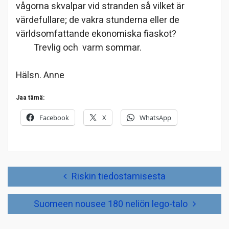
vågorna skvalpar vid stranden så vilket är
värdefullare; de vakra stunderna eller de
världsomfattande ekonomiska fiaskot?
Trevlig och varm sommar.
Hälsn. Anne
Jaa tämä:
Facebook
X
WhatsApp
Artikkelien
Riskin tiedostamisesta
selaus
Suomeen nousee 180 neliön lego-talo