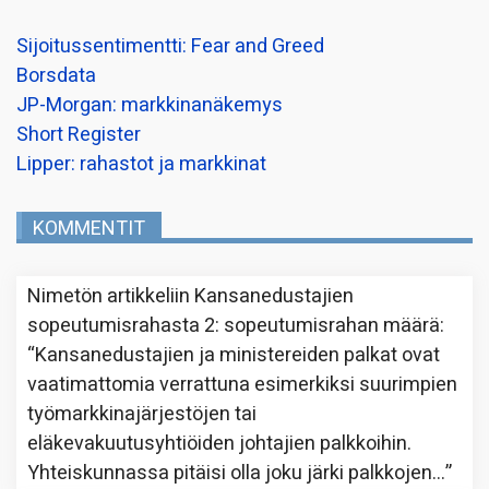
Sijoitussentimentti: Fear and Greed
Borsdata
JP-Morgan: markkinanäkemys
Short Register
Lipper: rahastot ja markkinat
KOMMENTIT
Nimetön
artikkeliin
Kansanedustajien
sopeutumisrahasta 2: sopeutumisrahan määrä
:
“
Kansanedustajien ja ministereiden palkat ovat
vaatimattomia verrattuna esimerkiksi suurimpien
työmarkkinajärjestöjen tai
eläkevakuutusyhtiöiden johtajien palkkoihin.
Yhteiskunnassa pitäisi olla joku järki palkkojen…
”