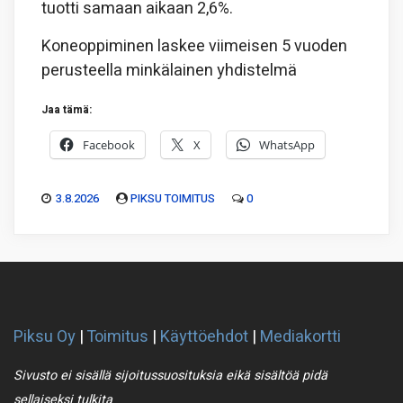
tuotti samaan aikaan 2,6%.
Koneoppiminen laskee viimeisen 5 vuoden
perusteella minkälainen yhdistelmä
Jaa tämä:
Facebook
X
WhatsApp
3.8.2026
PIKSU TOIMITUS
0
Piksu Oy
|
Toimitus
|
Käyttöehdot
|
Mediakortti
Sivusto ei sisällä sijoitussuosituksia eikä sisältöä pidä
sellaiseksi tulkita