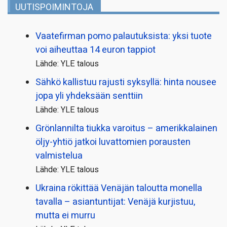
UUTISPOIMINTOJA
Vaatefirman pomo palautuksista: yksi tuote
voi aiheuttaa 14 euron tappiot
Lähde: YLE talous
Sähkö kallistuu rajusti syksyllä: hinta nousee
jopa yli yhdeksään senttiin
Lähde: YLE talous
Grönlannilta tiukka varoitus – amerikkalainen
öljy-yhtiö jatkoi luvattomien porausten
valmistelua
Lähde: YLE talous
Ukraina rökittää Venäjän taloutta monella
tavalla – asiantuntijat: Venäjä kurjistuu,
mutta ei murru