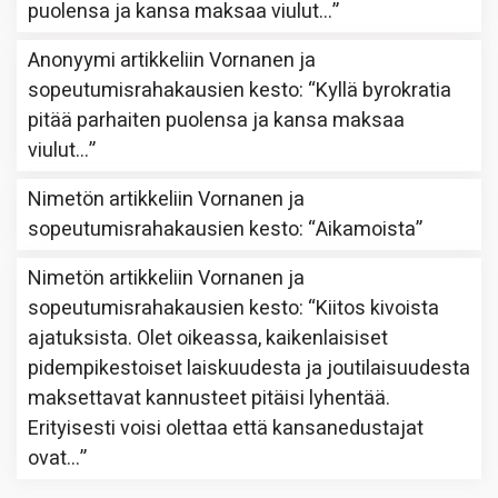
puolensa ja kansa maksaa viulut…
”
Anonyymi
artikkeliin
Vornanen ja
sopeutumisrahakausien kesto
: “
Kyllä byrokratia
pitää parhaiten puolensa ja kansa maksaa
viulut…
”
Nimetön
artikkeliin
Vornanen ja
sopeutumisrahakausien kesto
: “
Aikamoista
”
Nimetön
artikkeliin
Vornanen ja
sopeutumisrahakausien kesto
: “
Kiitos kivoista
ajatuksista. Olet oikeassa, kaikenlaisiset
pidempikestoiset laiskuudesta ja joutilaisuudesta
maksettavat kannusteet pitäisi lyhentää.
Erityisesti voisi olettaa että kansanedustajat
ovat…
”