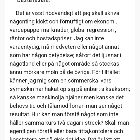
Bästa läsare.
Det är visst nödvändigt att jag skall skriva
någonting klokt och förnuftigt om ekonomi,
värdepappermarknader, global regression ,
räntor och bostadspriser. Jag kan inte
varaentydig, målmedveten eller något annat
som har någon betydelse; såfort det ljusnar i
någotland eller på något område så stockas
ännu mörkare moln på de övriga. För tillfället
känner jag mig som en sömmerska vars
symaskin har hakat op sig på enbart siksaksöm;
så kanske maskinolja hjälper men kanske det
behövs tid och tålamod förrän man ser något
resultat. Hur kan man förstå något som inte
håller samma kurs två dagar i streck? Skall man
egentligen förstå eller bara titta,kontolera och
konstatera att så gick det idag. Det är lätt att