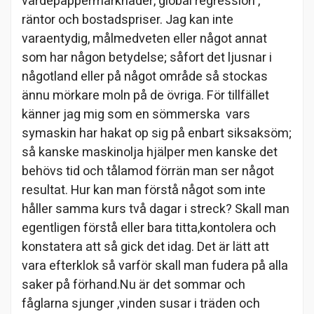
värdepappermarknader, global regression ,
räntor och bostadspriser. Jag kan inte
varaentydig, målmedveten eller något annat
som har någon betydelse; såfort det ljusnar i
någotland eller på något område så stockas
ännu mörkare moln på de övriga. För tillfället
känner jag mig som en sömmerska vars
symaskin har hakat op sig på enbart siksaksöm;
så kanske maskinolja hjälper men kanske det
behövs tid och tålamod förrän man ser något
resultat. Hur kan man förstå något som inte
håller samma kurs två dagar i streck? Skall man
egentligen förstå eller bara titta,kontolera och
konstatera att så gick det idag. Det är lätt att
vara efterklok så varför skall man fudera på alla
saker på förhand.Nu är det sommar och
fåglarna sjunger ,vinden susar i träden och