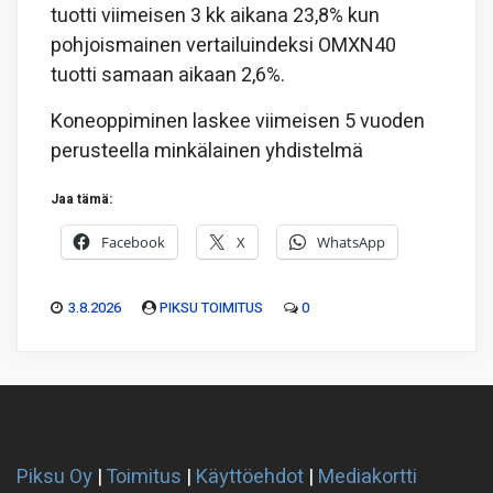
tuotti viimeisen 3 kk aikana 23,8% kun
pohjoismainen vertailuindeksi OMXN40
tuotti samaan aikaan 2,6%.
Koneoppiminen laskee viimeisen 5 vuoden
perusteella minkälainen yhdistelmä
Jaa tämä:
Facebook
X
WhatsApp
3.8.2026
PIKSU TOIMITUS
0
Piksu Oy
|
Toimitus
|
Käyttöehdot
|
Mediakortti