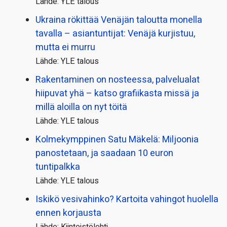
Lähde: YLE talous
Ukraina rökittää Venäjän taloutta monella
tavalla – asiantuntijat: Venäjä kurjistuu,
mutta ei murru
Lähde: YLE talous
Rakentaminen on nosteessa, palvelualat
hiipuvat yhä – katso grafiikasta missä ja
millä aloilla on nyt töitä
Lähde: YLE talous
Kolmekymppinen Satu Mäkelä: Miljoonia
panostetaan, ja saadaan 10 euron
tuntipalkka
Lähde: YLE talous
Iskikö vesivahinko? Kartoita vahingot huolella
ennen korjausta
Lähde: Kiinteistölehti