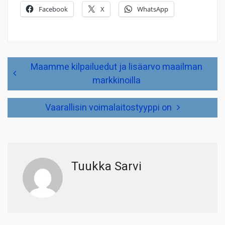
Facebook
X
WhatsApp
Artikkelien
Maamme kilpailuedut ja lisäarvo maailman
selaus
markkinoilla
Vaarallisin voimalaitostyyppi on
Tuukka Sarvi