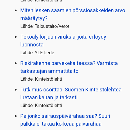
Miten lesken saamien pörssi­osakkeiden arvo
määräytyy?
Lähde: Taloustaito/verot
Tekoäly loi juuri viruksia, joita ei löydy
luonnosta
Lähde: YLE tiede
Riskirakenne parvekekaiteessa? Varmista
tarkastajan ammattitaito
Lähde: Kiinteistölehti
Tutkimus osoittaa: Suomen Kiinteistölehteä
luetaan kauan ja tarkasti
Lähde: Kiinteistölehti
Paljonko sairauspäivä­rahaa saa? Suuri
palkka ei takaa korkeaa päivärahaa