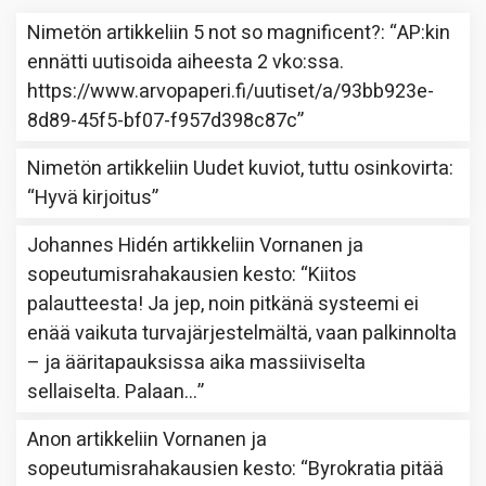
Nimetön
artikkeliin
5 not so magnificent?
: “
AP:kin
ennätti uutisoida aiheesta 2 vko:ssa.
https://www.arvopaperi.fi/uutiset/a/93bb923e-
8d89-45f5-bf07-f957d398c87c
”
Nimetön
artikkeliin
Uudet kuviot, tuttu osinkovirta
:
“
Hyvä kirjoitus
”
Johannes Hidén
artikkeliin
Vornanen ja
sopeutumisrahakausien kesto
: “
Kiitos
palautteesta! Ja jep, noin pitkänä systeemi ei
enää vaikuta turvajärjestelmältä, vaan palkinnolta
– ja ääritapauksissa aika massiiviselta
sellaiselta. Palaan…
”
Anon
artikkeliin
Vornanen ja
sopeutumisrahakausien kesto
: “
Byrokratia pitää