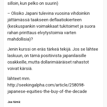
silloin, kun pelko on suurin)
– Olisiko Japani tulevina vuosina vihdoinkin
jättämässä taakseen deflaatiokierteen
(keskuspankin voimakkaat tukitoimet ja suora
rahan printtaus elvytystoimia varten
mahdollisia)?
Jenin kurssi on eräs tärkeä tekijä. Jos se lähtee
laskuun, on tämä positiivista japanilaisille
osakkeille, mutta dollarimääräiset rahastot
voivat kärsiä.
lähteet mm.
http://seekingalpha.com/article/258098-
japanese-equities-the-buy-of-the-decade
Jaa tämä: