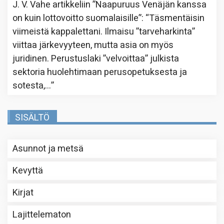
J. V. Vahe
artikkeliin
”Naapuruus Venäjän kanssa
on kuin lottovoitto suomalaisille”
: “
Täsmentäisin
viimeistä kappalettani. Ilmaisu ”tarveharkinta”
viittaa järkevyyteen, mutta asia on myös
juridinen. Perustuslaki ”velvoittaa” julkista
sektoria huolehtimaan perusopetuksesta ja
sotesta,…
”
SISÄLTÖ
Asunnot ja metsä
Kevyttä
Kirjat
Lajittelematon