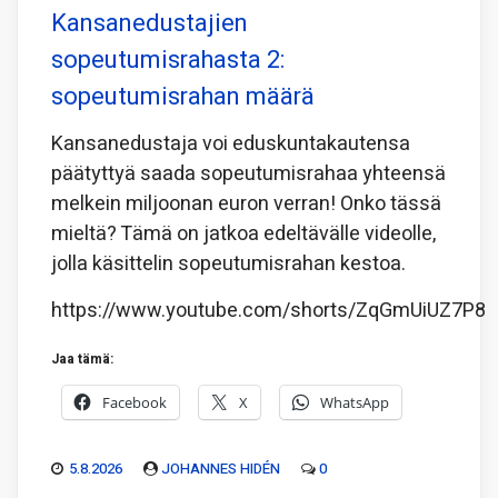
Kansanedustajien
sopeutumisrahasta 2:
sopeutumisrahan määrä
Kansanedustaja voi eduskuntakautensa
päätyttyä saada sopeutumisrahaa yhteensä
melkein miljoonan euron verran! Onko tässä
mieltä? Tämä on jatkoa edeltävälle videolle,
jolla käsittelin sopeutumisrahan kestoa.
https://www.youtube.com/shorts/ZqGmUiUZ7P8
Jaa tämä:
Facebook
X
WhatsApp
5.8.2026
JOHANNES HIDÉN
0