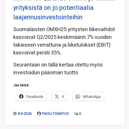
yrityksistä on jo potentiaalia
laajennusinvestointeihin
Suomalaisten OMXH25 yritysten liikevaihdot
kasvoivat Q2/2025 keskimäärin 7% vuoden
takaiseen verrattuna ja liiketulokset (EBIT)
kasvoivat peräti 35%.
Seurantaan on tällä kertaa otettu myös
investoidun pääoman tuotto
Jaa tämä:
Facebook
X
WhatsApp
8.8.2026
PIKSU TOIMITUS
0