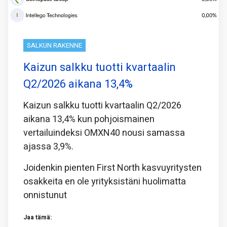
SALKUN RAKENNE
Kaizun salkku tuotti kvartaalin
Q2/2026 aikana 13,4%
Kaizun salkku tuotti kvartaalin Q2/2026
aikana 13,4% kun pohjoismainen
vertailuindeksi OMXN40 nousi samassa
ajassa 3,9%.
Joidenkin pienten First North kasvuyritysten
osakkeita en ole yrityksistäni huolimatta
onnistunut
Jaa tämä: