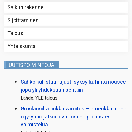
Salkun rakenne
Sijoittaminen
Talous
Yhteiskunta
UUTISPOIMINTOJA
Sähkö kallistuu rajusti syksyllä: hinta nousee
jopa yli yhdeksään senttiin
Lähde: YLE talous
Grönlannilta tiukka varoitus – amerikkalainen
öljy-yhtiö jatkoi luvattomien porausten
valmistelua