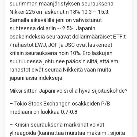
suurimman maanjäristyksen seurauksena
Nikkei 225 on laskenut n 18% 10.3 – 15.3.
Samalla aikavälillä jeni on vahvistunut
suhteessa dollariin ~ 2.5%. Japanin
osakeindeksiä seuraavat dollarimääräiset ETF:t
/ rahastot EWJ, JOF ja JSC ovat laskeneet
kriisin seurauksena noin 10%. Ero laskujen
suuruudessa johtunee pääosin siitä, että em.
rahastot eivät seuraa Nikkeitä vaan muita
japanilaisia indeksejä.
Miksi sitten Japani voisi olla hyvä sijoituskohde?
– Tokio Stock Exchangen osakkeiden P/B
mediaani on luokkaa 0.7-0.8
– Kriisin seurauksena markkinat voivat
ylireagoida (kannattaa muistaa maksimi: sijoita