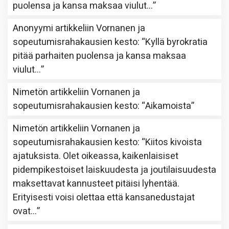
puolensa ja kansa maksaa viulut…
”
Anonyymi
artikkeliin
Vornanen ja
sopeutumisrahakausien kesto
: “
Kyllä byrokratia
pitää parhaiten puolensa ja kansa maksaa
viulut…
”
Nimetön
artikkeliin
Vornanen ja
sopeutumisrahakausien kesto
: “
Aikamoista
”
Nimetön
artikkeliin
Vornanen ja
sopeutumisrahakausien kesto
: “
Kiitos kivoista
ajatuksista. Olet oikeassa, kaikenlaisiset
pidempikestoiset laiskuudesta ja joutilaisuudesta
maksettavat kannusteet pitäisi lyhentää.
Erityisesti voisi olettaa että kansanedustajat
ovat…
”