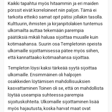
Kaikki tapahtui myös hitaammin ja eri maiden
pörssit eivät korreloineet niin paljon. Tämä ei
tarkoita etteikö samat opit pätisi jollakin tasolla.
Kulttuurin, ihmisten ja kirjanpitolakien tuntemus
ulkomailta auttaa tekemään parempia
päätöksiä mikäli haluaa sijoittaa muualle kuin
kotimaahansa. Suurin osa Templetonin opeista
ulkomaille sijoittamisessa pätee myös siihen,
että kannattaako kotimaahansa sijoittaa.
Templeton löysi kaksi tärkeää syytä sijoittaa
ulkomaille. Ensimmäinen oli halpojen
osakkeiden löytämisen mahdollisuuksien
kasvattaminen Toinen oli se, että on mahdollista
löytää useampia suhteessa parempia
sijoituskohteita. Ulkomaille sijoittaminen lisää
myös hajautusta, koska harvat maat ovat