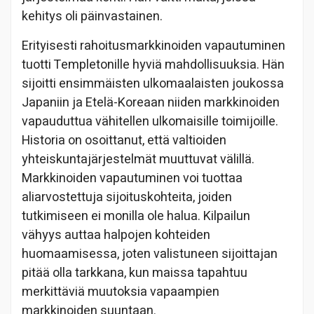
kehitys oli päinvastainen.
Erityisesti rahoitusmarkkinoiden vapautuminen
tuotti Templetonille hyviä mahdollisuuksia. Hän
sijoitti ensimmäisten ulkomaalaisten joukossa
Japaniin ja Etelä-Koreaan niiden markkinoiden
vapauduttua vähitellen ulkomaisille toimijoille.
Historia on osoittanut, että valtioiden
yhteiskuntajärjestelmät muuttuvat välillä.
Markkinoiden vapautuminen voi tuottaa
aliarvostettuja sijoituskohteita, joiden
tutkimiseen ei monilla ole halua. Kilpailun
vähyys auttaa halpojen kohteiden
huomaamisessa, joten valistuneen sijoittajan
pitää olla tarkkana, kun maissa tapahtuu
merkittäviä muutoksia vapaampien
markkinoiden suuntaan.