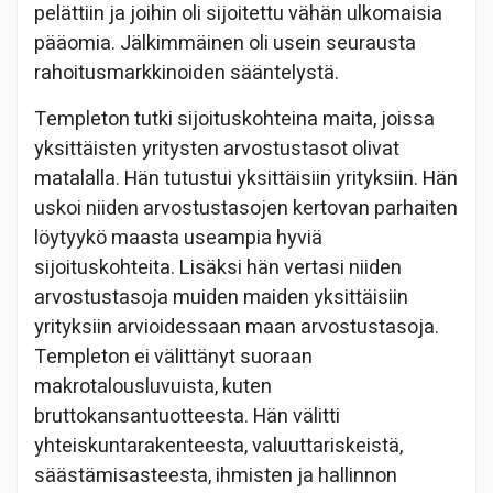
pelättiin ja joihin oli sijoitettu vähän ulkomaisia
pääomia. Jälkimmäinen oli usein seurausta
rahoitusmarkkinoiden sääntelystä.
Templeton tutki sijoituskohteina maita, joissa
yksittäisten yritysten arvostustasot olivat
matalalla. Hän tutustui yksittäisiin yrityksiin. Hän
uskoi niiden arvostustasojen kertovan parhaiten
löytyykö maasta useampia hyviä
sijoituskohteita. Lisäksi hän vertasi niiden
arvostustasoja muiden maiden yksittäisiin
yrityksiin arvioidessaan maan arvostustasoja.
Templeton ei välittänyt suoraan
makrotalousluvuista, kuten
bruttokansantuotteesta. Hän välitti
yhteiskuntarakenteesta, valuuttariskeistä,
säästämisasteesta, ihmisten ja hallinnon