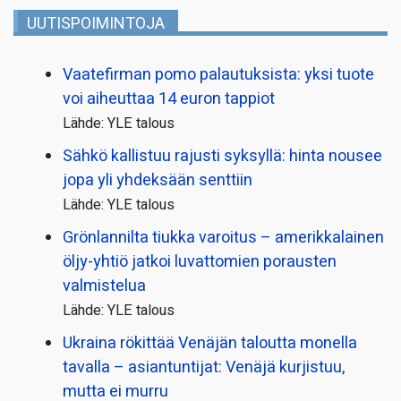
UUTISPOIMINTOJA
Vaatefirman pomo palautuksista: yksi tuote
voi aiheuttaa 14 euron tappiot
Lähde: YLE talous
Sähkö kallistuu rajusti syksyllä: hinta nousee
jopa yli yhdeksään senttiin
Lähde: YLE talous
Grönlannilta tiukka varoitus – amerikkalainen
öljy-yhtiö jatkoi luvattomien porausten
valmistelua
Lähde: YLE talous
Ukraina rökittää Venäjän taloutta monella
tavalla – asiantuntijat: Venäjä kurjistuu,
mutta ei murru