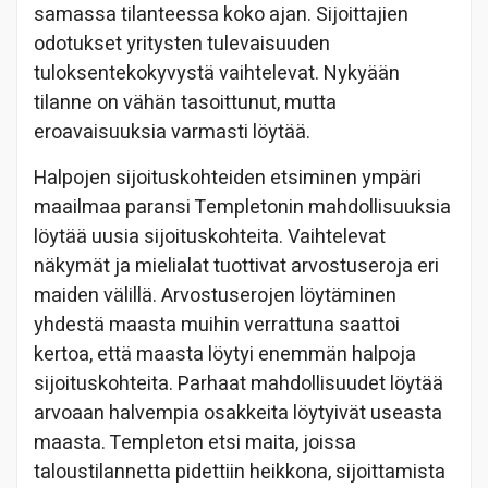
samassa tilanteessa koko ajan. Sijoittajien
odotukset yritysten tulevaisuuden
tuloksentekokyvystä vaihtelevat. Nykyään
tilanne on vähän tasoittunut, mutta
eroavaisuuksia varmasti löytää.
Halpojen sijoituskohteiden etsiminen ympäri
maailmaa paransi Templetonin mahdollisuuksia
löytää uusia sijoituskohteita. Vaihtelevat
näkymät ja mielialat tuottivat arvostuseroja eri
maiden välillä. Arvostuserojen löytäminen
yhdestä maasta muihin verrattuna saattoi
kertoa, että maasta löytyi enemmän halpoja
sijoituskohteita. Parhaat mahdollisuudet löytää
arvoaan halvempia osakkeita löytyivät useasta
maasta. Templeton etsi maita, joissa
taloustilannetta pidettiin heikkona, sijoittamista