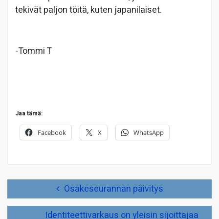
tekivät paljon töitä, kuten japanilaiset.
-Tommi T
Jaa tämä:
Facebook
X
WhatsApp
Artikkelien
Osakeseurannan päivitys
selaus
Identiteettivarkaus on yleisin sijoittajaa