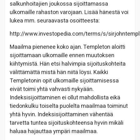
salkunhoitajien joukossa sijoittamassa
ulkomaille rahaston varojaan. Lisää hänestä voi
lukea mm. seuraavasta osoitteesta:
http://www.investopedia.com/terms/s/sirjohntempl
Maailma pienenee koko ajan. Templeton aloitti
sijoittamaan ulkomaille ennen muutoksen
kiihtymistä. Hän etsi halvimpia sijoituskohteita
välittämättä mistä hän niitä löysi. Kaikki
Templetonin opit ulkomaille sijoittamisessa
eivät toimi yhtä vahvasti nykyään.
Indeksisijoittaminen ei ollut mahdollista eikä
tiedonkulku toiselta puolelta maailmaa toiminut
yhtä hyvin. Indeksisijoittaminen vähentää
tarvetta tuntea sijoituskohteensa hyvin mikäli
haluaa hajauttaa ympäri maailmaa.