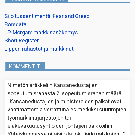
Sijoitussentimentti: Fear and Greed
Borsdata
JP-Morgan: markkinanäkemys
Short Register
Lipper: rahastot ja markkinat
KOMMENTIT
Nimetön
artikkeliin
Kansanedustajien
sopeutumisrahasta 2: sopeutumisrahan määrä
:
“
Kansanedustajien ja ministereiden palkat ovat
vaatimattomia verrattuna esimerkiksi suurimpien
työmarkkinajärjestöjen tai
eläkevakuutusyhtiöiden johtajien palkkoihin.
Yhteiskunnassa pitäisi olla joku järki palkkojen…
”