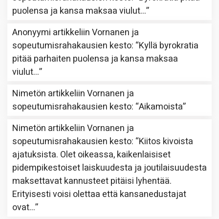
puolensa ja kansa maksaa viulut…
”
Anonyymi
artikkeliin
Vornanen ja
sopeutumisrahakausien kesto
: “
Kyllä byrokratia
pitää parhaiten puolensa ja kansa maksaa
viulut…
”
Nimetön
artikkeliin
Vornanen ja
sopeutumisrahakausien kesto
: “
Aikamoista
”
Nimetön
artikkeliin
Vornanen ja
sopeutumisrahakausien kesto
: “
Kiitos kivoista
ajatuksista. Olet oikeassa, kaikenlaisiset
pidempikestoiset laiskuudesta ja joutilaisuudesta
maksettavat kannusteet pitäisi lyhentää.
Erityisesti voisi olettaa että kansanedustajat
ovat…
”