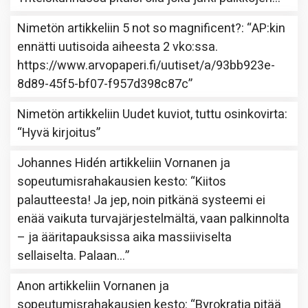
Nimetön
artikkeliin
5 not so magnificent?
: “
AP:kin
ennätti uutisoida aiheesta 2 vko:ssa.
https://www.arvopaperi.fi/uutiset/a/93bb923e-
8d89-45f5-bf07-f957d398c87c
”
Nimetön
artikkeliin
Uudet kuviot, tuttu osinkovirta
:
“
Hyvä kirjoitus
”
Johannes Hidén
artikkeliin
Vornanen ja
sopeutumisrahakausien kesto
: “
Kiitos
palautteesta! Ja jep, noin pitkänä systeemi ei
enää vaikuta turvajärjestelmältä, vaan palkinnolta
– ja ääritapauksissa aika massiiviselta
sellaiselta. Palaan…
”
Anon
artikkeliin
Vornanen ja
sopeutumisrahakausien kesto
: “
Byrokratia pitää