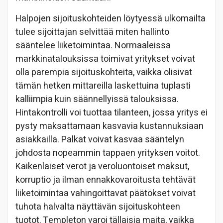
Halpojen sijoituskohteiden löytyessä ulkomailta
tulee sijoittajan selvittää miten hallinto
sääntelee liiketoimintaa. Normaaleissa
markkinatalouksissa toimivat yritykset voivat
olla parempia sijoituskohteita, vaikka olisivat
tämän hetken mittareilla laskettuina tuplasti
kalliimpia kuin säännellyissä talouksissa.
Hintakontrolli voi tuottaa tilanteen, jossa yritys ei
pysty maksattamaan kasvavia kustannuksiaan
asiakkailla. Palkat voivat kasvaa sääntelyn
johdosta nopeammin tappaen yrityksen voitot.
Kaikenlaiset verot ja veroluontoiset maksut,
korruptio ja ilman ennakkovaroitusta tehtävät
liiketoimintaa vahingoittavat päätökset voivat
tuhota halvalta näyttävän sijoituskohteen
tuotot. Templeton varoi tällaisia maita, vaikka