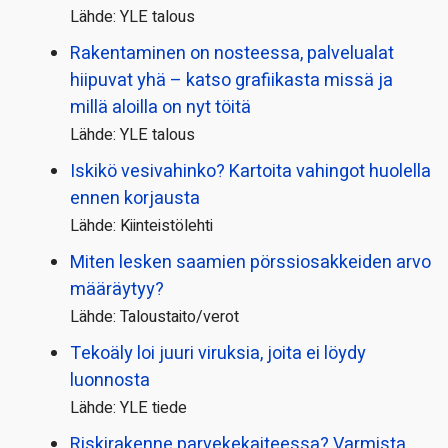
Lähde: YLE talous
Rakentaminen on nosteessa, palvelualat
hiipuvat yhä – katso grafiikasta missä ja
millä aloilla on nyt töitä
Lähde: YLE talous
Iskikö vesivahinko? Kartoita vahingot huolella
ennen korjausta
Lähde: Kiinteistölehti
Miten lesken saamien pörssi­osakkeiden arvo
määräytyy?
Lähde: Taloustaito/verot
Tekoäly loi juuri viruksia, joita ei löydy
luonnosta
Lähde: YLE tiede
Riskirakenne parvekekaiteessa? Varmista