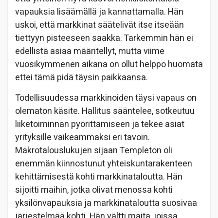
vapauksia lisäämällä ja kannattamalla. Hän
uskoi, että markkinat säätelivät itse itseään
tiettyyn pisteeseen saakka. Tarkemmin hän ei
edellistä asiaa määritellyt, mutta viime
vuosikymmenen aikana on ollut helppo huomata
ettei tämä pidä täysin paikkaansa.
Todellisuudessa markkinoiden täysi vapaus on
olematon käsite. Hallitus sääntelee, sotkeutuu
liiketoiminnan pyörittämiseen ja tekee asiat
yrityksille vaikeammaksi eri tavoin.
Makrotalouslukujen sijaan Templeton oli
enemmän kiinnostunut yhteiskuntarakenteen
kehittämisestä kohti markkinataloutta. Hän
sijoitti maihin, jotka olivat menossa kohti
yksilönvapauksia ja markkinataloutta suosivaa
järjestelmää kohti. Hän vältti maita, joissa