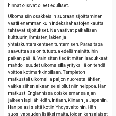
hinnat olisivat olleet edulliset.
Ulkomaisiin osakkeisiin suoraan sijoittaminen
vaatii enemmän kuin indeksirahastojen kautta
tehtävät sijoitukset. Ne vaativat paikallisen
kulttuurin, ihmisten, lakien ja
yhteiskuntarakenteen tuntemisen. Paras tapa
saavuttaa se on tutustua edellämainittuihin
paikan päällä. Vain siten tiedät miten laadukkaat
mahdollisuudet ulkomaisilla yrityksillä on tehdä
voittoa kotimarkkinoillaan. Templeton
matkusteli ulkomailla paljon nuoresta lähtien,
vaikka siihen aikaan se ei ollut niin helppoa. Hän
matkusti Englannissa opiskelemansa ajan
jälkeen läpi lähi-idän, Intiaan, Kiinaan ja Japaniin.
Hän palasi sieltä kotiin Yhdysvaltoihin. Hän
suosi vapauden lisäksi maita, joiden kansalaiset