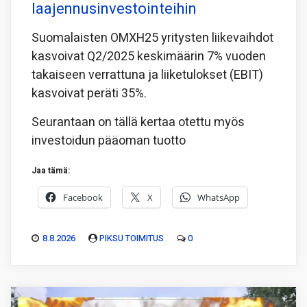
laajennusinvestointeihin
Suomalaisten OMXH25 yritysten liikevaihdot
kasvoivat Q2/2025 keskimäärin 7% vuoden
takaiseen verrattuna ja liiketulokset (EBIT)
kasvoivat peräti 35%.
Seurantaan on tällä kertaa otettu myös
investoidun pääoman tuotto
Jaa tämä:
Facebook
X
WhatsApp
8.8.2026
PIKSU TOIMITUS
0