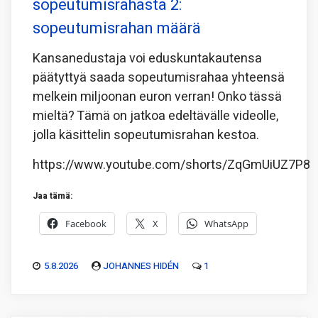
sopeutumisrahasta 2:
sopeutumisrahan määrä
Kansanedustaja voi eduskuntakautensa
päätyttyä saada sopeutumisrahaa yhteensä
melkein miljoonan euron verran! Onko tässä
mieltä? Tämä on jatkoa edeltävälle videolle,
jolla käsittelin sopeutumisrahan kestoa.
https://www.youtube.com/shorts/ZqGmUiUZ7P8
Jaa tämä:
Facebook
X
WhatsApp
5.8.2026
JOHANNES HIDÉN
1