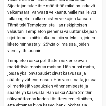
Sijoittajan tulee itse määrittää mikä on järkevä
velkamäärä. Vahvasti velkaantuneille maille voi
tulla ongelmia ulkomaisten velkojien kanssa.
Tämä teki Templetonista liian riskipitoisen
valuutan. Templeton pienensi valuuttariskejään
sijoittamalla niihin ulkomaisiin yrityksiin, joiden
liiketoiminnasta yli 25%:ia oli maissa, joiden
vienti ylitti tuonnin.
Templeton uskoi poliittisten riskien olevan
merkittäviä monissa maissa. Hän suosi maita,
joissa yksilönvapaudet olivat kasvussa ja
sääntely vähenemässä. Hän varoi maita, joissa
oli merkkejä vapauksien vähenemisestä ja
sääntelyn kasvusta. Hän uskoi Adam Smithin
näkymättömän käden käsitteeseen eli siihen,
että yhteinen hyvä kasvoi henkilökohtaisia