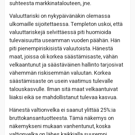
suhteesta markkinatalouteen, jne.
Valuuttariski on nykypäivänäkin olemassa
ulkomaille sijoitettaessa. Templeton uskoi, että
valuuttariskejä selvittäessä piti huomioida
tulevaisuutta useamman vuoden päähän. Hän
piti pienempiriskisistä valuutoista. Hänestä
maat, joissa oli korkea säästämisaste, vähän
velkaantunut ja säästäväinen hallinto tarjosivat
vähemmän riskisemmän valuutan. Korkea
säästämisaste on usein vaatimus tulevalle
talouskasvulle. Ilman sitä maat velkaantuivat
liiaksi eikä se mahdollistanut tulevaa kasvua.
Hänestä valtionvelka ei saanut ylittää 25%:ia
bruttokansantuotteesta. Tämä näkemys on
näkemykseni mukaan vanhentunut, koska
valtionvelka on lähes kaikkialla suurempi.