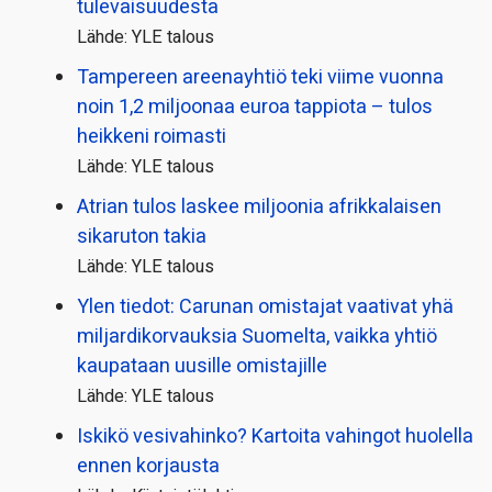
tulevaisuudesta
Lähde: YLE talous
Tampereen areenayhtiö teki viime vuonna
noin 1,2 miljoonaa euroa tappiota – tulos
heikkeni roimasti
Lähde: YLE talous
Atrian tulos laskee miljoonia afrikkalaisen
sikaruton takia
Lähde: YLE talous
Ylen tiedot: Carunan omistajat vaativat yhä
miljardi­korvauksia Suomelta, vaikka yhtiö
kaupataan uusille omistajille
Lähde: YLE talous
Iskikö vesivahinko? Kartoita vahingot huolella
ennen korjausta