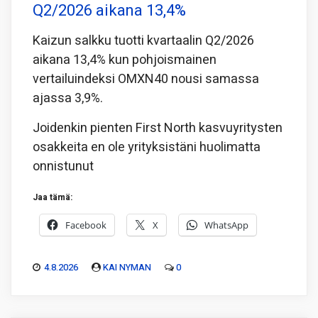
Q2/2026 aikana 13,4%
Kaizun salkku tuotti kvartaalin Q2/2026
aikana 13,4% kun pohjoismainen
vertailuindeksi OMXN40 nousi samassa
ajassa 3,9%.
Joidenkin pienten First North kasvuyritysten
osakkeita en ole yrityksistäni huolimatta
onnistunut
Jaa tämä:
Facebook
X
WhatsApp
4.8.2026
KAI NYMAN
0