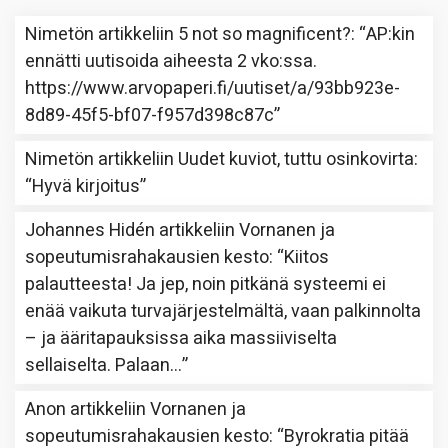
Nimetön
artikkeliin
5 not so magnificent?
: “
AP:kin
ennätti uutisoida aiheesta 2 vko:ssa.
https://www.arvopaperi.fi/uutiset/a/93bb923e-
8d89-45f5-bf07-f957d398c87c
”
Nimetön
artikkeliin
Uudet kuviot, tuttu osinkovirta
:
“
Hyvä kirjoitus
”
Johannes Hidén
artikkeliin
Vornanen ja
sopeutumisrahakausien kesto
: “
Kiitos
palautteesta! Ja jep, noin pitkänä systeemi ei
enää vaikuta turvajärjestelmältä, vaan palkinnolta
– ja ääritapauksissa aika massiiviselta
sellaiselta. Palaan…
”
Anon
artikkeliin
Vornanen ja
sopeutumisrahakausien kesto
: “
Byrokratia pitää