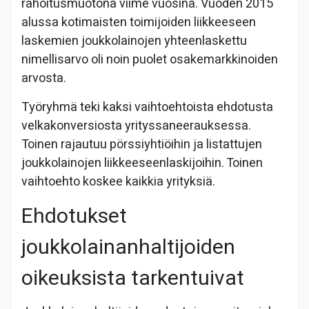
rahoitusmuotona viime vuosina. Vuoden 2015
alussa kotimaisten toimijoiden liikkeeseen
laskemien joukkolainojen yhteenlaskettu
nimellisarvo oli noin puolet osakemarkkinoiden
arvosta.
Työryhmä teki kaksi vaihtoehtoista ehdotusta
velkakonversiosta yrityssaneerauksessa.
Toinen rajautuu pörssiyhtiöihin ja listattujen
joukkolainojen liikkeeseenlaskijoihin. Toinen
vaihtoehto koskee kaikkia yrityksiä.
Ehdotukset
joukkolainanhaltijoiden
oikeuksista tarkentuivat