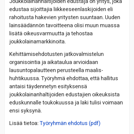
Joukkolainanhaltijoiden edustaja on yritys, joka
edustaa sijoittajia liikkeeseenlaskijoiden eli
rahoitusta hakevien yritysten suuntaan. Uuden
lainsäädännön tavoitteena olisi muun muassa
lisätä oikeusvarmuutta ja tehostaa
joukkolainamarkkinoita.
Kehittämisehdotusten jatkovalmistelun
organisointia ja aikataulua arvioidaan
lausuntopalautteen perusteella maalis-
huhtikuussa. Työryhmä ehdottaa, että hallitus
antaisi täydennetyn esityksensä
joukkolainanhaltijoiden edustajien oikeuksista
eduskunnalle toukokuussa ja laki tulisi voimaan
ensi syksynä.
Lisää tietoa:
Työryhmän ehdotus (pdf)