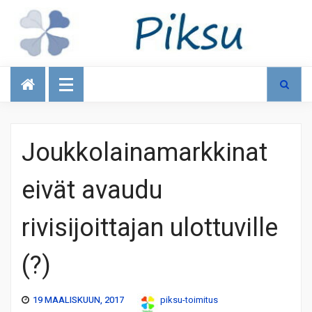
Talous
Joukkolainamarkkinat
eivät avaudu
rivisijoittajan ulottuville
(?)
19 MAALISKUUN, 2017
piksu-toimitus