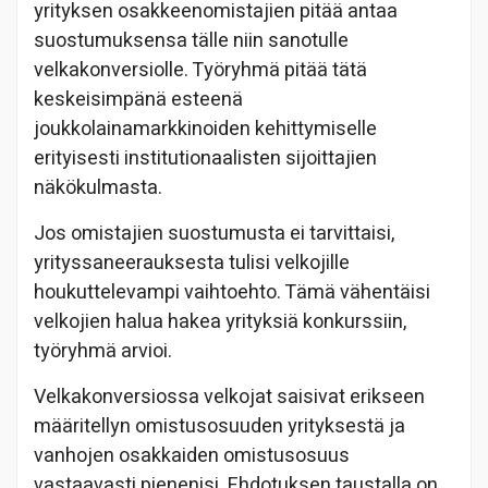
yrityksen osakkeenomistajien pitää antaa
suostumuksensa tälle niin sanotulle
velkakonversiolle. Työryhmä pitää tätä
keskeisimpänä esteenä
joukkolainamarkkinoiden kehittymiselle
erityisesti institutionaalisten sijoittajien
näkökulmasta.
Jos omistajien suostumusta ei tarvittaisi,
yrityssaneerauksesta tulisi velkojille
houkuttelevampi vaihtoehto. Tämä vähentäisi
velkojien halua hakea yrityksiä konkurssiin,
työryhmä arvioi.
Velkakonversiossa velkojat saisivat erikseen
määritellyn omistusosuuden yrityksestä ja
vanhojen osakkaiden omistusosuus
vastaavasti pienenisi. Ehdotuksen taustalla on