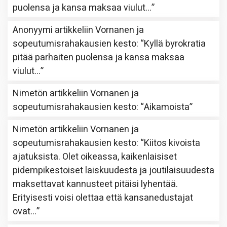
puolensa ja kansa maksaa viulut…
”
Anonyymi
artikkeliin
Vornanen ja
sopeutumisrahakausien kesto
: “
Kyllä byrokratia
pitää parhaiten puolensa ja kansa maksaa
viulut…
”
Nimetön
artikkeliin
Vornanen ja
sopeutumisrahakausien kesto
: “
Aikamoista
”
Nimetön
artikkeliin
Vornanen ja
sopeutumisrahakausien kesto
: “
Kiitos kivoista
ajatuksista. Olet oikeassa, kaikenlaisiset
pidempikestoiset laiskuudesta ja joutilaisuudesta
maksettavat kannusteet pitäisi lyhentää.
Erityisesti voisi olettaa että kansanedustajat
ovat…
”