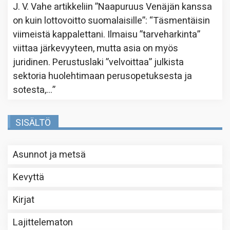
J. V. Vahe
artikkeliin
”Naapuruus Venäjän kanssa
on kuin lottovoitto suomalaisille”
: “
Täsmentäisin
viimeistä kappalettani. Ilmaisu ”tarveharkinta”
viittaa järkevyyteen, mutta asia on myös
juridinen. Perustuslaki ”velvoittaa” julkista
sektoria huolehtimaan perusopetuksesta ja
sotesta,…
”
SISÄLTÖ
Asunnot ja metsä
Kevyttä
Kirjat
Lajittelematon