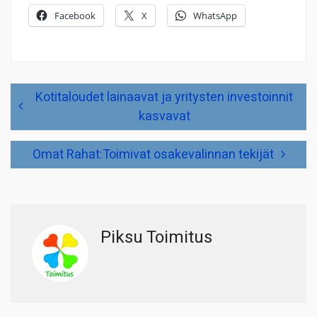
Facebook
X
WhatsApp
Artikkelien
Kotitaloudet lainaavat ja yritysten investoinnit
selaus
kasvavat
Omat Rahat:Toimivat osakevalinnan tekijät
Piksu Toimitus