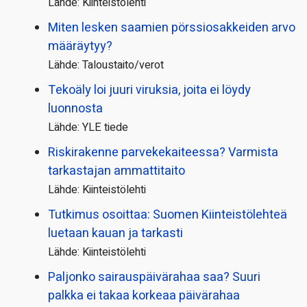
Lähde: Kiinteistölehti
Miten lesken saamien pörssi­osakkeiden arvo
määräytyy?
Lähde: Taloustaito/verot
Tekoäly loi juuri viruksia, joita ei löydy
luonnosta
Lähde: YLE tiede
Riskirakenne parvekekaiteessa? Varmista
tarkastajan ammattitaito
Lähde: Kiinteistölehti
Tutkimus osoittaa: Suomen Kiinteistölehteä
luetaan kauan ja tarkasti
Lähde: Kiinteistölehti
Paljonko sairauspäivä­rahaa saa? Suuri
palkka ei takaa korkeaa päivärahaa