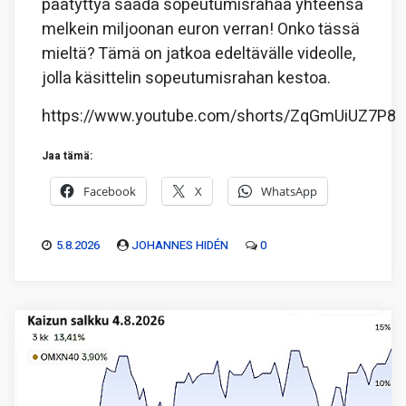
päätyttyä saada sopeutumisrahaa yhteensä
melkein miljoonan euron verran! Onko tässä
mieltä? Tämä on jatkoa edeltävälle videolle,
jolla käsittelin sopeutumisrahan kestoa.
https://www.youtube.com/shorts/ZqGmUiUZ7P8
Jaa tämä:
Facebook
X
WhatsApp
5.8.2026
JOHANNES HIDÉN
0