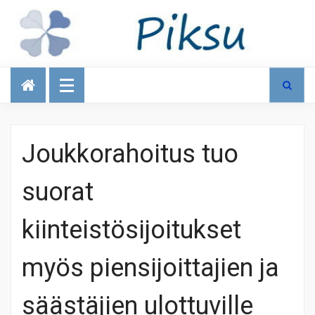
Talous
Joukkorahoitus tuo
suorat
kiinteistösijoitukset
myös piensijoittajien ja
säästäjien ulottuville