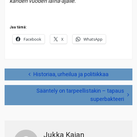
kahden vuoden laina-ajalle.
Jaa tämä:
Facebook
X
WhatsApp
Artikkelien
Historiaa, urheilua ja politiikkaa
selaus
Sääntely on tarpeellistakin – tapaus
superbakteeri
Jukka Kajan