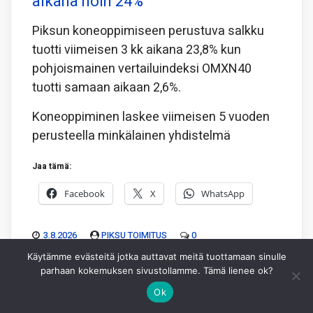
aikana noin 24%
Piksun koneoppimiseen perustuva salkku
tuotti viimeisen 3 kk aikana 23,8% kun
pohjoismainen vertailuindeksi OMXN40
tuotti samaan aikaan 2,6%.
Koneoppiminen laskee viimeisen 5 vuoden
perusteella minkälainen yhdistelmä
Jaa tämä:
Facebook
X
WhatsApp
3.8.2026
PIKSU TOIMITUS
0
Käytämme evästeitä jotka auttavat meitä tuottamaan sinulle
parhaan kokemuksen sivustollamme. Tämä lienee ok?
Ok