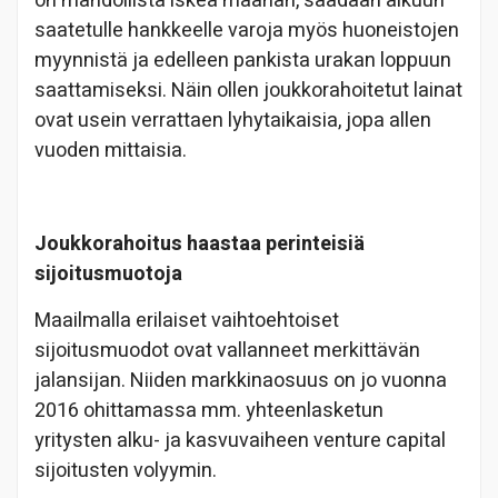
on mahdollista iskeä maahan, saadaan alkuun
saatetulle hankkeelle varoja myös huoneistojen
myynnistä ja edelleen pankista urakan loppuun
saattamiseksi. Näin ollen joukkorahoitetut lainat
ovat usein verrattaen lyhytaikaisia, jopa allen
vuoden mittaisia.
Joukkorahoitus haastaa perinteisiä
sijoitusmuotoja
Maailmalla erilaiset vaihtoehtoiset
sijoitusmuodot ovat vallanneet merkittävän
jalansijan. Niiden markkinaosuus on jo vuonna
2016 ohittamassa mm. yhteenlasketun
yritysten alku- ja kasvuvaiheen venture capital
sijoitusten volyymin.