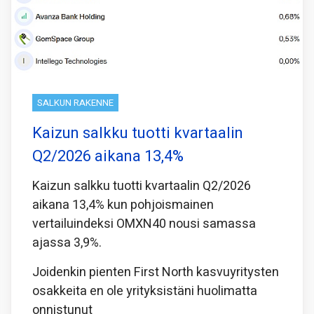
SALKUN RAKENNE
Kaizun salkku tuotti kvartaalin
Q2/2026 aikana 13,4%
Kaizun salkku tuotti kvartaalin Q2/2026
aikana 13,4% kun pohjoismainen
vertailuindeksi OMXN40 nousi samassa
ajassa 3,9%.
Joidenkin pienten First North kasvuyritysten
osakkeita en ole yrityksistäni huolimatta
onnistunut