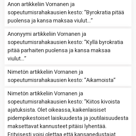
Anon
artikkeliin
Vornanen ja
sopeutumisrahakausien kesto
: “
Byrokratia pitää
puolensa ja kansa maksaa viulut…
”
Anonyymi
artikkeliin
Vornanen ja
sopeutumisrahakausien kesto
: “
Kyllä byrokratia
pitää parhaiten puolensa ja kansa maksaa
viulut…
”
Nimetön
artikkeliin
Vornanen ja
sopeutumisrahakausien kesto
: “
Aikamoista
”
Nimetön
artikkeliin
Vornanen ja
sopeutumisrahakausien kesto
: “
Kiitos kivoista
ajatuksista. Olet oikeassa, kaikenlaisiset
pidempikestoiset laiskuudesta ja joutilaisuudesta
maksettavat kannusteet pitäisi lyhentää.
Erityisesti voisi olettaa että kansanedustajat