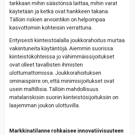
tarkkaan mihin säästönsä laittaa, mihin varat
käytetään ja ketkä ovat hankkeen takana.
Tällöin riskien arviointikin on helpompaa
kasvottomiin kohteisiin verrattuna.
Erityisesti kiinteistöalalla joukkorahoitus murtaa
vakiintuneita käytäntöjä. Aiemmin suorissa
kiinteistökohteissa jo vähimmäissijoitukset
ovat olleet tavallisten ihmisten
ulottumattomissa. Joukkorahoituksen
ominaispiirre on, että minimisijoitukset ovat
usein maltillisia. Tällöin mahdollisuus
matalariskisiin suoriin kiinteistösijoituksiin on
laajemman joukon ulottuvilla.
Markkinatilanne rohkaisee innovatiivisuuteen