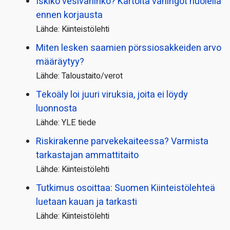
Iskikö vesivahinko? Kartoita vahingot huolella
ennen korjausta
Lähde: Kiinteistölehti
Miten lesken saamien pörssi­osakkeiden arvo
määräytyy?
Lähde: Taloustaito/verot
Tekoäly loi juuri viruksia, joita ei löydy
luonnosta
Lähde: YLE tiede
Riskirakenne parvekekaiteessa? Varmista
tarkastajan ammattitaito
Lähde: Kiinteistölehti
Tutkimus osoittaa: Suomen Kiinteistölehteä
luetaan kauan ja tarkasti
Lähde: Kiinteistölehti