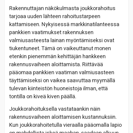
Rakennuttajan näkökulmasta joukkorahoitus
tarjoaa uuden lähteen rahoitustarpeen
kattamiseen. Nykyisessä markkinatilanteessa
pankkien vaatimukset rakennuksen
valmiusasteesta lainan myöntämiseksi ovat
tiukentuneet. Tämä on vaikeuttanut monen
etenkin pienemmän kehittäjän hankkeen
rakennusvaiheen aloittamista. Riittävää
pääomaa pankkien vaatiman valmiusasteen
täyttämiseksi on vaikea saavuttaa myymällä
tulevan kiinteistön huoneistoja ilman, että
tontilla on kiveä kiven päällä.
Joukkorahoituksella vastataankin näin
rakennusvaiheen aloittamisen kustannuksiin.
Kun joukkorahoitetulla vieraalla pääomalla lapio