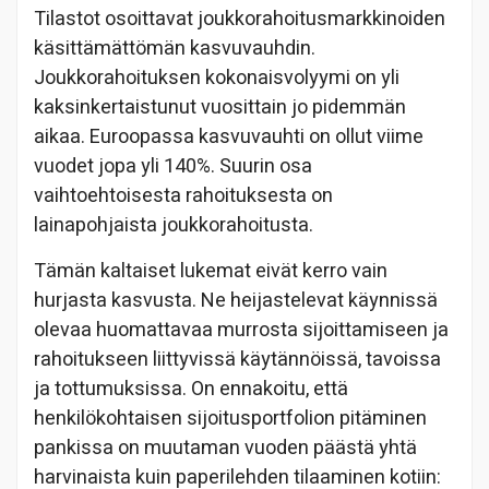
Tilastot osoittavat joukkorahoitusmarkkinoiden
käsittämättömän kasvuvauhdin.
Joukkorahoituksen kokonaisvolyymi on yli
kaksinkertaistunut vuosittain jo pidemmän
aikaa. Euroopassa kasvuvauhti on ollut viime
vuodet jopa yli 140%. Suurin osa
vaihtoehtoisesta rahoituksesta on
lainapohjaista joukkorahoitusta.
Tämän kaltaiset lukemat eivät kerro vain
hurjasta kasvusta. Ne heijastelevat käynnissä
olevaa huomattavaa murrosta sijoittamiseen ja
rahoitukseen liittyvissä käytännöissä, tavoissa
ja tottumuksissa. On ennakoitu, että
henkilökohtaisen sijoitusportfolion pitäminen
pankissa on muutaman vuoden päästä yhtä
harvinaista kuin paperilehden tilaaminen kotiin: