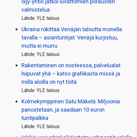
öljy-yhtiö jatkoi luvattomien porausten
valmistelua
Lähde: YLE talous
Ukraina rökittää Venäjän taloutta monella
tavalla – asiantuntijat: Venäjä kurjistuu,
mutta ei murru
Lähde: YLE talous
Rakentaminen on nosteessa, palvelualat
hiipuvat yhä – katso grafiikasta missä ja
millä aloilla on nyt töitä
Lähde: YLE talous
Kolmekymppinen Satu Mäkelä: Miljoonia
panostetaan, ja saadaan 10 euron
tuntipalkka
Lähde: YLE talous