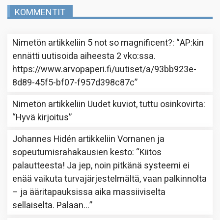
KOMMENTIT
Nimetön
artikkeliin
5 not so magnificent?
: “
AP:kin
ennätti uutisoida aiheesta 2 vko:ssa.
https://www.arvopaperi.fi/uutiset/a/93bb923e-
8d89-45f5-bf07-f957d398c87c
”
Nimetön
artikkeliin
Uudet kuviot, tuttu osinkovirta
:
“
Hyvä kirjoitus
”
Johannes Hidén
artikkeliin
Vornanen ja
sopeutumisrahakausien kesto
: “
Kiitos
palautteesta! Ja jep, noin pitkänä systeemi ei
enää vaikuta turvajärjestelmältä, vaan palkinnolta
– ja ääritapauksissa aika massiiviselta
sellaiselta. Palaan…
”