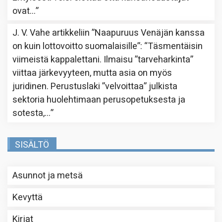
ovat…
”
J. V. Vahe
artikkeliin
”Naapuruus Venäjän kanssa
on kuin lottovoitto suomalaisille”
: “
Täsmentäisin
viimeistä kappalettani. Ilmaisu ”tarveharkinta”
viittaa järkevyyteen, mutta asia on myös
juridinen. Perustuslaki ”velvoittaa” julkista
sektoria huolehtimaan perusopetuksesta ja
sotesta,…
”
SISÄLTÖ
Asunnot ja metsä
Kevyttä
Kirjat