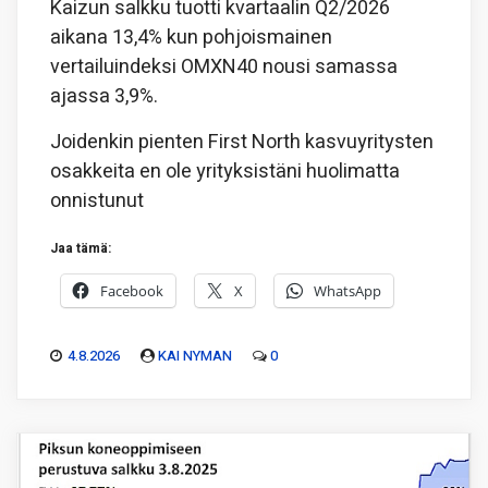
Kaizun salkku tuotti kvartaalin Q2/2026
aikana 13,4% kun pohjoismainen
vertailuindeksi OMXN40 nousi samassa
ajassa 3,9%.
Joidenkin pienten First North kasvuyritysten
osakkeita en ole yrityksistäni huolimatta
onnistunut
Jaa tämä:
Facebook
X
WhatsApp
4.8.2026
KAI NYMAN
0