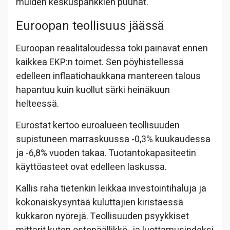
muiden keskuspankkien puuhat.
Euroopan teollisuus jäässä
Euroopan reaalitaloudessa toki painavat ennen
kaikkea EKP:n toimet. Sen pöyhistellessä
edelleen inflaatiohaukkana mantereen talous
hapantuu kuin kuollut särki heinäkuun
helteessä.
Eurostat kertoo euroalueen teollisuuden
supistuneen marraskuussa -0,3% kuukaudessa
ja -6,8% vuoden takaa. Tuotantokapasiteetin
käyttöasteet ovat edelleen laskussa.
Kallis raha tietenkin leikkaa investointihaluja ja
kokonaiskysyntää kuluttajien kiristäessä
kukkaron nyörejä. Teollisuuden psyykkiset