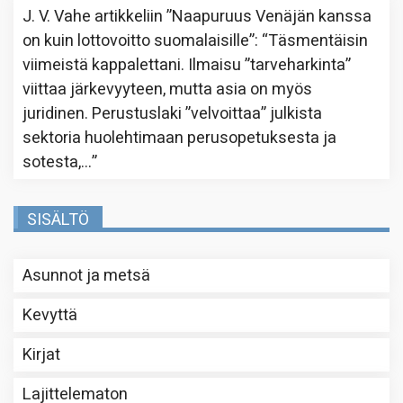
J. V. Vahe
artikkeliin
”Naapuruus Venäjän kanssa
on kuin lottovoitto suomalaisille”
: “
Täsmentäisin
viimeistä kappalettani. Ilmaisu ”tarveharkinta”
viittaa järkevyyteen, mutta asia on myös
juridinen. Perustuslaki ”velvoittaa” julkista
sektoria huolehtimaan perusopetuksesta ja
sotesta,…
”
SISÄLTÖ
Asunnot ja metsä
Kevyttä
Kirjat
Lajittelematon