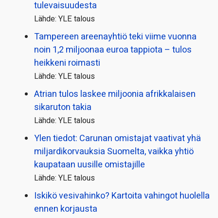
tulevaisuudesta
Lähde: YLE talous
Tampereen areenayhtiö teki viime vuonna
noin 1,2 miljoonaa euroa tappiota – tulos
heikkeni roimasti
Lähde: YLE talous
Atrian tulos laskee miljoonia afrikkalaisen
sikaruton takia
Lähde: YLE talous
Ylen tiedot: Carunan omistajat vaativat yhä
miljardi­korvauksia Suomelta, vaikka yhtiö
kaupataan uusille omistajille
Lähde: YLE talous
Iskikö vesivahinko? Kartoita vahingot huolella
ennen korjausta