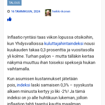
TALOUS
16 TAMMIKUUN, 2024
heikki-ikonen
Inflaatio ryntäsi taas viikon lopussa otsikoihin,
kun Yhdysvalloissa
kuluttajahintaindeksi
nousi
kuukauden takaa 0,3 prosenttia ja vuositasolla
yli kolme. Turhan paljon – mutta tälläkin kertaa
näkymä muuttuu ihan toiseksi speksejä hiukan
vaihtamalla.
Kun asumisen kustannukset jätetään
pois,
indeksi
laski samaisen 0,3% – syyskusta
alkaen miinusta kertyy jo liki -2%! Ja tämä
indeksi on jo alle huhtikuun lukeman, jolloin
inflaation tahti taantui kautta maailman