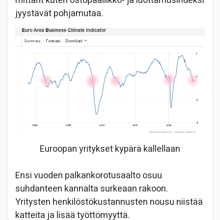
mittarit kuten ostopäällikkö- ja luottamusindeksi
jyystävät pohjamutaa.
Euroopan yritykset kypärä kallellaan
Ensi vuoden palkankorotusaalto osuu
suhdanteen kannalta surkeaan rakoon.
Yritysten henkilöstökustannusten nousu niistää
katteita ja lisää työttömyyttä.