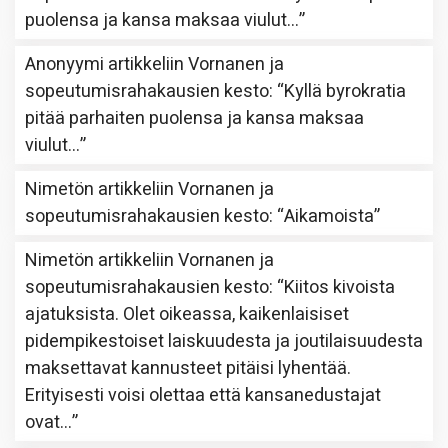
puolensa ja kansa maksaa viulut…
”
Anonyymi
artikkeliin
Vornanen ja
sopeutumisrahakausien kesto
: “
Kyllä byrokratia
pitää parhaiten puolensa ja kansa maksaa
viulut…
”
Nimetön
artikkeliin
Vornanen ja
sopeutumisrahakausien kesto
: “
Aikamoista
”
Nimetön
artikkeliin
Vornanen ja
sopeutumisrahakausien kesto
: “
Kiitos kivoista
ajatuksista. Olet oikeassa, kaikenlaisiset
pidempikestoiset laiskuudesta ja joutilaisuudesta
maksettavat kannusteet pitäisi lyhentää.
Erityisesti voisi olettaa että kansanedustajat
ovat…
”