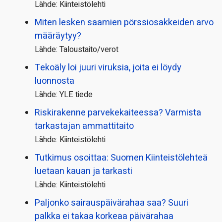
Lähde: Kiinteistölehti
Miten lesken saamien pörssi­osakkeiden arvo
määräytyy?
Lähde: Taloustaito/verot
Tekoäly loi juuri viruksia, joita ei löydy
luonnosta
Lähde: YLE tiede
Riskirakenne parvekekaiteessa? Varmista
tarkastajan ammattitaito
Lähde: Kiinteistölehti
Tutkimus osoittaa: Suomen Kiinteistölehteä
luetaan kauan ja tarkasti
Lähde: Kiinteistölehti
Paljonko sairauspäivä­rahaa saa? Suuri
palkka ei takaa korkeaa päivärahaa