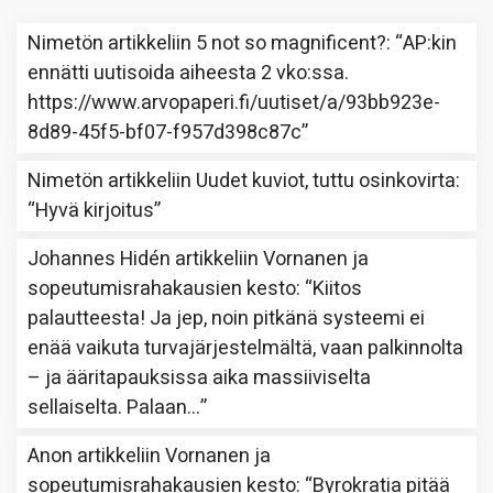
Nimetön
artikkeliin
5 not so magnificent?
: “
AP:kin
ennätti uutisoida aiheesta 2 vko:ssa.
https://www.arvopaperi.fi/uutiset/a/93bb923e-
8d89-45f5-bf07-f957d398c87c
”
Nimetön
artikkeliin
Uudet kuviot, tuttu osinkovirta
:
“
Hyvä kirjoitus
”
Johannes Hidén
artikkeliin
Vornanen ja
sopeutumisrahakausien kesto
: “
Kiitos
palautteesta! Ja jep, noin pitkänä systeemi ei
enää vaikuta turvajärjestelmältä, vaan palkinnolta
– ja ääritapauksissa aika massiiviselta
sellaiselta. Palaan…
”
Anon
artikkeliin
Vornanen ja
sopeutumisrahakausien kesto
: “
Byrokratia pitää