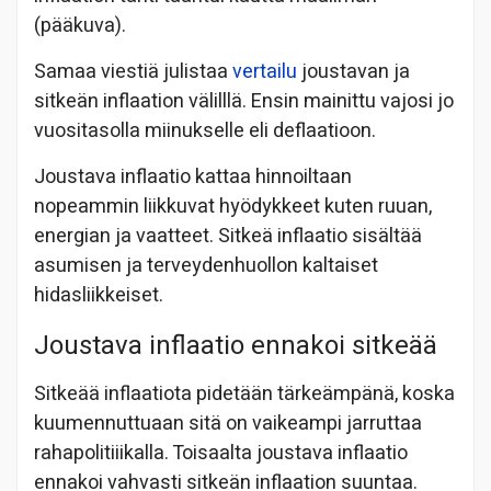
(pääkuva).
Samaa viestiä julistaa
vertailu
joustavan ja
sitkeän inflaation välilllä. Ensin mainittu vajosi jo
vuositasolla miinukselle eli deflaatioon.
Joustava inflaatio kattaa hinnoiltaan
nopeammin liikkuvat hyödykkeet kuten ruuan,
energian ja vaatteet. Sitkeä inflaatio sisältää
asumisen ja terveydenhuollon kaltaiset
hidasliikkeiset.
Joustava inflaatio ennakoi sitkeää
Sitkeää inflaatiota pidetään tärkeämpänä, koska
kuumennuttuaan sitä on vaikeampi jarruttaa
rahapolitiiikalla. Toisaalta joustava inflaatio
ennakoi vahvasti sitkeän inflaation suuntaa.