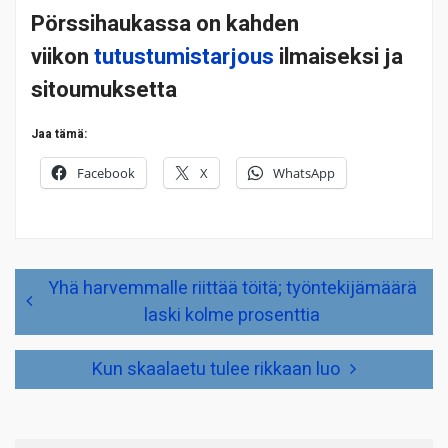
Pörssihaukassa on kahden
viikon
tutustumistarjous
ilmaiseksi ja
sitoumuksetta
Jaa tämä:
Facebook
X
WhatsApp
Artikkelien
Yhä harvemmalle riittää töitä; työntekijämäärä
selaus
laski kolme prosenttia
Kun skaalaetu tulee rikkaan luo