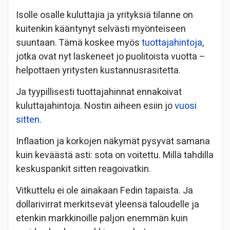
Isolle osalle kuluttajia ja yrityksiä tilanne on
kuitenkin kääntynyt selvästi myönteiseen
suuntaan. Tämä koskee myös
tuottajahintoja
,
jotka ovat nyt laskeneet jo puolitoista vuotta –
helpottaen yritysten kustannusrasitetta.
Ja tyypillisesti tuottajahinnat ennakoivat
kuluttajahintoja. Nostin aiheen esiin jo
vuosi
sitten.
Inflaation ja korkojen näkymät pysyvät samana
kuin keväästä asti: sota on voitettu. Millä tahdilla
keskuspankit sitten reagoivatkin.
Vitkuttelu ei ole ainakaan Fedin tapaista. Ja
dollarivirrat merkitsevät yleensä taloudelle ja
etenkin markkinoille paljon enemmän kuin