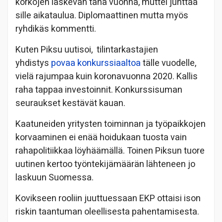
korkojen laskevan tänä vuonna, muttei junttaa
sille aikataulua. Diplomaattinen mutta myös
ryhdikäs kommentti.
Kuten Piksu uutisoi, tilintarkastajien
yhdistys
povaa konkurssiaaltoa
tälle vuodelle,
vielä rajumpaa kuin koronavuonna 2020. Kallis
raha tappaa investoinnit. Konkurssisuman
seuraukset kestävät kauan.
Kaatuneiden yritysten toiminnan ja työpaikkojen
korvaaminen ei enää hoidukaan tuosta vain
rahapolitiikkaa löyhäämällä. Toinen Piksun tuore
uutinen kertoo työntekijämäärän lähteneen jo
laskuun Suomessa.
Kovikseen rooliin juuttuessaan EKP ottaisi ison
riskin taantuman oleellisesta pahentamisesta.