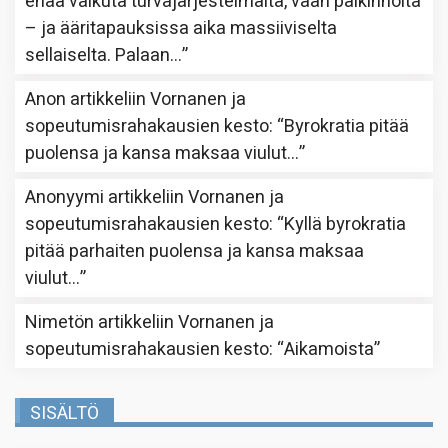
enää vaikuta turvajärjestelmältä, vaan palkinnolta
– ja ääritapauksissa aika massiiviselta
sellaiselta. Palaan…
”
Anon
artikkeliin
Vornanen ja
sopeutumisrahakausien kesto
: “
Byrokratia pitää
puolensa ja kansa maksaa viulut…
”
Anonyymi
artikkeliin
Vornanen ja
sopeutumisrahakausien kesto
: “
Kyllä byrokratia
pitää parhaiten puolensa ja kansa maksaa
viulut…
”
Nimetön
artikkeliin
Vornanen ja
sopeutumisrahakausien kesto
: “
Aikamoista
”
SISÄLTÖ