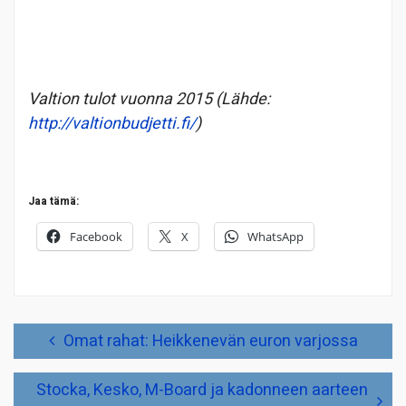
Valtion tulot vuonna 2015 (Lähde:
http://valtionbudjetti.fi/
)
Jaa tämä:
Facebook
X
WhatsApp
Artikkelien
Omat rahat: Heikkenevän euron varjossa
selaus
Stocka, Kesko, M-Board ja kadonneen aarteen