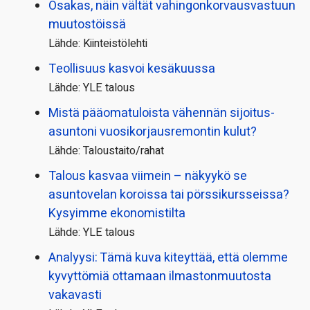
Osakas, näin vältät vahingonkorvausvastuun
muutostöissä
Lähde: Kiinteistölehti
Teollisuus kasvoi kesäkuussa
Lähde: YLE talous
Mistä pääoma­tuloista vähennän sijoitus­
asuntoni vuosikorjaus­remontin kulut?
Lähde: Taloustaito/rahat
Talous kasvaa viimein – näkyykö se
asuntovelan koroissa tai pörssi­kursseissa?
Kysyimme ekonomistilta
Lähde: YLE talous
Analyysi: Tämä kuva kiteyttää, että olemme
kyvyttömiä ottamaan ilmaston­muutosta
vakavasti