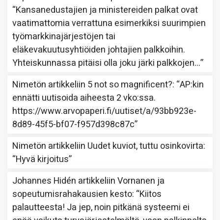
“
Kansanedustajien ja ministereiden palkat ovat
vaatimattomia verrattuna esimerkiksi suurimpien
työmarkkinajärjestöjen tai
eläkevakuutusyhtiöiden johtajien palkkoihin.
Yhteiskunnassa pitäisi olla joku järki palkkojen…
”
Nimetön
artikkeliin
5 not so magnificent?
: “
AP:kin
ennätti uutisoida aiheesta 2 vko:ssa.
https://www.arvopaperi.fi/uutiset/a/93bb923e-
8d89-45f5-bf07-f957d398c87c
”
Nimetön
artikkeliin
Uudet kuviot, tuttu osinkovirta
:
“
Hyvä kirjoitus
”
Johannes Hidén
artikkeliin
Vornanen ja
sopeutumisrahakausien kesto
: “
Kiitos
palautteesta! Ja jep, noin pitkänä systeemi ei