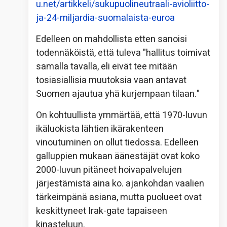
u.net/artikkeli/sukupuolineutraali-avioliitto-
ja-24-miljardia-suomalaista-euroa
Edelleen on mahdollista etten sanoisi
todennäköistä, että tuleva "
hallitus toimivat
samalla tavalla, eli eivät tee mitään
tosiasiallisia muutoksia vaan antavat
Suomen ajautua yhä kurjempaan tilaan."
On kohtuullista ymmärtää, että 1970-luvun
ikäluokista lähtien ikärakenteen
vinoutuminen on ollut tiedossa. Edelleen
galluppien mukaan äänestäjät ovat koko
2000-luvun pitäneet hoivapalvelujen
järjestämistä aina ko. ajankohdan vaalien
tärkeimpänä asiana, mutta puolueet ovat
keskittyneet Irak-gate tapaiseen
kinasteluun.