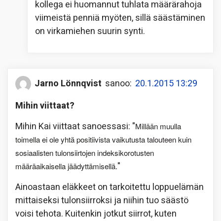
kollega ei huomannut tuhlata määrärahoja
viimeistä penniä myöten, sillä säästäminen
on virkamiehen suurin synti.
Jarno Lönnqvist
sanoo:
20.1.2015 13:29
Mihin viittaat?
Mihin Kai viittaat sanoessasi: "
Millään muulla
toimella ei ole yhtä positiivista vaikutusta talouteen kuin
sosiaalisten tulonsiirtojen indeksikorotusten
"
määräaikaisella jäädyttämisellä.
Ainoastaan eläkkeet on tarkoitettu loppuelämän
mittaiseksi tulonsiirroksi ja niihin tuo säästö
voisi tehota. Kuitenkin jotkut siirrot, kuten