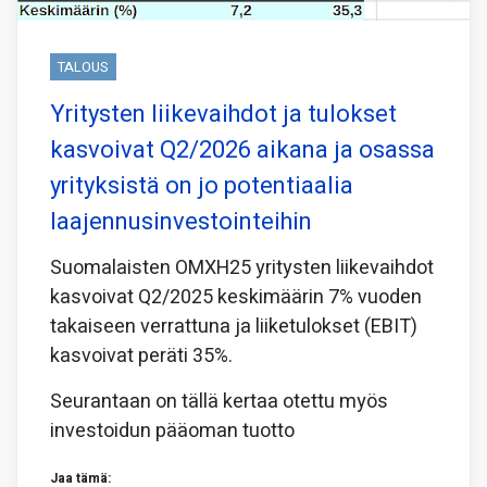
TALOUS
Yritysten liikevaihdot ja tulokset
kasvoivat Q2/2026 aikana ja osassa
yrityksistä on jo potentiaalia
laajennusinvestointeihin
Suomalaisten OMXH25 yritysten liikevaihdot
kasvoivat Q2/2025 keskimäärin 7% vuoden
takaiseen verrattuna ja liiketulokset (EBIT)
kasvoivat peräti 35%.
Seurantaan on tällä kertaa otettu myös
investoidun pääoman tuotto
Jaa tämä: