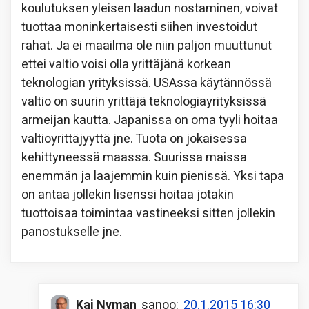
koulutuksen yleisen laadun nostaminen, voivat
tuottaa moninkertaisesti siihen investoidut
rahat. Ja ei maailma ole niin paljon muuttunut
ettei valtio voisi olla yrittäjänä korkean
teknologian yrityksissä. USAssa käytännössä
valtio on suurin yrittäjä teknologiayrityksissä
armeijan kautta. Japanissa on oma tyyli hoitaa
valtioyrittäjyyttä jne. Tuota on jokaisessa
kehittyneessä maassa. Suurissa maissa
enemmän ja laajemmin kuin pienissä. Yksi tapa
on antaa jollekin lisenssi hoitaa jotakin
tuottoisaa toimintaa vastineeksi sitten jollekin
panostukselle jne.
Kai Nyman
sanoo:
20.1.2015 16:30