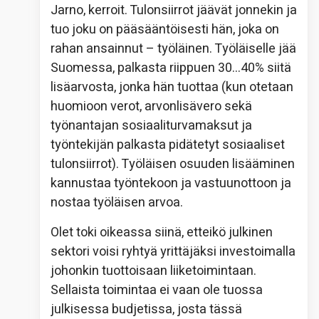
Jarno, kerroit. Tulonsiirrot jäävät jonnekin ja
tuo joku on pääsääntöisesti hän, joka on
rahan ansainnut – työläinen. Työläiselle jää
Suomessa, palkasta riippuen 30…40% siitä
lisäarvosta, jonka hän tuottaa (kun otetaan
huomioon verot, arvonlisävero sekä
työnantajan sosiaaliturvamaksut ja
työntekijän palkasta pidätetyt sosiaaliset
tulonsiirrot). Työläisen osuuden lisääminen
kannustaa työntekoon ja vastuunottoon ja
nostaa työläisen arvoa.
Olet toki oikeassa siinä, etteikö julkinen
sektori voisi ryhtyä yrittäjäksi investoimalla
johonkin tuottoisaan liiketoimintaan.
Sellaista toimintaa ei vaan ole tuossa
julkisessa budjetissa, josta tässä