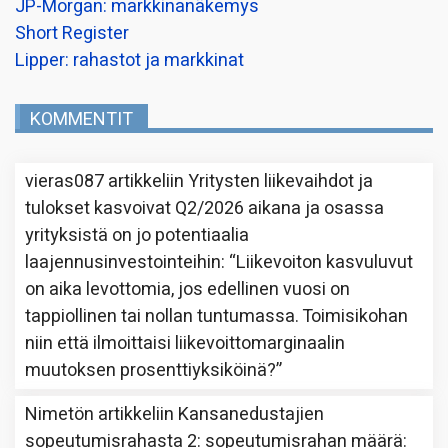
JP-Morgan: markkinanäkemys
Short Register
Lipper: rahastot ja markkinat
KOMMENTIT
vieras087
artikkeliin
Yritysten liikevaihdot ja
tulokset kasvoivat Q2/2026 aikana ja osassa
yrityksistä on jo potentiaalia
laajennusinvestointeihin
: “
Liikevoiton kasvuluvut
on aika levottomia, jos edellinen vuosi on
tappiollinen tai nollan tuntumassa. Toimisikohan
niin että ilmoittaisi liikevoittomarginaalin
muutoksen prosenttiyksiköinä?
”
Nimetön
artikkeliin
Kansanedustajien
sopeutumisrahasta 2: sopeutumisrahan määrä
: