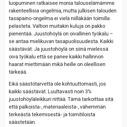
luopuminen ratkaisee monia talouselämämme
rakenteellisia ongelmia, mutta julkisen talouden
tasapaino-ongelma ei vielä niilläkään toimilla
pelasteta. Valtion muitakin kuluja on pakko
pienentää. Juustohöylä on oivallinen työkalu –
se antaa mielikuvan tasapuolisuudesta. Kaikki
säästävät. Ja juustohöylä on siinä mielessä
oiva työkalu että se panee kaikki hallinnon
haarat miettimään mikä heille on oleellisen
tärkeää.
Eikä säästötarvetta ole kohtuuttomasti, jos
kaikki säästävät. Luultavasti noin 3%
juustohöyläleikkuri riittää. Tämä tarkoittaa sitä
että palkoista-, materiaaleista-, vähemmän
terkeästä tekemisestä- ja toimitiloista
säästetään.