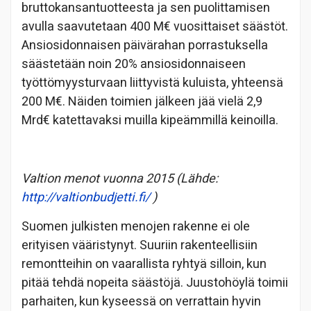
bruttokansantuotteesta ja sen puolittamisen
avulla saavutetaan 400 M€ vuosittaiset säästöt.
Ansiosidonnaisen päivärahan porrastuksella
säästetään noin 20% ansiosidonnaiseen
työttömyysturvaan liittyvistä kuluista, yhteensä
200 M€. Näiden toimien jälkeen jää vielä 2,9
Mrd€ katettavaksi muilla kipeämmillä keinoilla.
Valtion menot vuonna 2015 (Lähde:
http://valtionbudjetti.fi/
)
Suomen julkisten menojen rakenne ei ole
erityisen vääristynyt. Suuriin rakenteellisiin
remontteihin on vaarallista ryhtyä silloin, kun
pitää tehdä nopeita säästöjä. Juustohöylä toimii
parhaiten, kun kyseessä on verrattain hyvin