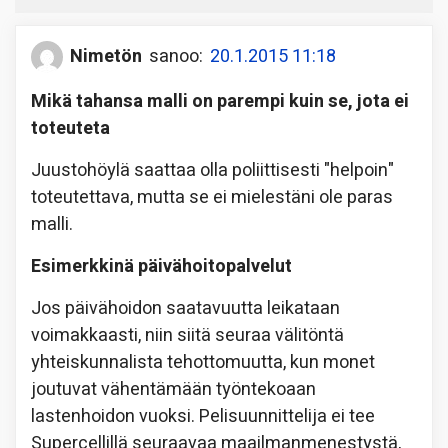
Nimetön
sanoo:
20.1.2015 11:18
Mikä tahansa malli on parempi kuin se, jota ei
toteuteta
Juustohöylä saattaa olla poliittisesti "helpoin"
toteutettava, mutta se ei mielestäni ole paras
malli.
Esimerkkinä päivähoitopalvelut
Jos päivähoidon saatavuutta leikataan
voimakkaasti, niin siitä seuraa välitöntä
yhteiskunnalista tehottomuutta, kun monet
joutuvat vähentämään työntekoaan
lastenhoidon vuoksi. Pelisuunnittelija ei tee
Supercellillä seuraavaa maailmanmenestystä,