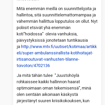
Mitä enemmän meillä on suunnittelijoita ja
hallintoa, sitä suunnittelemattomampaa ja
vähemmän hallittua lopputulos on ollut. Nyt
poliisit etsivät yhä enemmän
koti"hoidossa" olevia vanhuksia,
päivystyksissä jonotetaan tuntikausia
ja
http://www.mtv.fi/uutiset/kotimaa/artikk
eli/super-ambulanssirallista-kotihoitajat-
irtisanoutuvat-vanhusten-tilanne-
toivoton/4702136
Ja mitä tähän tulee "
Juustohöylä
rohkaissee kaikki hallinnon haarat
optimoimaan oman tekemisensä", minä
olen sentään aikoinaan käskystä
järjestänyt suuren kriisikokouksen, kun