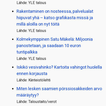
Lähde: YLE talous
Rakentaminen on nosteessa, palvelualat
hiipuvat yhä – katso grafiikasta missä ja
millä aloilla on nyt töitä
Lähde: YLE talous
Kolmekymppinen Satu Mäkelä: Miljoonia
panostetaan, ja saadaan 10 euron
tuntipalkka
Lähde: YLE talous
Iskikö vesivahinko? Kartoita vahingot huolella
ennen korjausta
Lähde: Kiinteistölehti
Miten lesken saamien pörssi­osakkeiden arvo
määräytyy?
Lähde: Taloustaito/verot