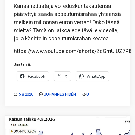
Kansanedustaja voi eduskuntakautensa
päätyttyä saada sopeutumisrahaa yhteensä
melkein miljoonan euron verran! Onko tässä
mieltä? Tämä on jatkoa edeltävälle videolle,
jolla käsittelin sopeutumisrahan kestoa.
https://www.youtube.com/shorts/ZqGmUiUZ7P8
Jaa tämä:
Facebook
X
WhatsApp
5.8.2026
JOHANNES HIDÉN
0