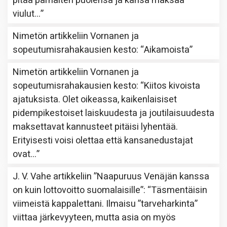
pitää parhaiten puolensa ja kansa maksaa
viulut…
”
Nimetön
artikkeliin
Vornanen ja
sopeutumisrahakausien kesto
: “
Aikamoista
”
Nimetön
artikkeliin
Vornanen ja
sopeutumisrahakausien kesto
: “
Kiitos kivoista
ajatuksista. Olet oikeassa, kaikenlaisiset
pidempikestoiset laiskuudesta ja joutilaisuudesta
maksettavat kannusteet pitäisi lyhentää.
Erityisesti voisi olettaa että kansanedustajat
ovat…
”
J. V. Vahe
artikkeliin
”Naapuruus Venäjän kanssa
on kuin lottovoitto suomalaisille”
: “
Täsmentäisin
viimeistä kappalettani. Ilmaisu ”tarveharkinta”
viittaa järkevyyteen, mutta asia on myös