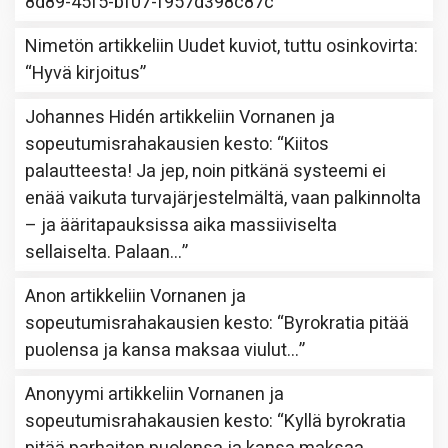
8d89-45f5-bf07-f957d398c87c
”
Nimetön
artikkeliin
Uudet kuviot, tuttu osinkovirta
:
“
Hyvä kirjoitus
”
Johannes Hidén
artikkeliin
Vornanen ja
sopeutumisrahakausien kesto
: “
Kiitos
palautteesta! Ja jep, noin pitkänä systeemi ei
enää vaikuta turvajärjestelmältä, vaan palkinnolta
– ja ääritapauksissa aika massiiviselta
sellaiselta. Palaan…
”
Anon
artikkeliin
Vornanen ja
sopeutumisrahakausien kesto
: “
Byrokratia pitää
puolensa ja kansa maksaa viulut…
”
Anonyymi
artikkeliin
Vornanen ja
sopeutumisrahakausien kesto
: “
Kyllä byrokratia