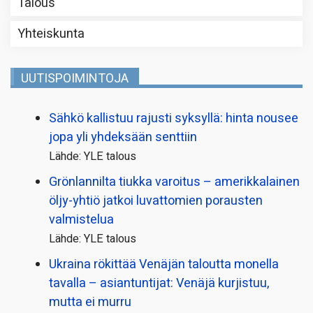
Talous
Yhteiskunta
UUTISPOIMINTOJA
Sähkö kallistuu rajusti syksyllä: hinta nousee
jopa yli yhdeksään senttiin
Lähde: YLE talous
Grönlannilta tiukka varoitus – amerikkalainen
öljy-yhtiö jatkoi luvattomien porausten
valmistelua
Lähde: YLE talous
Ukraina rökittää Venäjän taloutta monella
tavalla – asiantuntijat: Venäjä kurjistuu,
mutta ei murru