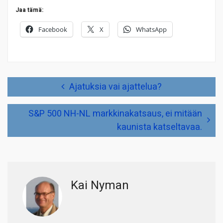
Jaa tämä:
Facebook
X
WhatsApp
Artikkelien
Ajatuksia vai ajattelua?
selaus
S&P 500 NH-NL markkinakatsaus, ei mitään
kaunista katseltavaa.
Kai Nyman