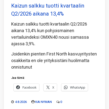
Kaizun salkku tuotti kvartaalin
Q2/2026 aikana 13,4%
Kaizun salkku tuotti kvartaalin Q2/2026
aikana 13,4% kun pohjoismainen
vertailuindeksi OMXN40 nousi samassa
ajassa 3,9%.
Joidenkin pienten First North kasvuyritysten
osakkeita en ole yrityksistäni huolimatta
onnistunut
Jaa tämä:
Facebook
X
WhatsApp
4.8.2026
KAI NYMAN
0