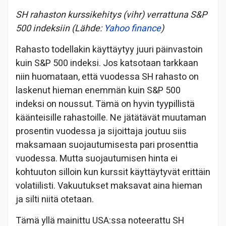
SH rahaston kurssikehitys (vihr) verrattuna S&P
500 indeksiin (Lähde:
Yahoo finance
)
Rahasto todellakin käyttäytyy juuri päinvastoin
kuin S&P 500 indeksi. Jos katsotaan tarkkaan
niin huomataan, että vuodessa SH rahasto on
laskenut hieman enemmän kuin S&P 500
indeksi on noussut. Tämä on hyvin tyypillistä
käänteisille rahastoille. Ne jätätävät muutaman
prosentin vuodessa ja sijoittaja joutuu siis
maksamaan suojautumisesta pari prosenttia
vuodessa. Mutta suojautumisen hinta ei
kohtuuton silloin kun kurssit käyttäytyvät erittäin
volatiilisti. Vakuutukset maksavat aina hieman
ja silti niitä otetaan.
Tämä yllä mainittu USA:ssa noteerattu SH