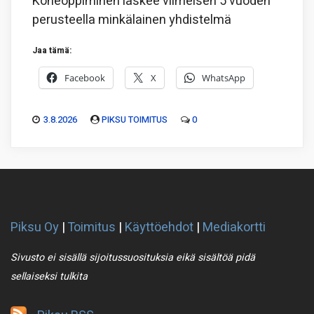
Koneoppiminen laskee viimeisen 5 vuoden
perusteella minkälainen yhdistelmä
Jaa tämä:
Facebook
X
WhatsApp
3.8.2026
PIKSU TOIMITUS
0
Piksu Oy
|
Toimitus
|
Käyttöehdot
|
Mediakortti
Sivusto ei sisällä sijoitussuosituksia eikä sisältöä pidä
sellaiseksi tulkita