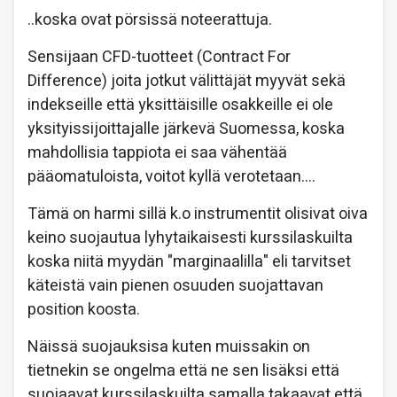
..koska ovat pörsissä noteerattuja.
Sensijaan CFD-tuotteet (Contract For
Difference) joita jotkut välittäjät myyvät sekä
indekseille että yksittäisille osakkeille ei ole
yksityissijoittajalle järkevä Suomessa, koska
mahdollisia tappiota ei saa vähentää
pääomatuloista, voitot kyllä verotetaan….
Tämä on harmi sillä k.o instrumentit olisivat oiva
keino suojautua lyhytaikaisesti kurssilaskuilta
koska niitä myydän "marginaalilla" eli tarvitset
käteistä vain pienen osuuden suojattavan
position koosta.
Näissä suojauksisa kuten muissakin on
tietnekin se ongelma että ne sen lisäksi että
suojaavat kurssilaskuilta samalla takaavat että