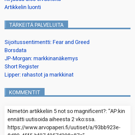
Artikkelin luonti
TÄRKEITÄ PALVELUITA
Sijoitussentimentti: Fear and Greed
Borsdata
JP-Morgan: markkinanäkemys
Short Register
Lipper: rahastot ja markkinat
KOMMENTIT
Nimetön
artikkeliin
5 not so magnificent?
: “
AP:kin
ennätti uutisoida aiheesta 2 vko:ssa.
https://www.arvopaperi.fi/uutiset/a/93bb923e-