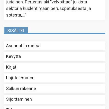
juridinen. Perustuslaki ”velvoittaa” julkista
sektoria huolehtimaan perusopetuksesta ja
sotesta,…
”
SISÄLTÖ
Asunnot ja metsä
Kevyttä
Kirjat
Lajittelematon
Salkun rakenne
Sijoittaminen