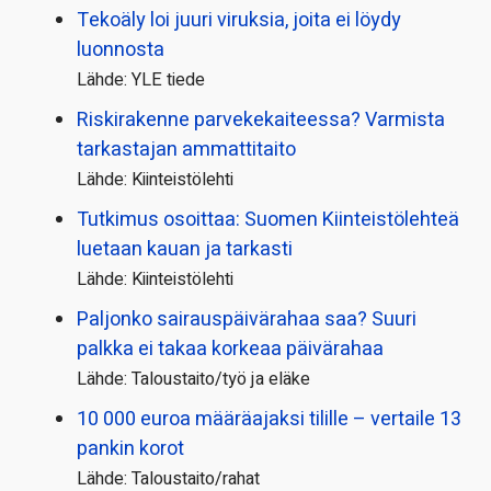
Tekoäly loi juuri viruksia, joita ei löydy
luonnosta
Lähde: YLE tiede
Riskirakenne parvekekaiteessa? Varmista
tarkastajan ammattitaito
Lähde: Kiinteistölehti
Tutkimus osoittaa: Suomen Kiinteistölehteä
luetaan kauan ja tarkasti
Lähde: Kiinteistölehti
Paljonko sairauspäivä­rahaa saa? Suuri
palkka ei takaa korkeaa päivärahaa
Lähde: Taloustaito/työ ja eläke
10 000 euroa määräajaksi tilille – vertaile 13
pankin korot
Lähde: Taloustaito/rahat