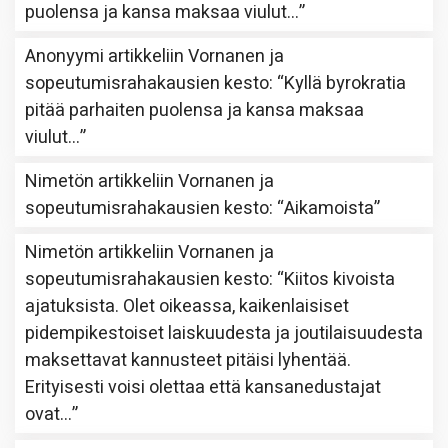
puolensa ja kansa maksaa viulut…
”
Anonyymi
artikkeliin
Vornanen ja
sopeutumisrahakausien kesto
: “
Kyllä byrokratia
pitää parhaiten puolensa ja kansa maksaa
viulut…
”
Nimetön
artikkeliin
Vornanen ja
sopeutumisrahakausien kesto
: “
Aikamoista
”
Nimetön
artikkeliin
Vornanen ja
sopeutumisrahakausien kesto
: “
Kiitos kivoista
ajatuksista. Olet oikeassa, kaikenlaisiset
pidempikestoiset laiskuudesta ja joutilaisuudesta
maksettavat kannusteet pitäisi lyhentää.
Erityisesti voisi olettaa että kansanedustajat
ovat…
”