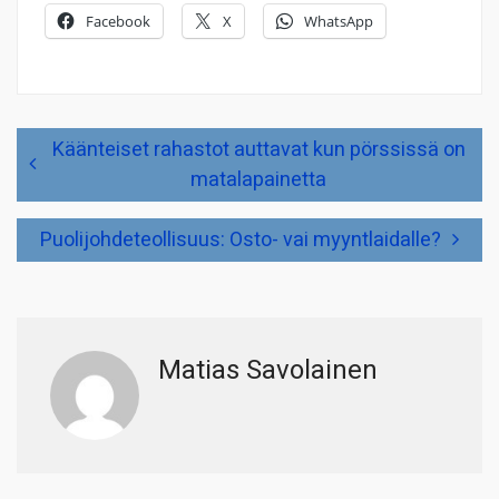
Facebook
X
WhatsApp
Artikkelien
Käänteiset rahastot auttavat kun pörssissä on
selaus
matalapainetta
Puolijohdeteollisuus: Osto- vai myyntlaidalle?
Matias Savolainen