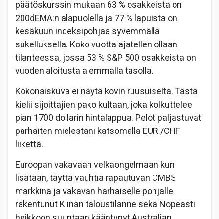
päätöskurssin mukaan 63 % osakkeista on
200dEMA:n alapuolella ja 77 % lapuista on
kesäkuun indeksipohjaa syvemmällä
sukelluksella. Koko vuotta ajatellen ollaan
tilanteessa, jossa 53 % S&P 500 osakkeista on
vuoden aloitusta alemmalla tasolla.
Kokonaiskuva ei näytä kovin ruusuiselta. Tästä
kielii sijoittajien pako kultaan, joka kolkuttelee
pian 1700 dollarin hintalappua. Pelot paljastuvat
parhaiten mielestäni katsomalla EUR /CHF
liikettä.
Euroopan vakavaan velkaongelmaan kun
lisätään, täyttä vauhtia rapautuvan CMBS
markkina ja vakavan harhaiselle pohjalle
rakentunut Kiinan taloustilanne sekä Nopeasti
heikkoon suuntaan kääntynyt Australian