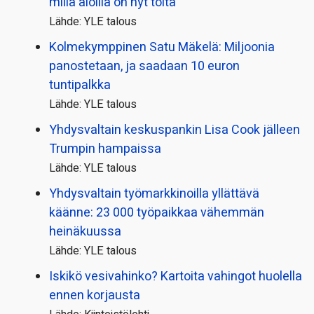
millä aloilla on nyt töitä
Lähde: YLE talous
Kolmekymppinen Satu Mäkelä: Miljoonia
panostetaan, ja saadaan 10 euron
tuntipalkka
Lähde: YLE talous
Yhdysvaltain keskuspankin Lisa Cook jälleen
Trumpin hampaissa
Lähde: YLE talous
Yhdysvaltain työmarkkinoilla yllättävä
käänne: 23 000 työpaikkaa vähemmän
heinäkuussa
Lähde: YLE talous
Iskikö vesivahinko? Kartoita vahingot huolella
ennen korjausta