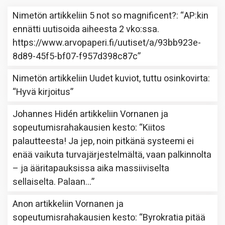
Nimetön
artikkeliin
5 not so magnificent?
: “
AP:kin
ennätti uutisoida aiheesta 2 vko:ssa.
https://www.arvopaperi.fi/uutiset/a/93bb923e-
8d89-45f5-bf07-f957d398c87c
”
Nimetön
artikkeliin
Uudet kuviot, tuttu osinkovirta
:
“
Hyvä kirjoitus
”
Johannes Hidén
artikkeliin
Vornanen ja
sopeutumisrahakausien kesto
: “
Kiitos
palautteesta! Ja jep, noin pitkänä systeemi ei
enää vaikuta turvajärjestelmältä, vaan palkinnolta
– ja ääritapauksissa aika massiiviselta
sellaiselta. Palaan…
”
Anon
artikkeliin
Vornanen ja
sopeutumisrahakausien kesto
: “
Byrokratia pitää