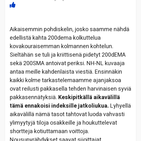
Aikaisemmin pohdiskelin, josko saamme nähdä
edellistä kahta 200dema kolkuttelua
kovakouraisemman kolmannen kohtelun.
Sieltähän se tuli ja kriittisenä pidetyt 200dEMA
sekä 200SMA antoivat periksi. NH-NL kuvaaja
antaa meille kahdenlaista viestiä. Ensinnäkin
kaikki kolme tarkastelemaamme ajanjaksoa
ovat reilusti pakkasella tehden harvinaisen syviä
pakkasennätyksiä.
Keskipitkällä aikavälillä
tämä ennakoisi indeksille jatkoliukua.
Lyhyellä
aikavälillä nämä tasot tahtovat luoda vahvasti
ylimyytyjä tiloja osakkeille ja houkuttelevat
shortteja kotiuttamaan voittoja.
Nousupyrähdykset saavat sijoittajat