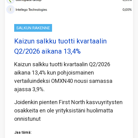
SALKUN RAKENNE
Kaizun salkku tuotti kvartaalin
Q2/2026 aikana 13,4%
Kaizun salkku tuotti kvartaalin Q2/2026
aikana 13,4% kun pohjoismainen
vertailuindeksi OMXN40 nousi samassa
ajassa 3,9%.
Joidenkin pienten First North kasvuyritysten
osakkeita en ole yrityksistäni huolimatta
onnistunut
Jaa tämä: