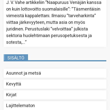
J. V. Vahe
artikkeliin
”Naapuruus Venäjän kanssa
on kuin lottovoitto suomalaisille”
: “
Täsmentäisin
viimeistä kappalettani. Ilmaisu ”tarveharkinta”
viittaa järkevyyteen, mutta asia on myös
juridinen. Perustuslaki ”velvoittaa” julkista
sektoria huolehtimaan perusopetuksesta ja
sotesta,…
”
SISÄLTÖ
Asunnot ja metsä
Kevyttä
Kirjat
Lajittelematon