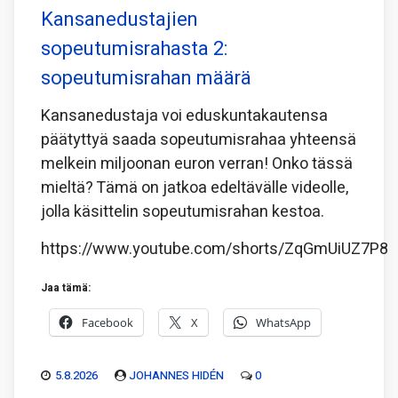
Kansanedustajien
sopeutumisrahasta 2:
sopeutumisrahan määrä
Kansanedustaja voi eduskuntakautensa
päätyttyä saada sopeutumisrahaa yhteensä
melkein miljoonan euron verran! Onko tässä
mieltä? Tämä on jatkoa edeltävälle videolle,
jolla käsittelin sopeutumisrahan kestoa.
https://www.youtube.com/shorts/ZqGmUiUZ7P8
Jaa tämä:
Facebook
X
WhatsApp
5.8.2026
JOHANNES HIDÉN
0