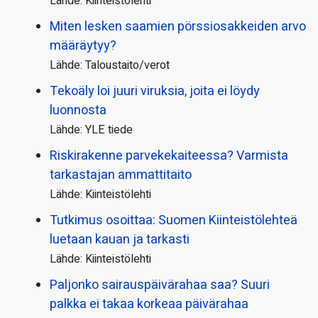
Lähde: Kiinteistölehti
Miten lesken saamien pörssi­osakkeiden arvo
määräytyy?
Lähde: Taloustaito/verot
Tekoäly loi juuri viruksia, joita ei löydy
luonnosta
Lähde: YLE tiede
Riskirakenne parvekekaiteessa? Varmista
tarkastajan ammattitaito
Lähde: Kiinteistölehti
Tutkimus osoittaa: Suomen Kiinteistölehteä
luetaan kauan ja tarkasti
Lähde: Kiinteistölehti
Paljonko sairauspäivä­rahaa saa? Suuri
palkka ei takaa korkeaa päivärahaa