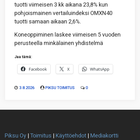
tuotti viimeisen 3 kk aikana 23,8% kun
pohjoismainen vertailuindeksi OMXN40
tuotti samaan aikaan 2,6%.
Koneoppiminen laskee viimeisen 5 vuoden
perusteella minkälainen yhdistelmä
Jaa tämä:
Facebook
X
WhatsApp
3.8.2026
PIKSU TOIMITUS
0
Piksu Oy
|
Toimitus
|
Käyttöehdot
|
Mediakortti