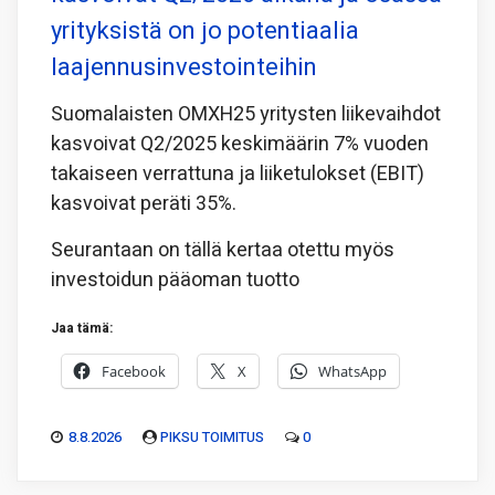
yrityksistä on jo potentiaalia
laajennusinvestointeihin
Suomalaisten OMXH25 yritysten liikevaihdot
kasvoivat Q2/2025 keskimäärin 7% vuoden
takaiseen verrattuna ja liiketulokset (EBIT)
kasvoivat peräti 35%.
Seurantaan on tällä kertaa otettu myös
investoidun pääoman tuotto
Jaa tämä:
Facebook
X
WhatsApp
8.8.2026
PIKSU TOIMITUS
0