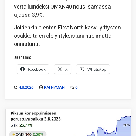
vertailuindeksi OMXN40 nousi samassa
ajassa 3,9%.
Joidenkin pienten First North kasvuyritysten
osakkeita en ole yrityksistäni huolimatta
onnistunut
Jaa tämä:
Facebook
X
WhatsApp
4.8.2026
KAI NYMAN
0