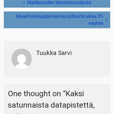
Artikkelien
Markkinoiden tehottomuudesta
selaus
Maailmankauppa kasvaa pitkästä aikaa 5%
vauhtia
Tuukka Sarvi
One thought on “
Kaksi
satunnaista datapistettä,