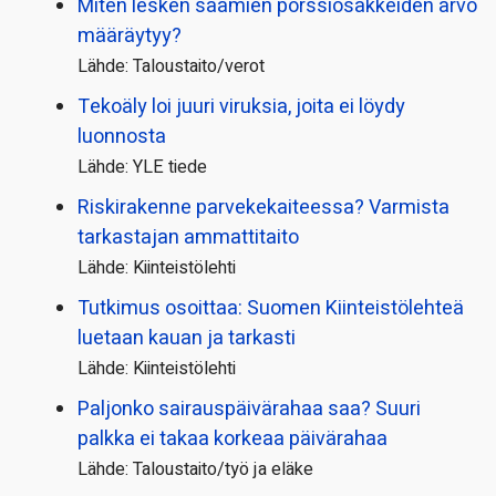
Miten lesken saamien pörssi­osakkeiden arvo
määräytyy?
Lähde: Taloustaito/verot
Tekoäly loi juuri viruksia, joita ei löydy
luonnosta
Lähde: YLE tiede
Riskirakenne parvekekaiteessa? Varmista
tarkastajan ammattitaito
Lähde: Kiinteistölehti
Tutkimus osoittaa: Suomen Kiinteistölehteä
luetaan kauan ja tarkasti
Lähde: Kiinteistölehti
Paljonko sairauspäivä­rahaa saa? Suuri
palkka ei takaa korkeaa päivärahaa
Lähde: Taloustaito/työ ja eläke