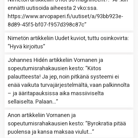
ennätti uutisoida aiheesta 2 vko:ssa.
https://www.arvopaperi.fi/uutiset/a/93bb923e-
8d89-45f5-bf07-f957d398c87c
”
Nimetön
artikkeliin
Uudet kuviot, tuttu osinkovirta
:
“
Hyvä kirjoitus
”
Johannes Hidén
artikkeliin
Vornanen ja
sopeutumisrahakausien kesto
: “
Kiitos
palautteesta! Ja jep, noin pitkänä systeemi ei
enää vaikuta turvajärjestelmältä, vaan palkinnolta
– ja ääritapauksissa aika massiiviselta
sellaiselta. Palaan…
”
Anon
artikkeliin
Vornanen ja
sopeutumisrahakausien kesto
: “
Byrokratia pitää
puolensa ja kansa maksaa viulut…
”