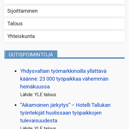
Sijoittaminen
Talous
Yhteiskunta
UUTISPOIMINTOJA
Yhdysvaltain työmarkkinoilla yllättävä
käänne: 23 000 työpaikkaa vähemmän
heinäkuussa
Lähde: YLE talous
”Aikamoinen järkytys” – Hotelli Tallukan
työntekijät huolissaan työpaikkojen
tulevaisuudesta
Lähde: YLE talous