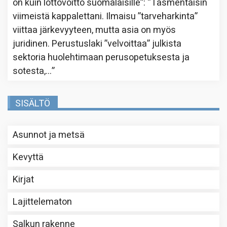
on kuin lottovoitto suomalaisille”
: “
Täsmentäisin
viimeistä kappalettani. Ilmaisu ”tarveharkinta”
viittaa järkevyyteen, mutta asia on myös
juridinen. Perustuslaki ”velvoittaa” julkista
sektoria huolehtimaan perusopetuksesta ja
sotesta,…
”
SISÄLTÖ
Asunnot ja metsä
Kevyttä
Kirjat
Lajittelematon
Salkun rakenne