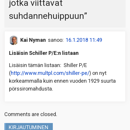
jotka viittavat
suhdannehuippuun
”
Kai Nyman
sanoo:
16.1.2018 11:49
Lisäisin Schiller P/E:n listaan
Lisäisin tämän listaan: Shiller P/E
(
http://www.multpl.com/shiller-pe/
) on nyt
korkeammalla kuin ennen vuoden 1929 suurta
pörssiromahdusta.
Comments are closed.
KIRJAUTUMINEN