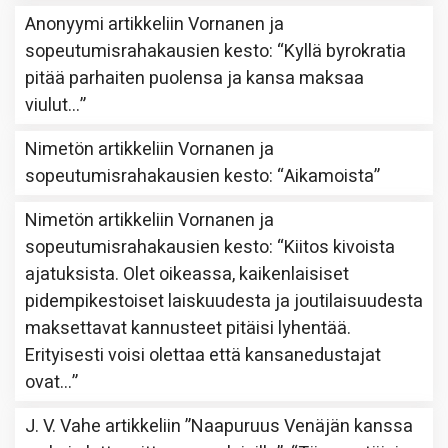
Anonyymi
artikkeliin
Vornanen ja
sopeutumisrahakausien kesto
: “
Kyllä byrokratia
pitää parhaiten puolensa ja kansa maksaa
viulut…
”
Nimetön
artikkeliin
Vornanen ja
sopeutumisrahakausien kesto
: “
Aikamoista
”
Nimetön
artikkeliin
Vornanen ja
sopeutumisrahakausien kesto
: “
Kiitos kivoista
ajatuksista. Olet oikeassa, kaikenlaisiset
pidempikestoiset laiskuudesta ja joutilaisuudesta
maksettavat kannusteet pitäisi lyhentää.
Erityisesti voisi olettaa että kansanedustajat
ovat…
”
J. V. Vahe
artikkeliin
”Naapuruus Venäjän kanssa