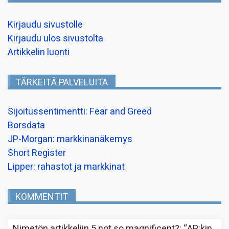
Kirjaudu sivustolle
Kirjaudu ulos sivustolta
Artikkelin luonti
TÄRKEITÄ PALVELUITA
Sijoitussentimentti: Fear and Greed
Borsdata
JP-Morgan: markkinanäkemys
Short Register
Lipper: rahastot ja markkinat
KOMMENTIT
Nimetön
artikkeliin
5 not so magnificent?
: “
AP:kin