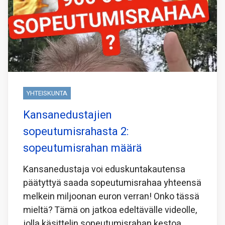
YHTEISKUNTA
Kansanedustajien
sopeutumisrahasta 2:
sopeutumisrahan määrä
Kansanedustaja voi eduskuntakautensa
päätyttyä saada sopeutumisrahaa yhteensä
melkein miljoonan euron verran! Onko tässä
mieltä? Tämä on jatkoa edeltävälle videolle,
jolla käsittelin sopeutumisrahan kestoa.