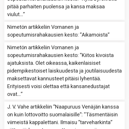
pitää parhaiten puolensa ja kansa maksaa
viulut…
”
Nimetön
artikkeliin
Vornanen ja
sopeutumisrahakausien kesto
: “
Aikamoista
”
Nimetön
artikkeliin
Vornanen ja
sopeutumisrahakausien kesto
: “
Kiitos kivoista
ajatuksista. Olet oikeassa, kaikenlaisiset
pidempikestoiset laiskuudesta ja joutilaisuudesta
maksettavat kannusteet pitäisi lyhentää.
Erityisesti voisi olettaa että kansanedustajat
ovat…
”
J. V. Vahe
artikkeliin
”Naapuruus Venäjän kanssa
on kuin lottovoitto suomalaisille”
: “
Täsmentäisin
viimeistä kappalettani. Ilmaisu ”tarveharkinta”