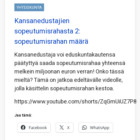
YHTEISKUNTA
Kansanedustajien
sopeutumisrahasta 2:
sopeutumisrahan määrä
Kansanedustaja voi eduskuntakautensa
päätyttyä saada sopeutumisrahaa yhteensä
melkein miljoonan euron verran! Onko tässä
mieltä? Tämä on jatkoa edeltävälle videolle,
jolla käsittelin sopeutumisrahan kestoa.
https://www.youtube.com/shorts/ZqGmUiUZ7P8
Jaa tämä:
Facebook
X
WhatsApp