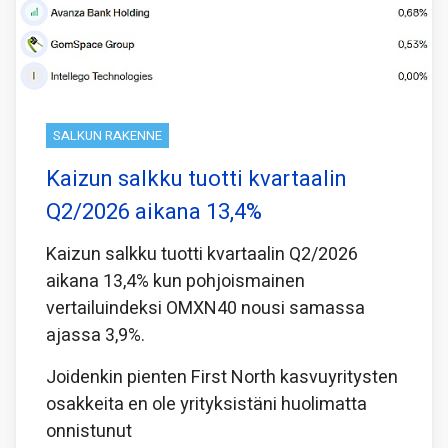
SALKUN RAKENNE
Kaizun salkku tuotti kvartaalin
Q2/2026 aikana 13,4%
Kaizun salkku tuotti kvartaalin Q2/2026
aikana 13,4% kun pohjoismainen
vertailuindeksi OMXN40 nousi samassa
ajassa 3,9%.
Joidenkin pienten First North kasvuyritysten
osakkeita en ole yrityksistäni huolimatta
onnistunut