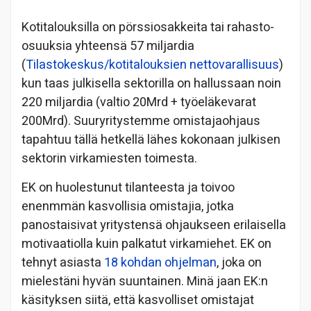
Kotitalouksilla on pörssiosakkeita tai rahasto-
osuuksia yhteensä 57 miljardia
(
Tilastokeskus/kotitalouksien nettovarallisuus
)
kun taas julkisella sektorilla on hallussaan noin
220 miljardia (valtio 20Mrd + työeläkevarat
200Mrd). Suuryritystemme omistajaohjaus
tapahtuu tällä hetkellä lähes kokonaan julkisen
sektorin virkamiesten toimesta.
EK on huolestunut tilanteesta ja toivoo
enenmmän kasvollisia omistajia, jotka
panostaisivat yritystensä ohjaukseen erilaisella
motivaatiolla kuin palkatut virkamiehet. EK on
tehnyt asiasta
18 kohdan ohjelman
, joka on
mielestäni hyvän suuntainen. Minä jaan EK:n
käsityksen siitä, että kasvolliset omistajat