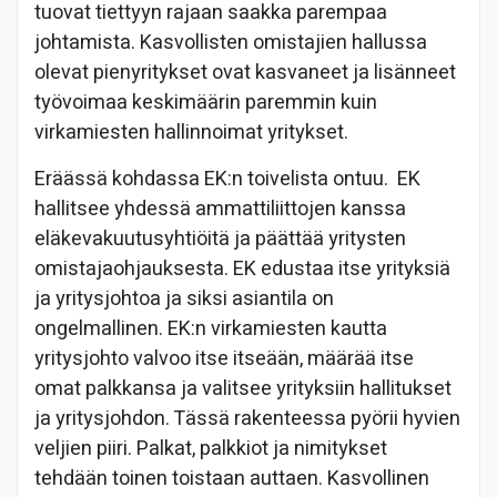
tuovat tiettyyn rajaan saakka parempaa
johtamista. Kasvollisten omistajien hallussa
olevat pienyritykset ovat kasvaneet ja lisänneet
työvoimaa keskimäärin paremmin kuin
virkamiesten hallinnoimat yritykset.
Eräässä kohdassa EK:n toivelista ontuu. EK
hallitsee yhdessä ammattiliittojen kanssa
eläkevakuutusyhtiöitä ja päättää yritysten
omistajaohjauksesta. EK edustaa itse yrityksiä
ja yritysjohtoa ja siksi asiantila on
ongelmallinen. EK:n virkamiesten kautta
yritysjohto valvoo itse itseään, määrää itse
omat palkkansa ja valitsee yrityksiin hallitukset
ja yritysjohdon. Tässä rakenteessa pyörii hyvien
veljien piiri. Palkat, palkkiot ja nimitykset
tehdään toinen toistaan auttaen. Kasvollinen