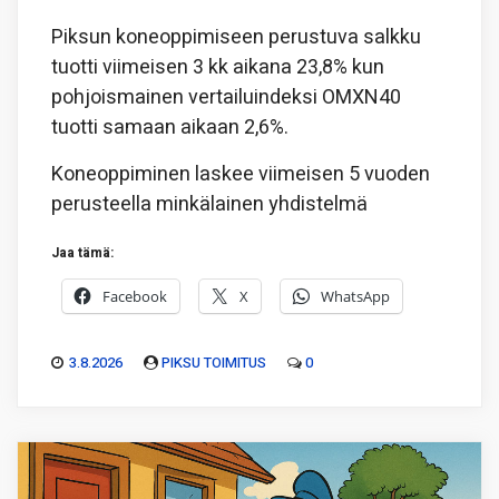
Piksun koneoppimiseen perustuva salkku
tuotti viimeisen 3 kk aikana 23,8% kun
pohjoismainen vertailuindeksi OMXN40
tuotti samaan aikaan 2,6%.
Koneoppiminen laskee viimeisen 5 vuoden
perusteella minkälainen yhdistelmä
Jaa tämä:
Facebook
X
WhatsApp
3.8.2026
PIKSU TOIMITUS
0