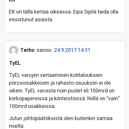
EK on tällä kertaa oikeassa. Eipä Sipilä taida olla
innostunut asiasta.
Terho
sanoo:
24.9.2017 14:31
TyEL
TyEL varojen vertaaminen kotitalouksien
pörssiosakkeisiin ja rahasto-osuuksiin ei ole
oikein. TyEL varoista noin puolet eli 100mrd on
korkopapereissa ja kiinteistöissä. Niillä on ”vain”
100mrd osakkeissa.
Jutun johtopäätöksistä olen kuitenkin samaa
mieltä.