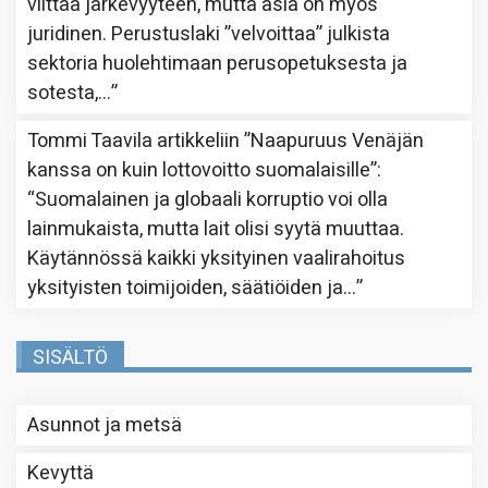
viittaa järkevyyteen, mutta asia on myös
juridinen. Perustuslaki ”velvoittaa” julkista
sektoria huolehtimaan perusopetuksesta ja
sotesta,…
”
Tommi Taavila
artikkeliin
”Naapuruus Venäjän
kanssa on kuin lottovoitto suomalaisille”
:
“
Suomalainen ja globaali korruptio voi olla
lainmukaista, mutta lait olisi syytä muuttaa.
Käytännössä kaikki yksityinen vaalirahoitus
yksityisten toimijoiden, säätiöiden ja…
”
SISÄLTÖ
Asunnot ja metsä
Kevyttä