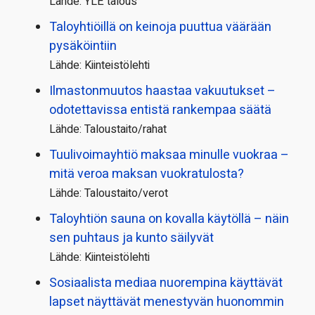
Lähde: YLE talous
Taloyhtiöillä on keinoja puuttua väärään
pysäköintiin
Lähde: Kiinteistölehti
Ilmastonmuutos haastaa vakuutukset –
odotettavissa entistä rankempaa säätä
Lähde: Taloustaito/rahat
Tuulivoimayhtiö maksaa minulle vuokraa –
mitä veroa maksan vuokratulosta?
Lähde: Taloustaito/verot
Taloyhtiön sauna on kovalla käytöllä – näin
sen puhtaus ja kunto säilyvät
Lähde: Kiinteistölehti
Sosiaalista mediaa nuorempina käyttävät
lapset näyttävät menestyvän huonommin