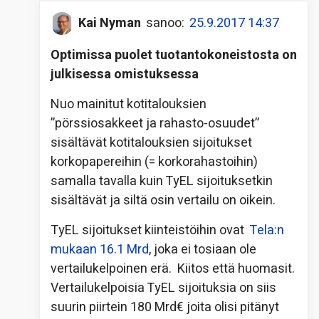
Kai Nyman
sanoo:
25.9.2017 14:37
Optimissa puolet tuotantokoneistosta on
julkisessa omistuksessa
Nuo mainitut kotitalouksien
”pörssiosakkeet ja rahasto-osuudet”
sisältävät kotitalouksien sijoitukset
korkopapereihin (= korkorahastoihin)
samalla tavalla kuin TyEL sijoituksetkin
sisältävät ja siltä osin vertailu on oikein.
TyEL sijoitukset kiinteistöihin ovat
Tela:n
mukaan 16.1 Mrd
, joka ei tosiaan ole
vertailukelpoinen erä. Kiitos että huomasit.
Vertailukelpoisia TyEL sijoituksia on siis
suurin piirtein 180 Mrd€ joita olisi pitänyt