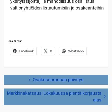
yksityissijoittajille mahdollisuus osallistua
valtionyhtiöiden listautumisiin ja osakeanteihin
Jaa tämä:
Facebook
X
WhatsApp
Artikkelien
Osakeseurannan päivitys
selaus
Markkinakatsaus: Lokakuussa pientä korjausta
alas