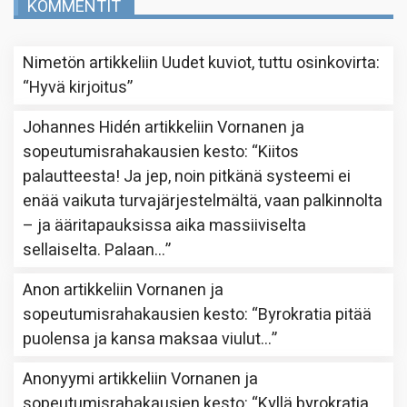
KOMMENTIT
Nimetön
artikkeliin
Uudet kuviot, tuttu osinkovirta
:
“
Hyvä kirjoitus
”
Johannes Hidén
artikkeliin
Vornanen ja
sopeutumisrahakausien kesto
: “
Kiitos
palautteesta! Ja jep, noin pitkänä systeemi ei
enää vaikuta turvajärjestelmältä, vaan palkinnolta
– ja ääritapauksissa aika massiiviselta
sellaiselta. Palaan…
”
Anon
artikkeliin
Vornanen ja
sopeutumisrahakausien kesto
: “
Byrokratia pitää
puolensa ja kansa maksaa viulut…
”
Anonyymi
artikkeliin
Vornanen ja
sopeutumisrahakausien kesto
: “
Kyllä byrokratia