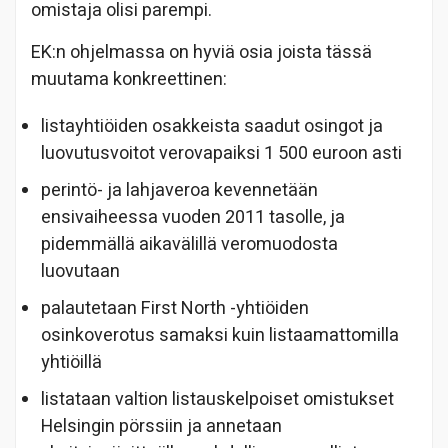
omistaja olisi parempi.
EK:n ohjelmassa on hyviä osia joista tässä
muutama konkreettinen:
listayhtiöiden osakkeista saadut osingot ja
luovutusvoitot verovapaiksi 1 500 euroon asti
perintö- ja lahjaveroa kevennetään
ensivaiheessa vuoden 2011 tasolle, ja
pidemmällä aikavälillä veromuodosta
luovutaan
palautetaan First North -yhtiöiden
osinkoverotus samaksi kuin listaamattomilla
yhtiöillä
listataan valtion listauskelpoiset omistukset
Helsingin pörssiin ja annetaan