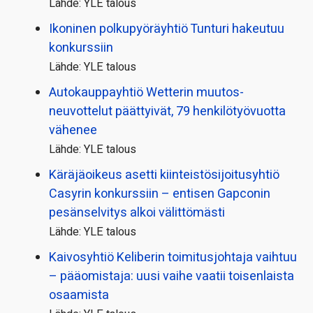
Lähde: YLE talous
Ikoninen polkupyörä­yhtiö Tunturi hakeutuu
konkurssiin
Lähde: YLE talous
Autokauppayhtiö Wetterin muutos­
neuvottelut päättyivät, 79 henkilö­työvuotta
vähenee
Lähde: YLE talous
Käräjäoikeus asetti kiinteistö­sijoitusyhtiö
Casyrin konkurssiin – entisen Gapconin
pesänselvitys alkoi välittömästi
Lähde: YLE talous
Kaivosyhtiö Keliberin toimitusjohtaja vaihtuu
– pääomistaja: uusi vaihe vaatii toisenlaista
osaamista