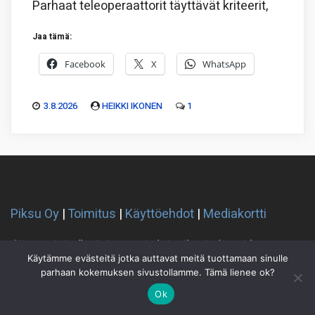
Parhaat teleoperaattorit täyttävät kriteerit,
Jaa tämä:
Facebook
X
WhatsApp
3.8.2026
HEIKKI IKONEN
1
Piksu Oy
|
Toimitus
|
Käyttöehdot
|
Mediakortti
Sivusto ei sisällä sijoitussuosituksia eikä sisältöä pidä
Käytämme evästeitä jotka auttavat meitä tuottamaan sinulle
sellaiseksi tulkita
parhaan kokemuksen sivustollamme. Tämä lienee ok?
Ok
Piksu RSS