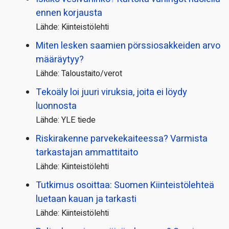
ennen korjausta
Lähde: Kiinteistölehti
Miten lesken saamien pörssi­osakkeiden arvo
määräytyy?
Lähde: Taloustaito/verot
Tekoäly loi juuri viruksia, joita ei löydy
luonnosta
Lähde: YLE tiede
Riskirakenne parvekekaiteessa? Varmista
tarkastajan ammattitaito
Lähde: Kiinteistölehti
Tutkimus osoittaa: Suomen Kiinteistölehteä
luetaan kauan ja tarkasti
Lähde: Kiinteistölehti