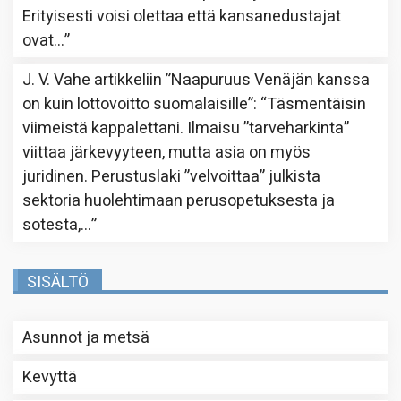
Erityisesti voisi olettaa että kansanedustajat
ovat…
”
J. V. Vahe
artikkeliin
”Naapuruus Venäjän kanssa
on kuin lottovoitto suomalaisille”
: “
Täsmentäisin
viimeistä kappalettani. Ilmaisu ”tarveharkinta”
viittaa järkevyyteen, mutta asia on myös
juridinen. Perustuslaki ”velvoittaa” julkista
sektoria huolehtimaan perusopetuksesta ja
sotesta,…
”
SISÄLTÖ
Asunnot ja metsä
Kevyttä