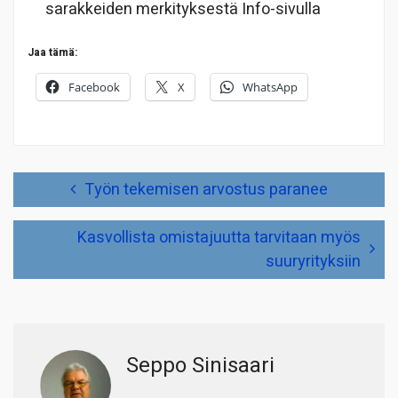
sarakkeiden merkityksestä Info-sivulla
Jaa tämä:
Facebook
X
WhatsApp
Artikkelien
Työn tekemisen arvostus paranee
selaus
Kasvollista omistajuutta tarvitaan myös
suuryrityksiin
Seppo Sinisaari