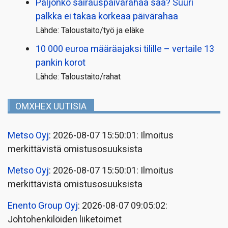
Paljonko sairauspäivä­rahaa saa? Suuri
palkka ei takaa korkeaa päivärahaa
Lähde: Taloustaito/työ ja eläke
10 000 euroa määräajaksi tilille – vertaile 13
pankin korot
Lähde: Taloustaito/rahat
OMXHEX UUTISIA
Metso Oyj
: 2026-08-07 15:50:01: Ilmoitus
merkittävistä omistusosuuksista
Metso Oyj
: 2026-08-07 15:50:01: Ilmoitus
merkittävistä omistusosuuksista
Enento Group Oyj
: 2026-08-07 09:05:02:
Johtohenkilöiden liiketoimet