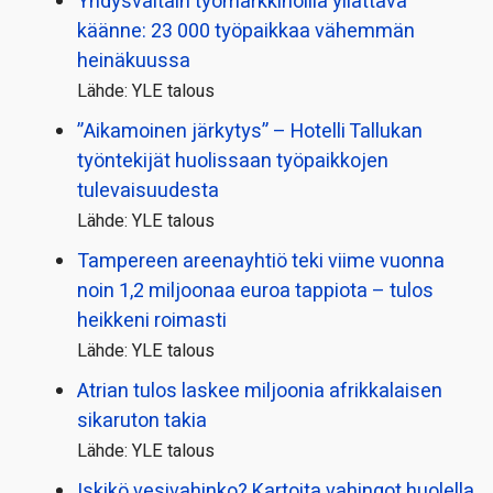
Yhdysvaltain työmarkkinoilla yllättävä
käänne: 23 000 työpaikkaa vähemmän
heinäkuussa
Lähde: YLE talous
”Aikamoinen järkytys” – Hotelli Tallukan
työntekijät huolissaan työpaikkojen
tulevaisuudesta
Lähde: YLE talous
Tampereen areenayhtiö teki viime vuonna
noin 1,2 miljoonaa euroa tappiota – tulos
heikkeni roimasti
Lähde: YLE talous
Atrian tulos laskee miljoonia afrikkalaisen
sikaruton takia
Lähde: YLE talous
Iskikö vesivahinko? Kartoita vahingot huolella