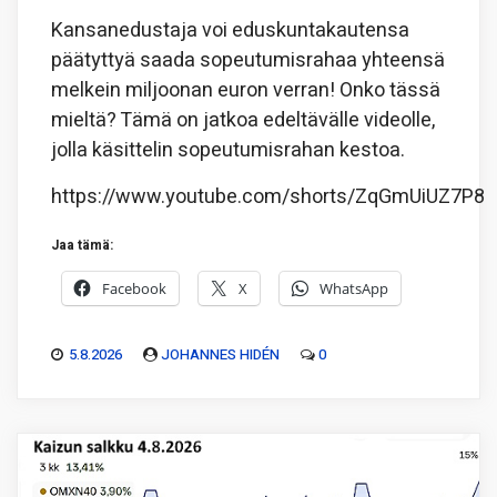
Kansanedustaja voi eduskuntakautensa
päätyttyä saada sopeutumisrahaa yhteensä
melkein miljoonan euron verran! Onko tässä
mieltä? Tämä on jatkoa edeltävälle videolle,
jolla käsittelin sopeutumisrahan kestoa.
https://www.youtube.com/shorts/ZqGmUiUZ7P8
Jaa tämä:
Facebook
X
WhatsApp
5.8.2026
JOHANNES HIDÉN
0