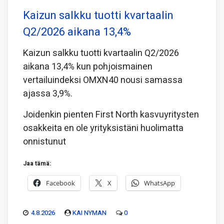
Kaizun salkku tuotti kvartaalin
Q2/2026 aikana 13,4%
Kaizun salkku tuotti kvartaalin Q2/2026
aikana 13,4% kun pohjoismainen
vertailuindeksi OMXN40 nousi samassa
ajassa 3,9%.
Joidenkin pienten First North kasvuyritysten
osakkeita en ole yrityksistäni huolimatta
onnistunut
Jaa tämä:
Facebook
X
WhatsApp
4.8.2026
KAI NYMAN
0