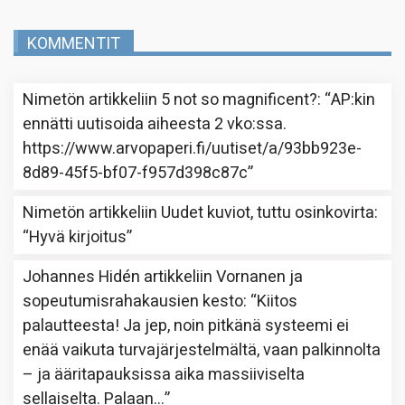
KOMMENTIT
Nimetön
artikkeliin
5 not so magnificent?
: “
AP:kin
ennätti uutisoida aiheesta 2 vko:ssa.
https://www.arvopaperi.fi/uutiset/a/93bb923e-
8d89-45f5-bf07-f957d398c87c
”
Nimetön
artikkeliin
Uudet kuviot, tuttu osinkovirta
:
“
Hyvä kirjoitus
”
Johannes Hidén
artikkeliin
Vornanen ja
sopeutumisrahakausien kesto
: “
Kiitos
palautteesta! Ja jep, noin pitkänä systeemi ei
enää vaikuta turvajärjestelmältä, vaan palkinnolta
– ja ääritapauksissa aika massiiviselta
sellaiselta. Palaan…
”