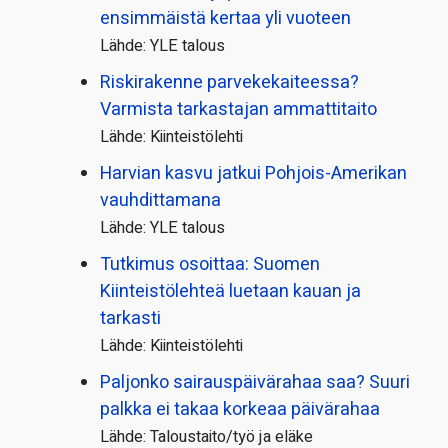
ensimmäistä kertaa yli vuoteen
Lähde: YLE talous
Riskirakenne parvekekaiteessa?
Varmista tarkastajan ammattitaito
Lähde: Kiinteistölehti
Harvian kasvu jatkui Pohjois-Amerikan
vauhdittamana
Lähde: YLE talous
Tutkimus osoittaa: Suomen
Kiinteistölehteä luetaan kauan ja
tarkasti
Lähde: Kiinteistölehti
Paljonko sairauspäivä­rahaa saa? Suuri
palkka ei takaa korkeaa päivärahaa
Lähde: Taloustaito/työ ja eläke