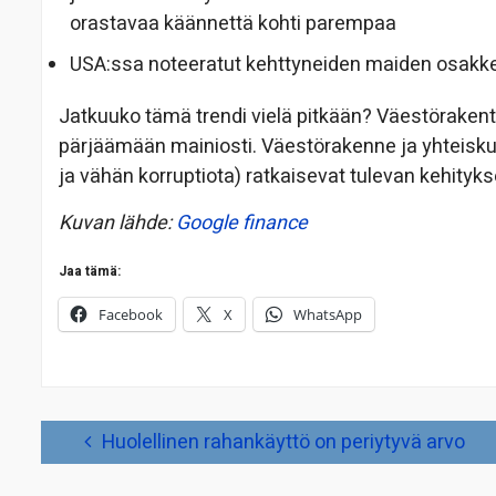
orastavaa käännettä kohti parempaa
USA:ssa noteeratut kehttyneiden maiden osakkeet
Jatkuuko tämä trendi vielä pitkään? Väestörakente
pärjäämään mainiosti. Väestörakenne ja yhteisku
ja vähän korruptiota) ratkaisevat tulevan kehityks
Kuvan lähde:
Google finance
Jaa tämä:
Facebook
X
WhatsApp
Artikkelien
Huolellinen rahankäyttö on periytyvä arvo
selaus