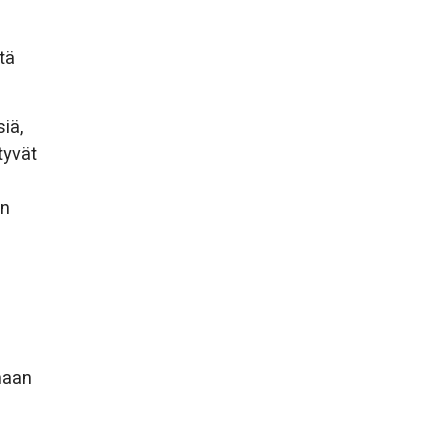
tä
iä,
tyvät
an
maan