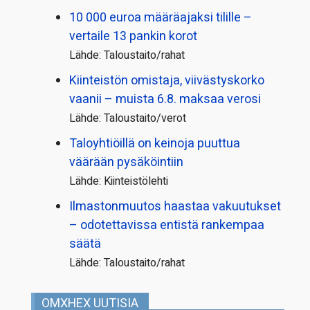
10 000 euroa määräajaksi tilille –
vertaile 13 pankin korot
Lähde: Taloustaito/rahat
Kiinteistön omistaja, viivästyskorko
vaanii – muista 6.8. maksaa verosi
Lähde: Taloustaito/verot
Taloyhtiöillä on keinoja puuttua
väärään pysäköintiin
Lähde: Kiinteistölehti
Ilmastonmuutos haastaa vakuutukset
– odotettavissa entistä rankempaa
säätä
Lähde: Taloustaito/rahat
OMXHEX UUTISIA