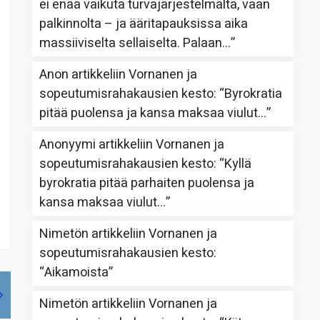
ei enää vaikuta turvajärjestelmältä, vaan
palkinnolta – ja ääritapauksissa aika
massiiviselta sellaiselta. Palaan…
”
Anon
artikkeliin
Vornanen ja
sopeutumisrahakausien kesto
: “
Byrokratia
pitää puolensa ja kansa maksaa viulut…
”
Anonyymi
artikkeliin
Vornanen ja
sopeutumisrahakausien kesto
: “
Kyllä
byrokratia pitää parhaiten puolensa ja
kansa maksaa viulut…
”
Nimetön
artikkeliin
Vornanen ja
sopeutumisrahakausien kesto
:
“
Aikamoista
”
Nimetön
artikkeliin
Vornanen ja