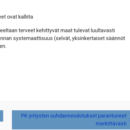
 ovat kalliita
eltaan terveet kehittyvät maat tulevat luultavasti
nnan systemaattisuus (selvät, yksinkertaiset säännöt
en.
PK yritysten suhdanneodotukset parantuneet
merkittävästi