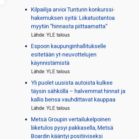
Kilpailija arvioi Tunturin konkurssi­
hakemuksen syitä: Liikatuotantoa
myytiin ”hinnasta piittaamatta”
Lähde: YLE talous
Espoon kaupungin­hallitukselle
esitetään yt-neuvottelujen
käynnistämistä
Lähde: YLE talous
Yli puolet uusista autoista kulkee
täysin sähköllä – halvemmat hinnat ja
kallis bensa vauhdittavat kauppaa
Lähde: YLE talous
Metsä Groupin vertailu­kelpoinen
liiketulos pysyi pakkasella, Metsä
Boardin kääntyi positiiviseksi