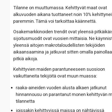
Tilanne on muuttumassa. Kehittyvät maat ovat
alkuvuoden aikana tuottaneet noin 10% kehittynei
paremmin. Tämä voi tarkoittaa käännettä.
Osakemarkkinoiden trendit ovat yleensä pitkäikäis
sijoitusmuodit ovat vuosien mittaisia. Ne käynnis
yleensä aitojen makrotaloudellisten tekijöiden
aikaansaamina ja jatkuvat sitten omalla painolla
pitkiä aikoja.
Kehittyvien maiden parantuneeseen suosioon
vaikuttaneita tekijöitä ovat muun muassa:
raaka-aineiden vuoden alusta alkaen jatkunut
hinnannousu on parantanut monen kehittyvän 
tilannetta
joissakin kehittyvissä maissa on nähtävissä