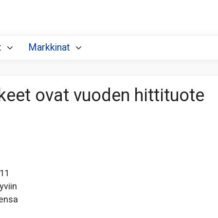
t
Markkinat
eet ovat vuoden hittituote
011
yviin
tensa