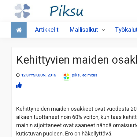
Talous
Artikkelit
Mallisalkut
Työkalu
Kehittyvien maiden osakk
12 SYYSKUUN, 2016
piksu-toimitus
Kehittyneiden maiden osakkeet ovat vuodesta 2
alkaen tuottaneet noin 60% voiton, kun taas kehitt
maihin sijoittaneet ovat saaneet nähdä omaisuu
kutistuvan puoleen. Ero on häkellyttävä.