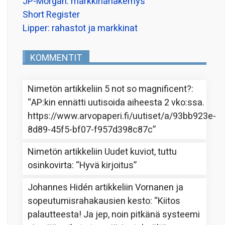
JP-Morgan: markkinanäkemys
Short Register
Lipper: rahastot ja markkinat
KOMMENTIT
Nimetön
artikkeliin
5 not so magnificent?
:
“
AP:kin ennätti uutisoida aiheesta 2 vko:ssa.
https://www.arvopaperi.fi/uutiset/a/93bb923e-
8d89-45f5-bf07-f957d398c87c
”
Nimetön
artikkeliin
Uudet kuviot, tuttu
osinkovirta
: “
Hyvä kirjoitus
”
Johannes Hidén
artikkeliin
Vornanen ja
sopeutumisrahakausien kesto
: “
Kiitos
palautteesta! Ja jep, noin pitkänä systeemi