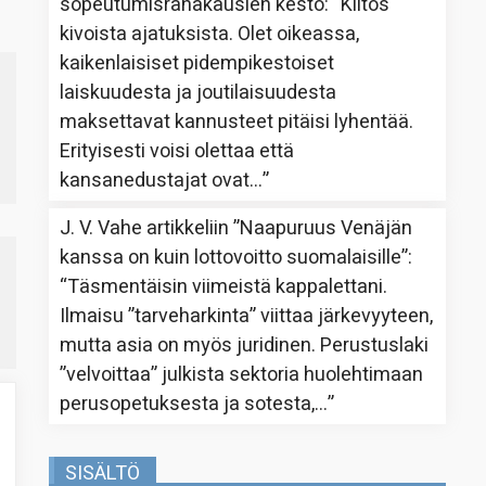
sopeutumisrahakausien kesto
: “
Kiitos
kivoista ajatuksista. Olet oikeassa,
kaikenlaisiset pidempikestoiset
laiskuudesta ja joutilaisuudesta
maksettavat kannusteet pitäisi lyhentää.
Erityisesti voisi olettaa että
kansanedustajat ovat…
”
J. V. Vahe
artikkeliin
”Naapuruus Venäjän
kanssa on kuin lottovoitto suomalaisille”
:
“
Täsmentäisin viimeistä kappalettani.
Ilmaisu ”tarveharkinta” viittaa järkevyyteen,
mutta asia on myös juridinen. Perustuslaki
”velvoittaa” julkista sektoria huolehtimaan
perusopetuksesta ja sotesta,…
”
SISÄLTÖ