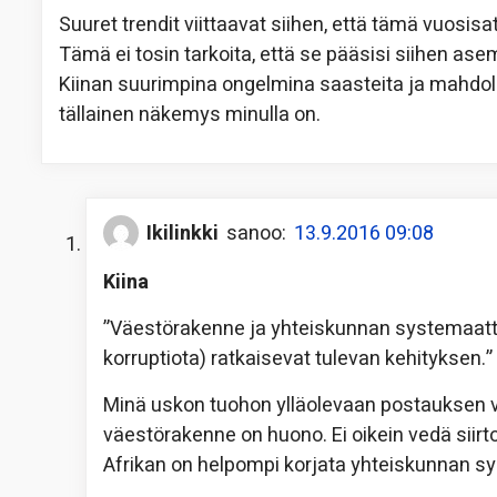
Suuret trendit viittaavat siihen, että tämä vuosi
Tämä ei tosin tarkoita, että se pääsisi siihen as
Kiinan suurimpina ongelmina saasteita ja mahdol
tällainen näkemys minulla on.
Ikilinkki
sanoo:
13.9.2016 09:08
Kiina
”Väestörakenne ja yhteiskunnan systemaatti
korruptiota) ratkaisevat tulevan kehityksen.”
Minä uskon tuohon ylläolevaan postauksen vi
väestörakenne on huono. Ei oikein vedä siirtol
Afrikan on helpompi korjata yhteiskunnan s