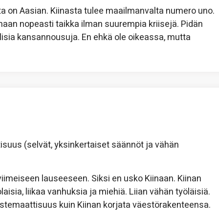
sata on Aasian. Kiinasta tulee maailmanvalta numero uno.
emaan nopeasti taikka ilman suurempia kriisejä. Pidän
lisia kansannousuja. En ehkä ole oikeassa, mutta
suus (selvät, yksinkertaiset säännöt ja vähän
imeiseen lauseeseen. Siksi en usko Kiinaan. Kiinan
aisia, liikaa vanhuksia ja miehiä. Liian vähän työläisiä.
ystemaattisuus kuin Kiinan korjata väestörakenteensa.