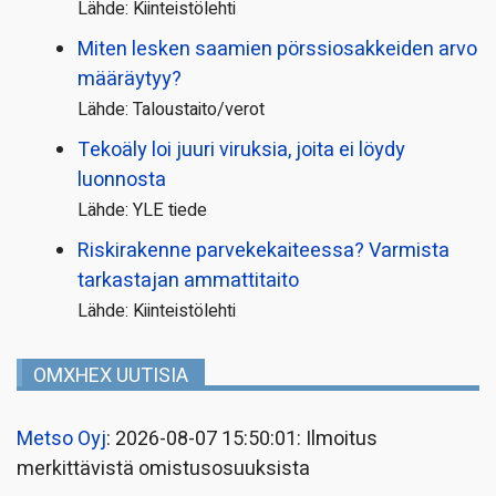
Lähde: Kiinteistölehti
Miten lesken saamien pörssi­osakkeiden arvo
määräytyy?
Lähde: Taloustaito/verot
Tekoäly loi juuri viruksia, joita ei löydy
luonnosta
Lähde: YLE tiede
Riskirakenne parvekekaiteessa? Varmista
tarkastajan ammattitaito
Lähde: Kiinteistölehti
OMXHEX UUTISIA
Metso Oyj
: 2026-08-07 15:50:01: Ilmoitus
merkittävistä omistusosuuksista