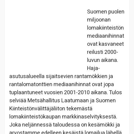
Suomen puolen
miljoonan
lomakiinteistön
mediaanihinnat
ovat kasvaneet
reilusti 2000-
luvun aikana.
Haja-
asutusalueella sijaitsevien rantamökkien ja
rantalomatonttien mediaanihinnat ovat jopa
tuplaantuneet vuosien 2001-2010 aikana. Tulos
selviää Metsähallitus Laatumaan ja Suomen
Kiinteistönvälittäjäliiton tekemästä
lomakiinteistökaupan markkinaselvityksestä.
Joka neljännessä taloudessa on kesämökki ja
arvostamme edelleen kesäistä lomailua lähellä