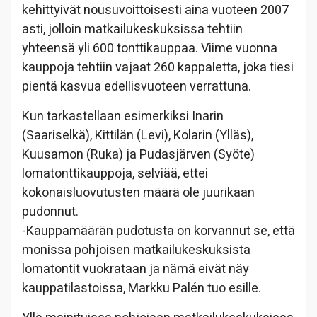
kehittyivät nousuvoittoisesti aina vuoteen 2007
asti, jolloin matkailukeskuksissa tehtiin
yhteensä yli 600 tonttikauppaa. Viime vuonna
kauppoja tehtiin vajaat 260 kappaletta, joka tiesi
pientä kasvua edellisvuoteen verrattuna.
Kun tarkastellaan esimerkiksi Inarin
(Saariselkä), Kittilän (Levi), Kolarin (Ylläs),
Kuusamon (Ruka) ja Pudasjärven (Syöte)
lomatonttikauppoja, selviää, ettei
kokonaisluovutusten määrä ole juurikaan
pudonnut.
-Kauppamäärän pudotusta on korvannut se, että
monissa pohjoisen matkailukeskuksista
lomatontit vuokrataan ja nämä eivät näy
kauppatilastoissa, Markku Palén tuo esille.