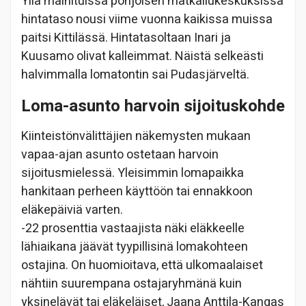
Yllä mainituissa pohjoisen matkailukeskuksissa
hintataso nousi viime vuonna kaikissa muissa
paitsi Kittilässä. Hintatasoltaan Inari ja
Kuusamo olivat kalleimmat. Näistä selkeästi
halvimmalla lomatontin sai Pudasjärveltä.
Loma-asunto harvoin sijoituskohde
Kiinteistönvälittäjien näkemysten mukaan
vapaa-ajan asunto ostetaan harvoin
sijoitusmielessä. Yleisimmin lomapaikka
hankitaan perheen käyttöön tai ennakkoon
eläkepäiviä varten.
-22 prosenttia vastaajista näki eläkkeelle
lähiaikana jäävät tyypillisinä lomakohteen
ostajina. On huomioitava, että ulkomaalaiset
nähtiin suurempana ostajaryhmänä kuin
yksinelävät tai eläkeläiset, Jaana Anttila-Kangas