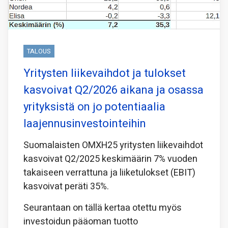
TALOUS
Yritysten liikevaihdot ja tulokset
kasvoivat Q2/2026 aikana ja osassa
yrityksistä on jo potentiaalia
laajennusinvestointeihin
Suomalaisten OMXH25 yritysten liikevaihdot
kasvoivat Q2/2025 keskimäärin 7% vuoden
takaiseen verrattuna ja liiketulokset (EBIT)
kasvoivat peräti 35%.
Seurantaan on tällä kertaa otettu myös
investoidun pääoman tuotto