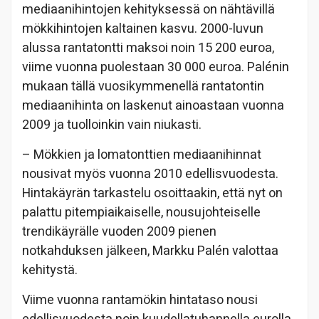
mediaanihintojen kehityksessä on nähtävillä
mökkihintojen kaltainen kasvu. 2000-luvun
alussa rantatontti maksoi noin 15 200 euroa,
viime vuonna puolestaan 30 000 euroa. Palénin
mukaan tällä vuosikymmenellä rantatontin
mediaanihinta on laskenut ainoastaan vuonna
2009 ja tuolloinkin vain niukasti.
– Mökkien ja lomatonttien mediaanihinnat
nousivat myös vuonna 2010 edellisvuodesta.
Hintakäyrän tarkastelu osoittaakin, että nyt on
palattu pitempiaikaiselle, nousujohteiselle
trendikäyrälle vuoden 2009 pienen
notkahduksen jälkeen, Markku Palén valottaa
kehitystä.
Viime vuonna rantamökin hintataso nousi