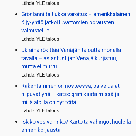
Lähde: YLE talous
Grönlannilta tiukka varoitus – amerikkalainen
öljy-yhtiö jatkoi luvattomien porausten
valmistelua
Lähde: YLE talous
Ukraina rökittää Venäjän taloutta monella
tavalla – asiantuntijat: Venäjä kurjistuu,
mutta ei murru
Lähde: YLE talous
Rakentaminen on nosteessa, palvelualat
hiipuvat yhä – katso grafiikasta missä ja
millä aloilla on nyt töitä
Lähde: YLE talous
Iskikö vesivahinko? Kartoita vahingot huolella
ennen korjausta