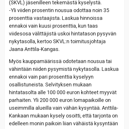
(SKVL) jäsenilleen tekemästä kyselystä.
-Yli viiden prosentin nousua odottaa noin 35
prosenttia vastaajista. Laskua hinnoissa
ennakoi vain kuusi prosenttia, kun taas
viidesosa välittäjistä uskoi hintatason pysyvän
nykytasolla, kertoo SKVL:n toimitusjohtaja
Jaana Anttila-Kangas.
Myös kauppamäärissä odotetaan nousua tai
vähintään niiden pysymistä nykytasolla. Laskua
ennakoi vain pari prosenttia kyselyyn
osallistuneista. Selvityksen mukaan
hintatasolta alle 100 000 euron kohteet myyvät
parhaiten. Yli 200 000 euron lomapaikoille on
useimmilla alueilla vain vähän kysyntää. Anttila-
Kankaan mukaan kysely osoitti, että tarjonta on
edelleen monin paikoin liian vähäistä kysyntään