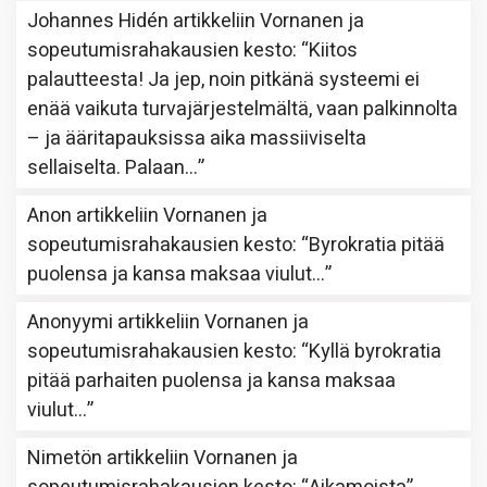
Johannes Hidén
artikkeliin
Vornanen ja
sopeutumisrahakausien kesto
: “
Kiitos
palautteesta! Ja jep, noin pitkänä systeemi ei
enää vaikuta turvajärjestelmältä, vaan palkinnolta
– ja ääritapauksissa aika massiiviselta
sellaiselta. Palaan…
”
Anon
artikkeliin
Vornanen ja
sopeutumisrahakausien kesto
: “
Byrokratia pitää
puolensa ja kansa maksaa viulut…
”
Anonyymi
artikkeliin
Vornanen ja
sopeutumisrahakausien kesto
: “
Kyllä byrokratia
pitää parhaiten puolensa ja kansa maksaa
viulut…
”
Nimetön
artikkeliin
Vornanen ja