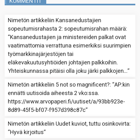
KOMMENTIT
Nimetön
artikkeliin
Kansanedustajien
sopeutumisrahasta 2: sopeutumisrahan määrä
:
“
Kansanedustajien ja ministereiden palkat ovat
vaatimattomia verrattuna esimerkiksi suurimpien
työmarkkinajärjestöjen tai
eläkevakuutusyhtiöiden johtajien palkkoihin.
Yhteiskunnassa pitäisi olla joku järki palkkojen…
”
Nimetön
artikkeliin
5 not so magnificent?
: “
AP:kin
ennätti uutisoida aiheesta 2 vko:ssa.
https://www.arvopaperi.fi/uutiset/a/93bb923e-
8d89-45f5-bf07-f957d398c87c
”
Nimetön
artikkeliin
Uudet kuviot, tuttu osinkovirta
:
“
Hyvä kirjoitus
”