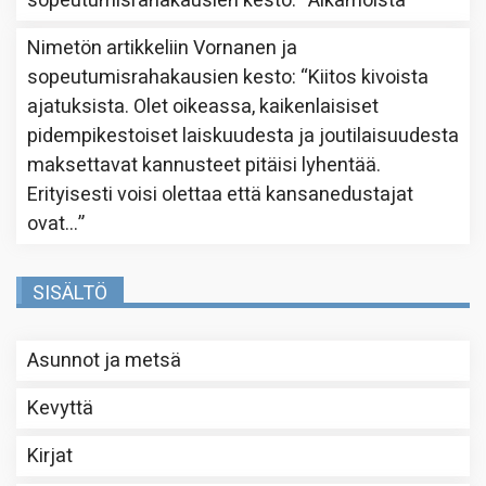
sopeutumisrahakausien kesto
: “
Aikamoista
”
Nimetön
artikkeliin
Vornanen ja
sopeutumisrahakausien kesto
: “
Kiitos kivoista
ajatuksista. Olet oikeassa, kaikenlaisiset
pidempikestoiset laiskuudesta ja joutilaisuudesta
maksettavat kannusteet pitäisi lyhentää.
Erityisesti voisi olettaa että kansanedustajat
ovat…
”
SISÄLTÖ
Asunnot ja metsä
Kevyttä
Kirjat