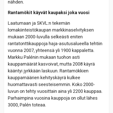
nähden.
Rantamökit käyvät kaupaksi joka vuosi
Laatumaan ja SKVL:n tekemän
lomakiinteistökaupan markkinaselvityksen
mukaan 2000-luvulla selkeästi eniten
rantatonttikauppoja haja-asutusalueella tehtiin
vuonna 2007, yhteensä yli 1900 kappaletta.
Markku Palénin mukaan tuohon asti
kauppamäärät kasvoivat, mutta 2008 käyrä
kääntyi jyrkkään laskuun. Rantamökkien
kauppamäärien kehityskäyrä kulkee
huomattavasti seesteisemmin. Koko 2000-
luvun on tehty vuosittain aina yli 2200 kauppaa.
Parhaimpina vuosina kauppoja on ollut lähes
3000, Palén toteaa.