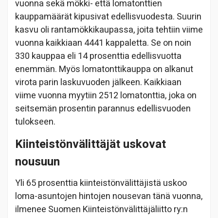
vuonna sekä mökki- että lomatonttien
kauppamäärät kipusivat edellisvuodesta. Suurin
kasvu oli rantamökkikaupassa, joita tehtiin viime
vuonna kaikkiaan 4441 kappaletta. Se on noin
330 kauppaa eli 14 prosenttia edellisvuotta
enemmän. Myös lomatonttikauppa on alkanut
virota parin laskuvuoden jälkeen. Kaikkiaan
viime vuonna myytiin 2512 lomatonttia, joka on
seitsemän prosentin parannus edellisvuoden
tulokseen.
Kiinteistönvälittäjät uskovat
nousuun
Yli 65 prosenttia kiinteistönvälittäjistä uskoo
loma-asuntojen hintojen nousevan tänä vuonna,
ilmenee Suomen Kiinteistönvälittäjäliitto ry:n