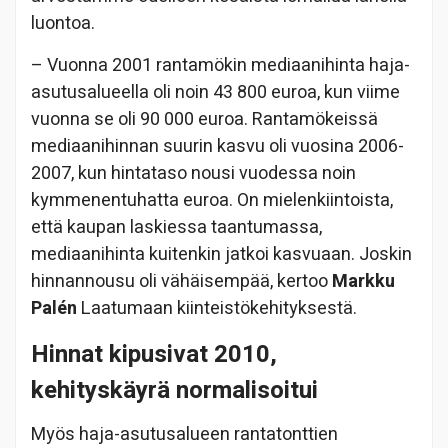
luontoa.
– Vuonna 2001 rantamökin mediaanihinta haja-
asutusalueella oli noin 43 800 euroa, kun viime
vuonna se oli 90 000 euroa. Rantamökeissä
mediaanihinnan suurin kasvu oli vuosina 2006-
2007, kun hintataso nousi vuodessa noin
kymmenentuhatta euroa. On mielenkiintoista,
että kaupan laskiessa taantumassa,
mediaanihinta kuitenkin jatkoi kasvuaan. Joskin
hinnannousu oli vähäisempää, kertoo
Markku
Palén
Laatumaan kiinteistökehityksestä.
Hinnat kipusivat 2010,
kehityskäyrä normalisoitui
Myös haja-asutusalueen rantatonttien