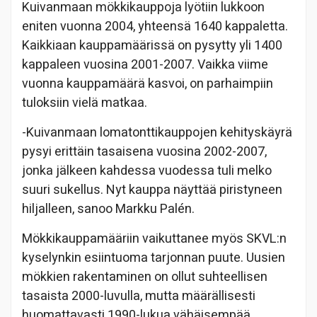
Kuivanmaan mökkikauppoja lyötiin lukkoon
eniten vuonna 2004, yhteensä 1640 kappaletta.
Kaikkiaan kauppamäärissä on pysytty yli 1400
kappaleen vuosina 2001-2007. Vaikka viime
vuonna kauppamäärä kasvoi, on parhaimpiin
tuloksiin vielä matkaa.
-Kuivanmaan lomatonttikauppojen kehityskäyrä
pysyi erittäin tasaisena vuosina 2002-2007,
jonka jälkeen kahdessa vuodessa tuli melko
suuri sukellus. Nyt kauppa näyttää piristyneen
hiljalleen, sanoo Markku Palén.
Mökkikauppamääriin vaikuttanee myös SKVL:n
kyselynkin esiintuoma tarjonnan puute. Uusien
mökkien rakentaminen on ollut suhteellisen
tasaista 2000-luvulla, mutta määrällisesti
huomattavasti 1990-lukua vähäisempää.