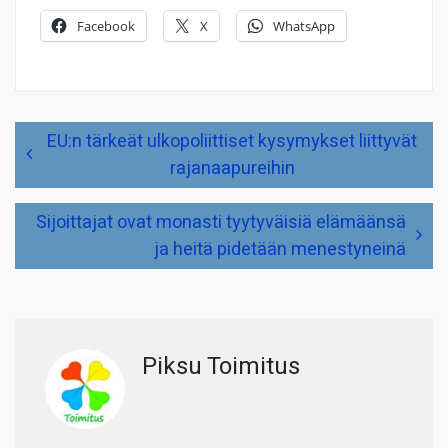
Facebook
X
WhatsApp
Artikkelien
EU:n tärkeät ulkopoliittiset kysymykset liittyvät
selaus
rajanaapureihin
Sijoittajat ovat monasti tyytyväisiä elämäänsä
ja heitä pidetään menestyneinä
Piksu Toimitus