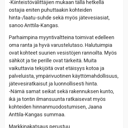
-Kiinteistövälittäjien mukaan tällä hetkellä
ostajia eniten puhuttaakin kohteiden
hinta-/laatu-suhde sekä myös jätevesiasiat,
sanoo Anttila-Kangas.
Parhaimpina myyntivaltteina toimivat edelleen
oma ranta ja hyvä varustelutaso. Halutuimpia
ovat kohteet suurien vesistöjen rannoilta. Myös
sähköt ja tie perille ovat tärkeitä. Muita
vaikuttavia tekijöitä ovat etäisyys kotoa ja
palveluista, ympärivuotinen käyttömahdollisuus,
jätevesiratkaisut ja luonnollisesti hinta.
-Nämä samat seikat sekä rakennuksen kunto,
ikä ja tontin ilmansuunta ratkaisevat myös
kohteiden hinnanmuodostumisen, Jaana
Anttila-Kangas summaa.
Markkinakatsaus perustuu