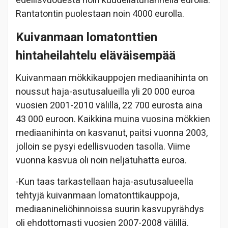
edellisvuodesta noin kuudellatuhannella eurolla.
Rantatontin puolestaan noin 4000 eurolla.
Kuivanmaan lomatonttien
hintaheilahtelu eläväisempää
Kuivanmaan mökkikauppojen mediaanihinta on
noussut haja-asutusalueilla yli 20 000 euroa
vuosien 2001-2010 välillä, 22 700 eurosta aina
43 000 euroon. Kaikkina muina vuosina mökkien
mediaanihinta on kasvanut, paitsi vuonna 2003,
jolloin se pysyi edellisvuoden tasolla. Viime
vuonna kasvua oli noin neljätuhatta euroa.
-Kun taas tarkastellaan haja-asutusalueella
tehtyjä kuivanmaan lomatonttikauppoja,
mediaanineliöhinnoissa suurin kasvupyrähdys
oli ehdottomasti vuosien 2007-2008 välillä.