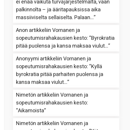
ei enää vaikuta turvajärjestelmältä, vaan
palkinnolta – ja ääritapauksissa aika
massiiviselta sellaiselta. Palaan…
”
Anon
artikkeliin
Vornanen ja
sopeutumisrahakausien kesto
: “
Byrokratia
pitää puolensa ja kansa maksaa viulut…
”
Anonyymi
artikkeliin
Vornanen ja
sopeutumisrahakausien kesto
: “
Kyllä
byrokratia pitää parhaiten puolensa ja
kansa maksaa viulut…
”
Nimetön
artikkeliin
Vornanen ja
sopeutumisrahakausien kesto
:
“
Aikamoista
”
Nimetön
artikkeliin
Vornanen ja