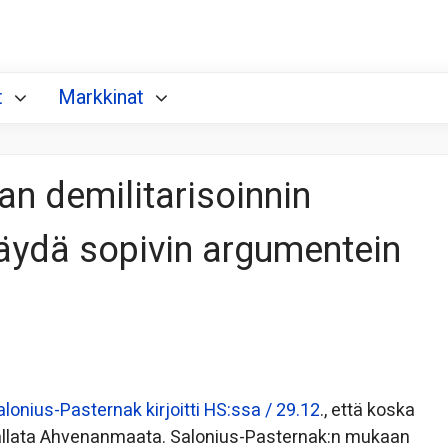
t
Markkinat
n demilitarisoinnin
käydä sopivin argumentein
alonius-Pasternak kirjoitti HS:ssa / 29.12
., että koska
i vallata Ahvenanmaata. Salonius-Pasternak:n mukaan