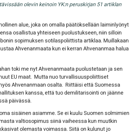
ttävissään olevin keinoin YK:n peruskirjan 51 artiklan
nollinen alue, joka on omalla päätöksellään laiminlyönyt
sa osallistua yhteiseen puolustukseen, niin silloin
onin sopimuksen sotilaspoliittista artiklaa. Muillakaan
 puolustaa Ahvenanmaata kun ei kerran Ahvenanmaa halua
ttahan toki me nyt Ahvenanmaata puolustetaan ja sen
uut EU maat. Mutta nuo turvallisuuspoliittiset
le myös Ahvenanmaan osalta. Riittäisi että Suomessa
tuksen kanssa, että tuo demilitarisointi on jäänne
ässä päivässä.
ä oma sisäinen asiamme. Se ei kuulu Suomen solmimien
lemasta valtiosopimus siinä vaiheessa kun muutkin
kkasivat olemasta voimassa. Siitä on kulunut jo