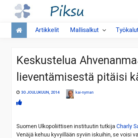
Talous
Artikkelit
Mallisalkut
Työkalu
Keskustelua Ahvenanmaa
lieventämisestä pitäisi 
30 JOULUKUUN, 2014
kai-nyman
Suomen Ulkopoliittisen instituutin tutkija
Charly S
Venäjä kehuu kyvyillään syviin iskuihin, se vois