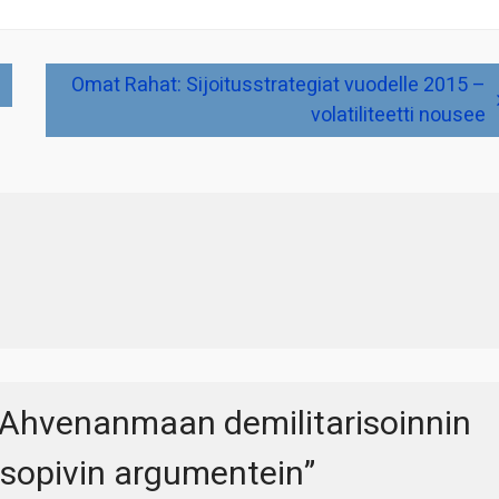
Omat Rahat: Sijoitusstrategiat vuodelle 2015 –
volatiliteetti nousee
 Ahvenanmaan demilitarisoinnin
ä sopivin argumentein
”