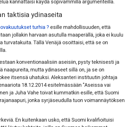
telua kannattaisi käydä sopivammilla argumenteilla.
n taktisia ydinaseita
ovakuutukset turhia ?
esille mahdollisuuden, että
itaan jollakin harvaan asutulla maaperällä, joka ei kuulu
isia turvatakuita. Tällä Venäjä osoittaisi, että se on
la.
staan konventionaalisiin aseisiin, pysty teknisesti ja
naapureita, mutta ydinaseet sillä on, ja se on
okee itsensä uhatuksi. Aleksanteri instituutin johtaja
kenaariota 18.12.2014 esitelmässään "Aseissa vai
inen ja Juha Vahe toivat kummatkin esille, että Suomi
ttu rajanaapuri, jonka syrjäseudulla tuon voimannäytöksen
eviä. En kuitenkaan usko, että Suomi kvalifioituisi