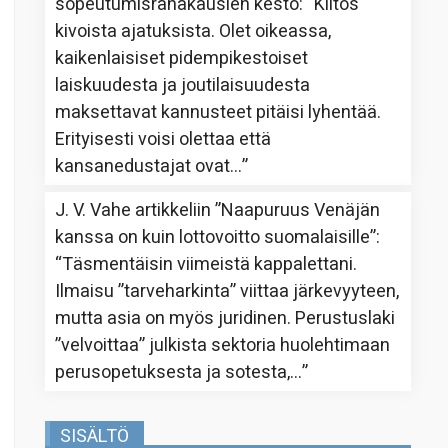
sopeutumisrahakausien kesto
: “
Kiitos
kivoista ajatuksista. Olet oikeassa,
kaikenlaisiset pidempikestoiset
laiskuudesta ja joutilaisuudesta
maksettavat kannusteet pitäisi lyhentää.
Erityisesti voisi olettaa että
kansanedustajat ovat…
”
J. V. Vahe
artikkeliin
”Naapuruus Venäjän
kanssa on kuin lottovoitto suomalaisille”
:
“
Täsmentäisin viimeistä kappalettani.
Ilmaisu ”tarveharkinta” viittaa järkevyyteen,
mutta asia on myös juridinen. Perustuslaki
”velvoittaa” julkista sektoria huolehtimaan
perusopetuksesta ja sotesta,…
”
SISÄLTÖ