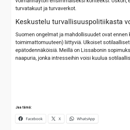
voimannäytön ensimmäiseksi kohteeksi. Uskon, et
turvatakuut ja turvaverkot.
Keskustelu turvallisuuspolitiikasta v
Suomen ongelmat ja mahdollisuudet ovat ennen kai
toimimattomuuteen) liittyviä. Ulkoiset sotilaalliset
epätodennäköisiä. Meillä on Lissabonin sopimukse
naapuria, jonka intresseihin voisi kuulua sotilaa
Jaa tämä:
Facebook
X
WhatsApp