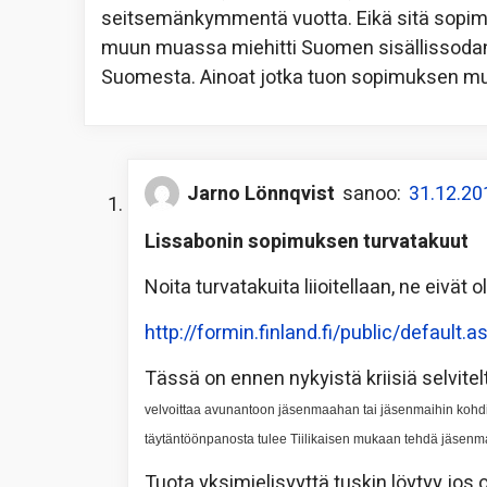
seitsemänkymmentä vuotta. Eikä sitä sopi
muun muassa miehitti Suomen sisällissodan
Suomesta. Ainoat jotka tuon sopimuksen muis
Jarno Lönnqvist
sanoo:
31.12.20
Lissabonin sopimuksen turvatakuut
Noita turvatakuita liioitellaan, ne eivät 
http://formin.finland.fi/public/default
Tässä on ennen nykyistä kriisiä selvitelt
velvoittaa avunantoon jäsenmaahan tai jäsenmaihin kohd
täytäntöönpanosta tulee Tiilikaisen mukaan tehdä jäsenma
Tuota yksimielisyyttä tuskin löytyy jos ol