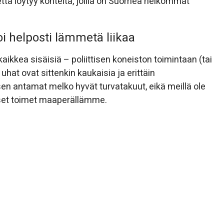
tä löytyy kohteita, joilla on Suomea heikommat
oi helposti lämmetä liikaa
kkea sisäisiä – poliittisen koneiston toimintaan (tai
 uhat ovat sittenkin kaukaisia ja erittäin
n antamat melko hyvät turvatakuut, eikä meillä ole
lliset toimet maaperällämme.