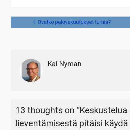
Artikkelien
Ovatko palovakuutukset turhia?
selaus
Kai Nyman
13 thoughts on “
Keskustelua
lieventämisestä pitäisi käyd