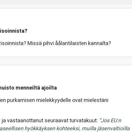
isoinnista?
soinnista? Missä pihvi åålantilaisten kannalta?
uisto menneiltä ajoilta
sen purkamisen mielekkyydelle ovat mielestäni
ja vastaanottanut seuraavat turvatakuut:
”Jos EU:n
seellisen hyökkäyksen kohteeksi, muilla jäsenvaltioilla