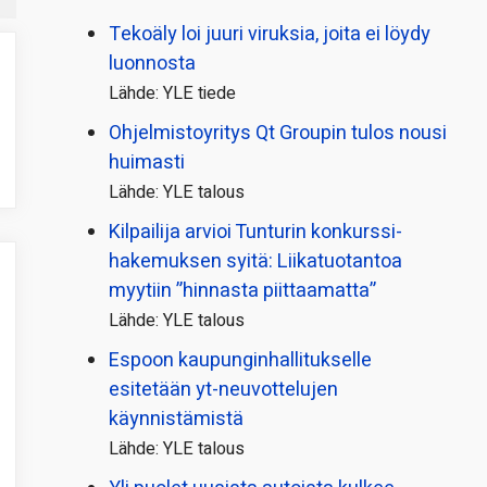
Tekoäly loi juuri viruksia, joita ei löydy
luonnosta
Lähde: YLE tiede
Ohjelmistoyritys Qt Groupin tulos nousi
huimasti
Lähde: YLE talous
Kilpailija arvioi Tunturin konkurssi­
hakemuksen syitä: Liikatuotantoa
myytiin ”hinnasta piittaamatta”
Lähde: YLE talous
Espoon kaupungin­hallitukselle
esitetään yt-neuvottelujen
käynnistämistä
Lähde: YLE talous