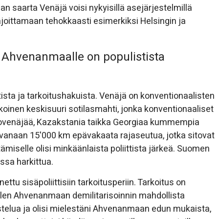
 saarta Venäjä voisi nykyisillä asejärjestelmillä
rajoittamaan tehokkaasti esimerkiksi Helsingin ja
 Ahvenanmaalle on populistista
tista ja tarkoitushakuista. Venäjä on konventionaalisten
okoinen keskisuuri sotilasmahti, jonka konventionaaliset
lkovenäjää, Kazakstania taikka Georgiaa kummempia
tavanaan 15'000 km epävakaata rajaseutua, jotka sitovat
miselle olisi minkäänlaista poliittista järkeä. Suomen
assa harkittua.
u sisäpoliittisiin tarkoitusperiin. Tarkoitus on
len Ahvenanmaan demilitarisoinnin mahdollista
stelua ja olisi mielestäni Ahvenanmaan edun mukaista,