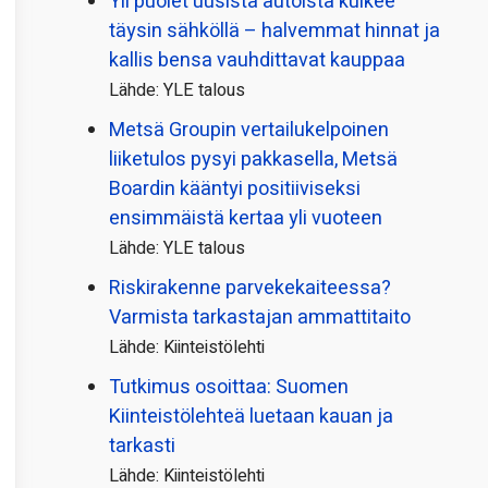
Yli puolet uusista autoista kulkee
täysin sähköllä – halvemmat hinnat ja
kallis bensa vauhdittavat kauppaa
Lähde: YLE talous
Metsä Groupin vertailu­kelpoinen
liiketulos pysyi pakkasella, Metsä
Boardin kääntyi positiiviseksi
ensimmäistä kertaa yli vuoteen
Lähde: YLE talous
Riskirakenne parvekekaiteessa?
Varmista tarkastajan ammattitaito
Lähde: Kiinteistölehti
Tutkimus osoittaa: Suomen
Kiinteistölehteä luetaan kauan ja
tarkasti
Lähde: Kiinteistölehti