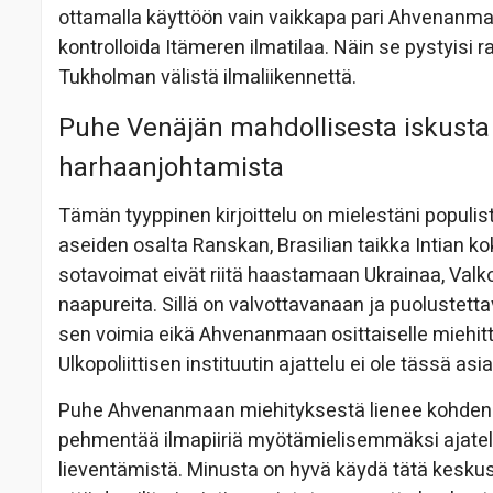
ottamalla käyttöön vain vaikkapa pari Ahvenanmaan
kontrolloida Itämeren ilmatilaa. Näin se pystyisi 
Tukholman välistä ilmaliikennettä.
Puhe Venäjän mahdollisesta iskusta
harhaanjohtamista
Tämän tyyppinen kirjoittelu on mielestäni populis
aseiden osalta Ranskan, Brasilian taikka Intian k
sotavoimat eivät riitä haastamaan Ukrainaa, Va
naapureita. Sillä on valvottavanaan ja puolustet
sen voimia eikä Ahvenanmaan osittaiselle miehittä
Ulkopoliittisen instituutin ajattelu ei ole tässä asi
Puhe Ahvenanmaan miehityksestä lienee kohdennett
pehmentää ilmapiiriä myötämielisemmäksi ajatel
lieventämistä. Minusta on hyvä käydä tätä kesku