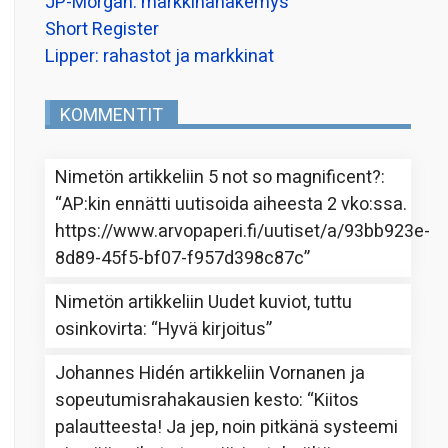
JP-Morgan: markkinanäkemys
Short Register
Lipper: rahastot ja markkinat
KOMMENTIT
Nimetön
artikkeliin
5 not so magnificent?
:
“
AP:kin ennätti uutisoida aiheesta 2 vko:ssa.
https://www.arvopaperi.fi/uutiset/a/93bb923e-
8d89-45f5-bf07-f957d398c87c
”
Nimetön
artikkeliin
Uudet kuviot, tuttu
osinkovirta
: “
Hyvä kirjoitus
”
Johannes Hidén
artikkeliin
Vornanen ja
sopeutumisrahakausien kesto
: “
Kiitos
palautteesta! Ja jep, noin pitkänä systeemi