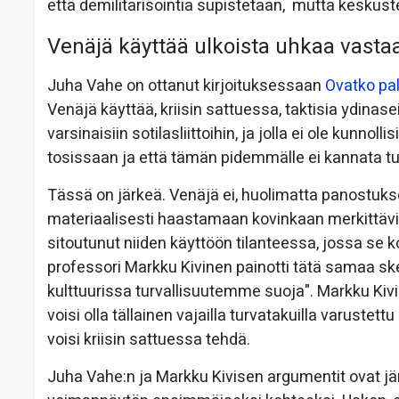
että demilitarisointia supistetaan, mutta keskus
Venäjä käyttää ulkoista uhkaa vastaa
Juha Vahe on ottanut kirjoituksessaan
Ovatko pal
Venäjä käyttää, kriisin sattuessa, taktisia ydinase
varsinaisiin sotilasliittoihin, ja jolla ei ole kunnoll
tosissaan ja että tämän pidemmälle ei kannata tul
Tässä on järkeä. Venäjä ei, huolimatta panostukse
materiaalisesti haastamaan kovinkaan merkittäviä 
sitoutunut niiden käyttöön tilanteessa, jossa se k
professori Markku Kivinen painotti tätä samaa s
kulttuurissa turvallisuutemme suoja". Markku Kiv
voisi olla tällainen vajailla turvatakuilla varuste
voisi kriisin sattuessa tehdä.
Juha Vahe:n ja Markku Kivisen argumentit ovat järk