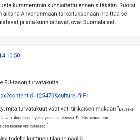
musta kummemmin kunnioitettu ennen sitäkään. Ruotsi
 aikana Ahvenanmaan tarkoituksenaan irroittaa se
tavat ja sitä kunnioittavat, ovat Suomalaiset.
14 10:50
ole EU-tason turvatakuita.
.aspx?contentid=125470&culture=fi-FI
y, mitä turvatakuut vaativat. tiilikaisen mukaan "
Lauseke
istuvan alueellisen hyökkäyksen tilanteessa. Päätös avunannon
"
iden kesken yksimielisesti.
isi todella kriittinen tilanne päällä.