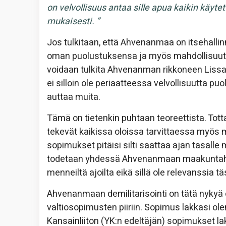
on velvollisuus antaa sille apua kaikin käyte
mukaisesti. ”
Jos tulkitaan, että Ahvenanmaa on itsehallin
oman puolustuksensa ja myös mahdollisuuten
voidaan tulkita Ahvenanman rikkoneen Lissab
ei silloin ole periaatteessa velvollisuutta
auttaa muita.
Tämä on tietenkin puhtaan teoreettista. To
tekevät kaikissa oloissa tarvittaessa myös m
sopimukset pitäisi silti saattaa ajan tasal
todetaan yhdessä Ahvenanmaan maakuntahalli
menneiltä ajoilta eikä sillä ole relevanssia t
Ahvenanmaan demilitarisointi on tätä nyky
valtiosopimusten piiriin. Sopimus lakkasi o
Kansainliiton (YK:n edeltäjän) sopimukset la