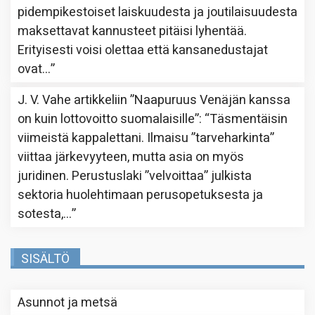
pidempikestoiset laiskuudesta ja joutilaisuudesta
maksettavat kannusteet pitäisi lyhentää.
Erityisesti voisi olettaa että kansanedustajat
ovat…
”
J. V. Vahe
artikkeliin
”Naapuruus Venäjän kanssa
on kuin lottovoitto suomalaisille”
: “
Täsmentäisin
viimeistä kappalettani. Ilmaisu ”tarveharkinta”
viittaa järkevyyteen, mutta asia on myös
juridinen. Perustuslaki ”velvoittaa” julkista
sektoria huolehtimaan perusopetuksesta ja
sotesta,…
”
SISÄLTÖ
Asunnot ja metsä