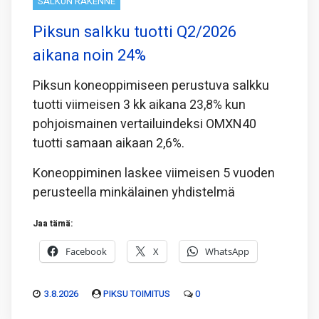
SALKUN RAKENNE
Piksun salkku tuotti Q2/2026
aikana noin 24%
Piksun koneoppimiseen perustuva salkku
tuotti viimeisen 3 kk aikana 23,8% kun
pohjoismainen vertailuindeksi OMXN40
tuotti samaan aikaan 2,6%.
Koneoppiminen laskee viimeisen 5 vuoden
perusteella minkälainen yhdistelmä
Jaa tämä:
Facebook
X
WhatsApp
3.8.2026
PIKSU TOIMITUS
0