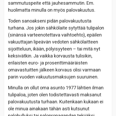
sammutuspeite että jauhesammutin. Em.
huolimatta minulla on myös palovakuutus.
Toden sanoakseni pidän palovakuutusta
turhana. Jos jokin sähkölaite sytyttää tulipalon
(sinänsä varteenotettava vaihtoehto), epäilen
vakuuttajan lipeävän vedoten sähkölaitteen
sijoitteluun, ikään, pölyisyyteen – tai mitä nyt
keksivätkin. Ja vaikka korvausta tulisikin,
erilaisten euro- ja prosenttimääräisten
omavastuitten jälkeen korvaus olisi varmaan
parin vuoden vakuutusmaksujen suuruinen.
Minulla on ollut oma asunto 1977 lähtien ilman
tulipaloa, joten olen todistettavasti maksanut
palovakuutusta turhaan. Kuitenkaan kukaan ei
ole minua ainakaan tähän asti kutsunut
palohulluksi tai palopropagandan tekijäksi.