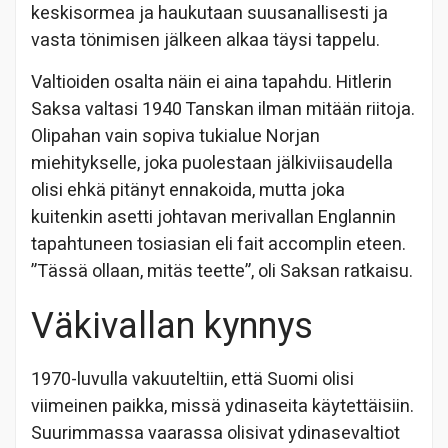
keskisormea ja haukutaan suusanallisesti ja
vasta tönimisen jälkeen alkaa täysi tappelu.
Valtioiden osalta näin ei aina tapahdu. Hitlerin
Saksa valtasi 1940 Tanskan ilman mitään riitoja.
Olipahan vain sopiva tukialue Norjan
miehitykselle, joka puolestaan jälkiviisaudella
olisi ehkä pitänyt ennakoida, mutta joka
kuitenkin asetti johtavan merivallan Englannin
tapahtuneen tosiasian eli fait accomplin eteen.
”Tässä ollaan, mitäs teette”, oli Saksan ratkaisu.
Väkivallan kynnys
1970-luvulla vakuuteltiin, että Suomi olisi
viimeinen paikka, missä ydinaseita käytettäisiin.
Suurimmassa vaarassa olisivat ydinasevaltiot