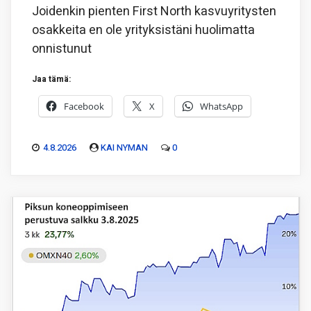
Joidenkin pienten First North kasvuyritysten
osakkeita en ole yrityksistäni huolimatta
onnistunut
Jaa tämä:
Facebook
X
WhatsApp
4.8.2026
KAI NYMAN
0