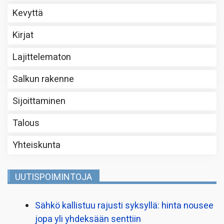
Kevyttä
Kirjat
Lajittelematon
Salkun rakenne
Sijoittaminen
Talous
Yhteiskunta
UUTISPOIMINTOJA
Sähkö kallistuu rajusti syksyllä: hinta nousee
jopa yli yhdeksään senttiin