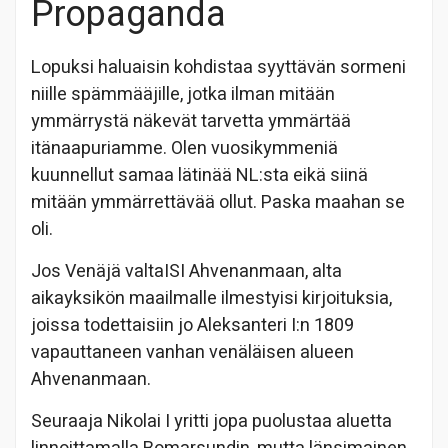
Propaganda
Lopuksi haluaisin kohdistaa syyttävän sormeni
niille spämmääjille, jotka ilman mitään
ymmärrystä näkevät tarvetta ymmärtää
itänaapuriamme. Olen vuosikymmeniä
kuunnellut samaa lätinää NL:sta eikä siinä
mitään ymmärrettävää ollut. Paska maahan se
oli.
Jos Venäjä valtaISI Ahvenanmaan, alta
aikayksikön maailmalle ilmestyisi kirjoituksia,
joissa todettaisiin jo Aleksanteri I:n 1809
vapauttaneen vanhan venäläisen alueen
Ahvenanmaan.
Seuraaja Nikolai I yritti jopa puolustaa aluetta