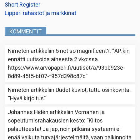
Short Register
Lipper: rahastot ja markkinat
KOMMENTIT
Nimetön
artikkeliin
5 not so magnificent?
: “
AP:kin
ennätti uutisoida aiheesta 2 vko:ssa.
https://www.arvopaperi.fi/uutiset/a/93bb923e-
8d89-45f5-bf07-f957d398c87c
”
Nimetön
artikkeliin
Uudet kuviot, tuttu osinkovirta
:
“
Hyvä kirjoitus
”
Johannes Hidén
artikkeliin
Vornanen ja
sopeutumisrahakausien kesto
: “
Kiitos
palautteesta! Ja jep, noin pitkänä systeemi ei
enää vaikuta turvajärjestelmältä, vaan palkinnolta