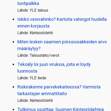
tuntipalkka
Lähde: YLE talous
Iskikö vesivahinko? Kartoita vahingot huolella
ennen korjausta
Lähde: Kiinteistölehti
Miten lesken saamien pörssi­osakkeiden arvo
määräytyy?
Lähde: Taloustaito/verot
Tekoäly loi juuri viruksia, joita ei löydy
luonnosta
Lähde: YLE tiede
Riskirakenne parvekekaiteessa? Varmista
tarkastajan ammattitaito
Lähde: Kiinteistölehti
Tutkimus osoittaa: Suomen Kiinteistölehteä