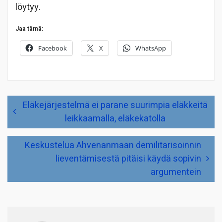
löytyy.
Jaa tämä:
Facebook
X
WhatsApp
Artikkelien
Eläkejärjestelmä ei parane suurimpia eläkkeitä
selaus
leikkaamalla, eläkekatolla
Keskustelua Ahvenanmaan demilitarisoinnin
lieventämisestä pitäisi käydä sopivin
argumentein