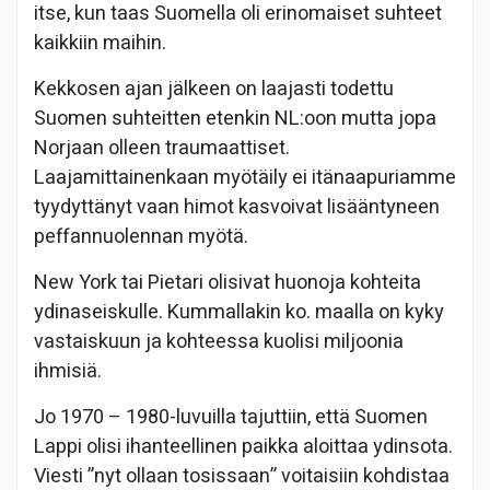
itse, kun taas Suomella oli erinomaiset suhteet
kaikkiin maihin.
Kekkosen ajan jälkeen on laajasti todettu
Suomen suhteitten etenkin NL:oon mutta jopa
Norjaan olleen traumaattiset.
Laajamittainenkaan myötäily ei itänaapuriamme
tyydyttänyt vaan himot kasvoivat lisääntyneen
peffannuolennan myötä.
New York tai Pietari olisivat huonoja kohteita
ydinaseiskulle. Kummallakin ko. maalla on kyky
vastaiskuun ja kohteessa kuolisi miljoonia
ihmisiä.
Jo 1970 – 1980-luvuilla tajuttiin, että Suomen
Lappi olisi ihanteellinen paikka aloittaa ydinsota.
Viesti ”nyt ollaan tosissaan” voitaisiin kohdistaa