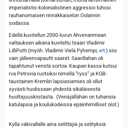
linnoittamalla Bomarsundin, mutta länsimainen
imperialistis-kolonialistinen aggressio tuhosi
rauhanomaisen rinnakkaiselon Oolannin
sodassa.
Edellä kuvitellun 2000-luvun Ahvenanmaan
valtauksen aikana kuviteltu tsaari Vladimir
LilliPutti (myöh. Vladimir Vielä Pyhempi,
vrt
.) siis
vain jälleenvapautti saaret. Saarillahan oli
tapahtunut veristä sortoa. Kaupan kassa kutsui
rva Petrovia ruotsiksi nimellä ”ryss” ja KGB-
taustainen Kremlin lapsiasiamies oli ollut
syvästi huolissaan yhdestä sikäläisestä
huoltajuuskiistasta. (Venäjällähän on tuhansia
katulapsia ja koulukodeissa epäinhimilliset olot.)
Kyllä väkivallalle aina selittäjiä ja selityksiä