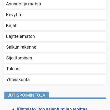
Asunnot ja metsä
Kevyttä
Kirjat
Lajittelematon
Salkun rakenne
Sijoittaminen
Talous
Yhteiskunta
UUTISPOIMINTOJA
Kiinteistö­liiton asiantuntija varoittaa: