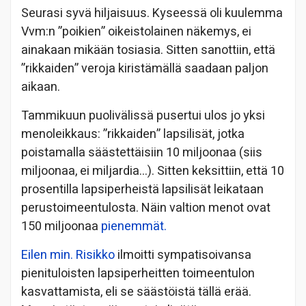
Seurasi syvä hiljaisuus. Kyseessä oli kuulemma
Vvm:n ”poikien” oikeistolainen näkemys, ei
ainakaan mikään tosiasia. Sitten sanottiin, että
”rikkaiden” veroja kiristämällä saadaan paljon
aikaan.
Tammikuun puolivälissä pusertui ulos jo yksi
menoleikkaus: ”rikkaiden” lapsilisät, jotka
poistamalla säästettäisiin 10 miljoonaa (siis
miljoonaa, ei miljardia…). Sitten keksittiin, että 10
prosentilla lapsiperheistä lapsilisät leikataan
perustoimeentulosta. Näin valtion menot ovat
150 miljoonaa
pienemmät.
Eilen min. Risikko
ilmoitti sympatisoivansa
pienituloisten lapsiperheitten toimeentulon
kasvattamista, eli se säästöistä tällä erää.