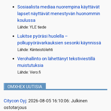
Sosiaalista mediaa nuorempina käyttävät
lapset näyttävät menestyvän huonommin
koulussa
Lähde: YLE tiede
Lukitse pyöräsi huolella –
polkupyörävarkauksien sesonki käynnissä
Lähde: Kiinteistölehti
Verohallinto on lähettänyt tekstiviestillä
muistutuksia
Lähde: Vero.fi
OMXHEX UUTISIA
Citycon Oyj
: 2026-08-05 16:10:06: Julkinen
ostotarjous