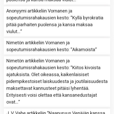
Anonyymi
artikkeliin
Vornanen ja
sopeutumisrahakausien kesto
: “
Kyllä byrokratia
pitää parhaiten puolensa ja kansa maksaa
viulut…
”
Nimetön
artikkeliin
Vornanen ja
sopeutumisrahakausien kesto
: “
Aikamoista
”
Nimetön
artikkeliin
Vornanen ja
sopeutumisrahakausien kesto
: “
Kiitos kivoista
ajatuksista. Olet oikeassa, kaikenlaisiset
pidempikestoiset laiskuudesta ja joutilaisuudesta
maksettavat kannusteet pitäisi lyhentää.
Erityisesti voisi olettaa että kansanedustajat
ovat…
”
J. V. Vahe
artikkeliin
”Naapuruus Venäjän kanssa