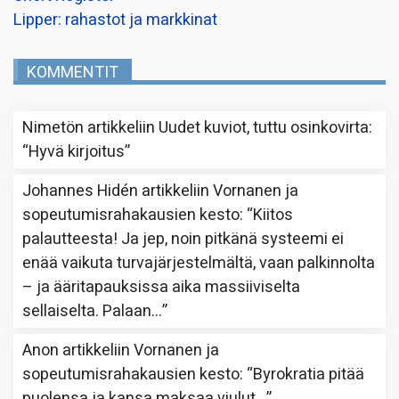
Lipper: rahastot ja markkinat
KOMMENTIT
Nimetön
artikkeliin
Uudet kuviot, tuttu osinkovirta
:
“
Hyvä kirjoitus
”
Johannes Hidén
artikkeliin
Vornanen ja
sopeutumisrahakausien kesto
: “
Kiitos
palautteesta! Ja jep, noin pitkänä systeemi ei
enää vaikuta turvajärjestelmältä, vaan palkinnolta
– ja ääritapauksissa aika massiiviselta
sellaiselta. Palaan…
”
Anon
artikkeliin
Vornanen ja
sopeutumisrahakausien kesto
: “
Byrokratia pitää
puolensa ja kansa maksaa viulut…
”