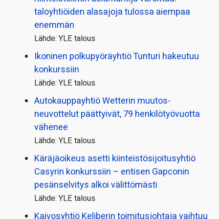
taloyhtiöiden alasajoja tulossa aiempaa
enemmän
Lähde: YLE talous
Ikoninen polkupyörä­yhtiö Tunturi hakeutuu
konkurssiin
Lähde: YLE talous
Autokauppayhtiö Wetterin muutos­
neuvottelut päättyivät, 79 henkilö­työvuotta
vähenee
Lähde: YLE talous
Käräjäoikeus asetti kiinteistö­sijoitusyhtiö
Casyrin konkurssiin – entisen Gapconin
pesänselvitys alkoi välittömästi
Lähde: YLE talous
Kaivosyhtiö Keliberin toimitusjohtaja vaihtuu