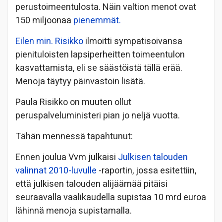
perustoimeentulosta. Näin valtion menot ovat
150 miljoonaa
pienemmät.
Eilen min. Risikko
ilmoitti sympatisoivansa
pienituloisten lapsiperheitten toimeentulon
kasvattamista, eli se säästöistä tällä erää.
Menoja täytyy päinvastoin lisätä.
Paula Risikko on muuten ollut
peruspalveluministeri pian jo neljä vuotta.
Tähän mennessä tapahtunut:
Ennen joulua Vvm julkaisi
Julkisen talouden
valinnat 2010-luvulle
-raportin,
jossa esitettiin,
että julkisen talouden alijäämää pitäisi
seuraavalla vaalikaudella supistaa 10 mrd euroa
lähinnä menoja supistamalla.