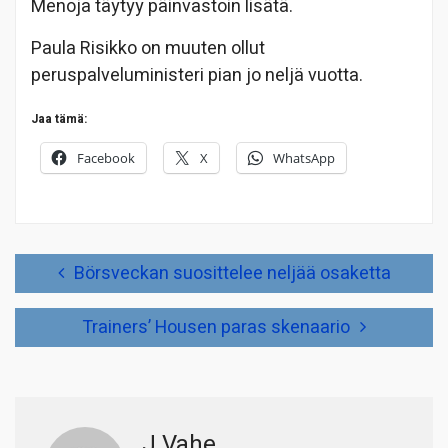
Menoja täytyy päinvastoin lisätä.
Paula Risikko on muuten ollut
peruspalveluministeri pian jo neljä vuotta.
Jaa tämä:
Facebook
X
WhatsApp
Artikkelien
Börsveckan suosittelee neljää osaketta
selaus
Trainers’ Housen paras skenaario
J.Vahe