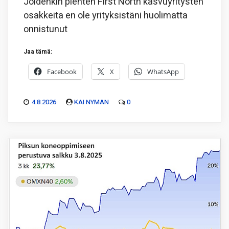
Joidenkin pienten First North kasvuyritysten
osakkeita en ole yrityksistäni huolimatta
onnistunut
Jaa tämä:
Facebook
X
WhatsApp
4.8.2026
KAI NYMAN
0