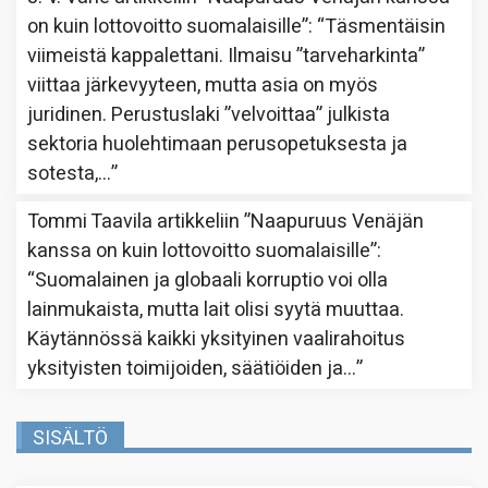
on kuin lottovoitto suomalaisille”
: “
Täsmentäisin
viimeistä kappalettani. Ilmaisu ”tarveharkinta”
viittaa järkevyyteen, mutta asia on myös
juridinen. Perustuslaki ”velvoittaa” julkista
sektoria huolehtimaan perusopetuksesta ja
sotesta,…
”
Tommi Taavila
artikkeliin
”Naapuruus Venäjän
kanssa on kuin lottovoitto suomalaisille”
:
“
Suomalainen ja globaali korruptio voi olla
lainmukaista, mutta lait olisi syytä muuttaa.
Käytännössä kaikki yksityinen vaalirahoitus
yksityisten toimijoiden, säätiöiden ja…
”
SISÄLTÖ