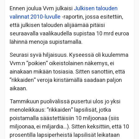
Ennen joulua Vvm julkaisi
Julkisen talouden
valinnat 2010-luvulle
-raportin,
jossa esitettiin,
että julkisen talouden alijäämää pitäisi
seuraavalla vaalikaudella supistaa 10 mrd euroa
lähinnä menoja supistamalla.
Seurasi syvä hiljaisuus. Kyseessä oli kuulemma
Vvm:n ”poikien” oikeistolainen näkemys, ei
ainakaan mikään tosiasia. Sitten sanottiin, että
”rikkaiden” veroja kiristämällä saadaan paljon
aikaan.
Tammikuun puolivälissä pusertui ulos jo yksi
menoleikkaus: ”rikkaiden” lapsilisät, jotka
poistamalla säästettäisiin 10 miljoonaa (siis
miljoonaa, ei miljardia…). Sitten keksittiin, että 10
prosentilla lapsiperheistä lapsilisät leikataan