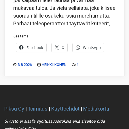
jos kaipaa mielenrauhaa ja varmaa
mukavaa tuloa. Ja vielä sellaista, joka kilisee
suoraan tilille osakekurssia murehtimatta.
Parhaat teleoperaattorit täyttävät kriteerit,
Jaa tämä:
Facebook
X
WhatsApp
3.8.2026
HEIKKI IKONEN
1
Piksu Oy
|
Toimitus
|
Käyttöehdot
|
Mediakortti
Sivusto ei sisällä sijoitussuosituksia eikä sisältöä pidä