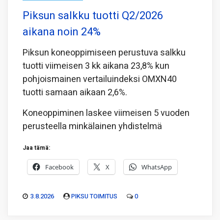
Piksun salkku tuotti Q2/2026
aikana noin 24%
Piksun koneoppimiseen perustuva salkku
tuotti viimeisen 3 kk aikana 23,8% kun
pohjoismainen vertailuindeksi OMXN40
tuotti samaan aikaan 2,6%.
Koneoppiminen laskee viimeisen 5 vuoden
perusteella minkälainen yhdistelmä
Jaa tämä:
Facebook
X
WhatsApp
3.8.2026
PIKSU TOIMITUS
0