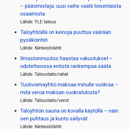
– pääomistaja: uusi vaihe vaatii toisenlaista
osaamista
Lähde: YLE talous
Taloyhtiöillä on keinoja puuttua väärään
pysäköintiin
Lähde: Kiinteistölehti
Ilmastonmuutos haastaa vakuutukset –
odotettavissa entistä rankempaa säätä
Lähde: Taloustaito/rahat
Tuulivoimayhtiö maksaa minulle vuokraa –
mitä veroa maksan vuokratulosta?
Lähde: Taloustaito/verot
Taloyhtiön sauna on kovalla käytöllä – näin
sen puhtaus ja kunto säilyvät
Lähde: Kiinteistölehti