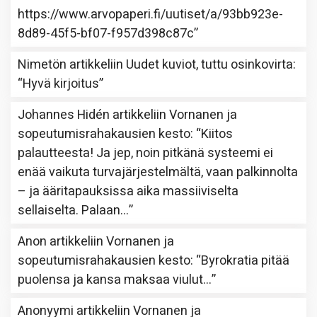
https://www.arvopaperi.fi/uutiset/a/93bb923e-
8d89-45f5-bf07-f957d398c87c
”
Nimetön
artikkeliin
Uudet kuviot, tuttu osinkovirta
:
“
Hyvä kirjoitus
”
Johannes Hidén
artikkeliin
Vornanen ja
sopeutumisrahakausien kesto
: “
Kiitos
palautteesta! Ja jep, noin pitkänä systeemi ei
enää vaikuta turvajärjestelmältä, vaan palkinnolta
– ja ääritapauksissa aika massiiviselta
sellaiselta. Palaan…
”
Anon
artikkeliin
Vornanen ja
sopeutumisrahakausien kesto
: “
Byrokratia pitää
puolensa ja kansa maksaa viulut…
”
Anonyymi
artikkeliin
Vornanen ja