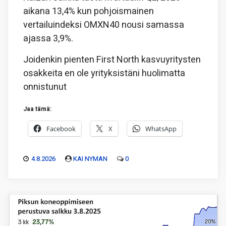
aikana 13,4% kun pohjoismainen
vertailuindeksi OMXN40 nousi samassa
ajassa 3,9%.
Joidenkin pienten First North kasvuyritysten
osakkeita en ole yrityksistäni huolimatta
onnistunut
Jaa tämä:
Facebook
X
WhatsApp
4.8.2026
KAI NYMAN
0