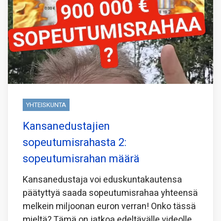
YHTEISKUNTA
Kansanedustajien
sopeutumisrahasta 2:
sopeutumisrahan määrä
Kansanedustaja voi eduskuntakautensa
päätyttyä saada sopeutumisrahaa yhteensä
melkein miljoonan euron verran! Onko tässä
mieltä? Tämä on jatkoa edeltävälle videolle,