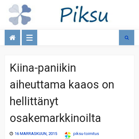
Talous
Kiina-paniikin
aiheuttama kaaos on
hellittänyt
osakemarkkinoilta
16 MARRASKUUN, 2015
piksu-toimitus