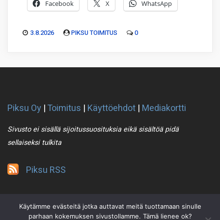
Facebook
X
WhatsApp
3.8.2026
PIKSU TOIMITUS
0
Piksu Oy
|
Toimitus
|
Käyttöehdot
|
Mediakortti
Sivusto ei sisällä sijoitussuosituksia eikä sisältöä pidä
sellaiseksi tulkita
Piksu RSS
Käytämme evästeitä jotka auttavat meitä tuottamaan sinulle
parhaan kokemuksen sivustollamme. Tämä lienee ok?