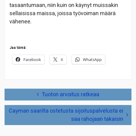
tasaantumaan, niin kuin on käynyt muissakin
sellaisissa maissa, joissa työvoiman määrä
vähenee.
Jaa tämä:
Facebook
X
WhatsApp
Artikkelien
Tuoton arvoitus ratkeaa
selaus
Cayman saarilta ostetusta sijoituspalvelusta ei
saa rahojaan takaisin