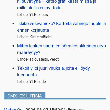
hiipuvat yhä – katso grafiikasta missä ja
millä aloilla on nyt töitä
Lähde: YLE talous
Iskikö vesivahinko? Kartoita vahingot huolella
ennen korjausta
Lähde: Kiinteistölehti
Miten lesken saamien pörssi­osakkeiden arvo
määräytyy?
Lähde: Taloustaito/verot
Tekoäly loi juuri viruksia, joita ei löydy
luonnosta
Lähde: YLE tiede
OMXHEX UUTISIA