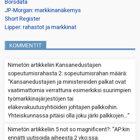
Borsdata
JP-Morgan: markkinanäkemys
Short Register
Lipper: rahastot ja markkinat
KOMMENTIT
Nimetön
artikkeliin
Kansanedustajien
sopeutumisrahasta 2: sopeutumisrahan määrä
:
“
Kansanedustajien ja ministereiden palkat ovat
vaatimattomia verrattuna esimerkiksi suurimpien
työmarkkinajärjestöjen tai
eläkevakuutusyhtiöiden johtajien palkkoihin.
Yhteiskunnassa pitäisi olla joku järki palkkojen…
”
Nimetön
artikkeliin
5 not so magnificent?
: “
AP:kin
ennätti uutisoida aiheesta 2 vko:ssa.