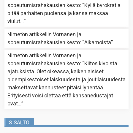
sopeutumisrahakausien kesto
: “
Kyllä byrokratia
pitää parhaiten puolensa ja kansa maksaa
viulut…
”
Nimetön
artikkeliin
Vornanen ja
sopeutumisrahakausien kesto
: “
Aikamoista
”
Nimetön
artikkeliin
Vornanen ja
sopeutumisrahakausien kesto
: “
Kiitos kivoista
ajatuksista. Olet oikeassa, kaikenlaisiset
pidempikestoiset laiskuudesta ja joutilaisuudesta
maksettavat kannusteet pitäisi lyhentää.
Erityisesti voisi olettaa että kansanedustajat
ovat…
”
SISÄLTÖ