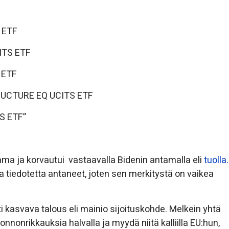
 ETF
ITS ETF
 ETF
UCTURE EQ UCITS ETF
S ETF”
ma ja korvautui vastaavalla Bidenin antamalla eli
tuolla.
a tiedotetta antaneet, joten sen merkitystä on vaikea
i kasvava talous eli mainio sijoituskohde. Melkein yhtä
onnonrikkauksia halvalla ja myydä niitä kalliilla EU:hun,