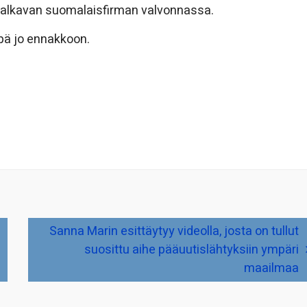
lä alkavan suomalaisfirman valvonnassa.
läpä jo ennakkoon.
Sanna Marin esittäytyy videolla, josta on tullut
suosittu aihe pääuutislähtyksiin ympäri
maailmaa