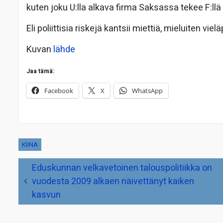
kuten joku U:lla alkava firma Saksassa tekee F:l
Eli poliittisia riskejä kantsii miettiä, mieluiten vie
Kuvan
lähde
Jaa tämä:
Facebook
X
WhatsApp
KIINA
Artikkelien
Eduskunnan velkavetoinen talouspolitiikka on
selaus
vuodesta 2009 alkaen näivettänyt kaiken
kasvun