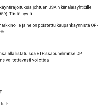
ntirajoituksia johtuen USA:n kiinalaisyhtiöille
959). Tästä syytä
ä markkinoille ja ne on poistettu kaupankäynnistä OP-
yös
sa alla listatuissa ETF:ssäpuhelimitse OP
 valitettavasti voi ottaa
F
 ETF