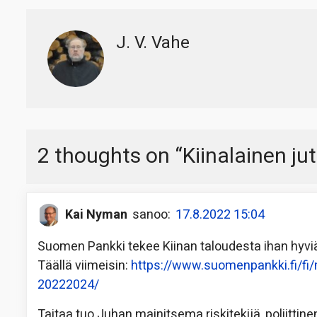
J. V. Vahe
2 thoughts on “
Kiinalainen ju
Kai Nyman
sanoo:
17.8.2022 15:04
Suomen Pankki tekee Kiinan taloudesta ihan hyvi
Täällä viimeisin:
https://www.suomenpankki.fi/fi/m
20222024/
Taitaa tuo Juhan mainitsema riskitekijä, poliittine