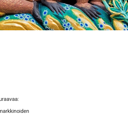
euraavaa:
 markkinoiden