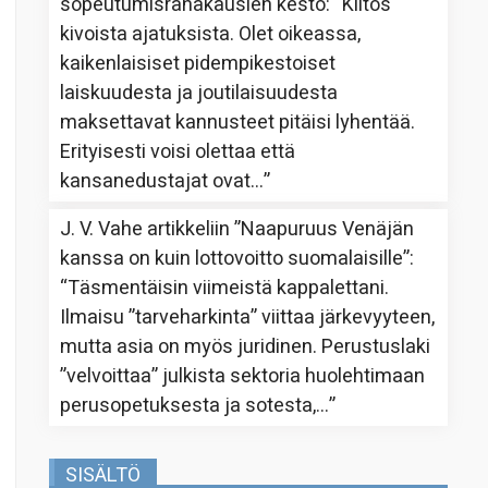
sopeutumisrahakausien kesto
: “
Kiitos
kivoista ajatuksista. Olet oikeassa,
kaikenlaisiset pidempikestoiset
laiskuudesta ja joutilaisuudesta
maksettavat kannusteet pitäisi lyhentää.
Erityisesti voisi olettaa että
kansanedustajat ovat…
”
J. V. Vahe
artikkeliin
”Naapuruus Venäjän
kanssa on kuin lottovoitto suomalaisille”
:
“
Täsmentäisin viimeistä kappalettani.
Ilmaisu ”tarveharkinta” viittaa järkevyyteen,
mutta asia on myös juridinen. Perustuslaki
”velvoittaa” julkista sektoria huolehtimaan
perusopetuksesta ja sotesta,…
”
SISÄLTÖ