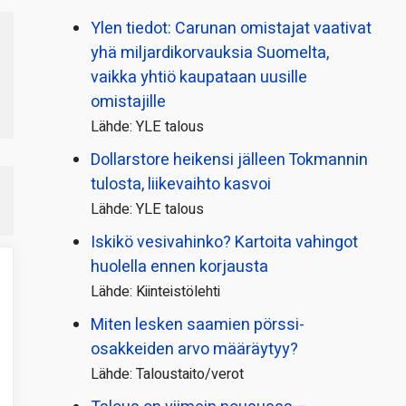
Ylen tiedot: Carunan omistajat vaativat
yhä miljardi­korvauksia Suomelta,
vaikka yhtiö kaupataan uusille
omistajille
Lähde: YLE talous
Dollarstore heikensi jälleen Tokmannin
tulosta, liikevaihto kasvoi
Lähde: YLE talous
Iskikö vesivahinko? Kartoita vahingot
huolella ennen korjausta
Lähde: Kiinteistölehti
Miten lesken saamien pörssi­
osakkeiden arvo määräytyy?
Lähde: Taloustaito/verot