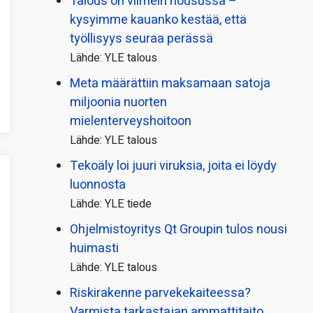
Talous on viimein nousussa –
kysyimme kauanko kestää, että
työllisyys seuraa perässä
Lähde: YLE talous
Meta määrättiin maksamaan satoja
miljoonia nuorten
mielenterveyshoitoon
Lähde: YLE talous
Tekoäly loi juuri viruksia, joita ei löydy
luonnosta
Lähde: YLE tiede
Ohjelmistoyritys Qt Groupin tulos nousi
huimasti
Lähde: YLE talous
Riskirakenne parvekekaiteessa?
Varmista tarkastajan ammattitaito