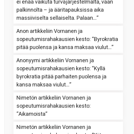
ei enää vaikuta turvajärjestelmältä, vaan
palkinnolta – ja ääritapauksissa aika
massiiviselta sellaiselta. Palaan…
”
Anon
artikkeliin
Vornanen ja
sopeutumisrahakausien kesto
: “
Byrokratia
pitää puolensa ja kansa maksaa viulut…
”
Anonyymi
artikkeliin
Vornanen ja
sopeutumisrahakausien kesto
: “
Kyllä
byrokratia pitää parhaiten puolensa ja
kansa maksaa viulut…
”
Nimetön
artikkeliin
Vornanen ja
sopeutumisrahakausien kesto
:
“
Aikamoista
”
Nimetön
artikkeliin
Vornanen ja