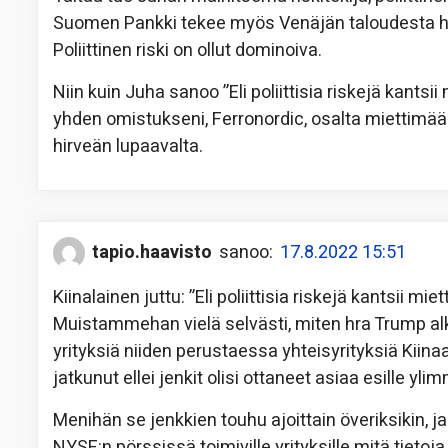
Suomen Pankki tekee myös Venäjän taloudesta hy
Poliittinen riski on ollut dominoiva.
Niin kuin Juha sanoo ”Eli poliittisia riskejä kantsi
yhden omistukseni, Ferronordic, osalta miettimään 
hirveän lupaavalta.
tapio.haavisto
sanoo:
17.8.2022 15:51
Kiinalainen juttu: ”Eli poliittisia riskejä kantsii mi
Muistammehan vielä selvästi, miten hra Trump alkoi
yrityksiä niiden perustaessa yhteisyrityksiä Kiinaa
jatkunut ellei jenkit olisi ottaneet asiaa esille ylim
Menihän se jenkkien touhu ajoittain överiksikin, j
NYSE:n pörssissä toimiville yrityksille mitä tieto