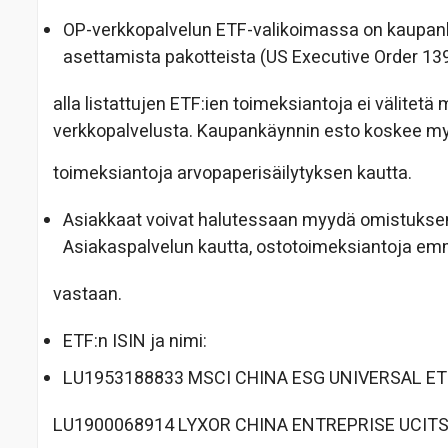
OP-verkkopalvelun ETF-valikoimassa on kaupankäy
asettamista pakotteista (US Executive Order 13
alla listattujen ETF:ien toimeksiantoja ei välitet
verkkopalvelusta. Kaupankäynnin esto koskee m
toimeksiantoja arvopaperisäilytyksen kautta.
Asiakkaat voivat halutessaan myydä omistuksen
Asiakaspalvelun kautta, ostotoimeksiantoja emme
vastaan.
ETF:n ISIN ja nimi:
LU1953188833 MSCI CHINA ESG UNIVERSAL ET
LU1900068914 LYXOR CHINA ENTREPRISE UCITS