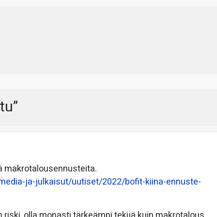
ttu
”
ä makrotalousennusteita.
edia-ja-julkaisut/uutiset/2022/bofit-kiina-ennuste-
n riski, olla monasti tärkeämpi tekijä kuin makrotalous.