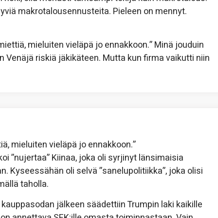
viä makrotalousennusteita. Pieleen on mennyt.
i miettiä, mieluiten vieläpä jo ennakkoon.” Minä jouduin
Venäjä riskiä jäkikäteen. Mutta kun firma vaikutti niin
ettiä, mieluiten vieläpä jo ennakkoon.”
 ”nujertaa” Kiinaa, joka oli syrjinyt länsimaisia
n. Kyseessähän oli selvä ”sanelupolitiikka”, joka olisi
mällä taholla.
a kauppasodan jälkeen säädettiin Trumpin laki kaikille
ja on annettava SEK:ille omasta toiminnastaan. Vain