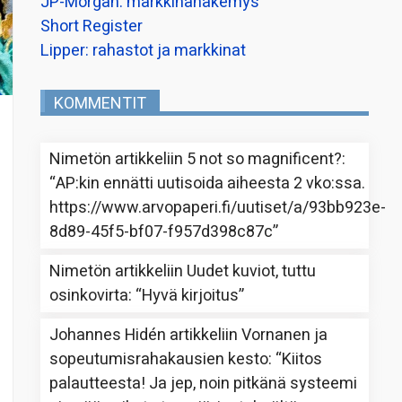
JP-Morgan: markkinanäkemys
Short Register
Lipper: rahastot ja markkinat
KOMMENTIT
Nimetön
artikkeliin
5 not so magnificent?
:
“
AP:kin ennätti uutisoida aiheesta 2 vko:ssa.
https://www.arvopaperi.fi/uutiset/a/93bb923e-
8d89-45f5-bf07-f957d398c87c
”
Nimetön
artikkeliin
Uudet kuviot, tuttu
osinkovirta
: “
Hyvä kirjoitus
”
Johannes Hidén
artikkeliin
Vornanen ja
sopeutumisrahakausien kesto
: “
Kiitos
palautteesta! Ja jep, noin pitkänä systeemi