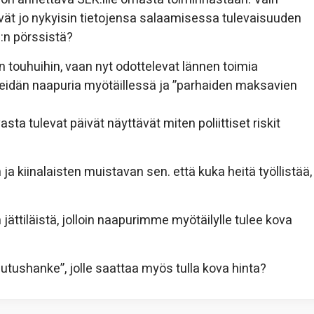
evät jo nykyisin tietojensa salaamisessa tulevaisuuden
:n pörssistä?
 touhuihin, vaan nyt odottelevat lännen toimia
eidän naapuria myötäillessä ja ”parhaiden maksavien
ta tulevat päivät näyttävät miten poliittiset riskit
a kiinalaisten muistavan sen. että kuka heitä työllistää,
ättiläistä, jolloin naapurimme myötäilylle tulee kova
utushanke”, jolle saattaa myös tulla kova hinta?