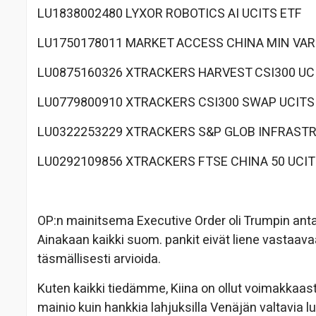
LU1838002480 LYXOR ROBOTICS AI UCITS ETF
LU1750178011 MARKET ACCESS CHINA MIN VAR
LU0875160326 XTRACKERS HARVEST CSI300 UC
LU0779800910 XTRACKERS CSI300 SWAP UCITS
LU0322253229 XTRACKERS S&P GLOB INFRASTR
LU0292109856 XTRACKERS FTSE CHINA 50 UCIT
OP:n mainitsema Executive Order oli Trumpin anta
Ainakaan kaikki suom. pankit eivät liene vastaava
täsmällisesti arvioida.
Kuten kaikki tiedämme, Kiina on ollut voimakkaast
mainio kuin hankkia lahjuksilla Venäjän valtavia lu