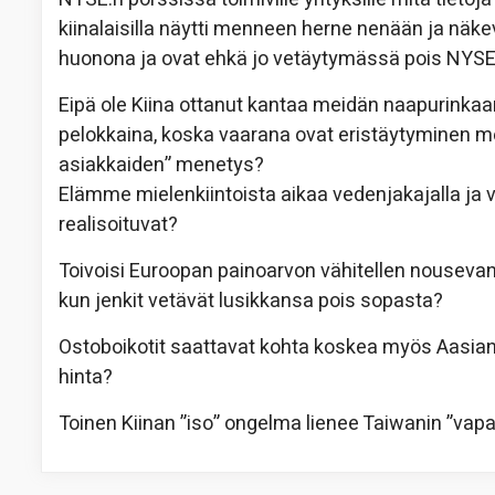
kiinalaisilla näytti menneen herne nenään ja näk
huonona ja ovat ehkä jo vetäytymässä pois NYSE
Eipä ole Kiina ottanut kantaa meidän naapurinkaan
pelokkaina, koska vaarana ovat eristäytyminen m
asiakkaiden” menetys?
Elämme mielenkiintoista aikaa vedenjakajalla ja vas
realisoituvat?
Toivoisi Euroopan painoarvon vähitellen nousevan j
kun jenkit vetävät lusikkansa pois sopasta?
Ostoboikotit saattavat kohta koskea myös Aasian j
hinta?
Toinen Kiinan ”iso” ongelma lienee Taiwanin ”vapa