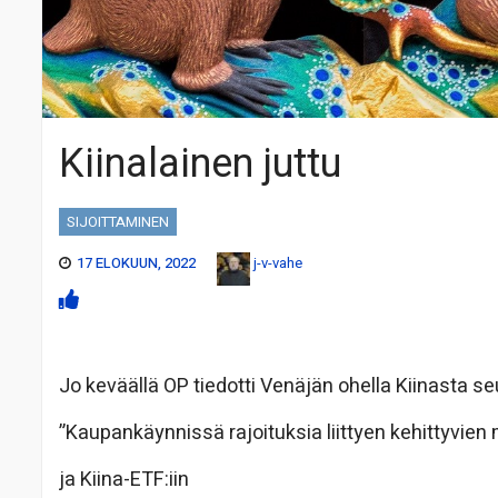
Kiinalainen juttu
SIJOITTAMINEN
17 ELOKUUN, 2022
j-v-vahe
Jo keväällä OP tiedotti Venäjän ohella Kiinasta s
”Kaupankäynnissä rajoituksia liittyen kehittyvien
ja Kiina-ETF:iin