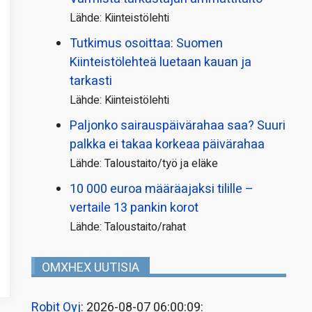
Lähde: Kiinteistölehti
Tutkimus osoittaa: Suomen
Kiinteistölehteä luetaan kauan ja
tarkasti
Lähde: Kiinteistölehti
Paljonko sairauspäivä­rahaa saa? Suuri
palkka ei takaa korkeaa päivärahaa
Lähde: Taloustaito/työ ja eläke
10 000 euroa määräajaksi tilille –
vertaile 13 pankin korot
Lähde: Taloustaito/rahat
OMXHEX UUTISIA
Robit Oyj
: 2026-08-07 06:00:09: