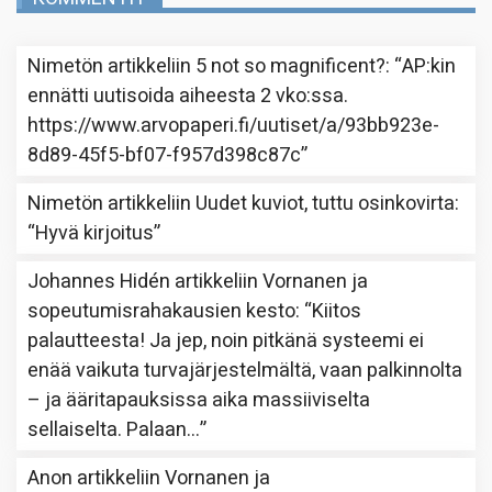
Nimetön
artikkeliin
5 not so magnificent?
: “
AP:kin
ennätti uutisoida aiheesta 2 vko:ssa.
https://www.arvopaperi.fi/uutiset/a/93bb923e-
8d89-45f5-bf07-f957d398c87c
”
Nimetön
artikkeliin
Uudet kuviot, tuttu osinkovirta
:
“
Hyvä kirjoitus
”
Johannes Hidén
artikkeliin
Vornanen ja
sopeutumisrahakausien kesto
: “
Kiitos
palautteesta! Ja jep, noin pitkänä systeemi ei
enää vaikuta turvajärjestelmältä, vaan palkinnolta
– ja ääritapauksissa aika massiiviselta
sellaiselta. Palaan…
”
Anon
artikkeliin
Vornanen ja