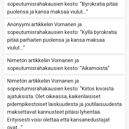
sopeutumisrahakausien kesto
: “
Byrokratia pitää
puolensa ja kansa maksaa viulut…
”
Anonyymi
artikkeliin
Vornanen ja
sopeutumisrahakausien kesto
: “
Kyllä byrokratia
pitää parhaiten puolensa ja kansa maksaa
viulut…
”
Nimetön
artikkeliin
Vornanen ja
sopeutumisrahakausien kesto
: “
Aikamoista
”
Nimetön
artikkeliin
Vornanen ja
sopeutumisrahakausien kesto
: “
Kiitos kivoista
ajatuksista. Olet oikeassa, kaikenlaisiset
pidempikestoiset laiskuudesta ja joutilaisuudesta
maksettavat kannusteet pitäisi lyhentää.
Erityisesti voisi olettaa että kansanedustajat
ovat…
”