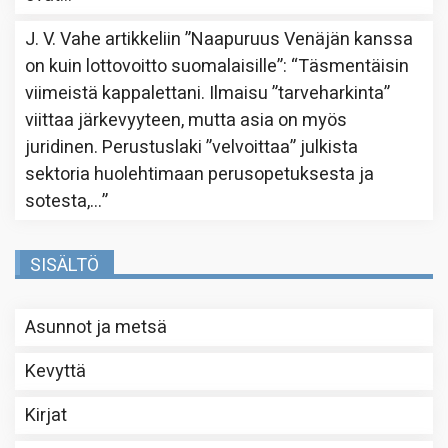
J. V. Vahe
artikkeliin
”Naapuruus Venäjän kanssa
on kuin lottovoitto suomalaisille”
: “
Täsmentäisin
viimeistä kappalettani. Ilmaisu ”tarveharkinta”
viittaa järkevyyteen, mutta asia on myös
juridinen. Perustuslaki ”velvoittaa” julkista
sektoria huolehtimaan perusopetuksesta ja
sotesta,…
”
SISÄLTÖ
Asunnot ja metsä
Kevyttä
Kirjat