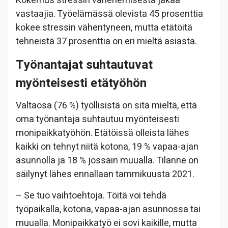
Kokemus stressin vähenemisestä jakaa
vastaajia. Työelämässä olevista 45 prosenttia
kokee stressin vähentyneen, mutta etätöitä
tehneistä 37 prosenttia on eri mieltä asiasta.
Työnantajat suhtautuvat
myönteisesti etätyöhön
Valtaosa (76 %) työllisistä on sitä mieltä, että
oma työnantaja suhtautuu myönteisesti
monipaikkatyöhön. Etätöissä olleista lähes
kaikki on tehnyt niitä kotona, 19 % vapaa-ajan
asunnolla ja 18 % jossain muualla. Tilanne on
säilynyt lähes ennallaan tammikuusta 2021.
– Se tuo vaihtoehtoja. Töitä voi tehdä
työpaikalla, kotona, vapaa-ajan asunnossa tai
muualla. Monipaikkatyö ei sovi kaikille, mutta