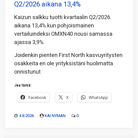
Q2/2026 aikana 13,4%
Kaizun salkku tuotti kvartaalin Q2/2026
aikana 13,4% kun pohjoismainen
vertailuindeksi OMXN40 nousi samassa
ajassa 3,9%.
Joidenkin pienten First North kasvuyritysten
osakkeita en ole yrityksistäni huolimatta
onnistunut
Jaa tämä:
Facebook
X
WhatsApp
4.8.2026
KAI NYMAN
0