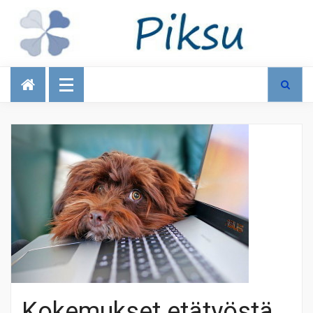
Talous
Kokemukset etätyöstä