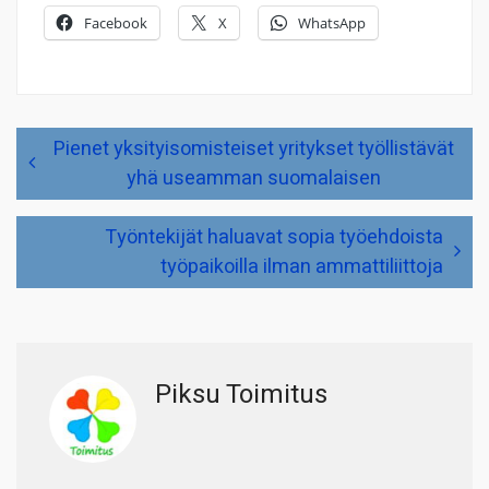
Facebook
X
WhatsApp
Artikkelien
Pienet yksityisomisteiset yritykset työllistävät
selaus
yhä useamman suomalaisen
Työntekijät haluavat sopia työehdoista
työpaikoilla ilman ammattiliittoja
Piksu Toimitus