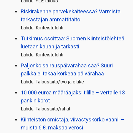
Lähde: YLE talous
Riskirakenne parvekekaiteessa? Varmista
tarkastajan ammattitaito
Lähde: Kiinteistölehti
Tutkimus osoittaa: Suomen Kiinteistölehteä
luetaan kauan ja tarkasti
Lähde: Kiinteistölehti
Paljonko sairauspäivä­rahaa saa? Suuri
palkka ei takaa korkeaa päivärahaa
Lähde: Taloustaito/työ ja eläke
10 000 euroa määräajaksi tilille – vertaile 13
pankin korot
Lähde: Taloustaito/rahat
Kiinteistön omistaja, viivästyskorko vaanii –
muista 6.8. maksaa verosi