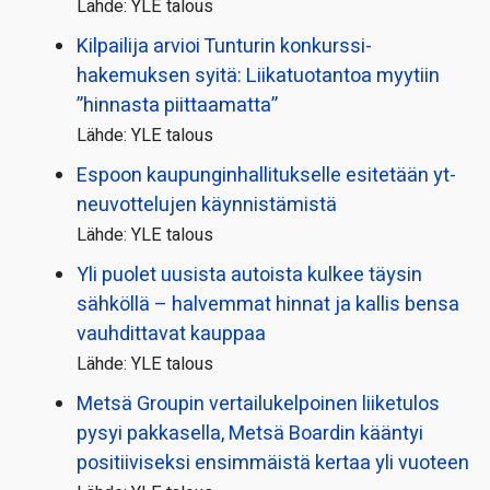
Lähde: YLE talous
Kilpailija arvioi Tunturin konkurssi­
hakemuksen syitä: Liikatuotantoa myytiin
”hinnasta piittaamatta”
Lähde: YLE talous
Espoon kaupungin­hallitukselle esitetään yt-
neuvottelujen käynnistämistä
Lähde: YLE talous
Yli puolet uusista autoista kulkee täysin
sähköllä – halvemmat hinnat ja kallis bensa
vauhdittavat kauppaa
Lähde: YLE talous
Metsä Groupin vertailu­kelpoinen liiketulos
pysyi pakkasella, Metsä Boardin kääntyi
positiiviseksi ensimmäistä kertaa yli vuoteen