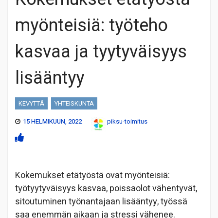
myönteisiä: työteho
kasvaa ja tyytyväisyys
lisääntyy
KEVYTTÄ
YHTEISKUNTA
15 HELMIKUUN, 2022
piksu-toimitus
Kokemukset etätyöstä ovat myönteisiä:
työtyytyväisyys kasvaa, poissaolot vähentyvät,
sitoutuminen työnantajaan lisääntyy, työssä
saa enemmän aikaan ja stressi vähenee.