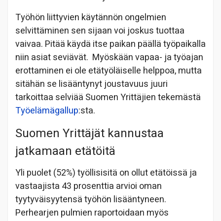
Työhön liittyvien käytännön ongelmien
selvittäminen sen sijaan voi joskus tuottaa
vaivaa. Pitää käydä itse paikan päällä työpaikalla
niin asiat seviävät. Myöskään vapaa- ja työajan
erottaminen ei ole etätyöläiselle helppoa, mutta
sitähän se lisääntynyt joustavuus juuri
tarkoittaa selviää Suomen Yrittäjien tekemästä
Työelämägallup
:sta.
Suomen Yrittäjät kannustaa
jatkamaan etätöitä
Yli puolet (52%) työllisisitä on ollut etätöissä ja
vastaajista 43 prosenttia arvioi oman
tyytyväisyytensä työhön lisääntyneen.
Perhearjen pulmien raportoidaan myös