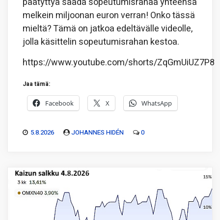
päätyttyä saada sopeutumisrahaa yhteensä
melkein miljoonan euron verran! Onko tässä
mieltä? Tämä on jatkoa edeltävälle videolle,
jolla käsittelin sopeutumisrahan kestoa.
https://www.youtube.com/shorts/ZqGmUiUZ7P8
Jaa tämä:
Facebook
X
WhatsApp
5.8.2026
JOHANNES HIDÉN
0