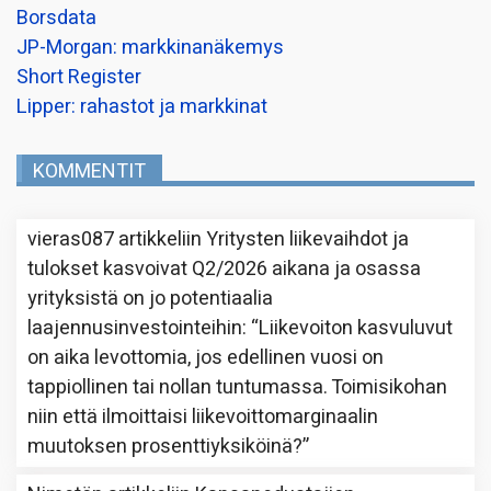
Borsdata
JP-Morgan: markkinanäkemys
Short Register
Lipper: rahastot ja markkinat
KOMMENTIT
vieras087
artikkeliin
Yritysten liikevaihdot ja
tulokset kasvoivat Q2/2026 aikana ja osassa
yrityksistä on jo potentiaalia
laajennusinvestointeihin
: “
Liikevoiton kasvuluvut
on aika levottomia, jos edellinen vuosi on
tappiollinen tai nollan tuntumassa. Toimisikohan
niin että ilmoittaisi liikevoittomarginaalin
muutoksen prosenttiyksiköinä?
”