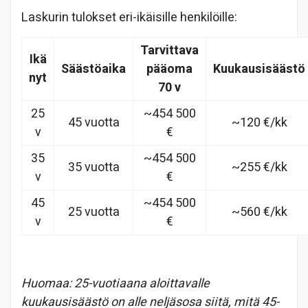
Laskurin tulokset eri-ikäisille henkilöille:
Tarvittava
Ikä
Säästöaika
pääoma
Kuukausisäästö
nyt
70 v
25
~454 500
45 vuotta
~120 €/kk
v
€
35
~454 500
35 vuotta
~255 €/kk
v
€
45
~454 500
25 vuotta
~560 €/kk
v
€
Huomaa: 25-vuotiaana aloittavalle
kuukausisäästö on alle neljäsosa siitä, mitä 45-