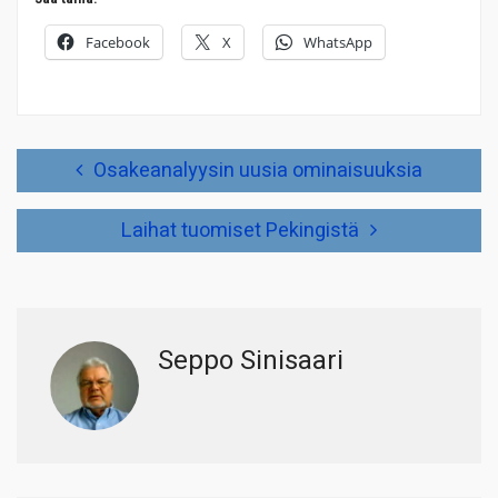
Facebook
X
WhatsApp
Artikkelien
Osakeanalyysin uusia ominaisuuksia
selaus
Laihat tuomiset Pekingistä
Seppo Sinisaari