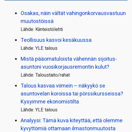
Osakas, näin vältät vahingonkorvausvastuun
muutostöissä
Lähde: Kiinteistölehti
Teollisuus kasvoi kesäkuussa
Lähde: YLE talous
Mistä pääoma­tuloista vähennän sijoitus­
asuntoni vuosikorjaus­remontin kulut?
Lähde: Taloustaito/rahat
Talous kasvaa viimein – näkyykö se
asuntovelan koroissa tai pörssi­kursseissa?
Kysyimme ekonomistilta
Lähde: YLE talous
Analyysi: Tämä kuva kiteyttää, että olemme
kyvyttömiä ottamaan ilmaston­muutosta