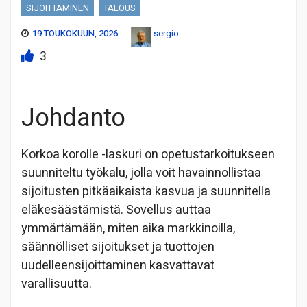
SIJOITTAMINEN
TALOUS
19 TOUKOKUUN, 2026
sergio
3
Johdanto
Korkoa korolle -laskuri on opetustarkoitukseen
suunniteltu työkalu, jolla voit havainnollistaa
sijoitusten pitkäaikaista kasvua ja suunnitella
eläkesäästämistä. Sovellus auttaa
ymmärtämään, miten aika markkinoilla,
säännölliset sijoitukset ja tuottojen
uudelleensijoittaminen kasvattavat
varallisuutta.