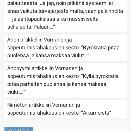
palautteesta! Ja jep, noin pitkänä systeemi ei
enää vaikuta turvajärjestelmältä, vaan palkinnolta
– ja ääritapauksissa aika massiiviselta
sellaiselta. Palaan…
”
Anon
artikkeliin
Vornanen ja
sopeutumisrahakausien kesto
: “
Byrokratia pitää
puolensa ja kansa maksaa viulut…
”
Anonyymi
artikkeliin
Vornanen ja
sopeutumisrahakausien kesto
: “
Kyllä byrokratia
pitää parhaiten puolensa ja kansa maksaa
viulut…
”
Nimetön
artikkeliin
Vornanen ja
sopeutumisrahakausien kesto
: “
Aikamoista
”