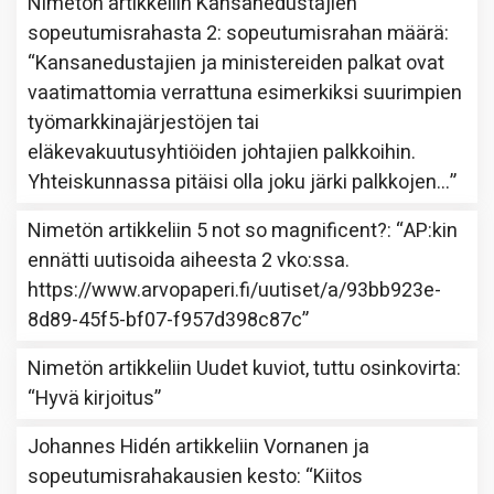
Nimetön
artikkeliin
Kansanedustajien
sopeutumisrahasta 2: sopeutumisrahan määrä
:
“
Kansanedustajien ja ministereiden palkat ovat
vaatimattomia verrattuna esimerkiksi suurimpien
työmarkkinajärjestöjen tai
eläkevakuutusyhtiöiden johtajien palkkoihin.
Yhteiskunnassa pitäisi olla joku järki palkkojen…
”
Nimetön
artikkeliin
5 not so magnificent?
: “
AP:kin
ennätti uutisoida aiheesta 2 vko:ssa.
https://www.arvopaperi.fi/uutiset/a/93bb923e-
8d89-45f5-bf07-f957d398c87c
”
Nimetön
artikkeliin
Uudet kuviot, tuttu osinkovirta
:
“
Hyvä kirjoitus
”
Johannes Hidén
artikkeliin
Vornanen ja
sopeutumisrahakausien kesto
: “
Kiitos