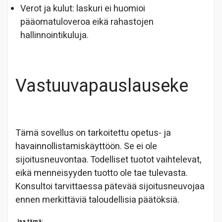
Verot ja kulut: laskuri ei huomioi
pääomatuloveroa eikä rahastojen
hallinnointikuluja.
Vastuuvapauslauseke
Tämä sovellus on tarkoitettu opetus- ja
havainnollistamiskäyttöön. Se ei ole
sijoitusneuvontaa. Todelliset tuotot vaihtelevat,
eikä menneisyyden tuotto ole tae tulevasta.
Konsultoi tarvittaessa pätevää sijoitusneuvojaa
ennen merkittäviä taloudellisia päätöksiä.
Jaa tämä: