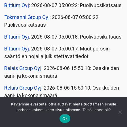
Bittium Oyj
: 2026-08-07 05:00:22: Puolivuosikatsaus
Tokmanni Group Oyj
: 2026-08-07 05:00:22:
Puolivuosikatsaus
Bittium Oyj
: 2026-08-07 05:00:18: Puolivuosikatsaus
Bittium Oyj
: 2026-08-07 05:00:17: Muut pörssin
sääntöjen nojalla julkistettavat tiedot
Relais Group Oyj
: 2026-08-06 15:50:10: Osakkeiden
ääni- ja kokonaismäärä
Relais Group Oyj
: 2026-08-06 15:50:10: Osakkeiden
ääni- ja kokonaismäärä
Käytämme evästeitä jotka auttavat meitä tuottamaan sinulle
GRK Infra Oyj
: 2026-08-06 12:30:14: Sisäpiiritieto
parhaan kokemuksen sivustollamme. Tämä lienee ok?
Digia Oyj
: 2026-08-06 12:00:16: Puolivuosikatsaus
Ok